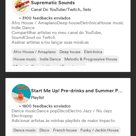
Suprematic Sounds
Canal Do YouTube/Twitch, Selo
> 3100 feedbacks enviados
Afro House / Amapiano
Deep house
Eletrônica
House music
Indie Dance
Compartilhar artistas no meu canal do YouTube,
SoundCloud ou Twitch
Assinar artistas e/ou lançar suas músicas
Afro House / Amapiano
Deep house
Eletrônica
House music
Indie Dance
Melodic & Progressive House
Minimal
Organic House / Downtempo
Start Me Up! Pre-drinks and Summer Party 🍹
Playlist
> 1800 feedbacks enviados
Dance music
Dance pop
Disco
Electro Jazz / Nu Jazz
Electropop
Adicionar artistas às minhas playlists de maior impacto
Dance music
Disco
French house
Funky / Jackin House