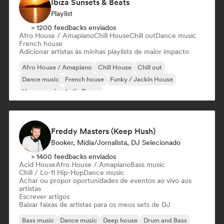
Ibiza Sunsets & Beats
Playlist
> 1200 feedbacks enviados
Afro House / Amapiano
Chill House
Chill out
Dance music
French house
Adicionar artistas às minhas playlists de maior impacto
Afro House / Amapiano
Chill House
Chill out
Dance music
French house
Funky / Jackin House
House music
Indie Dance
Freddy Masters (Keep Hush)
Booker, Mídia/Jornalista, DJ Selecionado
> 1400 feedbacks enviados
Acid House
Afro House / Amapiano
Bass music
Chill / Lo-fi Hip-Hop
Dance music
Achar ou propor oportunidades de eventos ao vivo aos
artistas
Escrever artigos
Baixar faixas de artistas para os meus sets de DJ
Bass music
Dance music
Deep house
Drum and Bass