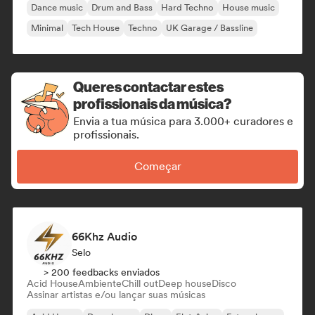
Dance music
Drum and Bass
Hard Techno
House music
Minimal
Tech House
Techno
UK Garage / Bassline
Queres contactar estes
profissionais da música?
Envia a tua música para 3.000+ curadores e
profissionais.
Começar
66Khz Audio
Selo
> 200 feedbacks enviados
Acid House
Ambiente
Chill out
Deep house
Disco
Assinar artistas e/ou lançar suas músicas