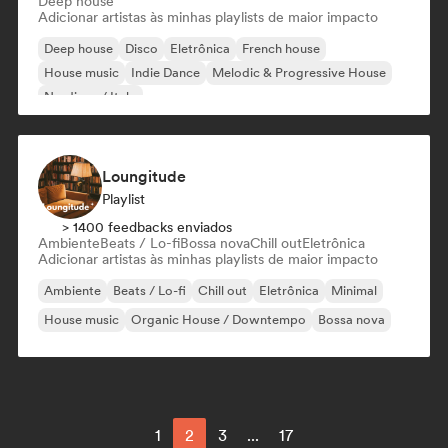
Deep house
Adicionar artistas às minhas playlists de maior impacto
Deep house
Disco
Eletrônica
French house
House music
Indie Dance
Melodic & Progressive House
Nu-disco / Italo
Loungitude
Playlist
> 1400 feedbacks enviados
Ambiente
Beats / Lo-fi
Bossa nova
Chill out
Eletrônica
Adicionar artistas às minhas playlists de maior impacto
Ambiente
Beats / Lo-fi
Chill out
Eletrônica
Minimal
House music
Organic House / Downtempo
Bossa nova
1
2
3
...
17