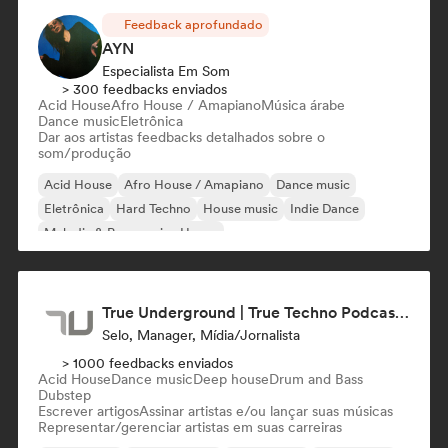
Feedback aprofundado
AYN
Especialista Em Som
> 300 feedbacks enviados
Acid House
Afro House / Amapiano
Música árabe
Dance music
Eletrônica
Dar aos artistas feedbacks detalhados sobre o
som/produção
Acid House
Afro House / Amapiano
Dance music
Eletrônica
Hard Techno
House music
Indie Dance
Melodic & Progressive House
True Underground | True Techno Podcast | ONE
Selo, Manager, Mídia/Jornalista
> 1000 feedbacks enviados
Acid House
Dance music
Deep house
Drum and Bass
Dubstep
Escrever artigos
Assinar artistas e/ou lançar suas músicas
Representar/gerenciar artistas em suas carreiras