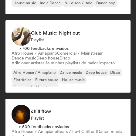
House music
Indie Dance
Nu-disco / Italo
Dance pop
Club Music: Night out
Playlist
> 700 feedbacks enviados
Afro House / Amapiano
Comercial / Mainstream
Dance music
Deep house
Disco
Adicionar artistas às minhas playlists de maior impacto
Afro House / Amapiano
Dance music
Deep house
Disco
Eletrônica
Future house
House music
Comercial / Mainstream
chill flow
Playlist
> 500 feedbacks enviados
Afro House / Amapiano
Beats / Lo-fi
Chill out
Dance music