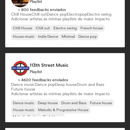
Playlist
> 800 feedbacks enviados
Chill House
Chill out
Dance pop
Electropop
Electro swing
Adicionar artistas às minhas playlists de maior impacto
Chill House
Chill out
Electro swing
French house
House music
Indie Dance
Minimal
Dance pop
113th Street Music
Playlist
> 4600 feedbacks enviados
Dance music
Dance pop
Deep house
Drum and Bass
Future house
Adicionar artistas às minhas playlists de maior impacto
Dance music
Deep house
Drum and Bass
Future house
House music
Melodic & Progressive House
Melodic Techno
Tech House