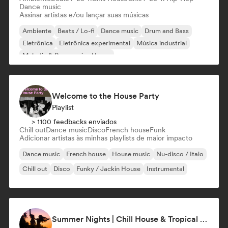
Dance music
Assinar artistas e/ou lançar suas músicas
Ambiente
Beats / Lo-fi
Dance music
Drum and Bass
Eletrônica
Eletrônica experimental
Música industrial
Melodic & Progressive House
Welcome to the House Party
Playlist
> 1100 feedbacks enviados
Chill out
Dance music
Disco
French house
Funk
Adicionar artistas às minhas playlists de maior impacto
Dance music
French house
House music
Nu-disco / Italo
Chill out
Disco
Funky / Jackin House
Instrumental
Summer Nights | Chill House & Tropical Beats