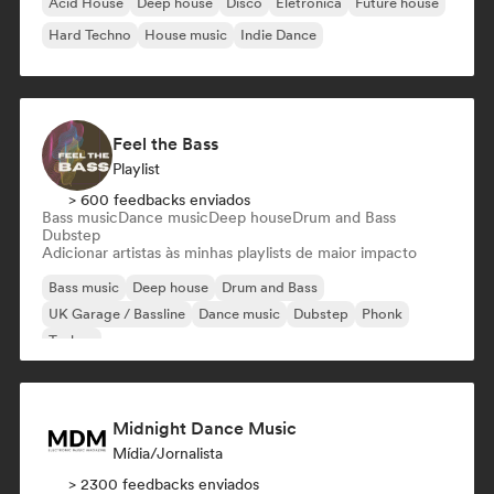
Acid House
Deep house
Disco
Eletrônica
Future house
Hard Techno
House music
Indie Dance
Feel the Bass
Playlist
> 600 feedbacks enviados
Bass music
Dance music
Deep house
Drum and Bass
Dubstep
Adicionar artistas às minhas playlists de maior impacto
Bass music
Deep house
Drum and Bass
UK Garage / Bassline
Dance music
Dubstep
Phonk
Techno
Midnight Dance Music
Mídia/Jornalista
> 2300 feedbacks enviados