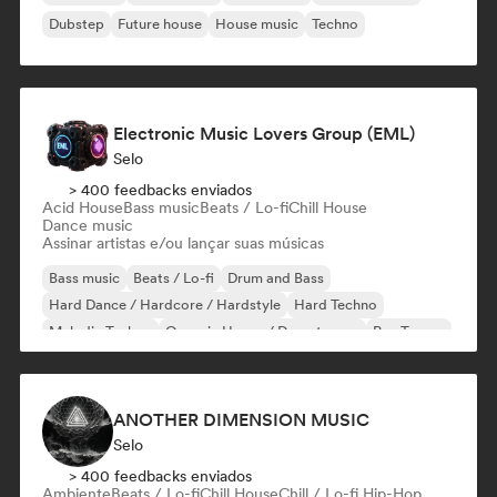
Dubstep
Future house
House music
Techno
Electronic Music Lovers Group (EML)
Selo
> 400 feedbacks enviados
Acid House
Bass music
Beats / Lo-fi
Chill House
Dance music
Assinar artistas e/ou lançar suas músicas
Bass music
Beats / Lo-fi
Drum and Bass
Hard Dance / Hardcore / Hardstyle
Hard Techno
Melodic Techno
Organic House / Downtempo
Psy-Trance
ANOTHER DIMENSION MUSIC
Selo
> 400 feedbacks enviados
Ambiente
Beats / Lo-fi
Chill House
Chill / Lo-fi Hip-Hop