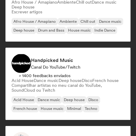
Afro House / Amapiano
Ambiente
Chill out
Dance music
Deep house
Escrever artigos
Afro House / Amapiano
Ambiente
Chill out
Dance music
Deep house
Drum and Bass
House music
Indie Dance
Handpicked Music
Canal Do YouTube/Twitch
> 1400 feedbacks enviados
Acid House
Dance music
Deep house
Disco
French house
Compartilhar artistas no meu canal do YouTube,
SoundCloud ou Twitch
Acid House
Dance music
Deep house
Disco
French house
House music
Minimal
Techno