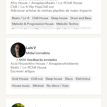
Afro House / Amapiano
Beats / Lo-fi
Chill House
Chill / Lo-fi Hip-Hop
Chill out
Adicionar artistas às minhas playlists de maior impacto
Beats / Lo-fi
Chill House
Deep house
Drum and Bass
Melodic & Progressive House
Melodic Techno
Organic House / Downtempo
Afro House / Amapiano
Luis V
Mídia/Jornalista
> 1200 feedbacks enviados
Acid House
Afro House / Amapiano
Ambiente
Beats / Lo-fi
Chill House
Escrever artigos
Acid House
Chill out
Deep house
Disco
Eletrônica
House music
Minimal
Nu-disco / Italo