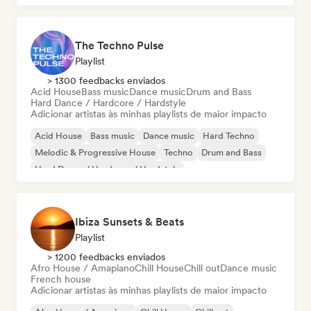
The Techno Pulse
Playlist
> 1300 feedbacks enviados
Acid House
Bass music
Dance music
Drum and Bass
Hard Dance / Hardcore / Hardstyle
Adicionar artistas às minhas playlists de maior impacto
Acid House
Bass music
Dance music
Hard Techno
Melodic & Progressive House
Techno
Drum and Bass
Hard Dance / Hardcore / Hardstyle
Ibiza Sunsets & Beats
Playlist
> 1200 feedbacks enviados
Afro House / Amapiano
Chill House
Chill out
Dance music
French house
Adicionar artistas às minhas playlists de maior impacto