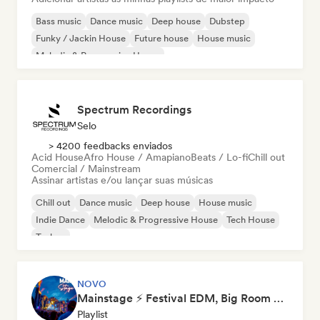
Bass music
Dance music
Deep house
Dubstep
Funky / Jackin House
Future house
House music
Melodic & Progressive House
Spectrum Recordings
Selo
> 4200 feedbacks enviados
Acid House
Afro House / Amapiano
Beats / Lo-fi
Chill out
Comercial / Mainstream
Assinar artistas e/ou lançar suas músicas
Chill out
Dance music
Deep house
House music
Indie Dance
Melodic & Progressive House
Tech House
Techno
NOVO
Mainstage ⚡ Festival EDM, Big Room & House Anthems
Playlist