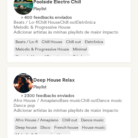
Poolside Electro Chill
Playlist
> 400 feedbacks enviados
Beats / Lo-fi
Chill House
Chill out
Eletrônica
Melodic & Progressive House
Adicionar artistas às minhas playlists de maior impacto
Beats / Lo-fi
Chill House
Chill out
Eletrônica
Melodic & Progressive House
Minimal
Organic House / Downtempo
Trip hop
Deep House Relax
Playlist
> 2300 feedbacks enviados
Afro House / Amapiano
Bass music
Chill out
Dance music
Dance pop
Adicionar artistas às minhas playlists de maior impacto
Afro House / Amapiano
Chill out
Dance music
Deep house
Disco
French house
House music
Melodic & Progressive House