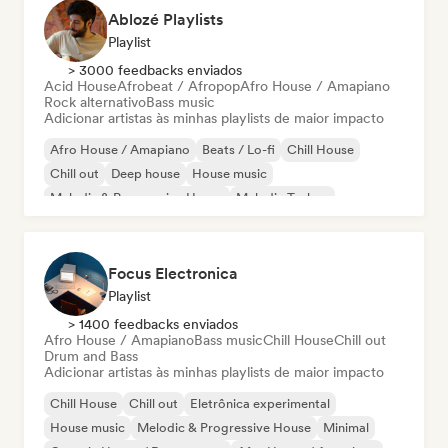
Ablozé Playlists
Playlist
> 3000 feedbacks enviados
Acid House
Afrobeat / Afropop
Afro House / Amapiano
Rock alternativo
Bass music
Adicionar artistas às minhas playlists de maior impacto
Afro House / Amapiano
Beats / Lo-fi
Chill House
Chill out
Deep house
House music
Melodic & Progressive House
Melodic Techno
Focus Electronica
Playlist
> 1400 feedbacks enviados
Afro House / Amapiano
Bass music
Chill House
Chill out
Drum and Bass
Adicionar artistas às minhas playlists de maior impacto
Chill House
Chill out
Eletrônica experimental
House music
Melodic & Progressive House
Minimal