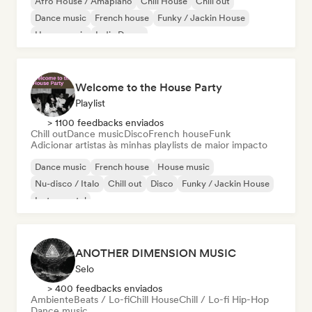
Afro House / Amapiano
Chill House
Chill out
Dance music
French house
Funky / Jackin House
House music
Indie Dance
Welcome to the House Party
Playlist
> 1100 feedbacks enviados
Chill out
Dance music
Disco
French house
Funk
Adicionar artistas às minhas playlists de maior impacto
Dance music
French house
House music
Nu-disco / Italo
Chill out
Disco
Funky / Jackin House
Instrumental
ANOTHER DIMENSION MUSIC
Selo
> 400 feedbacks enviados
Ambiente
Beats / Lo-fi
Chill House
Chill / Lo-fi Hip-Hop
Dance music