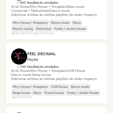
> 100 feedbacks enviados
Acid House
Afro House / Amapiano
Bass music
Comercial / Mainstream
Dance music
Adicionar artistas às minhas playlists de maior impacto
Afro House / Amapiano
Dance music
Disco
Electro swing
Eletrônica
Funky / Jackin House
Future house
House music
FEEL DECIMAL
Playlist
> 700 feedbacks enviados
Acid House
Afro House / Amapiano
Chill House
Dance music
Deep house
Adicionar artistas às minhas playlists de maior impacto
Afro House / Amapiano
Chill House
Dance music
Deep house
Disco
French house
Funky / Jackin House
House music