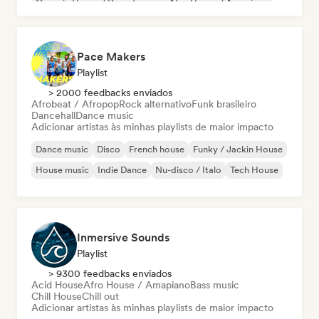
Organic House / Downtempo
Afro House / Amapiano
Pace Makers
Playlist
> 2000 feedbacks enviados
Afrobeat / Afropop
Rock alternativo
Funk brasileiro
Dancehall
Dance music
Adicionar artistas às minhas playlists de maior impacto
Dance music
Disco
French house
Funky / Jackin House
House music
Indie Dance
Nu-disco / Italo
Tech House
Inmersive Sounds
Playlist
> 9300 feedbacks enviados
Acid House
Afro House / Amapiano
Bass music
Chill House
Chill out
Adicionar artistas às minhas playlists de maior impacto