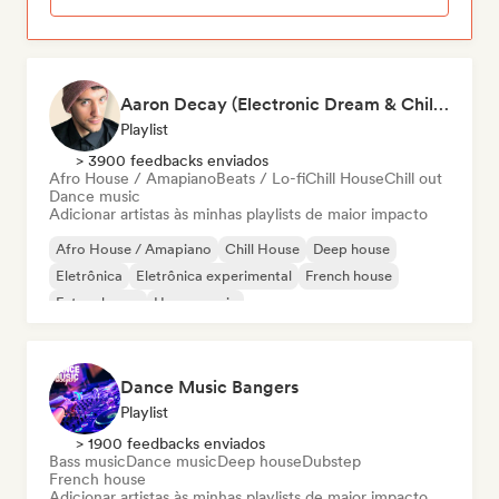
Aaron Decay (Electronic Dream & Chill Electronic Dream playlists)
Playlist
> 3900 feedbacks enviados
Afro House / Amapiano
Beats / Lo-fi
Chill House
Chill out
Dance music
Adicionar artistas às minhas playlists de maior impacto
Afro House / Amapiano
Chill House
Deep house
Eletrônica
Eletrônica experimental
French house
Future house
House music
Dance Music Bangers
Playlist
> 1900 feedbacks enviados
Bass music
Dance music
Deep house
Dubstep
French house
Adicionar artistas às minhas playlists de maior impacto