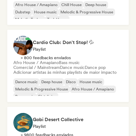
Afro House / Amapiano
Chill House
Deep house
Dubstep
House music
Melodic & Progressive House
Melodic Techno
Tech House
Cardio Club: Don't Stop! 💦
Playlist
> 800 feedbacks enviados
Afro House / Amapiano
Bass music
Comercial / Mainstream
Dance music
Dance pop
Adicionar artistas às minhas playlists de maior impacto
Dance music
Deep house
Disco
House music
Melodic & Progressive House
Afro House / Amapiano
Bass music
Eletrônica
Gobi Desert Collective
Playlist
> 9800 feedbacks enviados