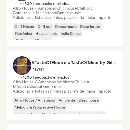
> 1800 feedbacks enviados
Afro House / Amapiano
Chill House
Chill out
Comercial / Mainstream
Dance music
Adicionar artistas às minhas playlists de maior impacto
Chill House
Chill out
Dance music
Deep house
Eletrônica
House music
Indie Dance
UK Garage / Bassline
#TasteOfElectro #TasteOfMind by Gilles Bernies
Playlist
> 1500 feedbacks enviados
Afro House / Amapiano
Ambiente
Chill out
Música clássica
Dance music
Adicionar artistas às minhas playlists de maior impacto
Afro House / Amapiano
Ambiente
Deep house
Melodic & Progressive House
Organic House / Downtempo
Tech House
Techno
Chill out