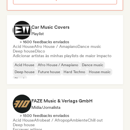
Car Music Covers
Playlist
> 1600 feedbacks enviados
Acid House
Afro House / Amapiano
Dance music
Deep house
Disco
Adicionar artistas às minhas playlists de maior impacto
Acid House
Afro House / Amapiano
Dance music
Deep house
Future house
Hard Techno
House music
Phonk
FAZE Music & Verlags GmbH
Mídia/Jornalista
> 1500 feedbacks enviados
Acid House
Afrobeat / Afropop
Ambiente
Chill out
Deep house
Escrever artigos