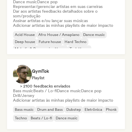
Dance music
Dance pop
Representar/gerenciar artistas em suas carreiras
Dar aos artistas feedbacks detalhados sobre o
som/produção
Assinar artistas e/ou lançar suas músicas
Adicionar artistas às minhas playlists de maior impacto
Acid House
Afro House / Amapiano
Dance music
Deep house
Future house
Hard Techno
Melodic & Progressive House
Tech House
GymTok
Playlist
> 2100 feedbacks enviados
Bass music
Beats / Lo-fi
Dance music
Dance pop
Drill/Jersey
Adicionar artistas às minhas playlists de maior impacto
Bass music
Drum and Bass
Dubstep
Eletrônica
Phonk
Techno
Beats / Lo-fi
Dance music