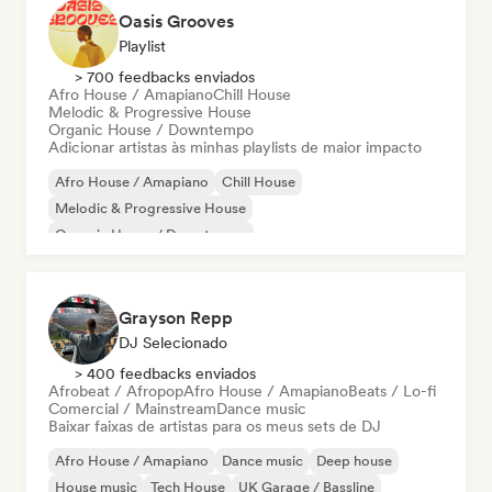
Oasis Grooves
Playlist
> 700 feedbacks enviados
Afro House / Amapiano
Chill House
Melodic & Progressive House
Organic House / Downtempo
Adicionar artistas às minhas playlists de maior impacto
Afro House / Amapiano
Chill House
Melodic & Progressive House
Organic House / Downtempo
Grayson Repp
DJ Selecionado
> 400 feedbacks enviados
Afrobeat / Afropop
Afro House / Amapiano
Beats / Lo-fi
Comercial / Mainstream
Dance music
Baixar faixas de artistas para os meus sets de DJ
Afro House / Amapiano
Dance music
Deep house
House music
Tech House
UK Garage / Bassline