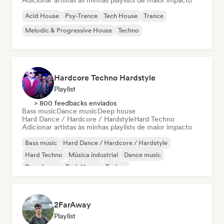
Adicionar artistas às minhas playlists de maior impacto
Acid House
Psy-Trance
Tech House
Trance
Melodic & Progressive House
Techno
Hardcore Techno Hardstyle
Playlist
> 800 feedbacks enviados
Bass music
Dance music
Deep house
Hard Dance / Hardcore / Hardstyle
Hard Techno
Adicionar artistas às minhas playlists de maior impacto
Bass music
Hard Dance / Hardcore / Hardstyle
Hard Techno
Música industrial
Dance music
Deep house
Tech House
Techno
2FarAway
Playlist