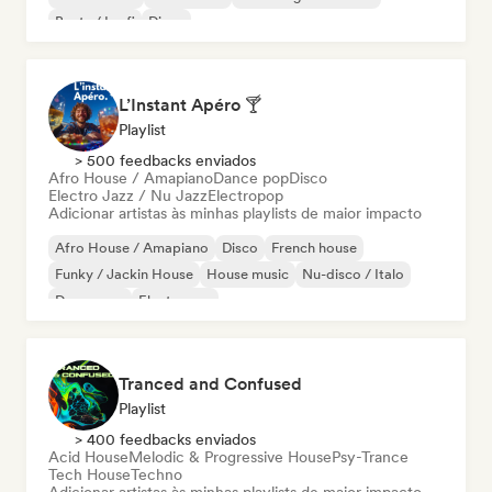
Beats / Lo-fi
Disco
L’Instant Apéro 🍸
Playlist
> 500 feedbacks enviados
Afro House / Amapiano
Dance pop
Disco
Electro Jazz / Nu Jazz
Electropop
Adicionar artistas às minhas playlists de maior impacto
Afro House / Amapiano
Disco
French house
Funky / Jackin House
House music
Nu-disco / Italo
Dance pop
Electropop
Tranced and Confused
Playlist
> 400 feedbacks enviados
Acid House
Melodic & Progressive House
Psy-Trance
Tech House
Techno