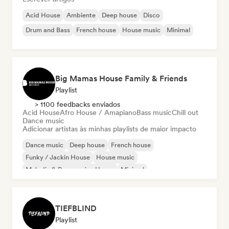
Acid House
Ambiente
Deep house
Disco
Drum and Bass
French house
House music
Minimal
Big Mamas House Family & Friends
Playlist
> 1100 feedbacks enviados
Acid House
Afro House / Amapiano
Bass music
Chill out
Dance music
Adicionar artistas às minhas playlists de maior impacto
Dance music
Deep house
French house
Funky / Jackin House
House music
Melodic & Progressive House
Minimal
Organic House / Downtempo
TIEFBLIND
Playlist