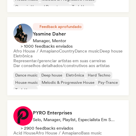
Organic House / Downtempo
Tech House
Feedback aprofundado
Yasmine Daher
Manager, Mentor
> 1000 feedbacks enviados
Afro House / Amapiano
Country
Dance music
Deep house
Eletrônica
Representar/gerenciar artistas em suas carreiras
Dar conselhos detalhados/construtivos aos artistas
Dance music
Deep house
Eletrônica
Hard Techno
House music
Melodic & Progressive House
Psy-Trance
Tech House
PYRO Enterprises
Selo, Manager, Playlist, Especialista Em Som
> 2900 feedbacks enviados
Acid House
Afro House / Amapiano
Bass music