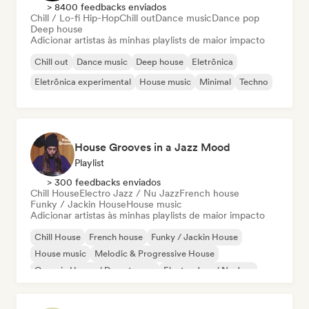
> 8400 feedbacks enviados
Chill / Lo-fi Hip-Hop
Chill out
Dance music
Dance pop
Deep house
Adicionar artistas às minhas playlists de maior impacto
Chill out
Dance music
Deep house
Eletrônica
Eletrônica experimental
House music
Minimal
Techno
House Grooves in a Jazz Mood
Playlist
> 300 feedbacks enviados
Chill House
Electro Jazz / Nu Jazz
French house
Funky / Jackin House
House music
Adicionar artistas às minhas playlists de maior impacto
Chill House
French house
Funky / Jackin House
House music
Melodic & Progressive House
Organic House / Downtempo
Electro Jazz / Nu Jazz