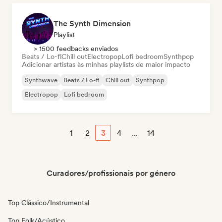
The Synth Dimension
Playlist
> 1500 feedbacks enviados
Beats / Lo-fi
Chill out
Electropop
Lofi bedroom
Synthpop
Adicionar artistas às minhas playlists de maior impacto
Synthwave
Beats / Lo-fi
Chill out
Synthpop
Electropop
Lofi bedroom
1
2
3
4
...
14
Curadores/profissionais por género
Top Clássico/Instrumental
Top Folk/Acústico