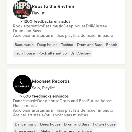
Reps to the Rhythm
Playlist
> 1200 feedbacks enviados
Rock alternativo
Bass music
Deep house
Drill/Jersey
Drum and Bass
Adicionar artistas às minhas playlists de maior impacto
Bass music
Deep house
Techno
Drum and Bass
Phonk
Tech House
Rock alternativo
Drill/Jersey
Moonset Records
Selo, Playlist
> 600 feedbacks enviados
Dance music
Deep house
Drum and Bass
Future house
House music
Adicionar artistas às minhas playlists de maior impacto
Assinar artistas e/ou lançar suas músicas
Dance music
Deep house
Drum and Bass
Future house
House music
Melodic & Progressive House