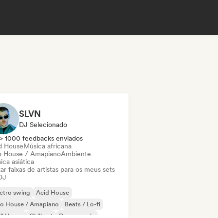
SLVN
DJ Selecionado
> 1000 feedbacks enviados
d House
Música africana
o House / Amapiano
Ambiente
ca asiática
ar faixas de artistas para os meus sets
DJ
ctro swing
Acid House
ro House / Amapiano
Beats / Lo-fi
ll House
Chill out
Dance music