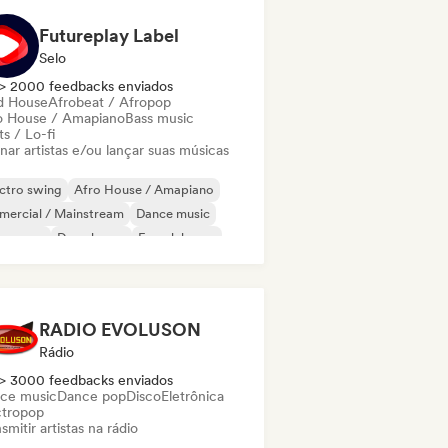
Futureplay Label
Selo
> 2000 feedbacks enviados
d House
Afrobeat / Afropop
o House / Amapiano
Bass music
s / Lo-fi
nar artistas e/ou lançar suas músicas
ctro swing
Afro House / Amapiano
mercial / Mainstream
Dance music
nce pop
Deep house
French house
ure house
RADIO EVOLUSON
Rádio
> 3000 feedbacks enviados
ce music
Dance pop
Disco
Eletrônica
ctropop
smitir artistas na rádio