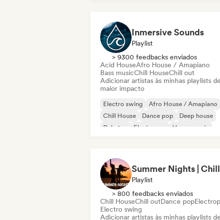
Inmersive Sounds
Playlist
> 9300 feedbacks enviados
Acid House
Afro House / Amapiano
Bass music
Chill House
Chill out
Adicionar artistas às minhas playlists d
maior impacto
Electro swing
Afro House / Amapiano
Chill House
Dance pop
Deep house
Dubstep
Electropop
House music
Playlist
> 800 feedbacks enviados
Chill House
Chill out
Dance pop
Electro
Electro swing
Adicionar artistas às minhas playlists d