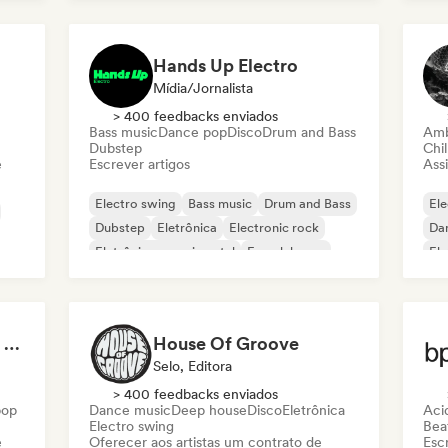
Funky / Jackin House
De
Hands Up Electro
Mídia/Jornalista
> 400 feedbacks enviados
Bass music
Dance pop
Disco
Drum and Bass
Amb
Dubstep
Chil
e
Escrever artigos
Assi
Electro swing
Bass music
Drum and Bass
Ele
Dubstep
Eletrônica
Electronic rock
Da
Eletrônica experimental
French house
Ele
Jaz
Summer Nights | Chill House & Tropical Beats
House Of Groove
Selo, Editora
> 400 feedbacks enviados
pop
Dance music
Deep house
Disco
Eletrônica
Aci
Electro swing
Beat
e
Oferecer aos artistas um contrato de
Escr