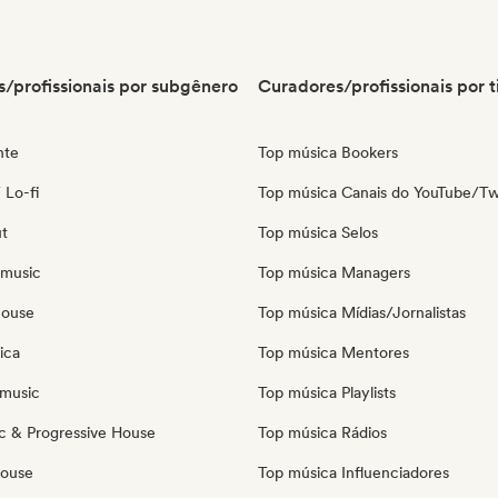
/profissionais por subgênero
Curadores/profissionais por t
nte
Top música Bookers
 Lo-fi
Top música Canais do YouTube/Tw
ut
Top música Selos
 music
Top música Managers
house
Top música Mídias/Jornalistas
ica
Top música Mentores
music
Top música Playlists
c & Progressive House
Top música Rádios
House
Top música Influenciadores