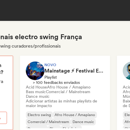
nais electro swing França
swing curadores/profissionais
m
NOVO
Mainstage ⚡ Festival EDM, Big Room & House Anthems
s?
Playlist
ra
> 100 feedbacks enviados
Acid House
Afro House / Amapiano
Aci
Bass music
Comercial / Mainstream
Afr
Dance music
Músi
Adicionar artistas às minhas playlists de
Baix
maior impacto
de 
Electro swing
Afro House / Amapiano
Ele
o
Comercial / Mainstream
Dance music
Af
Dance pop
Disco
Eletrônica
Chi