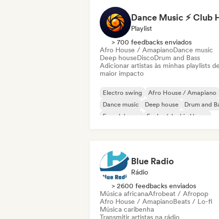
Playlist
> 700 feedbacks enviados
Afro House / Amapiano
Dance music
Deep house
Disco
Drum and Bass
Adicionar artistas às minhas playlists d
maior impacto
Electro swing
Afro House / Amapiano
Dance music
Deep house
Drum and B
French house
Funky / Jackin House
House music
Blue Radio
Rádio
> 2600 feedbacks enviados
Música africana
Afrobeat / Afropop
Afro House / Amapiano
Beats / Lo-fi
Música caribenha
Transmitir artistas na rádio