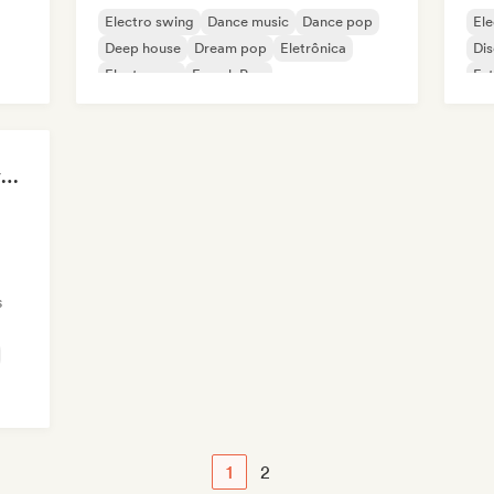
Electro swing
Dance music
Dance pop
Ele
Deep house
Dream pop
Eletrônica
Di
Electropop
French Pop
Fut
Valentin Malfroy / inventa
s
1
2