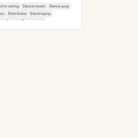
ctro swing
Dance music
Dance pop
sco
Eletrônica
Electropop
ure house
House music