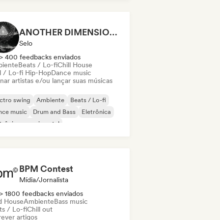
ep house
ANOTHER DIMENSION MUSIC
Selo
> 400 feedbacks enviados
iente
Beats / Lo-fi
Chill House
l / Lo-fi Hip-Hop
Dance music
nar artistas e/ou lançar suas músicas
ctro swing
Ambiente
Beats / Lo-fi
nce music
Drum and Bass
Eletrônica
trônica experimental
z experimental
BPM Contest
Mídia/Jornalista
> 1800 feedbacks enviados
d House
Ambiente
Bass music
s / Lo-fi
Chill out
ever artigos