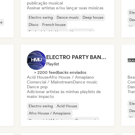
publicação musical
Assinar artistas e/ou lançar suas músicas
Ele
Electro swing
Dance music
Deep house
De
ce
Disco
French house
Ho
Funky / Jackin House
House music
Mel
Minimal
ELECTRO PARTY BANGERS · HIT ME UP MAG
Playlist
> 2200 feedbacks enviados
Acid House
Afro House / Amapiano
Beat
Comercial / Mainstream
Dance music
Com
Dance pop
Dan
Adicionar artistas às minhas playlists de
Tran
maior impacto
Ele
Electro swing
Acid House
De
Afro House / Amapiano
Ele
Comercial / Mainstream
Dance music
Dance pop
Disco
Electropop