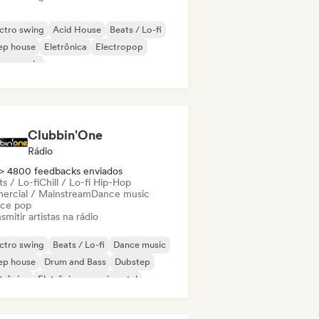
ctro swing
Acid House
Beats / Lo-fi
ep house
Eletrônica
Electropop
use music
odic & Progressive House
Clubbin'One
Rádio
> 4800 feedbacks enviados
s / Lo-fi
Chill / Lo-fi Hip-Hop
ercial / Mainstream
Dance music
ce pop
smitir artistas na rádio
ctro swing
Beats / Lo-fi
Dance music
ep house
Drum and Bass
Dubstep
trônica
Eletrônica experimental