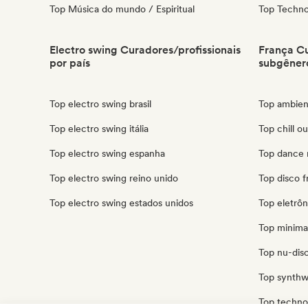
Top Música do mundo / Espiritual
Top Techn
Electro swing Curadores/profissionais
França Cu
por país
subgêner
Top electro swing brasil
Top ambien
Top electro swing itália
Top chill o
Top electro swing espanha
Top dance 
Top electro swing reino unido
Top disco f
Top electro swing estados unidos
Top eletrôn
Top minima
Top nu-disc
Top synthw
Top techno