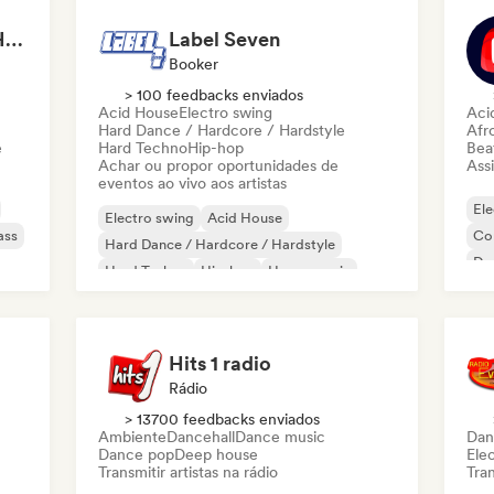
Dance Music ⚡ Club Hits (by Amber Sounds)
Label Seven
Booker
> 100 feedbacks enviados
Acid House
Electro swing
Aci
Hard Dance / Hardcore / Hardstyle
Afr
e
Hard Techno
Hip-hop
Beat
Achar ou propor oportunidades de
Assi
eventos ao vivo aos artistas
Ele
Electro swing
Acid House
ass
Co
Hard Dance / Hardcore / Hardstyle
Da
Hard Techno
Hip-hop
House music
Fut
Melodic & Progressive House
Nouvelle scene
Hits 1 radio
Rádio
> 13700 feedbacks enviados
Ambiente
Dancehall
Dance music
Dan
Dance pop
Deep house
Ele
Transmitir artistas na rádio
Tran