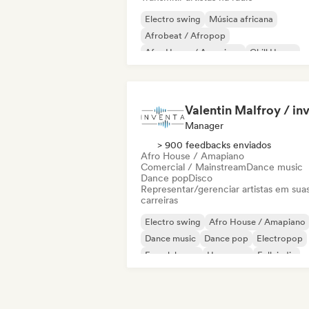
Electro swing
Música africana
Afrobeat / Afropop
Afro House / Amapiano
Chill House
Chill out
Comercial / Mainstream
Dancehall
Manager
> 900 feedbacks enviados
Afro House / Amapiano
Comercial / Mainstream
Dance music
Dance pop
Disco
Representar/gerenciar artistas em sua
carreiras
Electro swing
Afro House / Amapiano
Dance music
Dance pop
Electropop
French house
Hyperpop
Folk indie