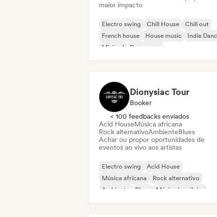
maior impacto
Electro swing
Chill House
Chill out
French house
House music
Indie Dan
Minimal
Dance pop
Dionysiac Tour
Booker
< 100 feedbacks enviados
Acid House
Música africana
Rock alternativo
Ambiente
Blues
Achar ou propor oportunidades de
eventos ao vivo aos artistas
Electro swing
Acid House
Música africana
Rock alternativo
Ambiente
Blues
Música brasileira
Chill out