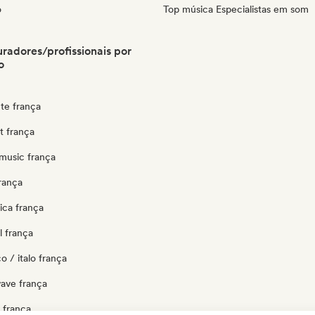
o
Top música Especialistas em som
radores/profissionais por
o
te frança
ut frança
music frança
rança
ica frança
l frança
o / italo frança
ave frança
 frança