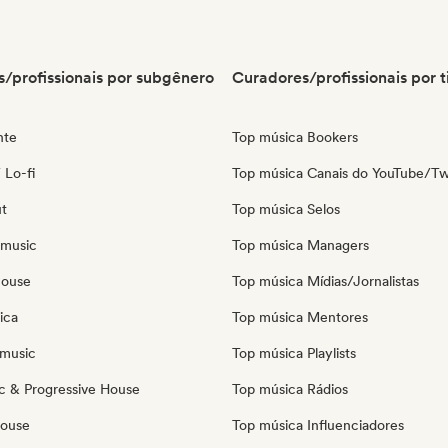
/profissionais por subgênero
Curadores/profissionais por t
nte
Top música Bookers
 Lo-fi
Top música Canais do YouTube/Tw
ut
Top música Selos
 music
Top música Managers
house
Top música Mídias/Jornalistas
ica
Top música Mentores
music
Top música Playlists
c & Progressive House
Top música Rádios
House
Top música Influenciadores