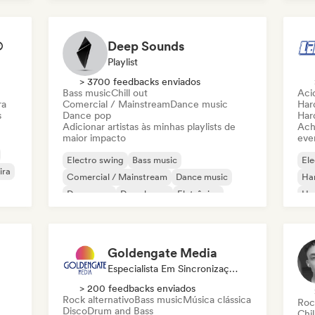
Minimal
®
Deep Sounds
Playlist
> 3700 feedbacks enviados
Bass music
Chill out
Aci
ra
Comercial / Mainstream
Dance music
Har
s
Dance pop
Har
Adicionar artistas às minhas playlists de
Ach
maior impacto
even
Electro swing
Bass music
Ele
ira
Comercial / Mainstream
Dance music
Har
Dance pop
Deep house
Eletrônica
Ha
Electropop
Mel
Nou
Goldengate Media
Especialista Em Sincronização
> 200 feedbacks enviados
Rock alternativo
Bass music
Música clássica
Roc
Disco
Drum and Bass
Chil