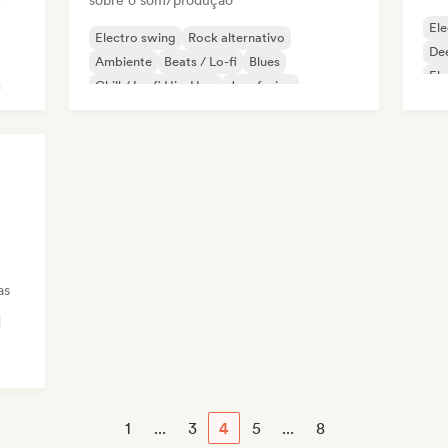
sobre o som/produção
Ele
Electro swing
Rock alternativo
De
Ambiente
Beats / Lo-fi
Blues
El
Chill / Lo-fi Hip-Hop
Jazz fusion
Garage rock
as
1
...
3
4
5
...
8