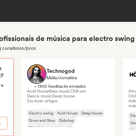
ofissionais de música para electro swing
g curadores/pros
m
Technogod
s?
Mídia/Jornalista
ra
> 1300 feedbacks enviados
Acid House
Bass music
Chill out
Afr
Dance music
Deep house
Chil
Escrever artigos
Adic
mai
Electro swing
Acid House
Deep house
Ele
Drum and Bass
Dubstep
Da
o
Eletrônica experimental
Ho
Hard Dance / Hardcore / Hardstyle