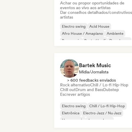
Achar ou propor oportunidades de
eventos ao vivo aos artistas
Dar conselhos detalhados/construtivos
artistas
Electro swing
Acid House
Afro House / Amapiano
Ambiente
Bass music
Beats / Lo-fi
Deep house
Disco
Bartek Music
Mídia/Jornalista
> 600 feedbacks enviados
Rock alternativo
Chill / Lo-fi Hip-Hop
Chill out
Drum and Bass
Dubstep
Escrever artigos
Electro swing
Chill / Lo-fi Hip-Hop
Eletrônica
Electro Jazz / Nu Jazz
House music
Jazz moderno
Organic House / Downtempo