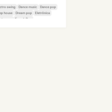
ctro swing
Dance music
Dance pop
ep house
Dream pop
Eletrônica
ectropop
French Pop