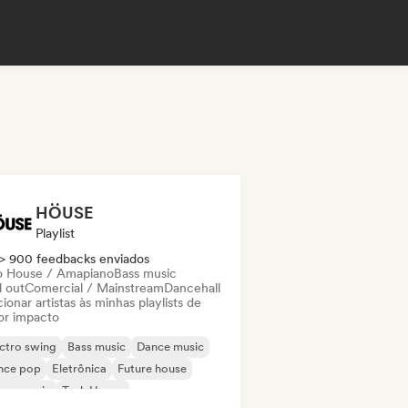
HÖUSE
Playlist
> 900 feedbacks enviados
o House / Amapiano
Bass music
l out
Comercial / Mainstream
Dancehall
ionar artistas às minhas playlists de
or impacto
ctro swing
Bass music
Dance music
nce pop
Eletrônica
Future house
use music
Tech House