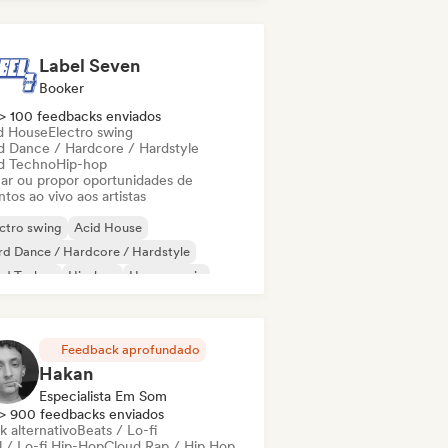
Label Seven
Booker
> 100 feedbacks enviados
d House
Electro swing
d Dance / Hardcore / Hardstyle
d Techno
Hip-hop
ar ou propor oportunidades de
tos ao vivo aos artistas
ctro swing
Acid House
d Dance / Hardcore / Hardstyle
rd Techno
Hip-hop
House music
odic & Progressive House
velle scene
Feedback aprofundado
Hakan
Especialista Em Som
> 900 feedbacks enviados
k alternativo
Beats / Lo-fi
l / Lo-fi Hip-Hop
Cloud Rap / Hip Hop