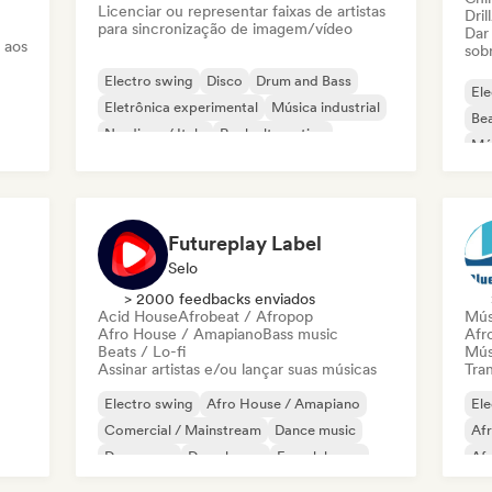
Licenciar ou representar faixas de artistas
Dril
para sincronização de imagem/vídeo
Dar
 aos
sob
Electro swing
Disco
Drum and Bass
Ele
Eletrônica experimental
Música industrial
Bea
Nu-disco / Italo
Rock alternativo
Mús
Bass music
Har
Futureplay Label
Selo
> 2000 feedbacks enviados
Acid House
Afrobeat / Afropop
Mús
Afro House / Amapiano
Bass music
Afr
Beats / Lo-fi
Mús
Assinar artistas e/ou lançar suas músicas
Tran
Electro swing
Afro House / Amapiano
Ele
Comercial / Mainstream
Dance music
Af
Dance pop
Deep house
French house
Af
Future house
Chi