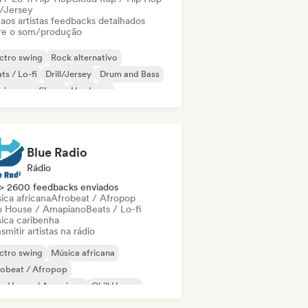
l/Jersey
 aos artistas feedbacks detalhados
re o som/produção
ctro swing
Rock alternativo
ts / Lo-fi
Drill/Jersey
Drum and Bass
ica para filmes
Hardcore
d Dance / Hardcore / Hardstyle
Blue Radio
Rádio
> 2600 feedbacks enviados
ica africana
Afrobeat / Afropop
o House / Amapiano
Beats / Lo-fi
ica caribenha
smitir artistas na rádio
ctro swing
Música africana
robeat / Afropop
ro House / Amapiano
Chill House
ll out
Comercial / Mainstream