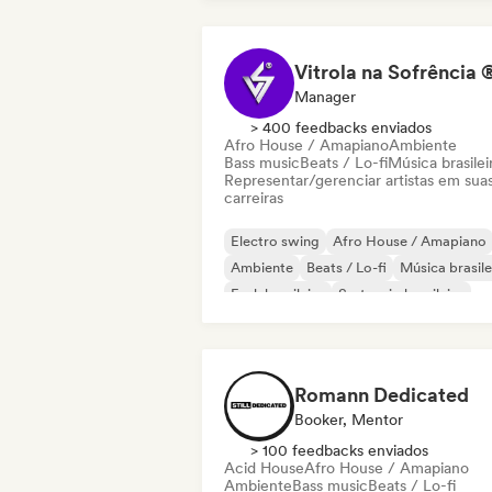
Vitrola na Sofrência 
Manager
> 400 feedbacks enviados
Afro House / Amapiano
Ambiente
Bass music
Beats / Lo-fi
Música brasilei
Representar/gerenciar artistas em sua
carreiras
Electro swing
Afro House / Amapiano
Ambiente
Beats / Lo-fi
Música brasile
Funk brasileiro
Sertanejo brasileiro
Dancehall
Romann Dedicated
Booker, Mentor
> 100 feedbacks enviados
Acid House
Afro House / Amapiano
Ambiente
Bass music
Beats / Lo-fi