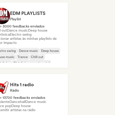
cehall
EDM PLAYLISTS
Playlist
> 3000 feedbacks enviados
l out
Dance music
Deep house
rônica
Electro swing
ionar artistas às minhas playlists de
or impacto
ctro swing
Dance music
Deep house
use music
Trance
Chill out
trônica
Eletrônica experimental
Hits 1 radio
Rádio
> 13700 feedbacks enviados
iente
Dancehall
Dance music
ce pop
Deep house
smitir artistas na rádio