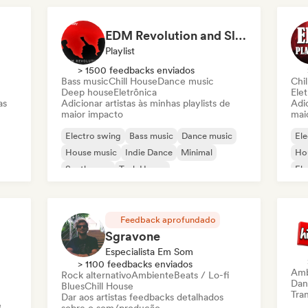
Dan
EDM Revolution and Slap House Mix 2026
Playlist
> 1500 feedbacks enviados
Bass music
Chill House
Dance music
Chil
Deep house
Eletrônica
Elet
as
Adicionar artistas às minhas playlists de
Adic
maior impacto
mai
Electro swing
Bass music
Dance music
Ele
House music
Indie Dance
Minimal
Ho
Synthwave
Tech House
Ele
Feedback aprofundado
Sgravone
Especialista Em Som
> 1100 feedbacks enviados
Amb
Rock alternativo
Ambiente
Beats / Lo-fi
Dan
Blues
Chill House
Tran
Dar aos artistas feedbacks detalhados
e