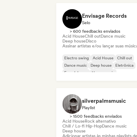
Cantor-compositor
Envisage Records
Selo
> 600 feedbacks enviados
Acid House
Chill out
Dance music
Deep house
Disco
Assinar artistas e/ou lançar suas músic
Electro swing
Acid House
Chill out
Dance music
Deep house
Eletrônica
French house
House music
silverpalmsmusic
Playlist
> 1500 feedbacks enviados
Acid House
Rock alternativo
Chill / Lo-fi Hip-Hop
Dance music
Deep house
Adicionar artistas às minhas playlists d