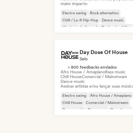
maior impacto
Electro swing
Rock alternativo
Chill / Lo-fi Hip-Hop
Dance music
Hip-hop
Indie rock
Rock psicodélico
Rock & Roll / Rock Clássico
Day Dose Of House
Selo
> 800 feedbacks enviados
Afro House / Amapiano
Bass music
Chill House
Comercial / Mainstream
Dance music
Assinar artistas e/ou lançar suas músic
Electro swing
Afro House / Amapiano
Chill House
Comercial / Mainstream
Dance music
Dance pop
Deep house
French house