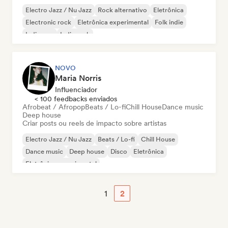
Electro Jazz / Nu Jazz
Rock alternativo
Eletrônica
Electronic rock
Eletrônica experimental
Folk indie
Indie pop
Indie rock
NOVO
Maria Norris
Influenciador
< 100 feedbacks enviados
Afrobeat / Afropop
Beats / Lo-fi
Chill House
Dance music
Deep house
Criar posts ou reels de impacto sobre artistas
Electro Jazz / Nu Jazz
Beats / Lo-fi
Chill House
Dance music
Deep house
Disco
Eletrônica
Eletrônica experimental
1
2