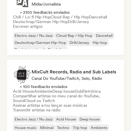
Mídia/Jornalista
> 2100 feedbacks enviados
Chill / Lo-fi Hip-Hop
Cloud Rap / Hip Hop
Dancehall
Deutschrap/German Hip-Hop
Drill/Jersey
Escrever artigos
Electro Jazz / Nu Jazz
Cloud Rap / Hip Hop
Dancehall
Deutschrap/German Hip-Hop
Drill/Jersey
Hip-hop
Rap internacional
Pop latino
MixCult Records, Radio and Sub Labels
Canal Do YouTube/Twitch, Selo, Rádio
< 100 feedbacks enviados
Acid House
Ambiente
Deep house
Dub
Eletrônica
Compartilhar artistas no meu canal do YouTube,
SoundCloud ou Twitch
Assinar artistas e/ou lançar suas músicas
Transmitir artistas na rádio
Electro Jazz / Nu Jazz
Acid House
Deep house
House music
Minimal
Techno
Trip hop
Ambiente