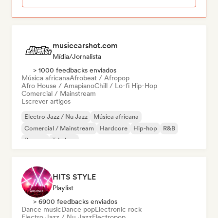
musicearshot.com
Mídia/Jornalista
> 1000 feedbacks enviados
Música africana
Afrobeat / Afropop
Afro House / Amapiano
Chill / Lo-fi Hip-Hop
Comercial / Mainstream
Escrever artigos
Electro Jazz / Nu Jazz
Música africana
Comercial / Mainstream
Hardcore
Hip-hop
R&B
Reggae
Trip hop
HITS STYLE
Playlist
> 6900 feedbacks enviados
Dance music
Dance pop
Electronic rock
Electro Jazz / Nu Jazz
Electropop