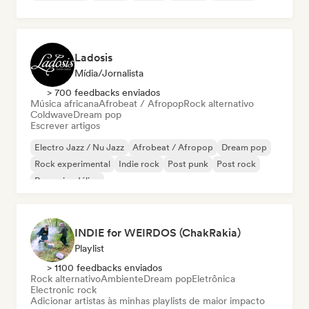
Ladosis
Mídia/Jornalista
> 700 feedbacks enviados
Música africana
Afrobeat / Afropop
Rock alternativo
Coldwave
Dream pop
Escrever artigos
Electro Jazz / Nu Jazz
Afrobeat / Afropop
Dream pop
Rock experimental
Indie rock
Post punk
Post rock
Pop psicodélico
INDIE for WEIRDOS (ChakRakia)
Playlist
> 1100 feedbacks enviados
Rock alternativo
Ambiente
Dream pop
Eletrônica
Electronic rock
Adicionar artistas às minhas playlists de maior impacto