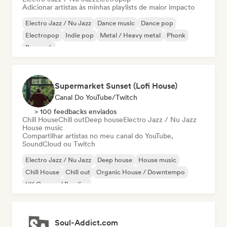
Adicionar artistas às minhas playlists de maior impacto
Electro Jazz / Nu Jazz
Dance music
Dance pop
Electropop
Indie pop
Metal / Heavy metal
Phonk
Pop rock
Supermarket Sunset (Lofi House)
Canal Do YouTube/Twitch
> 100 feedbacks enviados
Chill House
Chill out
Deep house
Electro Jazz / Nu Jazz
House music
Compartilhar artistas no meu canal do YouTube,
SoundCloud ou Twitch
Electro Jazz / Nu Jazz
Deep house
House music
Chill House
Chill out
Organic House / Downtempo
UK Garage / Bassline
Soul-Addict.com