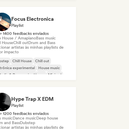
ky / Jackin House
Future house
Focus Electronica
Playlist
> 1400 feedbacks enviados
o House / Amapiano
Bass music
ll House
Chill out
Drum and Bass
ionar artistas às minhas playlists de
or impacto
bstep
Chill House
Chill out
trônica experimental
House music
odic & Progressive House
Minimal
ganic House / Downtempo
Hype Trap X EDM
Playlist
> 1200 feedbacks enviados
s music
Dance music
Deep house
m and Bass
Dubstep
ionar artistas às minhas playlists de