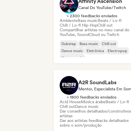
Affinity Ascension
Canal Do YouTube/Twitch
> 2300 feedbacks enviados
Ambiente
Bass music
Beats / Lo-fi
Chill / Lo-fi Hip-Hop
Chill out
Compartilhar artistas no meu canal do
YouTube, SoundCloud ou Twitch
Dubstep
Bass music
Chill out
Dance music
Eletrônica
Electropop
House music
Melodic & Progressive House
A2R SoundLabs
Mentor, Especialista Em So
> 1800 feedbacks enviados
Acid House
Música árabe
Beats / Lo-fi
Chill out
Dance music
Dar conselhos detalhados/construtivos
artistas
Dar aos artistas feedbacks detalhados
sobre o som/produção