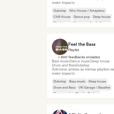
maior impacto
Dubstep
Afro House / Amapiano
Chill House
Dance pop
Deep house
Electropop
House music
Indie pop
Feel the Bass
Playlist
> 600 feedbacks enviados
Bass music
Dance music
Deep house
Drum and Bass
Dubstep
Adicionar artistas às minhas playlists d
maior impacto
Dubstep
Bass music
Deep house
Drum and Bass
UK Garage / Bassline
Dance music
Phonk
Techno