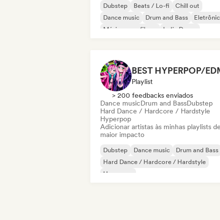
Dubstep
Beats / Lo-fi
Chill out
Dance music
Drum and Bass
Eletrôni
Música para filmes
Indie Dance
BEST HYPERPOP/ED
Playlist
> 200 feedbacks enviados
Dance music
Drum and Bass
Dubstep
Hard Dance / Hardcore / Hardstyle
Hyperpop
Adicionar artistas às minhas playlists d
maior impacto
Dubstep
Dance music
Drum and Bass
Hard Dance / Hardcore / Hardstyle
Hyperpop