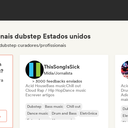
onais dubstep Estados unidos
dubstep curadores/profissionais
m
ThisSongIsSick
s?
Mídia/Jornalista
ra
> 3000 feedbacks enviados
Acid House
Bass music
Chill out
Aci
Cloud Rap / Hip Hop
Dance music
Dru
Escrever artigos
Adic
mai
Dubstep
Bass music
Chill out
Du
Dance music
Drum and Bass
Eletrônica
Ele
o
Future house
House music
Ele