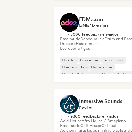
EDM.com
Mídia/Jornalista
> 3000 feedbacks enviados
Bass music
Dance music
Drum and Bas
Dubstep
House music
Escrever artigos
Dubstep
Bass music
Dance music
Drum and Bass
House music
Melodic & Progressive House
Synthwa
Tech House
Inmersive Sounds
Playlist
> 9300 feedbacks enviados
Acid House
Afro House / Amapiano
Bass music
Chill House
Chill out
Adicionar artistas às minhas playlists d