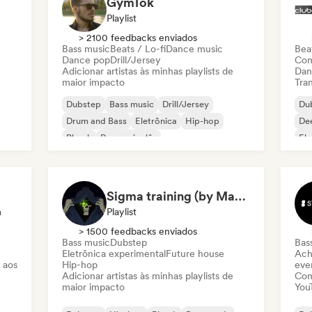
GymTok
Playlist
> 2100 feedbacks enviados
Bass music
Beats / Lo-fi
Dance music
Beat
Dance pop
Drill/Jersey
Com
Adicionar artistas às minhas playlists de
Dan
maior impacto
Tran
Dubstep
Bass music
Drill/Jersey
Du
Drum and Bass
Eletrônica
Hip-hop
De
Phonk
Rap em inglês
Ele
Sigma training (by Mastery Gallery)
m
Playlist
> 1500 feedbacks enviados
Bass music
Dubstep
Bas
Eletrônica experimental
Future house
Ach
 aos
Hip-hop
even
Adicionar artistas às minhas playlists de
Com
maior impacto
You