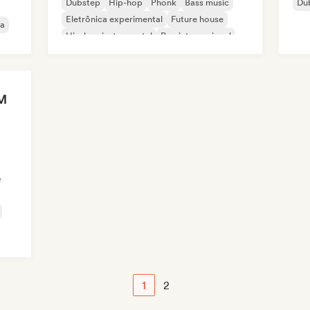
Dubstep
Hip-hop
Phonk
Bass music
Du
Eletrônica experimental
Future house
ca
Hip-hop instrumental
Rap internacional
M
e
1
2