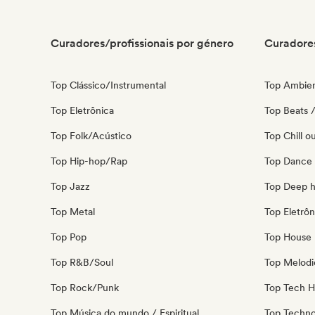
Curadores/profissionais por género
Curadores
Top Clássico/Instrumental
Top Ambie
Top Eletrônica
Top Beats /
Top Folk/Acústico
Top Chill o
Top Hip-hop/Rap
Top Dance
Top Jazz
Top Deep 
Top Metal
Top Eletrôn
Top Pop
Top House 
Top R&B/Soul
Top Melodi
Top Rock/Punk
Top Tech 
Top Música do mundo / Espiritual
Top Techn