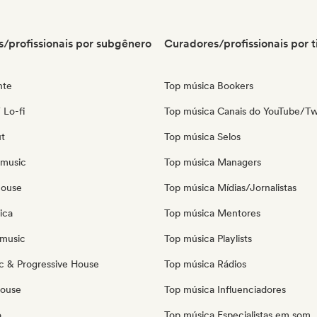
/profissionais por subgênero
Curadores/profissionais por t
nte
Top música Bookers
 Lo-fi
Top música Canais do YouTube/Tw
ut
Top música Selos
 music
Top música Managers
house
Top música Mídias/Jornalistas
ica
Top música Mentores
music
Top música Playlists
c & Progressive House
Top música Rádios
House
Top música Influenciadores
o
Top música Especialistas em som