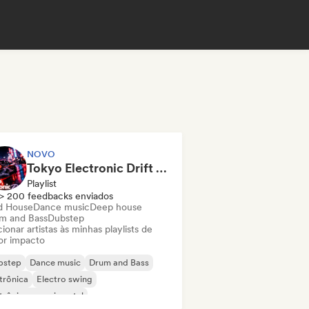
NOVO
Tokyo Electronic Drift 🏎️ Schranz, Hard Techno & Anime EDM
Playlist
> 200 feedbacks enviados
d House
Dance music
Deep house
m and Bass
Dubstep
ionar artistas às minhas playlists de
or impacto
bstep
Dance music
Drum and Bass
trônica
Electro swing
trônica experimental