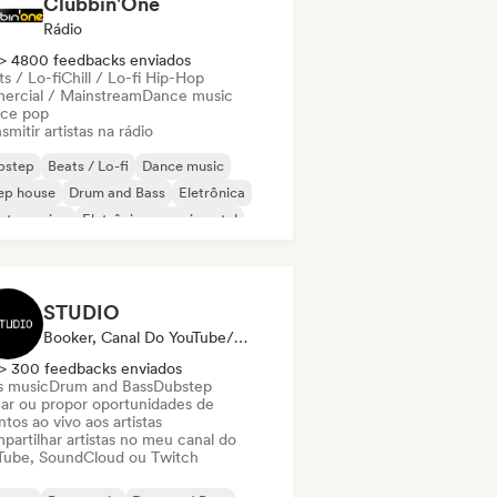
Clubbin'One
Rádio
> 4800 feedbacks enviados
s / Lo-fi
Chill / Lo-fi Hip-Hop
ercial / Mainstream
Dance music
ce pop
smitir artistas na rádio
bstep
Beats / Lo-fi
Dance music
ep house
Drum and Bass
Eletrônica
ctro swing
Eletrônica experimental
STUDIO
Booker, Canal Do YouTube/Twitch
> 300 feedbacks enviados
s music
Drum and Bass
Dubstep
ar ou propor oportunidades de
tos ao vivo aos artistas
partilhar artistas no meu canal do
Tube, SoundCloud ou Twitch