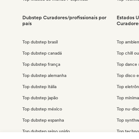
Dubstep Curadores/profissionais por
Estados U
país
Curadores
Top dubstep brasil
Top ambien
Top dubstep canadá
Top chill o
Top dubstep frança
Top dance 
Top dubstep alemanha
Top disco e
Top dubstep itália
Top eletrôn
Top dubstep japão
Top minima
Top dubstep méxico
Top nu-disc
Top dubstep espanha
Top synthw
Top dubstep reino unido
Top techno