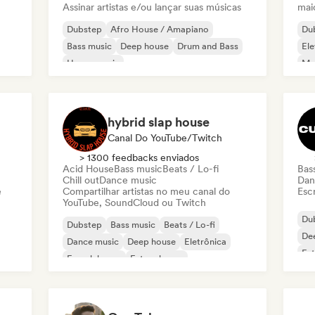
Assinar artistas e/ou lançar suas músicas
mai
Dubstep
Afro House / Amapiano
Du
Bass music
Deep house
Drum and Bass
Ele
House music
Mel
Melodic & Progressive House
Melodic Techno
hybrid slap house
Canal Do YouTube/Twitch
> 1300 feedbacks enviados
Acid House
Bass music
Beats / Lo-fi
Bas
Chill out
Dance music
Dan
e
Compartilhar artistas no meu canal do
Escr
YouTube, SoundCloud ou Twitch
Du
Dubstep
Bass music
Beats / Lo-fi
De
Dance music
Deep house
Eletrônica
Fut
French house
Future house