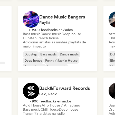
Fun
Dance Music Bangers
Playlist
> 1900 feedbacks enviados
s
Bass music
Dance music
Deep house
Afr
Dubstep
French house
Chi
Adicionar artistas às minhas playlists de
Adic
maior impacto
mai
Dubstep
Bass music
Dance music
Du
Deep house
Funky / Jackin House
Ele
ve
Future house
House music
Mel
Melodic & Progressive House
Or
Back&Forward Records
Selo, Rádio
> 900 feedbacks enviados
Acid House
Afro House / Amapiano
Bas
Bass music
Chill House
Deep house
Dru
e
Transmitir artistas na rádio
Adic