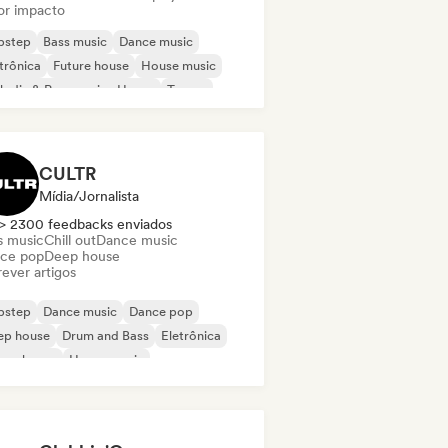
or impacto
bstep
Bass music
Dance music
trônica
Future house
House music
odic & Progressive House
Trance
CULTR
Mídia/Jornalista
> 2300 feedbacks enviados
s music
Chill out
Dance music
ce pop
Deep house
ever artigos
bstep
Dance music
Dance pop
ep house
Drum and Bass
Eletrônica
ure house
House music