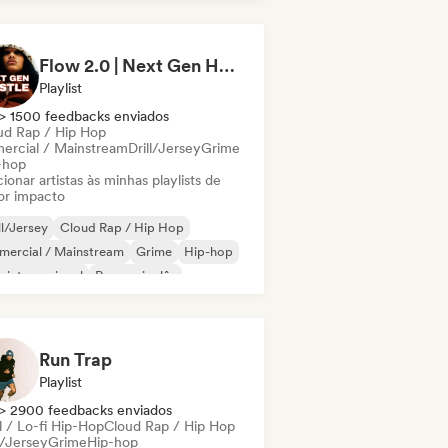
 francês
Rap/Trap Italiano
Flow 2.0 | Next Gen Hustle
Playlist
> 1500 feedbacks enviados
ud Rap / Hip Hop
ercial / Mainstream
Drill/Jersey
Grime
-hop
ionar artistas às minhas playlists de
or impacto
ll/Jersey
Cloud Rap / Hip Hop
mercial / Mainstream
Grime
Hip-hop
 internacional
Rap em inglês
 francês
Run Trap
Playlist
> 2900 feedbacks enviados
l / Lo-fi Hip-Hop
Cloud Rap / Hip Hop
l/Jersey
Grime
Hip-hop