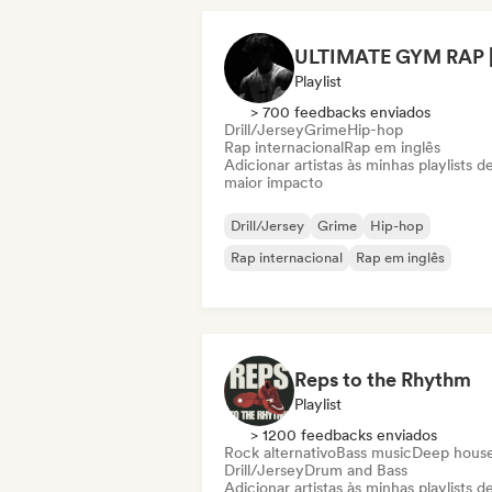
Playlist
> 700 feedbacks enviados
Drill/Jersey
Grime
Hip-hop
Rap internacional
Rap em inglês
Adicionar artistas às minhas playlists d
maior impacto
Drill/Jersey
Grime
Hip-hop
Rap internacional
Rap em inglês
Reps to the Rhythm
Playlist
> 1200 feedbacks enviados
Rock alternativo
Bass music
Deep hous
Drill/Jersey
Drum and Bass
Adicionar artistas às minhas playlists d