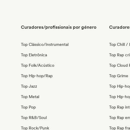
Curadores/profissionais por género
Curadores
Top Clássico/Instrumental
Top Chill /
Top Eletrônica
Top Rap cri
Top Folk/Acústico
Top Cloud 
Top Hip-hop/Rap
Top Grime
Top Jazz
Top Hip-ho
Top Metal
Top Hip-ho
Top Pop
Top Rap int
Top R&B/Soul
Top Rap em
Top Rock/Punk
Top Rap fr