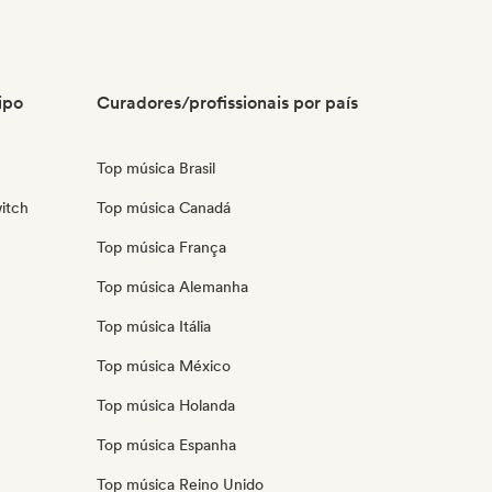
ipo
Curadores/profissionais por país
Top música Brasil
itch
Top música Canadá
Top música França
Top música Alemanha
Top música Itália
Top música México
Top música Holanda
Top música Espanha
Top música Reino Unido