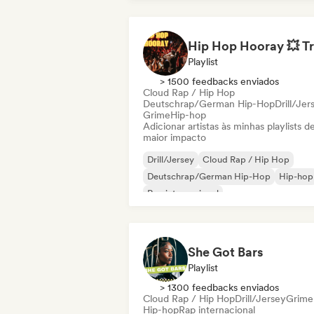
Playlist
> 1500 feedbacks enviados
Cloud Rap / Hip Hop
Deutschrap/German Hip-Hop
Drill/Jer
Grime
Hip-hop
Adicionar artistas às minhas playlists d
maior impacto
Drill/Jersey
Cloud Rap / Hip Hop
Deutschrap/German Hip-Hop
Hip-hop
Rap internacional
Nederhop/Dutch Hip-Hop
Rap em ingl
Rap francês
She Got Bars
Playlist
> 1300 feedbacks enviados
Cloud Rap / Hip Hop
Drill/Jersey
Grime
Hip-hop
Rap internacional