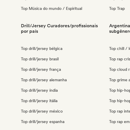
Top Música do mundo / Espiritual
Top Trap
Drill/Jersey Curadores/profissionais
Argentina
por país
subgêner
Top drill/jersey bélgica
Top chill / 
Top drill/jersey brasil
Top rap cri
Top drill/jersey frança
Top cloud r
Top drill/jersey alemanha
Top grime 
Top drill/jersey índia
Top hip-ho
Top drill/jersey itália
Top hip-hop
Top drill/jersey méxico
Top rap int
Top drill/jersey espanha
Top rap em 