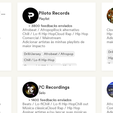
ULTIMATE GYM RAP | WORKOUT PLAYLIST 2026 🔥
Piloto Records
Playlist
> 3800 feedbacks enviados
Afrobeat / Afropop
Rock alternativo
Clo
Chill / Lo-fi Hip-Hop
Cloud Rap / Hip Hop
Hip
e
Comercial / Mainstream
Adic
Adicionar artistas às minhas playlists de
mai
maior impacto
Dri
Drill/Jersey
Afrobeat / Afropop
Hi
Chill / Lo-fi Hip-Hop
Tr
Comercial / Mainstream
Hip-hop
Folk indie
Indie pop
Pop latino
7C Recordings
Selo
> 1400 feedbacks enviados
e
Beats / Lo-fi
Chill / Lo-fi Hip-Hop
Chill out
Afr
Música clássica
Cloud Rap / Hip Hop
Com
e
Assinar artistas e/ou lançar suas músicas
Adic