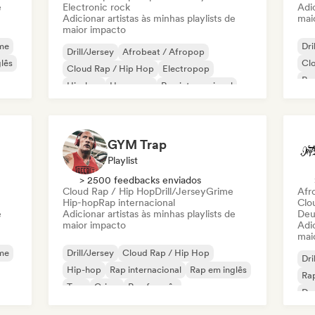
e
Electronic rock
Adic
Adicionar artistas às minhas playlists de
mai
maior impacto
me
Dri
Drill/Jersey
Afrobeat / Afropop
lês
Cl
Cloud Rap / Hip Hop
Electropop
Rap
Hip-hop
Hyperpop
Rap internacional
Phonk
GYM Trap
Playlist
> 2500 feedbacks enviados
Cloud Rap / Hip Hop
Drill/Jersey
Grime
Afr
Hip-hop
Rap internacional
Clo
e
Adicionar artistas às minhas playlists de
Deu
maior impacto
Adic
mai
me
Drill/Jersey
Cloud Rap / Hip Hop
Dri
Hip-hop
Rap internacional
Rap em inglês
Rap
Trap
Grime
Rap francês
De
Gr