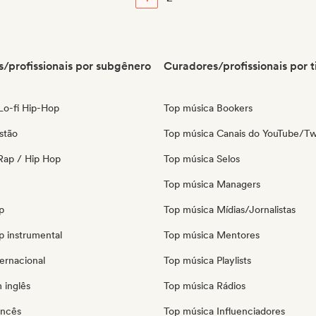
/profissionais por subgênero
Curadores/profissionais por t
 Lo-fi Hip-Hop
Top música Bookers
stão
Top música Canais do YouTube/Tw
Rap / Hip Hop
Top música Selos
Top música Managers
p
Top música Mídias/Jornalistas
p instrumental
Top música Mentores
ernacional
Top música Playlists
 inglês
Top música Rádios
ancês
Top música Influenciadores