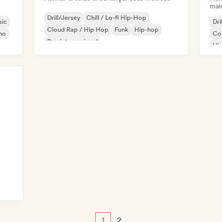
mai
Drill/Jersey
Chill / Lo-fi Hip-Hop
sic
Dri
Cloud Rap / Hip Hop
Funk
Hip-hop
no
Co
Rap internacional
Hi
Nederhop/Dutch Hip-Hop
Rap em inglês
1
2