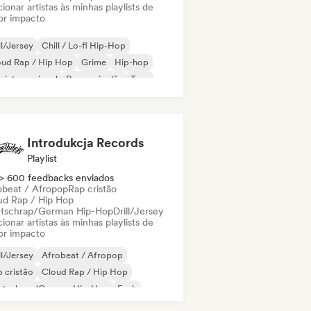
ionar artistas às minhas playlists de
or impacto
ll/Jersey
Chill / Lo-fi Hip-Hop
oud Rap / Hip Hop
Grime
Hip-hop
 internacional
Rap em inglês
Trap
Introdukcja Records
Playlist
> 600 feedbacks enviados
obeat / Afropop
Rap cristão
ud Rap / Hip Hop
tschrap/German Hip-Hop
Drill/Jersey
ionar artistas às minhas playlists de
or impacto
ll/Jersey
Afrobeat / Afropop
 cristão
Cloud Rap / Hip Hop
utschrap/German Hip-Hop
Funk
ime
Hip-hop