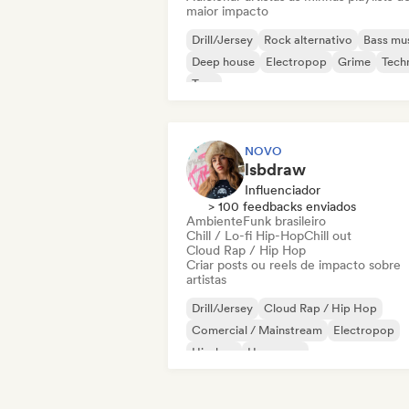
maior impacto
Drill/Jersey
Rock alternativo
Bass mu
Deep house
Electropop
Grime
Tech
Trap
NOVO
lsbdraw
Influenciador
> 100 feedbacks enviados
Ambiente
Funk brasileiro
Chill / Lo-fi Hip-Hop
Chill out
Cloud Rap / Hip Hop
Criar posts ou reels de impacto sobre
artistas
Drill/Jersey
Cloud Rap / Hip Hop
Comercial / Mainstream
Electropop
Hip-hop
Hyperpop
Hip-hop instrumental
Pop rock