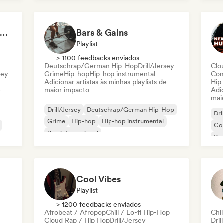
Nederhop/Dutch Hip-Hop
Rap em inglês
Rap
Hip Hop Hooray 💥 Trap, Hype & Party Rap Bangers
Bars & Gains
Playlist
> 1100 feedbacks enviados
Deutschrap/German Hip-Hop
Drill/Jersey
Clo
sey
Grime
Hip-hop
Hip-hop instrumental
Com
Adicionar artistas às minhas playlists de
Hip
e
maior impacto
Adic
mai
Drill/Jersey
Deutschrap/German Hip-Hop
Dri
Grime
Hip-hop
Hip-hop instrumental
Co
Rap internacional
Rap
Nederhop/Dutch Hip-Hop
Rap em inglês
ês
Rap
Cool Vibes
Playlist
> 1200 feedbacks enviados
Afrobeat / Afropop
Chill / Lo-fi Hip-Hop
Chil
Cloud Rap / Hip Hop
Drill/Jersey
Dril