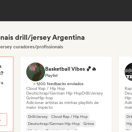
nais drill/jersey Argentina
jersey curadores/profissionais
m
Basketball Vibes 🏀🔥
s?
Playlist
ra
> 1200 feedbacks enviados
Cloud Rap / Hip Hop
Rap
Deutschrap/German Hip-Hop
Drill/Jersey
Deu
Grime
Hip-hop
Hip
Adicionar artistas às minhas playlists de
Adic
maior impacto
mai
Drill/Jersey
Cloud Rap / Hip Hop
Dri
o
Deutschrap/German Hip-Hop
Grime
Hi
Hip-hop
Rap internacional
Ne