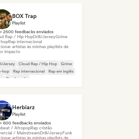
BOX Trap
Playlist
> 2500 feedbacks enviados
ud Rap / Hip Hop
Drill/Jersey
Grime
-hop
Rap internacional
ionar artistas às minhas playlists de
or impacto
ll/Jersey
Cloud Rap / Hip Hop
Grime
p-hop
Rap internacional
Rap em inglês
ap
Rap francês
Herbiarz
Playlist
> 600 feedbacks enviados
obeat / Afropop
Rap cristão
ercial / Mainstream
Drill/Jersey
Funk
ionar artistas às minhas playlists de