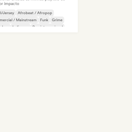
or impacto
ll/Jersey
Afrobeat / Afropop
mercial / Mainstream
Funk
Grime
p-hop
Indie pop
Pop internacional