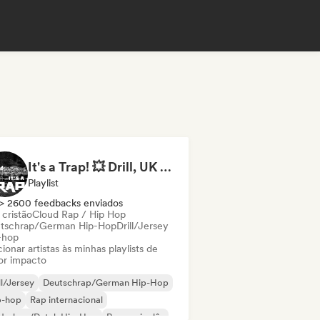
It's a Trap! 💥 Drill, UK Drill & Hard-Hitting Trap
Playlist
> 2600 feedbacks enviados
 cristão
Cloud Rap / Hip Hop
tschrap/German Hip-Hop
Drill/Jersey
-hop
ionar artistas às minhas playlists de
or impacto
ll/Jersey
Deutschrap/German Hip-Hop
p-hop
Rap internacional
derhop/Dutch Hip-Hop
Rap em inglês