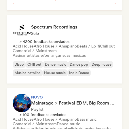
Spectrum Recordings
Selo
> 4200 feedbacks enviados
Acid House
Afro House / Amapiano
Beats / Lo-fi
Chill out
Comercial / Mainstream
Assinar artistas e/ou lançar suas músicas
Disco
Chill out
Dance music
Dance pop
Deep house
Música natalina
House music
Indie Dance
NOVO
Mainstage ⚡ Festival EDM, Big Room & House Anthems
Playlist
> 100 feedbacks enviados
Acid House
Afro House / Amapiano
Bass music
Comercial / Mainstream
Dance music
Adicionar artistas às minhas playlists de maior impacto