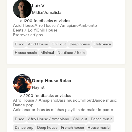
Luis V
Mídia/Jornalista
> 1200 feedbacks enviados
Acid House
Afro House / Amapiano
Ambiente
Beats / Lo-fi
Chill House
Escrever artigos
Disco
Acid House
Chill out
Deep house
Eletrônica
House music
Minimal
Nu-disco / Italo
Deep House Relax
Playlist
> 2200 feedbacks enviados
Afro House / Amapiano
Bass music
Chill out
Dance music
Dance pop
Adicionar artistas às minhas playlists de maior impacto
Disco
Afro House / Amapiano
Chill out
Dance music
Dance pop
Deep house
French house
House music