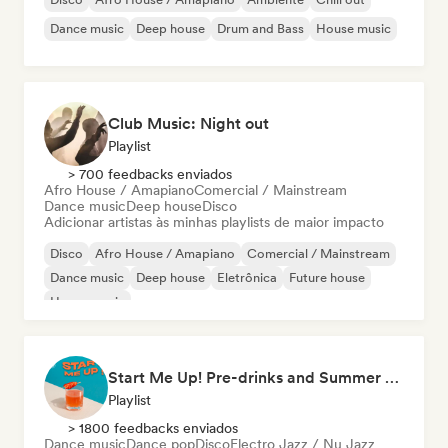
Dance music
Deep house
Drum and Bass
House music
Club Music: Night out
Playlist
> 700 feedbacks enviados
Afro House / Amapiano
Comercial / Mainstream
Dance music
Deep house
Disco
Adicionar artistas às minhas playlists de maior impacto
Disco
Afro House / Amapiano
Comercial / Mainstream
Dance music
Deep house
Eletrônica
Future house
House music
Start Me Up! Pre-drinks and Summer Party 🍹
Playlist
> 1800 feedbacks enviados
Dance music
Dance pop
Disco
Electro Jazz / Nu Jazz