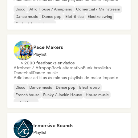
Disco
Afro House / Amapiano
Comercial / Mainstream
Dance music
Dance pop
Eletrônica
Electro swing
Funky / Jackin House
Pace Makers
Playlist
> 2000 feedbacks enviados
Afrobeat / Afropop
Rock alternativo
Funk brasileiro
Dancehall
Dance music
Adicionar artistas às minhas playlists de maior impacto
Disco
Dance music
Dance pop
Electropop
French house
Funky / Jackin House
House music
Indie Dance
Inmersive Sounds
Playlist