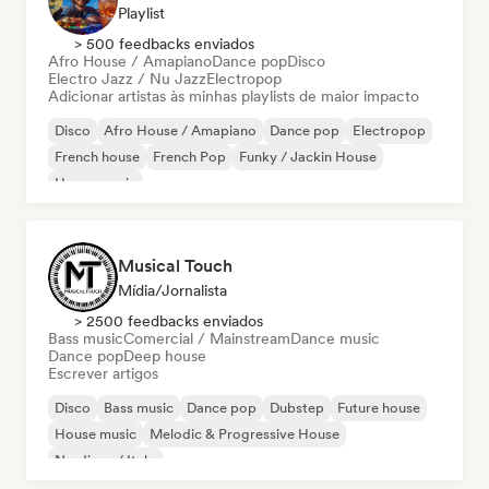
Playlist
> 500 feedbacks enviados
Afro House / Amapiano
Dance pop
Disco
Electro Jazz / Nu Jazz
Electropop
Adicionar artistas às minhas playlists de maior impacto
Disco
Afro House / Amapiano
Dance pop
Electropop
French house
French Pop
Funky / Jackin House
House music
Musical Touch
Mídia/Jornalista
> 2500 feedbacks enviados
Bass music
Comercial / Mainstream
Dance music
Dance pop
Deep house
Escrever artigos
Disco
Bass music
Dance pop
Dubstep
Future house
House music
Melodic & Progressive House
Nu-disco / Italo