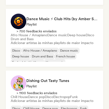
Dance Music ⚡ Club Hits (by Amber Sounds)
Playlist
> 700 feedbacks enviados
Afro House / Amapiano
Dance music
Deep house
Disco
Drum and Bass
Adicionar artistas às minhas playlists de maior impacto
Disco
Afro House / Amapiano
Dance music
Deep house
Drum and Bass
French house
Funky / Jackin House
House music
Dishing Out Tasty Tunes
Playlist
> 1100 feedbacks enviados
Chill House
Dance pop
Disco
Electropop
Funk
Adicionar artistas às minhas playlists de maior impacto
Disco
Chill House
Dance pop
Electropop
Funk