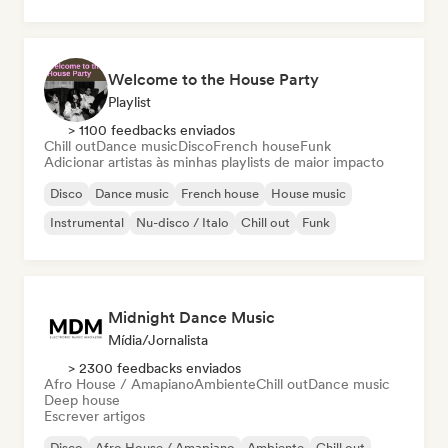
Welcome to the House Party
Playlist
> 1100 feedbacks enviados
Chill out
Dance music
Disco
French house
Funk
Adicionar artistas às minhas playlists de maior impacto
Disco
Dance music
French house
House music
Instrumental
Nu-disco / Italo
Chill out
Funk
Midnight Dance Music
Mídia/Jornalista
> 2300 feedbacks enviados
Afro House / Amapiano
Ambiente
Chill out
Dance music
Deep house
Escrever artigos
Disco
Afro House / Amapiano
Ambiente
Chill out