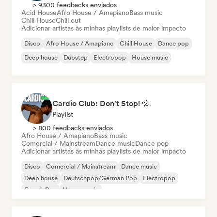
> 9300 feedbacks enviados
Acid House
Afro House / Amapiano
Bass music
Chill House
Chill out
Adicionar artistas às minhas playlists de maior impacto
Disco
Afro House / Amapiano
Chill House
Dance pop
Deep house
Dubstep
Electropop
House music
Cardio Club: Don't Stop! 💦
Playlist
> 800 feedbacks enviados
Afro House / Amapiano
Bass music
Comercial / Mainstream
Dance music
Dance pop
Adicionar artistas às minhas playlists de maior impacto
Disco
Comercial / Mainstream
Dance music
Deep house
Deutschpop/German Pop
Electropop
French Pop
House music