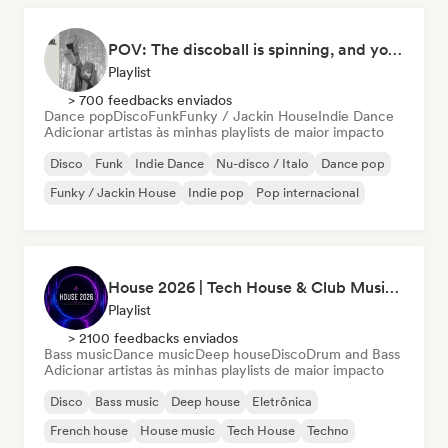
POV: The discoball is spinning, and you’re the star
Playlist
> 700 feedbacks enviados
Dance pop
Disco
Funk
Funky / Jackin House
Indie Dance
Adicionar artistas às minhas playlists de maior impacto
Disco
Funk
Indie Dance
Nu-disco / Italo
Dance pop
Funky / Jackin House
Indie pop
Pop internacional
House 2026 | Tech House & Club Music 🔥
Playlist
> 2100 feedbacks enviados
Bass music
Dance music
Deep house
Disco
Drum and Bass
Adicionar artistas às minhas playlists de maior impacto
Disco
Bass music
Deep house
Eletrônica
French house
House music
Tech House
Techno