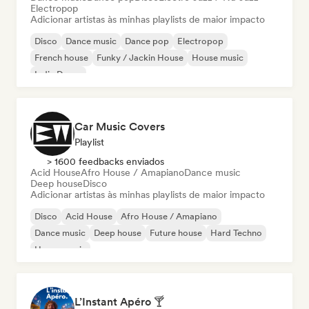
Electropop
Adicionar artistas às minhas playlists de maior impacto
Disco
Dance music
Dance pop
Electropop
French house
Funky / Jackin House
House music
Indie Dance
Car Music Covers
Playlist
> 1600 feedbacks enviados
Acid House
Afro House / Amapiano
Dance music
Deep house
Disco
Adicionar artistas às minhas playlists de maior impacto
Disco
Acid House
Afro House / Amapiano
Dance music
Deep house
Future house
Hard Techno
House music
L’Instant Apéro 🍸