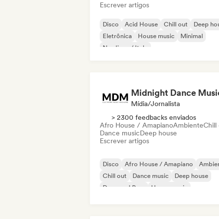
Escrever artigos
Disco
Acid House
Chill out
Deep ho
Eletrônica
House music
Minimal
Nu-disco / Italo
Midnight Dance Musi
Mídia/Jornalista
> 2300 feedbacks enviados
Afro House / Amapiano
Ambiente
Chill
Dance music
Deep house
Escrever artigos
Disco
Afro House / Amapiano
Ambie
Chill out
Dance music
Deep house
Drum and Bass
House music