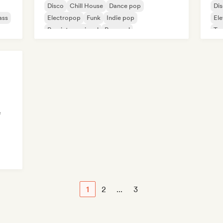
Disco
Chill House
Dance pop
Di
ass
Electropop
Funk
Indie pop
Ele
Pop internacional
Pop soul
Te
e
1
2
...
3