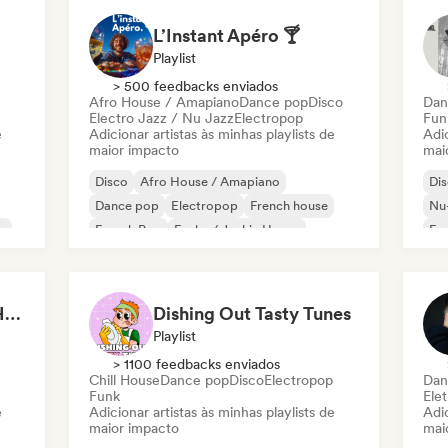
L’Instant Apéro 🍸
Playlist
> 500 feedbacks enviados
Afro House / Amapiano
Dance pop
Disco
Dan
Electro Jazz / Nu Jazz
Electropop
Fun
e
Adicionar artistas às minhas playlists de
Adic
maior impacto
mai
Disco
Afro House / Amapiano
Di
Dance pop
Electropop
French house
Nu-
o
French Pop
Funky / Jackin House
Fun
House music
Pop
Dance Music ⚡ Club Hits (by Amber Sounds)
Dishing Out Tasty Tunes
Playlist
> 1100 feedbacks enviados
Chill House
Dance pop
Disco
Electropop
Dan
Funk
Elet
e
Adicionar artistas às minhas playlists de
Adic
maior impacto
mai