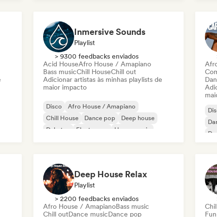
Fun
Inmersive Sounds
Playlist
> 9300 feedbacks enviados
Acid House
Afro House / Amapiano
Afr
Bass music
Chill House
Chill out
Com
e
Adicionar artistas às minhas playlists de
Dan
maior impacto
Adic
mai
Disco
Afro House / Amapiano
Di
Chill House
Dance pop
Deep house
Da
Dubstep
Electropop
House music
De
Fr
Deep House Relax
Playlist
> 2200 feedbacks enviados
Afro House / Amapiano
Bass music
Chil
Chill out
Dance music
Dance pop
Fun