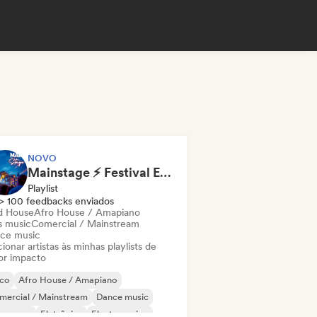
NOVO
Mainstage ⚡ Festival EDM, Big Room & House Anthems
Playlist
> 100 feedbacks enviados
d House
Afro House / Amapiano
s music
Comercial / Mainstream
ce music
ionar artistas às minhas playlists de
or impacto
sco
Afro House / Amapiano
mercial / Mainstream
Dance music
nce pop
Eletrônica
Electro swing