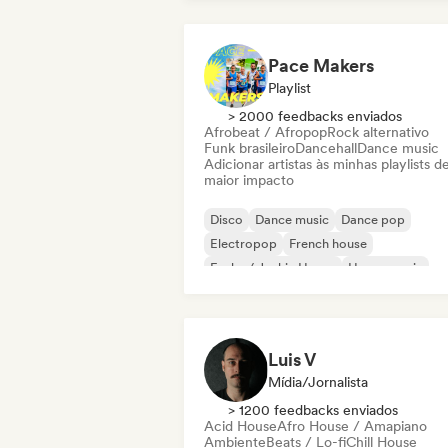
Pace Makers
Playlist
> 2000 feedbacks enviados
Afrobeat / Afropop
Rock alternativo
Funk brasileiro
Dancehall
Dance music
Adicionar artistas às minhas playlists d
maior impacto
Disco
Dance music
Dance pop
Electropop
French house
Funky / Jackin House
House music
Indie Dance
Luis V
Mídia/Jornalista
> 1200 feedbacks enviados
Acid House
Afro House / Amapiano
Ambiente
Beats / Lo-fi
Chill House