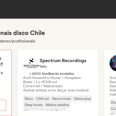
nais disco Chile
dores/profissionais
m
Spectrum Recordings
s?
Selo
ra
> 4200 feedbacks enviados
Acid House
Afro House / Amapiano
Aci
Beats / Lo-fi
Chill out
Bas
Comercial / Mainstream
Dan
Assinar artistas e/ou lançar suas músicas
Adic
mai
Disco
Chill out
Dance music
Dance pop
Di
Deep house
Música natalina
Co
House music
Indie Dance
Da