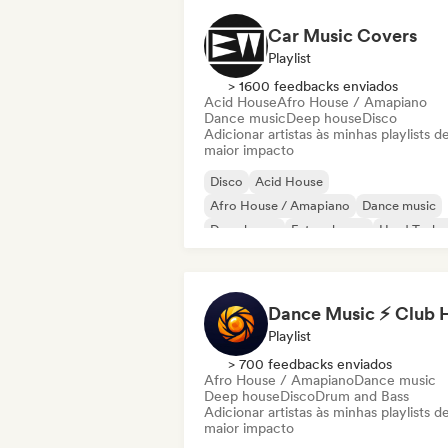
Car Music Covers
Playlist
> 1600 feedbacks enviados
Acid House
Afro House / Amapiano
Dance music
Deep house
Disco
Adicionar artistas às minhas playlists d
maior impacto
Disco
Acid House
Afro House / Amapiano
Dance music
Deep house
Future house
Hard Techn
House music
Playlist
> 700 feedbacks enviados
Afro House / Amapiano
Dance music
Deep house
Disco
Drum and Bass
Adicionar artistas às minhas playlists d
maior impacto