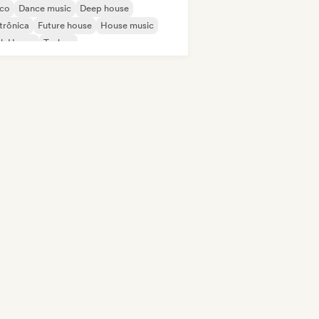
sco
Dance music
Deep house
trônica
Future house
House music
ch House
Techno