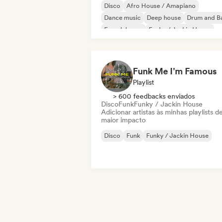
Disco
Afro House / Amapiano
Dance music
Deep house
Drum and B
French house
Funky / Jackin House
House music
Funk Me I'm Famous
Playlist
> 600 feedbacks enviados
Disco
Funk
Funky / Jackin House
Adicionar artistas às minhas playlists d
maior impacto
Disco
Funk
Funky / Jackin House