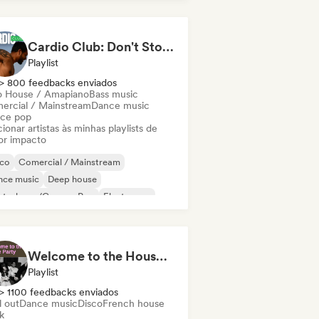
ky / Jackin House
Cardio Club: Don't Stop! 💦
Playlist
> 800 feedbacks enviados
o House / Amapiano
Bass music
ercial / Mainstream
Dance music
ce pop
ionar artistas às minhas playlists de
or impacto
sco
Comercial / Mainstream
nce music
Deep house
utschpop/German Pop
Electropop
ench Pop
House music
Welcome to the House Party
Playlist
> 1100 feedbacks enviados
l out
Dance music
Disco
French house
k