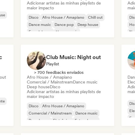
Adicionar artistas às minhas playlists de
Adic
maior impacto
mai
use
Disco
Afro House / Amapiano
Chill out
Di
Dance music
Dance pop
Deep house
Ho
French house
House music
Nu-
c
Club Music: Night out
Playlist
> 700 feedbacks enviados
 out
Afro House / Amapiano
Dan
Comercial / Mainstream
Dance music
Ele
Deep house
Disco
Adic
Adicionar artistas às minhas playlists de
mai
maior impacto
nte
Di
Disco
Afro House / Amapiano
El
Comercial / Mainstream
Dance music
Fun
Deep house
Eletrônica
Future house
Ind
House music