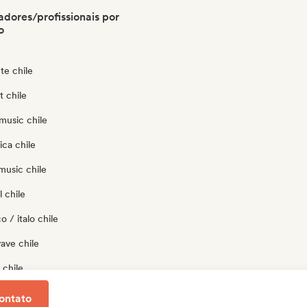
adores/profissionais por
o
te chile
t chile
music chile
ica chile
music chile
 chile
o / italo chile
ave chile
 chile
p chile
ontato