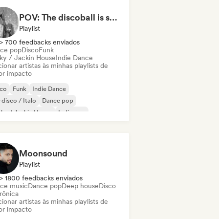
POV: The discoball is spinning, and you’re the star
Playlist
> 700 feedbacks enviados
ce pop
Disco
Funk
ky / Jackin House
Indie Dance
ionar artistas às minhas playlists de
or impacto
sco
Funk
Indie Dance
disco / Italo
Dance pop
ky / Jackin House
Indie pop
 internacional
Moonsound
Playlist
> 1800 feedbacks enviados
ce music
Dance pop
Deep house
Disco
rônica
ionar artistas às minhas playlists de
or impacto