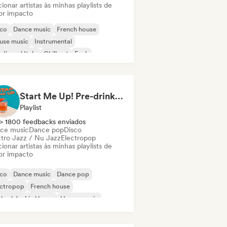
ionar artistas às minhas playlists de
or impacto
sco
Dance music
French house
use music
Instrumental
disco / Italo
Chill out
Funk
Start Me Up! Pre-drinks and Summer Party 🍹
Playlist
> 1800 feedbacks enviados
ce music
Dance pop
Disco
ctro Jazz / Nu Jazz
Electropop
ionar artistas às minhas playlists de
or impacto
sco
Dance music
Dance pop
ectropop
French house
ky / Jackin House
House music
ie Dance