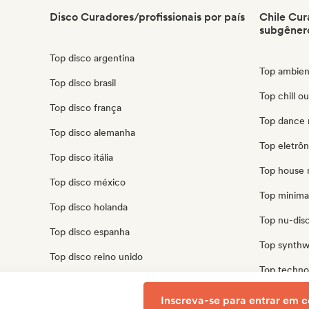
Disco Curadores/profissionais por país
Chile Cur
subgêner
Top disco argentina
Top ambien
Top disco brasil
Top chill ou
Top disco frança
Top dance 
Top disco alemanha
Top eletrôn
Top disco itália
Top house 
Top disco méxico
Top minimal
Top disco holanda
Top nu-disc
Top disco espanha
Top synthw
Top disco reino unido
Top techno
Top disco estados unidos
Top trip ho
Inscreva-se para entrar em c