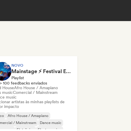
NOVO
Mainstage ⚡ Festival EDM, Big Room & House Anthems
Playlist
> 100 feedbacks enviados
d House
Afro House / Amapiano
s music
Comercial / Mainstream
ce music
ionar artistas às minhas playlists de
or impacto
sco
Afro House / Amapiano
mercial / Mainstream
Dance music
nce pop
Eletrônica
Electro swing