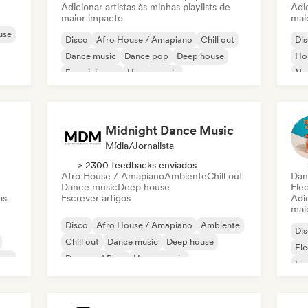
Adicionar artistas às minhas playlists de
Adic
maior impacto
mai
use
Disco
Afro House / Amapiano
Chill out
Di
Dance music
Dance pop
Deep house
Ho
French house
House music
Nu-
Midnight Dance Music
Mídia/Jornalista
> 2300 feedbacks enviados
Afro House / Amapiano
Ambiente
Chill out
Dan
Dance music
Deep house
Ele
as
Escrever artigos
Adic
mai
Disco
Afro House / Amapiano
Ambiente
Di
Chill out
Dance music
Deep house
El
use
Drum and Bass
House music
Fun
Ind