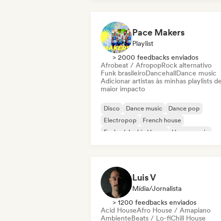
Pace Makers
Playlist
> 2000 feedbacks enviados
Afrobeat / Afropop
Rock alternativo
Funk brasileiro
Dancehall
Dance music
Adicionar artistas às minhas playlists d
maior impacto
Disco
Dance music
Dance pop
Electropop
French house
Funky / Jackin House
House music
Indie Dance
Luis V
Mídia/Jornalista
> 1200 feedbacks enviados
Acid House
Afro House / Amapiano
Ambiente
Beats / Lo-fi
Chill House