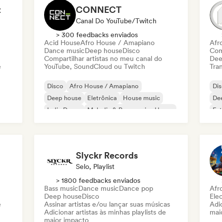
t
CONNECT
Canal Do YouTube/Twitch
> 300 feedbacks enviados
Acid House
Afro House / Amapiano
Afr
Dance music
Deep house
Disco
Com
Compartilhar artistas no meu canal do
Dee
e
YouTube, SoundCloud ou Twitch
Tran
Disco
Afro House / Amapiano
Di
Deep house
Eletrônica
House music
De
Indie Dance
Melodic & Progressive House
Fut
Minimal
Slyckr Records
Selo, Playlist
> 1800 feedbacks enviados
Bass music
Dance music
Dance pop
Afr
Deep house
Disco
Ele
e
Assinar artistas e/ou lançar suas músicas
Adic
Adicionar artistas às minhas playlists de
mai
maior impacto