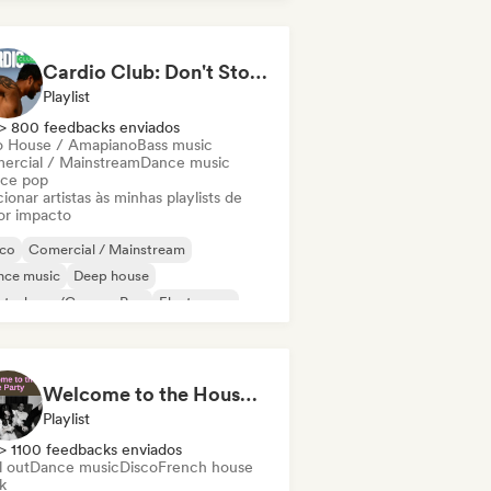
ky / Jackin House
Cardio Club: Don't Stop! 💦
Playlist
> 800 feedbacks enviados
o House / Amapiano
Bass music
ercial / Mainstream
Dance music
ce pop
ionar artistas às minhas playlists de
or impacto
sco
Comercial / Mainstream
nce music
Deep house
utschpop/German Pop
Electropop
ench Pop
House music
Welcome to the House Party
Playlist
> 1100 feedbacks enviados
l out
Dance music
Disco
French house
k