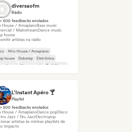
diversaofm
Rádio
> 500 feedbacks enviados
o House / Amapiano
Bass music
ercial / Mainstream
Dance music
p house
smitir artistas na rádio
sco
Afro House / Amapiano
ep house
Dubstep
Eletrônica
ure house
House music
Tech House
L’Instant Apéro 🍸
Playlist
> 500 feedbacks enviados
o House / Amapiano
Dance pop
Disco
ctro Jazz / Nu Jazz
Electropop
ionar artistas às minhas playlists de
or impacto