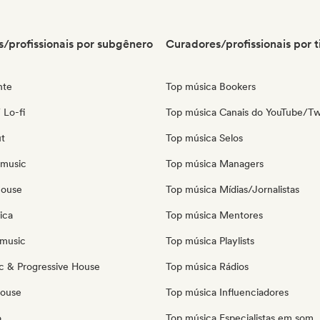
/profissionais por subgênero
Curadores/profissionais por t
nte
Top música Bookers
 Lo-fi
Top música Canais do YouTube/Tw
ut
Top música Selos
 music
Top música Managers
house
Top música Mídias/Jornalistas
ica
Top música Mentores
music
Top música Playlists
c & Progressive House
Top música Rádios
House
Top música Influenciadores
o
Top música Especialistas em som