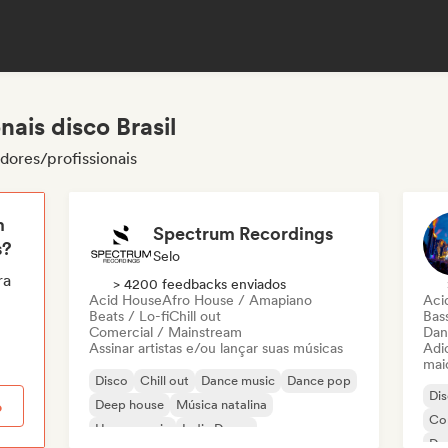
ais disco Brasil
adores/profissionais
m
Spectrum Recordings
s?
Selo
ra
> 4200 feedbacks enviados
Acid House
Afro House / Amapiano
Aci
Beats / Lo-fi
Chill out
Bas
Comercial / Mainstream
Dan
Assinar artistas e/ou lançar suas músicas
Adic
mai
Disco
Chill out
Dance music
Dance pop
Di
Deep house
Música natalina
o
Co
House music
Indie Dance
Da