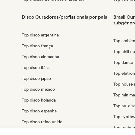
Disco Curadores/profissionais por país
Brasil Cu
subgêner
Top disco argentina
Top ambient
Top disco frança
Top chill ou
Top disco alemanha
Top dance m
Top disco itália
Top eletrôni
Top disco japão
Top house m
Top disco méxico
Top minimal
Top disco holanda
Top nu-disco
Top disco espanha
Top synthw
Top disco reino unido
Top techno 
Top disco estados unidos