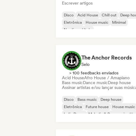
Escrever artigos
Disco
Acid House
Chill out
Deep ho
Eletrônica
House music
Minimal
Nu-disco / Italo
The Anchor Records
Selo
> 100 feedbacks enviados
Acid House
Afro House / Amapiano
Bass music
Dance music
Deep house
Assinar artistas e/ou lançar suas músic
Disco
Bass music
Deep house
Eletrônica
Future house
House music
Indie Dance
Melodic & Progressive Ho