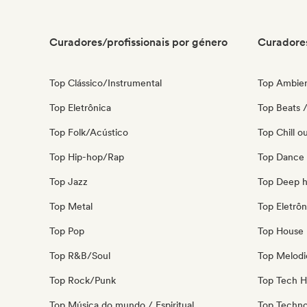
Curadores/profissionais por género
Curadores
Top Clássico/Instrumental
Top Ambie
Top Eletrônica
Top Beats /
Top Folk/Acústico
Top Chill o
Top Hip-hop/Rap
Top Dance
Top Jazz
Top Deep 
Top Metal
Top Eletrôn
Top Pop
Top House 
Top R&B/Soul
Top Melodi
Top Rock/Punk
Top Tech 
Top Música do mundo / Espiritual
Top Techn