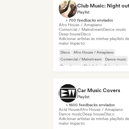
Club Music: Night ou
Playlist
> 700 feedbacks enviados
Afro House / Amapiano
Comercial / Mainstream
Dance music
Deep house
Disco
Adicionar artistas às minhas playlists d
maior impacto
Disco
Afro House / Amapiano
Comercial / Mainstream
Dance music
Deep house
Eletrônica
Future house
House music
Car Music Covers
Playlist
> 1600 feedbacks enviados
Acid House
Afro House / Amapiano
Dance music
Deep house
Disco
Adicionar artistas às minhas playlists d
maior impacto