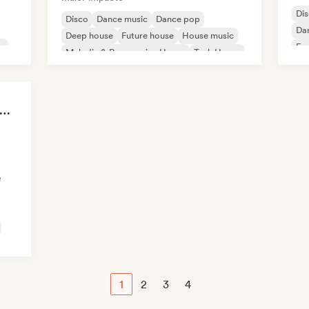
Di
Disco
Dance music
Dance pop
Da
Deep house
Future house
House music
o
Fr
Melodic & Progressive House
Tech House
Ho
úsicas Eletrônicas 2026
e
1
2
3
4