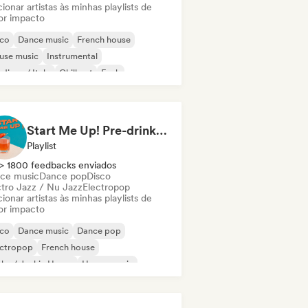
ionar artistas às minhas playlists de
or impacto
sco
Dance music
French house
use music
Instrumental
disco / Italo
Chill out
Funk
Start Me Up! Pre-drinks and Summer Party 🍹
Playlist
> 1800 feedbacks enviados
ce music
Dance pop
Disco
ctro Jazz / Nu Jazz
Electropop
ionar artistas às minhas playlists de
or impacto
sco
Dance music
Dance pop
ectropop
French house
ky / Jackin House
House music
ie Dance