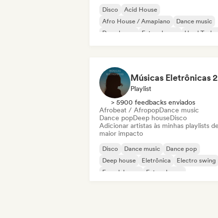
Disco
Acid House
Afro House / Amapiano
Dance music
Deep house
Future house
Hard Techn
House music
M
Playlist
> 5900 feedbacks enviados
Afrobeat / Afropop
Dance music
Dance pop
Deep house
Disco
Adicionar artistas às minhas playlists d
maior impacto
Disco
Dance music
Dance pop
Deep house
Eletrônica
Electro swing
French house
Future house