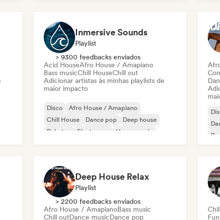
Fun
Inmersive Sounds
Playlist
> 9300 feedbacks enviados
Acid House
Afro House / Amapiano
Afr
Bass music
Chill House
Chill out
Com
e
Adicionar artistas às minhas playlists de
Dan
maior impacto
Adic
mai
Disco
Afro House / Amapiano
Di
Chill House
Dance pop
Deep house
Da
Dubstep
Electropop
House music
De
Fr
Deep House Relax
Playlist
> 2200 feedbacks enviados
Afro House / Amapiano
Bass music
Chil
Chill out
Dance music
Dance pop
Fun