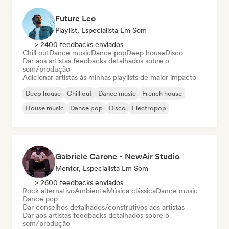
Future Leo
Playlist, Especialista Em Som
> 2400 feedbacks enviados
Chill out
Dance music
Dance pop
Deep house
Disco
Dar aos artistas feedbacks detalhados sobre o
som/produção
Adicionar artistas às minhas playlists de maior impacto
Deep house
Chill out
Dance music
French house
House music
Dance pop
Disco
Electropop
Gabriele Carone - NewAir Studio
Mentor, Especialista Em Som
> 2600 feedbacks enviados
Rock alternativo
Ambiente
Música clássica
Dance music
Dance pop
Dar conselhos detalhados/construtivos aos artistas
Dar aos artistas feedbacks detalhados sobre o
som/produção