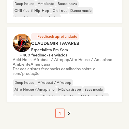
Deep house
Ambiente
Bossa nova
Chill / Lo-fi Hip-Hop
Chill out
Dance music
French house
Jazz fusion
Feedback aprofundado
CLAUDEMIR TAVARES
Especialista Em Som
> 400 feedbacks enviados
Acid House
Afrobeat / Afropop
Afro House / Amapiano
Ambiente
Americana
Dar aos artistas feedbacks detalhados sobre o
som/produção
Deep house
Afrobeat / Afropop
Afro House / Amapiano
Música árabe
Bass music
Funk brasileiro
Chill / Lo-fi Hip-Hop
Música clássica
1
2