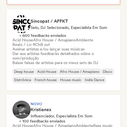
Sincopat / AFFKT
Selo, DJ Selecionado, Especialista Em Som
> 600 feedbacks enviados
Acid House
Afro House / Amapiano
Ambiente
Beats / Lo-fi
Chill out
Assinar artistas e/ou lançar suas músicas
Dar aos artistas feedbacks detalhados sobre o
som/produção
Baixar faixas de artistas para os meus sets de DJ
Deep house
Acid House
Afro House / Amapiano
Disco
Eletrônica
French house
House music
Indie Dance
NOVO
Kristianex
Influenciador, Especialista Em Som
< 100 feedbacks enviados
Acid House
Afro House / Amapiano
Ambiente
Bass music