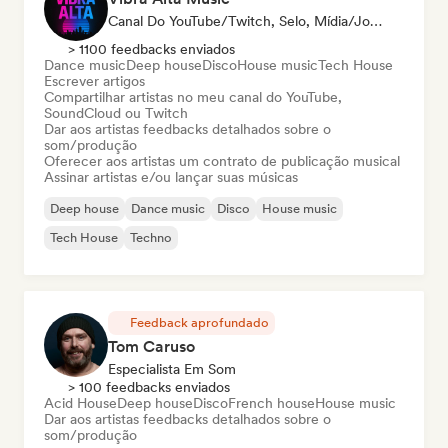
Canal Do YouTube/Twitch, Selo, Mídia/Jornalista, Editora, Especialista Em Som
> 1100 feedbacks enviados
Dance music
Deep house
Disco
House music
Tech House
Escrever artigos
Compartilhar artistas no meu canal do YouTube,
SoundCloud ou Twitch
Dar aos artistas feedbacks detalhados sobre o
som/produção
Oferecer aos artistas um contrato de publicação musical
Assinar artistas e/ou lançar suas músicas
Deep house
Dance music
Disco
House music
Tech House
Techno
Feedback aprofundado
Tom Caruso
Especialista Em Som
> 100 feedbacks enviados
Acid House
Deep house
Disco
French house
House music
Dar aos artistas feedbacks detalhados sobre o
som/produção