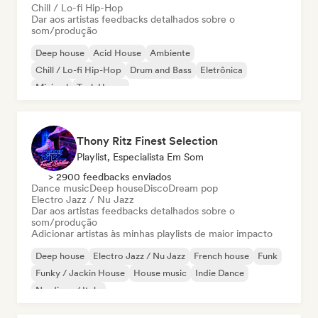
Chill / Lo-fi Hip-Hop
Dar aos artistas feedbacks detalhados sobre o
som/produção
Deep house
Acid House
Ambiente
Chill / Lo-fi Hip-Hop
Drum and Bass
Eletrônica
Minimal
Tech House
Thony Ritz Finest Selection
Playlist, Especialista Em Som
> 2900 feedbacks enviados
Dance music
Deep house
Disco
Dream pop
Electro Jazz / Nu Jazz
Dar aos artistas feedbacks detalhados sobre o
som/produção
Adicionar artistas às minhas playlists de maior impacto
Deep house
Electro Jazz / Nu Jazz
French house
Funk
Funky / Jackin House
House music
Indie Dance
Nu-disco / Italo