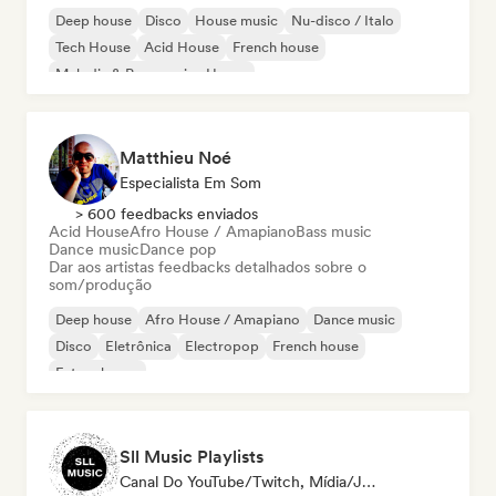
Deep house
Disco
House music
Nu-disco / Italo
Tech House
Acid House
French house
Melodic & Progressive House
Matthieu Noé
Especialista Em Som
> 600 feedbacks enviados
Acid House
Afro House / Amapiano
Bass music
Dance music
Dance pop
Dar aos artistas feedbacks detalhados sobre o
som/produção
Deep house
Afro House / Amapiano
Dance music
Disco
Eletrônica
Electropop
French house
Future house
Sll Music Playlists
Canal Do YouTube/Twitch, Mídia/Jornalista, Playlist, Especialista Em Som