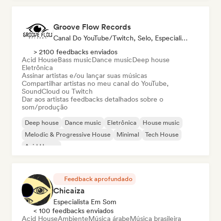
Groove Flow Records
Canal Do YouTube/Twitch, Selo, Especialista Em Som
> 2100 feedbacks enviados
Acid House
Bass music
Dance music
Deep house
Eletrônica
Assinar artistas e/ou lançar suas músicas
Compartilhar artistas no meu canal do YouTube,
SoundCloud ou Twitch
Dar aos artistas feedbacks detalhados sobre o
som/produção
Deep house
Dance music
Eletrônica
House music
Melodic & Progressive House
Minimal
Tech House
Acid House
Feedback aprofundado
Chicaiza
Especialista Em Som
< 100 feedbacks enviados
Acid House
Ambiente
Música árabe
Música brasileira