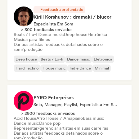
Feedback aprofundado
Kirill Korshunov : dramaki / blueor
Especialista Em Som
> 300 feedbacks enviados
Beats / Lo-fi
Dance music
Deep house
Eletrônica
Música para filmes
Dar aos artistas feedbacks detalhados sobre o
som/produção
Deep house
Beats / Lo-fi
Dance music
Eletrônica
Hard Techno
House music
Indie Dance
Minimal
PYRO Enterprises
Selo, Manager, Playlist, Especialista Em Som
> 2900 feedbacks enviados
Acid House
Afro House / Amapiano
Bass music
Dance music
Dance pop
Representar/gerenciar artistas em suas carreiras
Dar aos artistas feedbacks detalhados sobre o
som/produção