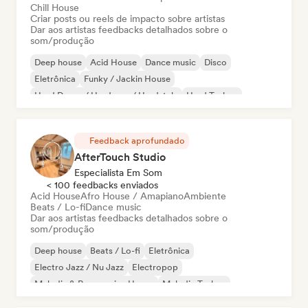
Chill House
Criar posts ou reels de impacto sobre artistas
Dar aos artistas feedbacks detalhados sobre o
som/produção
Deep house
Acid House
Dance music
Disco
Eletrônica
Funky / Jackin House
Hard Dance / Hardcore / Hardstyle
Hard Techno
Feedback aprofundado
AfterTouch Studio
Especialista Em Som
< 100 feedbacks enviados
Acid House
Afro House / Amapiano
Ambiente
Beats / Lo-fi
Dance music
Dar aos artistas feedbacks detalhados sobre o
som/produção
Deep house
Beats / Lo-fi
Eletrônica
Electro Jazz / Nu Jazz
Electropop
Melodic & Progressive House
Melodic Techno
Nu-disco / Italo