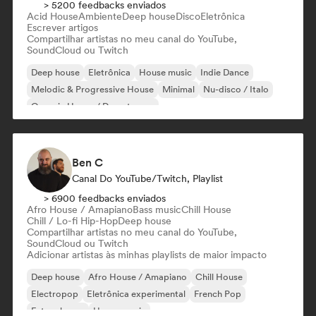
> 5200 feedbacks enviados
Acid House
Ambiente
Deep house
Disco
Eletrônica
Escrever artigos
Compartilhar artistas no meu canal do YouTube,
SoundCloud ou Twitch
Deep house
Eletrônica
House music
Indie Dance
Melodic & Progressive House
Minimal
Nu-disco / Italo
Organic House / Downtempo
Ben C
Canal Do YouTube/Twitch, Playlist
> 6900 feedbacks enviados
Afro House / Amapiano
Bass music
Chill House
Chill / Lo-fi Hip-Hop
Deep house
Compartilhar artistas no meu canal do YouTube,
SoundCloud ou Twitch
Adicionar artistas às minhas playlists de maior impacto
Deep house
Afro House / Amapiano
Chill House
Electropop
Eletrônica experimental
French Pop
Future house
House music