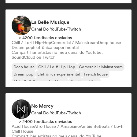
La Belle Musique
Canal Do YouTube/Twitch
> 4200 feedbacks enviados
Chill / Lo-fi Hip-Hop
Comercial / Mainstream
Deep house
Dream pop
Eletrônica experimental
Compartilhar artistas no meu canal do YouTube,
SoundCloud ou Twitch
Deep house
Chill / Lo-fi Hip-Hop
Comercial / Mainstream
Dream pop
Eletrônica experimental
French house
Melodic & Progressive House
Nu-disco / Italo
No Mercy
Canal Do YouTube/Twitch
> 2400 feedbacks enviados
Acid House
Afro House / Amapiano
Ambiente
Beats / Lo-fi
Chill House
Compartilhar artistas no meu canal do YouTube,