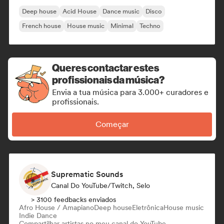
Deep house
Acid House
Dance music
Disco
French house
House music
Minimal
Techno
Queres contactar estes
profissionais da música?
Envia a tua música para 3.000+ curadores e
profissionais.
Começar
Suprematic Sounds
Canal Do YouTube/Twitch, Selo
> 3100 feedbacks enviados
Afro House / Amapiano
Deep house
Eletrônica
House music
Indie Dance
Compartilhar artistas no meu canal do YouTube,