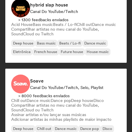
hybrid slap house
Canal Do YouTube/Twitch
> 1300 feedbacks enviados
Acid House
Bass music
Beats / Lo-fi
Chill out
Dance music
Compartilhar artistas no meu canal do YouTube,
SoundCloud ou Twitch
Deep house
Bass music
Beats / Lo-fi
Dance music
Eletrônica
French house
Future house
House music
Soave
Canal Do YouTube/Twitch, Selo, Playlist
> 8000 feedbacks enviados
Chill out
Dance music
Dance pop
Deep house
Disco
Compartilhar artistas no meu canal do YouTube,
SoundCloud ou Twitch
Assinar artistas e/ou lançar suas músicas
Adicionar artistas às minhas playlists de maior impacto
Deep house
Chill out
Dance music
Dance pop
Disco