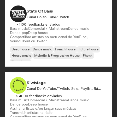
State Of Bass
Canal Do YouTube/Twitch
> 1100 feedbacks enviados
Bass music
Comercial / Mainstream
Dance music
Dance pop
Deep house
Compartilhar artistas no meu canal do YouTube,
SoundCloud ou Twitch
Deep house
Dance music
French house
Future house
House music
Melodic & Progressive House
Phonk
Tech House
Kiwistage
Canal Do YouTube/Twitch, Selo, Playlist, Rádio
> 4000 feedbacks enviados
Bass music
Comercial / Mainstream
Dance music
Dance pop
Deep house
Assinar artistas e/ou lançar suas músicas
Transmitir artistas na rádio
Compartilhar artistas no meu canal do YouTube,