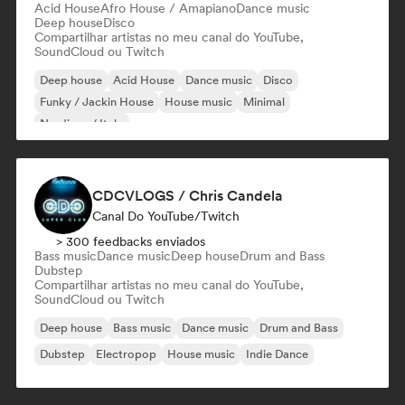
Acid House
Afro House / Amapiano
Dance music
Deep house
Disco
Compartilhar artistas no meu canal do YouTube,
SoundCloud ou Twitch
Deep house
Acid House
Dance music
Disco
Funky / Jackin House
House music
Minimal
Nu-disco / Italo
CDCVLOGS / Chris Candela
Canal Do YouTube/Twitch
> 300 feedbacks enviados
Bass music
Dance music
Deep house
Drum and Bass
Dubstep
Compartilhar artistas no meu canal do YouTube,
SoundCloud ou Twitch
Deep house
Bass music
Dance music
Drum and Bass
Dubstep
Electropop
House music
Indie Dance