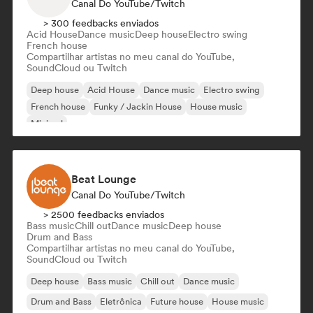
Canal Do YouTube/Twitch
> 300 feedbacks enviados
Acid House
Dance music
Deep house
Electro swing
French house
Compartilhar artistas no meu canal do YouTube,
SoundCloud ou Twitch
Deep house
Acid House
Dance music
Electro swing
French house
Funky / Jackin House
House music
Minimal
Beat Lounge
Canal Do YouTube/Twitch
> 2500 feedbacks enviados
Bass music
Chill out
Dance music
Deep house
Drum and Bass
Compartilhar artistas no meu canal do YouTube,
SoundCloud ou Twitch
Deep house
Bass music
Chill out
Dance music
Drum and Bass
Eletrônica
Future house
House music