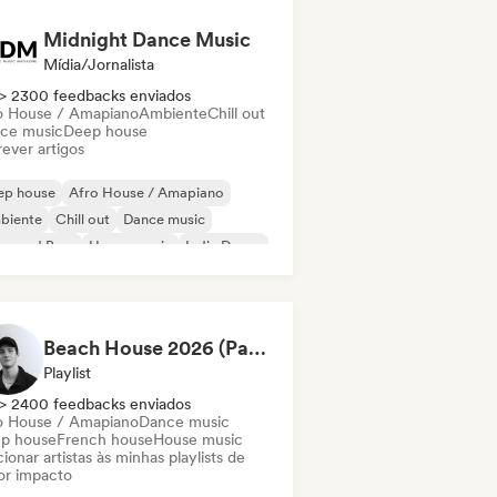
Midnight Dance Music
Mídia/Jornalista
> 2300 feedbacks enviados
o House / Amapiano
Ambiente
Chill out
ce music
Deep house
ever artigos
ep house
Afro House / Amapiano
biente
Chill out
Dance music
um and Bass
House music
Indie Dance
Beach House 2026 (Paccu)
Playlist
> 2400 feedbacks enviados
o House / Amapiano
Dance music
p house
French house
House music
ionar artistas às minhas playlists de
or impacto