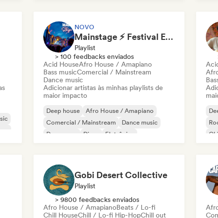
Future house
House music
Mel
NOVO
Mainstage ⚡ Festival EDM, Big Room & House Anthems
Playlist
> 100 feedbacks enviados
Acid House
Afro House / Amapiano
Aci
Bass music
Comercial / Mainstream
Afr
Dance music
Bas
as
Adicionar artistas às minhas playlists de
Adic
maior impacto
mai
Deep house
Afro House / Amapiano
De
sic
Comercial / Mainstream
Dance music
Roc
use
Dance pop
Disco
Eletrônica
Chi
Electro swing
Chi
Gobi Desert Collective
Playlist
> 9800 feedbacks enviados
Afro House / Amapiano
Beats / Lo-fi
Afr
Chill House
Chill / Lo-fi Hip-Hop
Chill out
Com