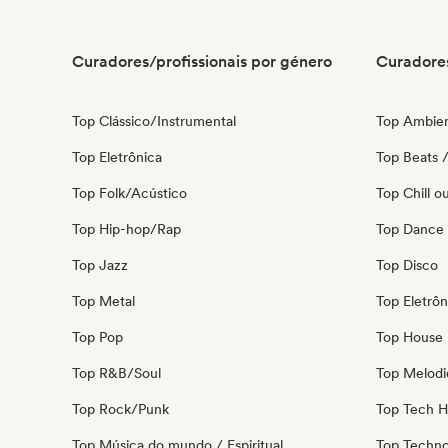
Curadores/profissionais por género
Curadores
Top Clássico/Instrumental
Top Ambie
Top Eletrônica
Top Beats /
Top Folk/Acústico
Top Chill o
Top Hip-hop/Rap
Top Dance
Top Jazz
Top Disco
Top Metal
Top Eletrôn
Top Pop
Top House 
Top R&B/Soul
Top Melodi
Top Rock/Punk
Top Tech 
Top Música do mundo / Espiritual
Top Techn