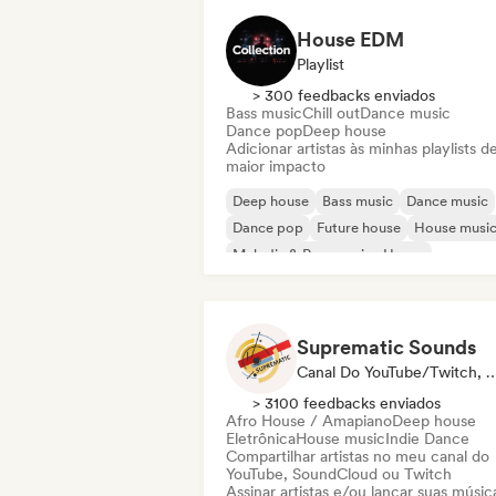
House EDM
Playlist
> 300 feedbacks enviados
Bass music
Chill out
Dance music
Dance pop
Deep house
Adicionar artistas às minhas playlists d
maior impacto
Deep house
Bass music
Dance music
Dance pop
Future house
House musi
Melodic & Progressive House
Melodic Techno
Suprematic Sounds
Canal Do YouTube/Twit
> 3100 feedbacks enviados
Afro House / Amapiano
Deep house
Eletrônica
House music
Indie Dance
Compartilhar artistas no meu canal do
YouTube, SoundCloud ou Twitch
Assinar artistas e/ou lançar suas músic