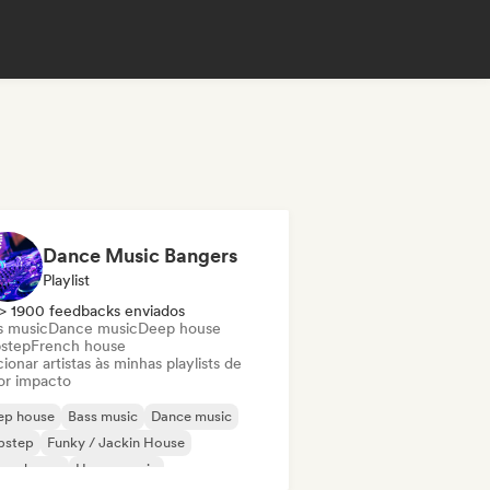
Dance Music Bangers
Playlist
> 1900 feedbacks enviados
s music
Dance music
Deep house
step
French house
ionar artistas às minhas playlists de
or impacto
ep house
Bass music
Dance music
bstep
Funky / Jackin House
ure house
House music