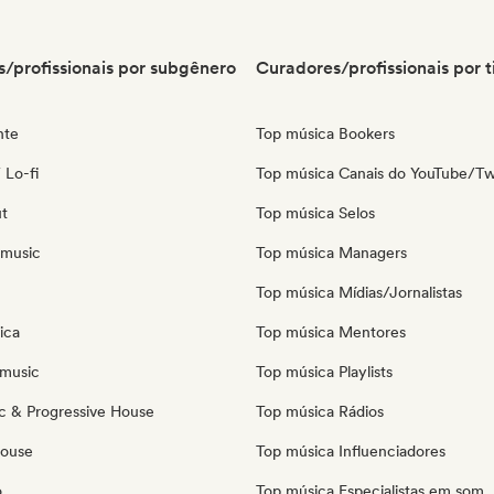
/profissionais por subgênero
Curadores/profissionais por t
nte
Top música Bookers
 Lo-fi
Top música Canais do YouTube/Tw
ut
Top música Selos
 music
Top música Managers
Top música Mídias/Jornalistas
ica
Top música Mentores
music
Top música Playlists
c & Progressive House
Top música Rádios
House
Top música Influenciadores
o
Top música Especialistas em som