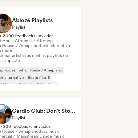
odic & Progressive House
Ablozé Playlists
Playlist
> 3000 feedbacks enviados
d House
Afrobeat / Afropop
o House / Amapiano
Rock alternativo
s music
ionar artistas às minhas playlists de
or impacto
ep house
Afro House / Amapiano
k alternativo
Beats / Lo-fi
ll House
Chill / Lo-fi Hip-Hop
ll out
Dream pop
Cardio Club: Don't Stop! 💦
Playlist
> 800 feedbacks enviados
o House / Amapiano
Bass music
ercial / Mainstream
Dance music