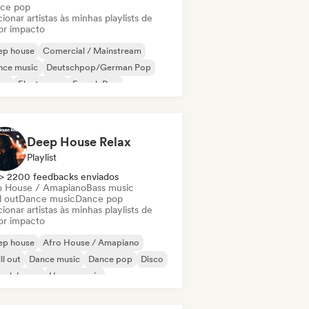
ce pop
ionar artistas às minhas playlists de
or impacto
ep house
Comercial / Mainstream
nce music
Deutschpop/German Pop
sco
Electropop
French Pop
use music
Deep House Relax
Playlist
> 2200 feedbacks enviados
o House / Amapiano
Bass music
l out
Dance music
Dance pop
ionar artistas às minhas playlists de
or impacto
ep house
Afro House / Amapiano
ll out
Dance music
Dance pop
Disco
ench house
House music