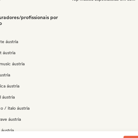
uradores/profissionais por
o
te áustria
t áustria
music áustria
ustria
ica áustria
 áustria
 / italo áustria
ave áustria
áustria