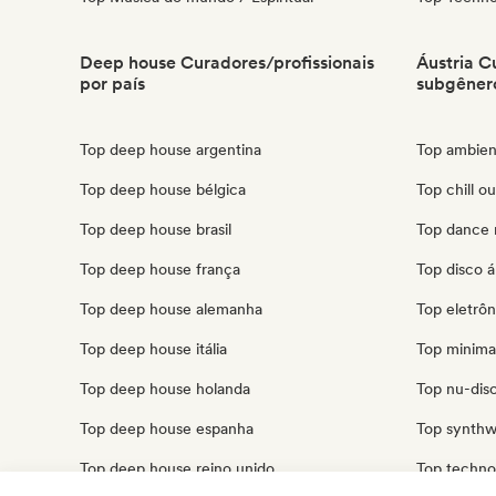
Deep house Curadores/profissionais
Áustria C
por país
subgêner
Top deep house argentina
Top ambien
Top deep house bélgica
Top chill ou
Top deep house brasil
Top dance 
Top deep house frança
Top disco á
Top deep house alemanha
Top eletrôn
Top deep house itália
Top minimal
Top deep house holanda
Top nu-disco
Top deep house espanha
Top synthw
Top deep house reino unido
Top techno 