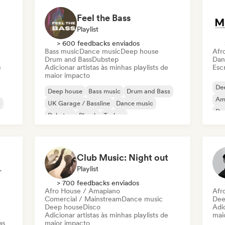
Feel the Bass
Playlist
> 600 feedbacks enviados
Bass music
Dance music
Deep house
Afr
Drum and Bass
Dubstep
Dan
e
Adicionar artistas às minhas playlists de
Escr
maior impacto
De
Deep house
Bass music
Drum and Bass
Am
c
UK Garage / Bassline
Dance music
Dr
Dubstep
Phonk
Techno
Club Music: Night out
ch, Selo
Playlist
> 700 feedbacks enviados
Afro House / Amapiano
Afr
Comercial / Mainstream
Dance music
Dee
Deep house
Disco
Adic
Adicionar artistas às minhas playlists de
mai
as
maior impacto