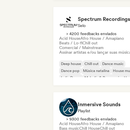
Spectrum Recordings
Selo
> 4200 feedbacks enviados
Acid House
Afro House / Amapiano
Beats / Lo-fi
Chill out
Comercial / Mainstream
Assinar artistas e/ou lançar suas músic
Deep house
Chill out
Dance music
Dance pop
Música natalina
House mu
Indie Dance
Melodic & Progressive Ho
Inmersive Sounds
Playlist
> 9300 feedbacks enviados
Acid House
Afro House / Amapiano
Bass music
Chill House
Chill out