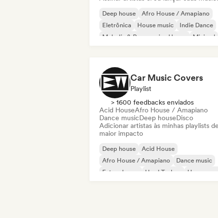
Deep house
Afro House / Amapiano
Eletrônica
House music
Indie Dance
Melodic & Progressive House
Minimal
Organic House / Downtempo
Car Music Covers
Playlist
> 1600 feedbacks enviados
Acid House
Afro House / Amapiano
Dance music
Deep house
Disco
Adicionar artistas às minhas playlists d
maior impacto
Deep house
Acid House
Afro House / Amapiano
Dance music
Future house
Hard Techno
House mus
Phonk