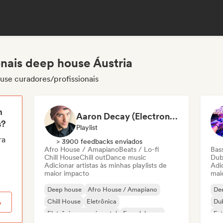
onais deep house Áustria
use curadores/profissionais
m
Aaron Decay (Electronic Dream & Chill Electronic Dream playlists)
s?
Playlist
ra
> 3900 feedbacks enviados
Afro House / Amapiano
Beats / Lo-fi
Bas
Chill House
Chill out
Dance music
Dub
Adicionar artistas às minhas playlists de
Adic
maior impacto
mai
Deep house
Afro House / Amapiano
De
Chill House
Eletrônica
Du
o
Eletrônica experimental
French house
Fut