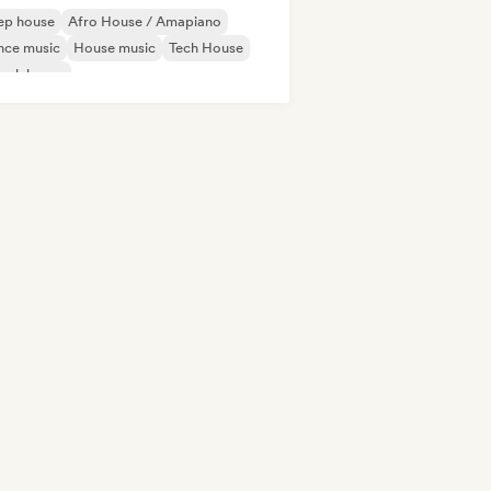
ep house
Afro House / Amapiano
nce music
House music
Tech House
ench house
odic & Progressive House
Minimal