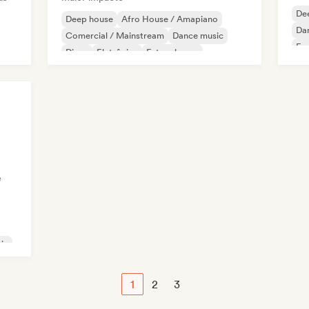
De
Deep house
Afro House / Amapiano
Da
Comercial / Mainstream
Dance music
Fr
Disco
Eletrônica
Future house
Mel
House music
e
ic
1
2
3