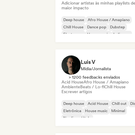
Adicionar artistas às minhas playlists d
maior impacto
Deep house
Afro House / Amapiano
Chill House
Dance pop
Dubstep
Electropop
House music
Indie pop
Luis V
Mídia/Jornalista
> 1200 feedbacks enviados
Acid House
Afro House / Amapiano
Ambiente
Beats / Lo-fi
Chill House
Escrever artigos
Deep house
Acid House
Chill out
Di
Eletrônica
House music
Minimal
Nu-disco / Italo