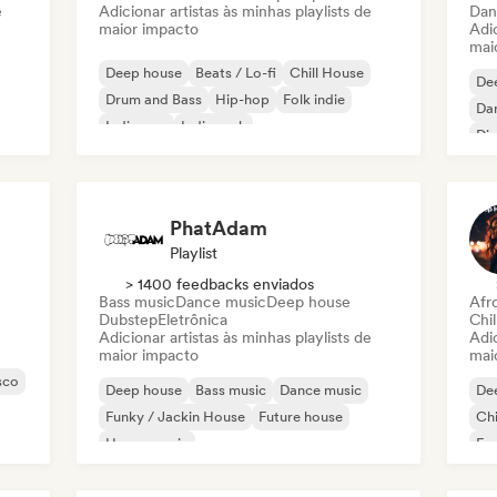
e
Adicionar artistas às minhas playlists de
Dan
maior impacto
Adic
mai
Deep house
Beats / Lo-fi
Chill House
De
Drum and Bass
Hip-hop
Folk indie
Da
Indie pop
Indie rock
Di
Ho
PhatAdam
Playlist
> 1400 feedbacks enviados
Bass music
Dance music
Deep house
Afr
Dubstep
Eletrônica
Chil
Adicionar artistas às minhas playlists de
Adic
maior impacto
mai
sco
Deep house
Bass music
Dance music
De
Funky / Jackin House
Future house
Chi
House music
Fr
Melodic & Progressive House
Tech House