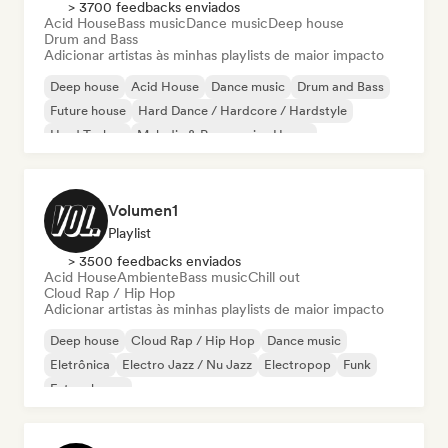
> 3700 feedbacks enviados
Acid House
Bass music
Dance music
Deep house
Drum and Bass
Adicionar artistas às minhas playlists de maior impacto
Deep house
Acid House
Dance music
Drum and Bass
Future house
Hard Dance / Hardcore / Hardstyle
Hard Techno
Melodic & Progressive House
Volumen1
Playlist
> 3500 feedbacks enviados
Acid House
Ambiente
Bass music
Chill out
Cloud Rap / Hip Hop
Adicionar artistas às minhas playlists de maior impacto
Deep house
Cloud Rap / Hip Hop
Dance music
Eletrônica
Electro Jazz / Nu Jazz
Electropop
Funk
Future house