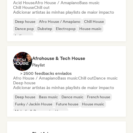
Acid House
Afro House / Amapiano
Bass music
Chill House
Chill out
Adicionar artistas às minhas playlists de maior impacto
Deep house
Afro House / Amapiano
Chill House
Dance pop
Dubstep
Electropop
House music
Indie pop
Afrohouse & Tech House
Playlist
> 2500 feedbacks enviados
Afro House / Amapiano
Bass music
Chill out
Dance music
Deep house
Adicionar artistas às minhas playlists de maior impacto
Deep house
Bass music
Dance music
French house
Funky / Jackin House
Future house
House music
Melodic & Progressive House