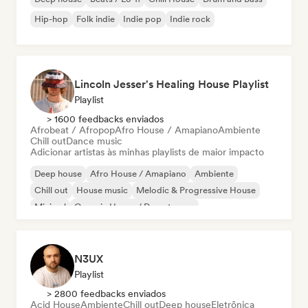
Hip-hop
Folk indie
Indie pop
Indie rock
Lincoln Jesser's Healing House Playlist
Playlist
> 1600 feedbacks enviados
Afrobeat / Afropop
Afro House / Amapiano
Ambiente
Chill out
Dance music
Adicionar artistas às minhas playlists de maior impacto
Deep house
Afro House / Amapiano
Ambiente
Chill out
House music
Melodic & Progressive House
Minimal
Organic House / Downtempo
N3UX
Playlist
> 2800 feedbacks enviados
Acid House
Ambiente
Chill out
Deep house
Eletrônica