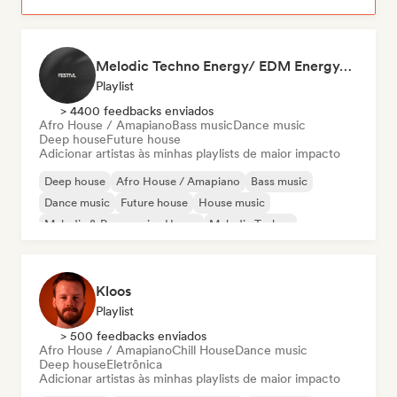
Melodic Techno Energy/ EDM Energy/Techno Masters
Playlist
> 4400 feedbacks enviados
Afro House / Amapiano
Bass music
Dance music
Deep house
Future house
Adicionar artistas às minhas playlists de maior impacto
Deep house
Afro House / Amapiano
Bass music
Dance music
Future house
House music
Melodic & Progressive House
Melodic Techno
Kloos
Playlist
> 500 feedbacks enviados
Afro House / Amapiano
Chill House
Dance music
Deep house
Eletrônica
Adicionar artistas às minhas playlists de maior impacto