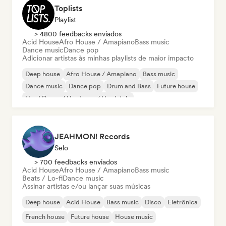
Toplists
Playlist
> 4800 feedbacks enviados
Acid House
Afro House / Amapiano
Bass music
Dance music
Dance pop
Adicionar artistas às minhas playlists de maior impacto
Deep house
Afro House / Amapiano
Bass music
Dance music
Dance pop
Drum and Bass
Future house
Hard Dance / Hardcore / Hardstyle
JEAHMON! Records
Selo
> 700 feedbacks enviados
Acid House
Afro House / Amapiano
Bass music
Beats / Lo-fi
Dance music
Assinar artistas e/ou lançar suas músicas
Deep house
Acid House
Bass music
Disco
Eletrônica
French house
Future house
House music