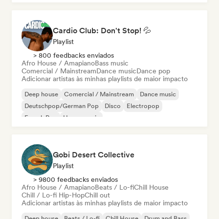
Cardio Club: Don't Stop! 💦
Playlist
> 800 feedbacks enviados
Afro House / Amapiano
Bass music
Comercial / Mainstream
Dance music
Dance pop
Adicionar artistas às minhas playlists de maior impacto
Deep house
Comercial / Mainstream
Dance music
Deutschpop/German Pop
Disco
Electropop
French Pop
House music
Gobi Desert Collective
Playlist
> 9800 feedbacks enviados
Afro House / Amapiano
Beats / Lo-fi
Chill House
Chill / Lo-fi Hip-Hop
Chill out
Adicionar artistas às minhas playlists de maior impacto
Deep house
Beats / Lo-fi
Chill House
Drum and Bass