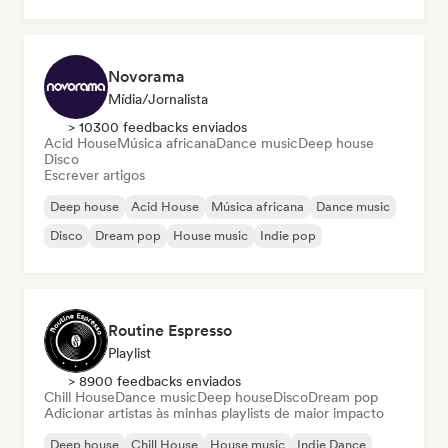
Novorama
Mídia/Jornalista
> 10300 feedbacks enviados
Acid House
Música africana
Dance music
Deep house
Disco
Escrever artigos
Deep house
Acid House
Música africana
Dance music
Disco
Dream pop
House music
Indie pop
Routine Espresso
Playlist
> 8900 feedbacks enviados
Chill House
Dance music
Deep house
Disco
Dream pop
Adicionar artistas às minhas playlists de maior impacto
Deep house
Chill House
House music
Indie Dance