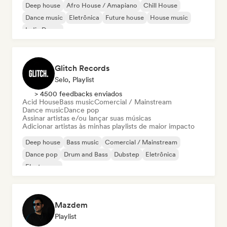
Deep house
Afro House / Amapiano
Chill House
Dance music
Eletrônica
Future house
House music
Indie Dance
Glitch Records
Selo, Playlist
> 4500 feedbacks enviados
Acid House
Bass music
Comercial / Mainstream
Dance music
Dance pop
Assinar artistas e/ou lançar suas músicas
Adicionar artistas às minhas playlists de maior impacto
Deep house
Bass music
Comercial / Mainstream
Dance pop
Drum and Bass
Dubstep
Eletrônica
Electropop
Mazdem
Playlist