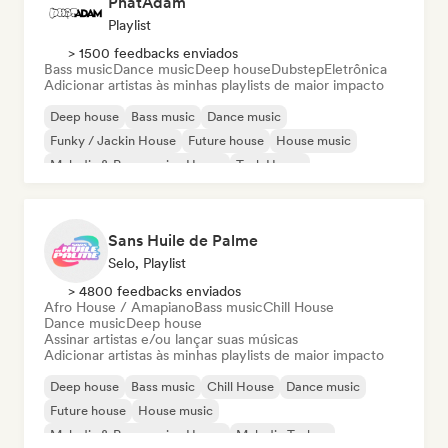
PhatAdam
Playlist
> 1500 feedbacks enviados
Bass music
Dance music
Deep house
Dubstep
Eletrônica
Adicionar artistas às minhas playlists de maior impacto
Deep house
Bass music
Dance music
Funky / Jackin House
Future house
House music
Melodic & Progressive House
Tech House
Sans Huile de Palme
Selo, Playlist
> 4800 feedbacks enviados
Afro House / Amapiano
Bass music
Chill House
Dance music
Deep house
Assinar artistas e/ou lançar suas músicas
Adicionar artistas às minhas playlists de maior impacto
Deep house
Bass music
Chill House
Dance music
Future house
House music
Melodic & Progressive House
Melodic Techno