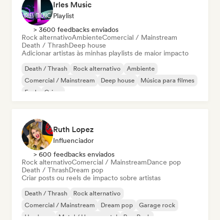
Irles Music
Playlist
> 3600 feedbacks enviados
Rock alternativo
Ambiente
Comercial / Mainstream
Death / Thrash
Deep house
Adicionar artistas às minhas playlists de maior impacto
Death / Thrash
Rock alternativo
Ambiente
Comercial / Mainstream
Deep house
Música para filmes
Funk
Grime
Ruth Lopez
Influenciador
> 600 feedbacks enviados
Rock alternativo
Comercial / Mainstream
Dance pop
Death / Thrash
Dream pop
Criar posts ou reels de impacto sobre artistas
Death / Thrash
Rock alternativo
Comercial / Mainstream
Dream pop
Garage rock
Hardcore
Metal / Heavy metal
Pop Punk