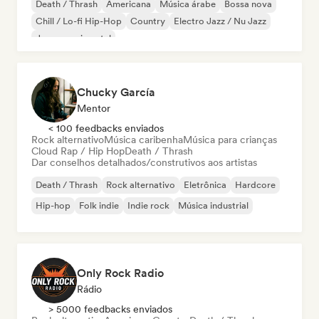
Death / Thrash
Americana
Música árabe
Bossa nova
Chill / Lo-fi Hip-Hop
Country
Electro Jazz / Nu Jazz
Jazz experimental
Chucky García
Mentor
< 100 feedbacks enviados
Rock alternativo
Música caribenha
Música para crianças
Cloud Rap / Hip Hop
Death / Thrash
Dar conselhos detalhados/construtivos aos artistas
Death / Thrash
Rock alternativo
Eletrônica
Hardcore
Hip-hop
Folk indie
Indie rock
Música industrial
Only Rock Radio
Rádio
> 5000 feedbacks enviados