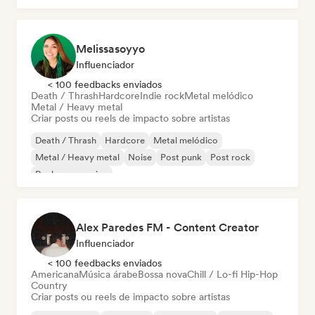
Melissasoyyo
Influenciador
< 100 feedbacks enviados
Death / Thrash
Hardcore
Indie rock
Metal melódico
Metal / Heavy metal
Criar posts ou reels de impacto sobre artistas
Death / Thrash
Hardcore
Metal melódico
Metal / Heavy metal
Noise
Post punk
Post rock
Rock progressivo
Alex Paredes FM - Content Creator
Influenciador
< 100 feedbacks enviados
Americana
Música árabe
Bossa nova
Chill / Lo-fi Hip-Hop
Country
Criar posts ou reels de impacto sobre artistas