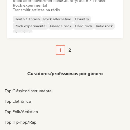
Rock alternativo
Americana
Country
Death / Thrash
Rock experimental
Transmitir artistas na rádio
Death / Thrash
Rock alternativo
Country
Rock experimental
Garage rock
Hard rock
Indie rock
Pop Punk
1
2
Curadores/profissionais por género
Top Clássico/Instrumental
Top Eletrônica
Top Folk/Acústico
Top Hip-hop/Rap