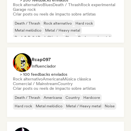
> 200 feedbacks enviados
Rock alternativo
Blues
Death / Thrash
Rock experimental
Garage rock
Criar posts ou reels de impacto sobre artistas
Death / Thrash
Rock alternativo
Hard rock
Metal melódico
Metal / Heavy metal
Rock & Roll / Rock Clássico
Blues
Rock experimental
Rcap097
Influenciador
> 100 feedbacks enviados
Rock alternativo
Americana
Música clássica
Comercial / Mainstream
Country
Criar posts ou reels de impacto sobre artistas
Death / Thrash
Americana
Country
Hardcore
Hard rock
Metal melódico
Metal / Heavy metal
Noise