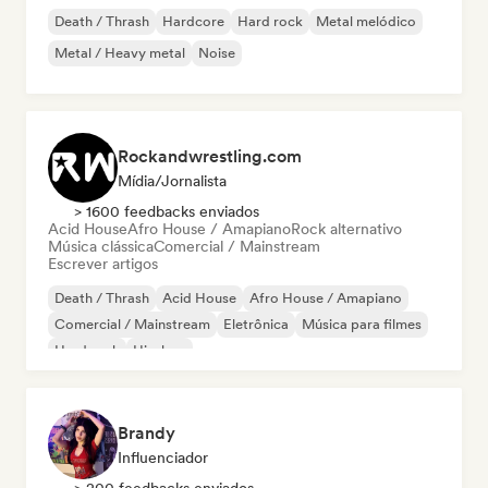
Death / Thrash
Hardcore
Hard rock
Metal melódico
Metal / Heavy metal
Noise
Rockandwrestling.com
Mídia/Jornalista
> 1600 feedbacks enviados
Acid House
Afro House / Amapiano
Rock alternativo
Música clássica
Comercial / Mainstream
Escrever artigos
Death / Thrash
Acid House
Afro House / Amapiano
Comercial / Mainstream
Eletrônica
Música para filmes
Hard rock
Hip-hop
Brandy
Influenciador