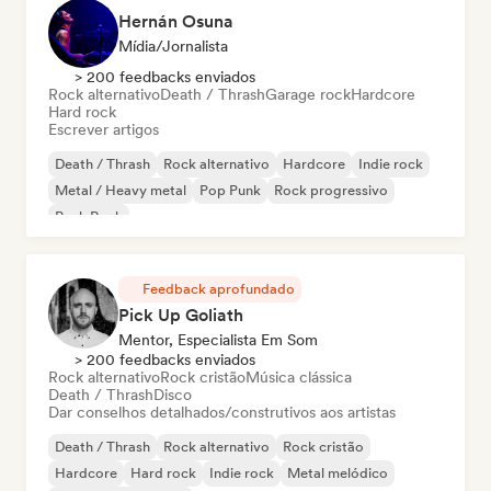
Hernán Osuna
Mídia/Jornalista
> 200 feedbacks enviados
Rock alternativo
Death / Thrash
Garage rock
Hardcore
Hard rock
Escrever artigos
Death / Thrash
Rock alternativo
Hardcore
Indie rock
Metal / Heavy metal
Pop Punk
Rock progressivo
Punk Rock
Feedback aprofundado
Pick Up Goliath
Mentor, Especialista Em Som
> 200 feedbacks enviados
Rock alternativo
Rock cristão
Música clássica
Death / Thrash
Disco
Dar conselhos detalhados/construtivos aos artistas
Death / Thrash
Rock alternativo
Rock cristão
Hardcore
Hard rock
Indie rock
Metal melódico