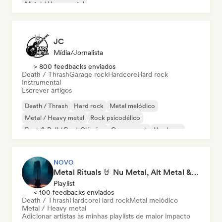
Metal / Heavy metal
JC
Mídia/Jornalista
> 800 feedbacks enviados
Death / Thrash
Garage rock
Hardcore
Hard rock
Instrumental
Escrever artigos
Death / Thrash
Hard rock
Metal melódico
Metal / Heavy metal
Rock psicodélico
Rock & Roll / Rock Clássico
Garage rock
Hardcore
NOVO
Metal Rituals 🤘 Nu Metal, Alt Metal & Progressive Metal
Playlist
< 100 feedbacks enviados
Death / Thrash
Hardcore
Hard rock
Metal melódico
Metal / Heavy metal
Adicionar artistas às minhas playlists de maior impacto