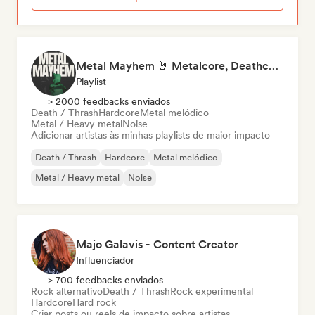
Metal Mayhem 🤘 Metalcore, Deathcore & Progressive Metal
Playlist
> 2000 feedbacks enviados
Death / Thrash
Hardcore
Metal melódico
Metal / Heavy metal
Noise
Adicionar artistas às minhas playlists de maior impacto
Death / Thrash
Hardcore
Metal melódico
Metal / Heavy metal
Noise
Majo Galavis - Content Creator
Influenciador
> 700 feedbacks enviados
Rock alternativo
Death / Thrash
Rock experimental
Hardcore
Hard rock
Criar posts ou reels de impacto sobre artistas