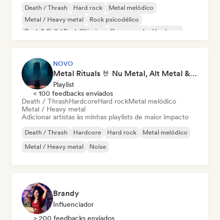
Death / Thrash
Hard rock
Metal melódico
Metal / Heavy metal
Rock psicodélico
Rock & Roll / Rock Clássico
Garage rock
Hardcore
NOVO
Metal Rituals 🤘 Nu Metal, Alt Metal & Progressive Metal
Playlist
< 100 feedbacks enviados
Death / Thrash
Hardcore
Hard rock
Metal melódico
Metal / Heavy metal
Adicionar artistas às minhas playlists de maior impacto
Death / Thrash
Hardcore
Hard rock
Metal melódico
Metal / Heavy metal
Noise
Brandy
Influenciador
> 200 feedbacks enviados