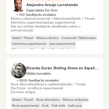
Alejandro Araújo Larrahondo
Especialista Em Som
< 100 feedbacks enviados
Música clássica
Comercial / Mainstream
Death / Thrash
Eletrônica experimental
Jazz experimental
Dar aos artistas feedbacks detalhados sobre o
som/produção
Death / Thrash
Música clássica
Comercial / Mainstream
Eletrônica experimental
Jazz experimental
Música para filmes
French Pop
Hardcore
Ricardo Durán (Rolling Stone en Español-Editor-in-chief)
Mídia/Jornalista
> 3200 feedbacks enviados
Rock alternativo
Música caribenha
Death / Thrash
Electronic rock
Rock experimental
Escrever artigos
Death / Thrash
Rock alternativo
Música caribenha
Rock experimental
Funk
Folk indie
Indie pop