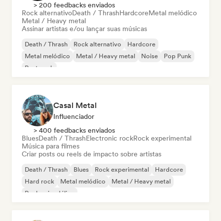
> 200 feedbacks enviados
Rock alternativo
Death / Thrash
Hardcore
Metal melódico
Metal / Heavy metal
Assinar artistas e/ou lançar suas músicas
Death / Thrash
Rock alternativo
Hardcore
Metal melódico
Metal / Heavy metal
Noise
Pop Punk
Post punk
Casal Metal
Influenciador
> 400 feedbacks enviados
Blues
Death / Thrash
Electronic rock
Rock experimental
Música para filmes
Criar posts ou reels de impacto sobre artistas
Death / Thrash
Blues
Rock experimental
Hardcore
Hard rock
Metal melódico
Metal / Heavy metal
Rock psicodélico