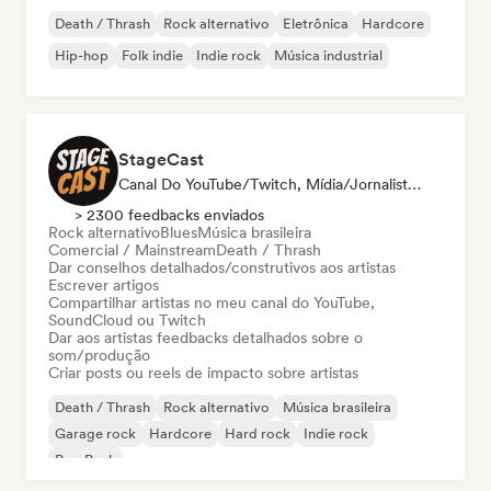
Death / Thrash
Rock alternativo
Eletrônica
Hardcore
Hip-hop
Folk indie
Indie rock
Música industrial
StageCast
Canal Do YouTube/Twitch, Mídia/Jornalista, Mentor, Influenciador, Especialista Em Som
> 2300 feedbacks enviados
Rock alternativo
Blues
Música brasileira
Comercial / Mainstream
Death / Thrash
Dar conselhos detalhados/construtivos aos artistas
Escrever artigos
Compartilhar artistas no meu canal do YouTube,
SoundCloud ou Twitch
Dar aos artistas feedbacks detalhados sobre o
som/produção
Criar posts ou reels de impacto sobre artistas
Death / Thrash
Rock alternativo
Música brasileira
Garage rock
Hardcore
Hard rock
Indie rock
Pop Punk