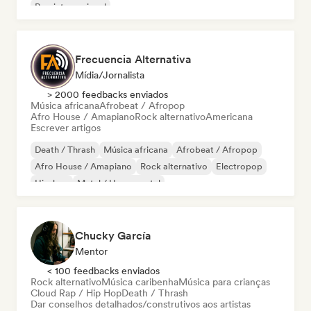
Pop internacional
Frecuencia Alternativa
Mídia/Jornalista
> 2000 feedbacks enviados
Música africana
Afrobeat / Afropop
Afro House / Amapiano
Rock alternativo
Americana
Escrever artigos
Death / Thrash
Música africana
Afrobeat / Afropop
Afro House / Amapiano
Rock alternativo
Electropop
Hip-hop
Metal / Heavy metal
Chucky García
Mentor
< 100 feedbacks enviados
Rock alternativo
Música caribenha
Música para crianças
Cloud Rap / Hip Hop
Death / Thrash
Dar conselhos detalhados/construtivos aos artistas