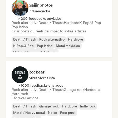
Gaijinphotos
Influenciador
> 200 feedbacks enviados
Rock alternativo
Death / Thrash
Hardcore
K-Pop/J-Pop
Pop latino
Criar posts ou reels de impacto sobre artistas
Death / Thrash
Rock alternativo
Hardcore
K-Pop/J-Pop
Pop latino
Metal melódico
Metal / Heavy metal
Noise
Rockear
Mídia/Jornalista
> 1000 feedbacks enviados
Rock alternativo
Death / Thrash
Garage rock
Hardcore
Hard rock
Escrever artigos
Death / Thrash
Garage rock
Hardcore
Indie rock
Metal / Heavy metal
Noise
Post punk