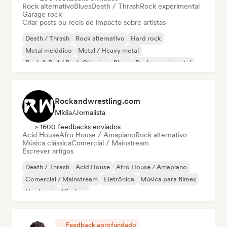
Rock alternativo
Blues
Death / Thrash
Rock experimental
Garage rock
Criar posts ou reels de impacto sobre artistas
Death / Thrash
Rock alternativo
Hard rock
Metal melódico
Metal / Heavy metal
Rock & Roll / Rock Clássico
Blues
Rock experimental
Rockandwrestling.com
Mídia/Jornalista
> 1600 feedbacks enviados
Acid House
Afro House / Amapiano
Rock alternativo
Música clássica
Comercial / Mainstream
Escrever artigos
Death / Thrash
Acid House
Afro House / Amapiano
Comercial / Mainstream
Eletrônica
Música para filmes
Hard rock
Hip-hop
Feedback aprofundado