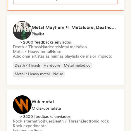
Metal Mayhem 🤘 Metalcore, Deathcore & Progressive Metal
Playlist
> 2000 feedbacks enviados
Death / Thrash
Hardcore
Metal melódico
Metal / Heavy metal
Noise
Adicionar artistas às minhas playlists de maior impacto
Death / Thrash
Hardcore
Metal melódico
Metal / Heavy metal
Noise
Wikimetal
Mídia/Jornalista
> 3500 feedbacks enviados
Rock alternativo
Blues
Death / Thrash
Electronic rock
Rock experimental
Escrever artigos