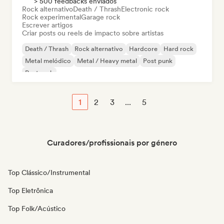
> 500 feedbacks enviados
Rock alternativo
Death / Thrash
Electronic rock
Rock experimental
Garage rock
Escrever artigos
Criar posts ou reels de impacto sobre artistas
Death / Thrash
Rock alternativo
Hardcore
Hard rock
Metal melódico
Metal / Heavy metal
Post punk
Post rock
1
2
3
...
5
Curadores/profissionais por género
Top Clássico/Instrumental
Top Eletrônica
Top Folk/Acústico