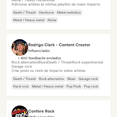
Metal / Heavy metal
Noise
Adicionar artistas às minhas playlists de maior impacto
Death / Thrash
Hardcore
Metal melódico
Metal / Heavy metal
Noise
Rodrigo Clark - Content Creator
Influenciador
> 400 feedbacks enviados
Rock alternativo
Blues
Death / Thrash
Rock experimental
Garage rock
Criar posts ou reels de impacto sobre artistas
Death / Thrash
Rock alternativo
Blues
Garage rock
Hard rock
Metal / Heavy metal
Pop Punk
Pop rock
Confere Rock