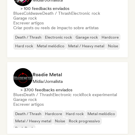
Mídia/Jornalista
> 100 feedbacks enviados
Blues
Coldwave
Death / Thrash
Electronic rock
Garage rock
Escrever artigos
Criar posts ou reels de impacto sobre artistas
Death / Thrash
Electronic rock
Garage rock
Hardcore
Hard rock
Metal melódico
Metal / Heavy metal
Noise
Roadie Metal
Mídia/Jornalista
> 3700 feedbacks enviados
Blues
Death / Thrash
Electronic rock
Rock experimental
Garage rock
Escrever artigos
Death / Thrash
Hardcore
Hard rock
Metal melódico
Metal / Heavy metal
Noise
Rock progressivo
Punk Rock