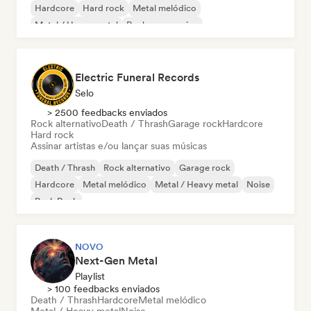
Hardcore
Hard rock
Metal melódico
Metal / Heavy metal
Rock progressivo
Electric Funeral Records
Selo
> 2500 feedbacks enviados
Rock alternativo
Death / Thrash
Garage rock
Hardcore
Hard rock
Assinar artistas e/ou lançar suas músicas
Death / Thrash
Rock alternativo
Garage rock
Hardcore
Metal melódico
Metal / Heavy metal
Noise
Punk Rock
NOVO
Next-Gen Metal
Playlist
> 100 feedbacks enviados
Death / Thrash
Hardcore
Metal melódico