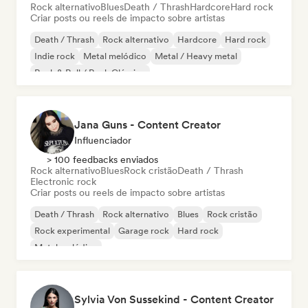
Rock alternativo
Blues
Death / Thrash
Hardcore
Hard rock
Criar posts ou reels de impacto sobre artistas
Death / Thrash
Rock alternativo
Hardcore
Hard rock
Indie rock
Metal melódico
Metal / Heavy metal
Rock & Roll / Rock Clássico
Jana Guns - Content Creator
Influenciador
> 100 feedbacks enviados
Rock alternativo
Blues
Rock cristão
Death / Thrash
Electronic rock
Criar posts ou reels de impacto sobre artistas
Death / Thrash
Rock alternativo
Blues
Rock cristão
Rock experimental
Garage rock
Hard rock
Metal melódico
Sylvia Von Sussekind - Content Creator