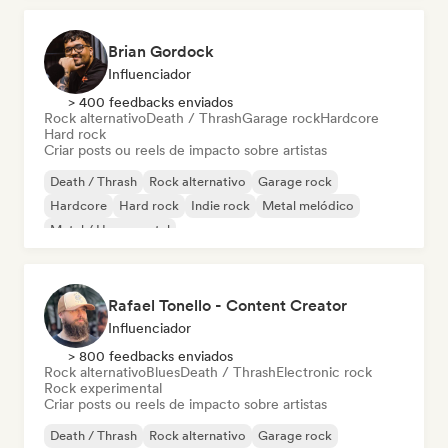
Brian Gordock
Influenciador
> 400 feedbacks enviados
Rock alternativo
Death / Thrash
Garage rock
Hardcore
Hard rock
Criar posts ou reels de impacto sobre artistas
Death / Thrash
Rock alternativo
Garage rock
Hardcore
Hard rock
Indie rock
Metal melódico
Metal / Heavy metal
Rafael Tonello - Content Creator
Influenciador
> 800 feedbacks enviados
Rock alternativo
Blues
Death / Thrash
Electronic rock
Rock experimental
Criar posts ou reels de impacto sobre artistas
Death / Thrash
Rock alternativo
Garage rock