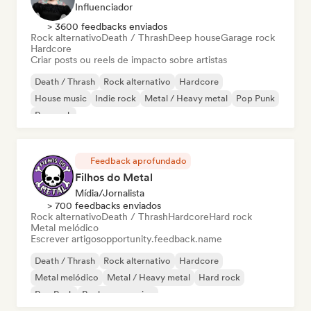
Influenciador
> 3600 feedbacks enviados
Rock alternativo
Death / Thrash
Deep house
Garage rock
Hardcore
Criar posts ou reels de impacto sobre artistas
Death / Thrash
Rock alternativo
Hardcore
House music
Indie rock
Metal / Heavy metal
Pop Punk
Pop rock
Feedback aprofundado
Filhos do Metal
Mídia/Jornalista
> 700 feedbacks enviados
Rock alternativo
Death / Thrash
Hardcore
Hard rock
Metal melódico
Escrever artigos
opportunity.feedback.name
Death / Thrash
Rock alternativo
Hardcore
Metal melódico
Metal / Heavy metal
Hard rock
Pop Punk
Rock progressivo