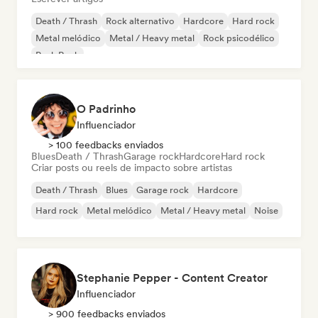
Death / Thrash
Rock alternativo
Hardcore
Hard rock
Metal melódico
Metal / Heavy metal
Rock psicodélico
Punk Rock
O Padrinho
Influenciador
> 100 feedbacks enviados
Blues
Death / Thrash
Garage rock
Hardcore
Hard rock
Criar posts ou reels de impacto sobre artistas
Death / Thrash
Blues
Garage rock
Hardcore
Hard rock
Metal melódico
Metal / Heavy metal
Noise
Stephanie Pepper - Content Creator
Influenciador
> 900 feedbacks enviados