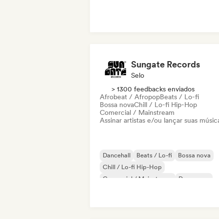
Sungate Records
Selo
> 1300 feedbacks enviados
Afrobeat / Afropop
Beats / Lo-fi
Bossa nova
Chill / Lo-fi Hip-Hop
Comercial / Mainstream
Assinar artistas e/ou lançar suas músic
Dancehall
Beats / Lo-fi
Bossa nova
Chill / Lo-fi Hip-Hop
Comercial / Mainstream
Dance pop
Hip-hop
Pop soul