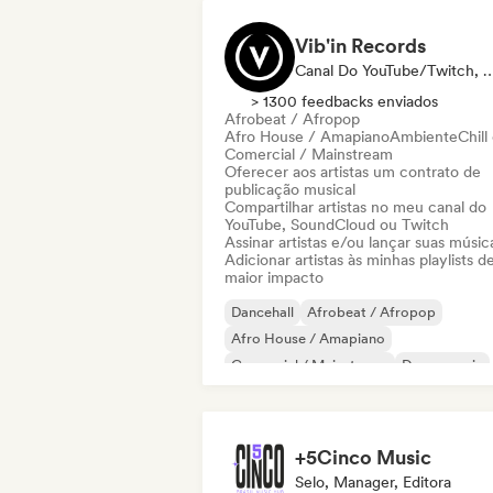
Vib'in Records
Canal Do YouTube/Twitch, Selo, Playl
> 1300 feedbacks enviados
Afrobeat / Afropop
Afro House / Amapiano
Ambiente
Chill
Comercial / Mainstream
Oferecer aos artistas um contrato de
publicação musical
Compartilhar artistas no meu canal do
YouTube, SoundCloud ou Twitch
Assinar artistas e/ou lançar suas músic
Adicionar artistas às minhas playlists d
maior impacto
Dancehall
Afrobeat / Afropop
Afro House / Amapiano
Comercial / Mainstream
Dance music
Dance pop
Deep house
French house
+5Cinco Music
Selo, Manager, Editora