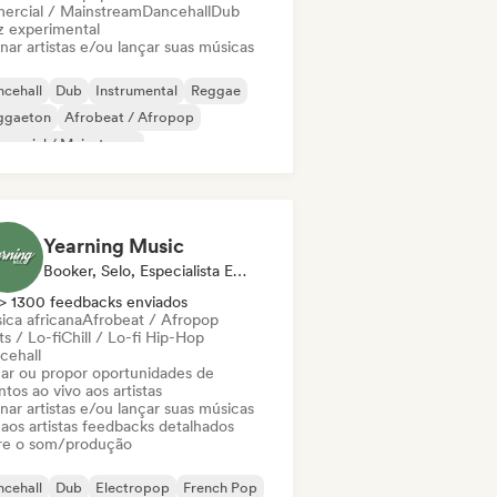
ercial / Mainstream
Dancehall
Dub
z experimental
nar artistas e/ou lançar suas músicas
cehall
Dub
Instrumental
Reggae
ggaeton
Afrobeat / Afropop
mercial / Mainstream
z experimental
Yearning Music
Booker, Selo, Especialista Em Som
> 1300 feedbacks enviados
ica africana
Afrobeat / Afropop
s / Lo-fi
Chill / Lo-fi Hip-Hop
cehall
ar ou propor oportunidades de
tos ao vivo aos artistas
nar artistas e/ou lançar suas músicas
 aos artistas feedbacks detalhados
re o som/produção
cehall
Dub
Electropop
French Pop