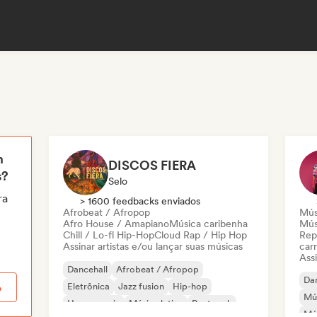
m
DISCOS FIERA
s?
Selo
ra
> 1600 feedbacks enviados
Afrobeat / Afropop
Mús
Afro House / Amapiano
Música caribenha
Músi
Chill / Lo-fi Hip-Hop
Cloud Rap / Hip Hop
Rep
Assinar artistas e/ou lançar suas músicas
carr
Assi
Dancehall
Afrobeat / Afropop
Dan
Eletrônica
Jazz fusion
Hip-hop
o
Mús
House music
Música latina
Post rock
Mús