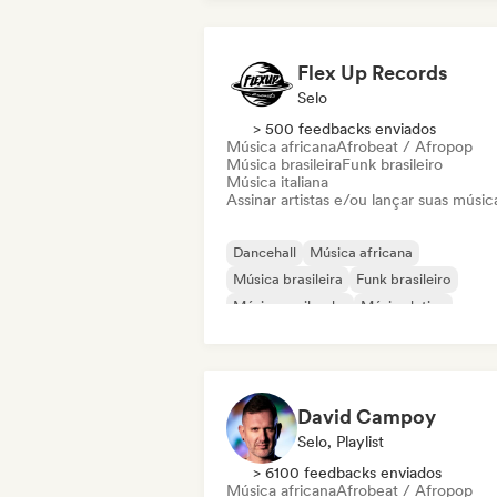
Flex Up Records
Selo
> 500 feedbacks enviados
Música africana
Afrobeat / Afropop
Música brasileira
Funk brasileiro
Música italiana
Assinar artistas e/ou lançar suas músic
Dancehall
Música africana
Música brasileira
Funk brasileiro
Música caribenha
Música latina
Reggaeton
Afrobeat / Afropop
David Campoy
Selo, Playlist
> 6100 feedbacks enviados
Música africana
Afrobeat / Afropop