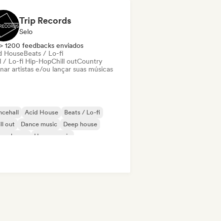
Trip Records
Selo
> 1200 feedbacks enviados
d House
Beats / Lo-fi
l / Lo-fi Hip-Hop
Chill out
Country
nar artistas e/ou lançar suas músicas
cehall
Acid House
Beats / Lo-fi
ll out
Dance music
Deep house
ure house
House music