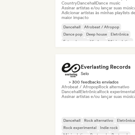
Country
Dancehall
Dance music
Assinar artistas e/ou lançar suas músic
Adicionar artistas às minhas playlists d
maior impacto
Dancehall
Afrobeat / Afropop
Dance pop
Deep house
Eletrônica
Future house
Hip-hop
Música latina
Everlasting Records
Selo
> 300 feedbacks enviados
Afrobeat / Afropop
Rock alternativo
Dancehall
Eletrônica
Rock experimental
Assinar artistas e/ou lançar suas músic
Dancehall
Rock alternativo
Eletrônica
Rock experimental
Indie rock
Música latina
Post punk
Post rock