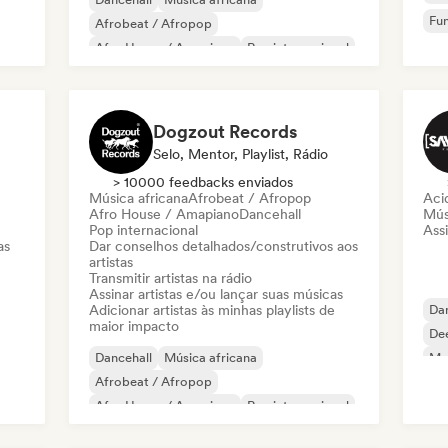
Fu
Afrobeat / Afropop
Afro House / Amapiano
Rap internacional
Rap francês
Pop urbano
Funk
Dogzout Records
Selo, Mentor, Playlist, Rádio
> 10000 feedbacks enviados
Música africana
Afrobeat / Afropop
Aci
Afro House / Amapiano
Dancehall
Músi
Pop internacional
Assi
as
Dar conselhos detalhados/construtivos aos
artistas
Transmitir artistas na rádio
Assinar artistas e/ou lançar suas músicas
Adicionar artistas às minhas playlists de
Dan
maior impacto
De
Dancehall
Música africana
Mel
Afrobeat / Afropop
Afro House / Amapiano
Rap internacional
Nouvelle scene
R&B
Reggaeton