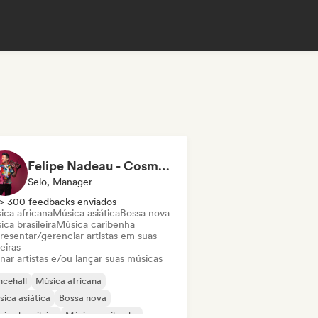
Felipe Nadeau - Cosmovision Records & Ritmos del Sur
Selo, Manager
> 300 feedbacks enviados
ica africana
Música asiática
Bossa nova
ca brasileira
Música caribenha
resentar/gerenciar artistas em suas
eiras
nar artistas e/ou lançar suas músicas
cehall
Música africana
ica asiática
Bossa nova
ica brasileira
Música caribenha