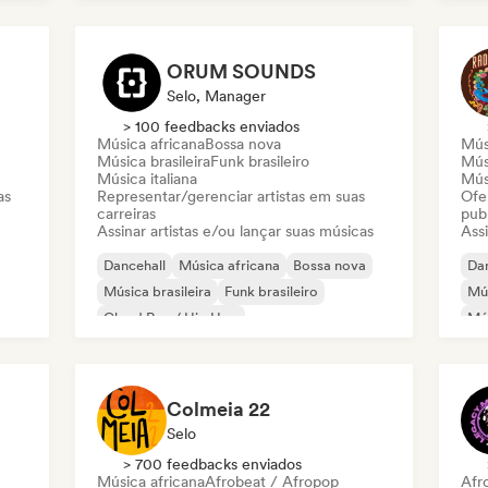
Ind
ORUM SOUNDS
Selo, Manager
> 100 feedbacks enviados
Música africana
Bossa nova
Mús
Música brasileira
Funk brasileiro
Músi
Música italiana
Músi
as
Representar/gerenciar artistas em suas
Ofe
carreiras
pub
Assinar artistas e/ou lançar suas músicas
Assi
Dancehall
Música africana
Bossa nova
Dan
Música brasileira
Funk brasileiro
Mús
Cloud Rap / Hip Hop
Mús
Electro Jazz / Nu Jazz
Jazz fusion
Or
Mús
Colmeia 22
Selo
> 700 feedbacks enviados
Música africana
Afrobeat / Afropop
Afr