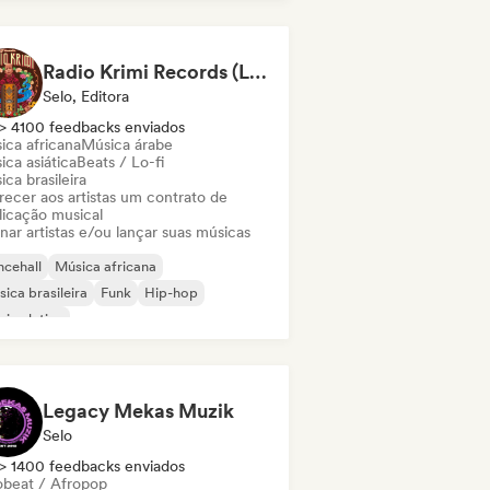
ie Dance
Folk indie
Radio Krimi Records (Le Label)
Selo, Editora
> 4100 feedbacks enviados
ica africana
Música árabe
ca asiática
Beats / Lo-fi
ca brasileira
recer aos artistas um contrato de
licação musical
nar artistas e/ou lançar suas músicas
cehall
Música africana
ica brasileira
Funk
Hip-hop
ica latina
ganic House / Downtempo
ica oriental
Legacy Mekas Muzik
Selo
> 1400 feedbacks enviados
obeat / Afropop