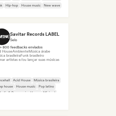
nk
Hip-hop
House music
New wave
Savitar Records LABEL
Selo
> 800 feedbacks enviados
d House
Ambiente
Música árabe
ca brasileira
Funk brasileiro
nar artistas e/ou lançar suas músicas
cehall
Acid House
Música brasileira
ep house
House music
Pop latino
odic & Progressive House
Minimal