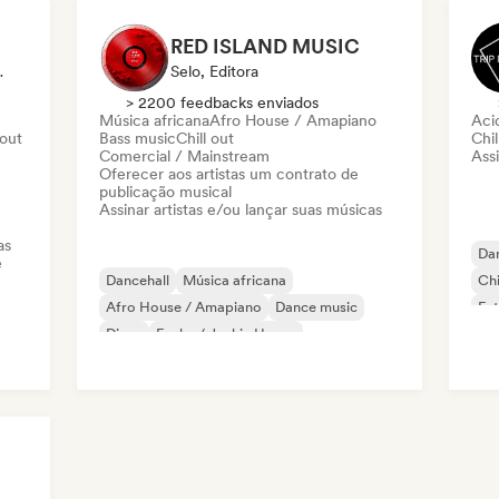
RED ISLAND MUSIC
ist, Editora
Selo, Editora
> 2200 feedbacks enviados
Música africana
Afro House / Amapiano
Aci
 out
Bass music
Chill out
Chil
Comercial / Mainstream
Assi
Oferecer aos artistas um contrato de
publicação musical
Assinar artistas e/ou lançar suas músicas
as
Dan
e
Dancehall
Música africana
Chi
Afro House / Amapiano
Dance music
Fut
Disco
Funky / Jackin House
House music
Melodic & Progressive House