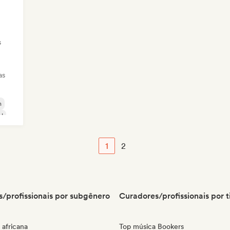
s
as
m
l
1
2
/profissionais por subgênero
Curadores/profissionais por t
 africana
Top música Bookers