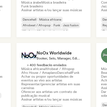
Música árabe
Música brasileira
Com
as
Funk brasileiro
Jaz
e
Assinar artistas e/ou lançar suas músicas
Assi
Dancehall
Música africana
Dan
Afrobeat / Afropop
Funk
Jazz fusion
Re
Hip-hop
Hip-hop instrumental
Co
Rap internacional
Jaz
NoOx Worldwide
Booker, Selo, Manager, Editora
> 400 feedbacks enviados
Música africana
Afrobeat / Afropop
Mús
Afro House / Amapiano
Dancehall
Funk
Beat
as
Achar ou propor oportunidades de
Dan
eventos ao vivo aos artistas
Ach
Representar/gerenciar artistas em suas
even
carreiras
Assi
Oferecer aos artistas um contrato de
Dar
publicação musical
sob
Assinar artistas e/ou lançar suas músicas
Dan
Dancehall
Música africana