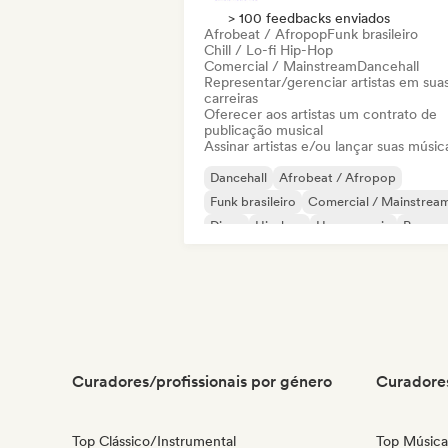
> 100 feedbacks enviados
Afrobeat / Afropop
Funk brasileiro
Chill / Lo-fi Hip-Hop
Comercial / Mainstream
Dancehall
Representar/gerenciar artistas em sua
carreiras
Oferecer aos artistas um contrato de
publicação musical
Assinar artistas e/ou lançar suas músic
Dancehall
Afrobeat / Afropop
Funk brasileiro
Comercial / Mainstrea
Disco
Hip-hop
House music
Pop sou
Curadores/profissionais por género
Curadores
Top Clássico/Instrumental
Top Música