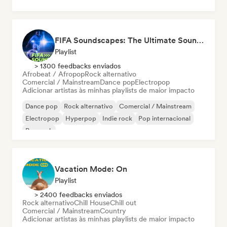
FIFA Soundscapes: The Ultimate Soundtrack ⚽️ Festival Indie, Electropop & Dance Anthems
Playlist
> 1300 feedbacks enviados
Afrobeat / Afropop
Rock alternativo
Comercial / Mainstream
Dance pop
Electropop
Adicionar artistas às minhas playlists de maior impacto
Dance pop
Rock alternativo
Comercial / Mainstream
Electropop
Hyperpop
Indie rock
Pop internacional
Pop rock
Vacation Mode: On
Playlist
> 2400 feedbacks enviados
Rock alternativo
Chill House
Chill out
Comercial / Mainstream
Country
Adicionar artistas às minhas playlists de maior impacto