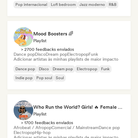
Pop internacional
Lofi bedroom
Jazz moderno
R&B
Mood Boosters 🌈
Playlist
> 2700 feedbacks enviados
Dance pop
Disco
Dream pop
Electropop
Funk
Adicionar artistas às minhas playlists de maior impacto
Dance pop
Disco
Dream pop
Electropop
Funk
Indie pop
Pop soul
Soul
Who Run the World? Girls! 🔥 Female Empowerment Pop & Girl-Power Anthems
Playlist
> 1700 feedbacks enviados
Afrobeat / Afropop
Comercial / Mainstream
Dance pop
Electropop
Hip-hop
Adicionar artistas às minhas playlists de maior impacto