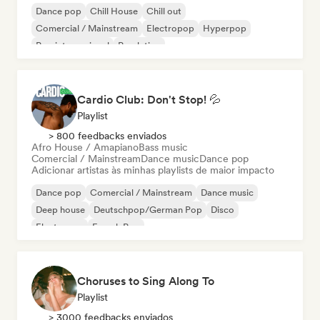
Dance pop
Chill House
Chill out
Comercial / Mainstream
Electropop
Hyperpop
Pop internacional
Pop latino
Cardio Club: Don't Stop! 💦
Playlist
> 800 feedbacks enviados
Afro House / Amapiano
Bass music
Comercial / Mainstream
Dance music
Dance pop
Adicionar artistas às minhas playlists de maior impacto
Dance pop
Comercial / Mainstream
Dance music
Deep house
Deutschpop/German Pop
Disco
Electropop
French Pop
Choruses to Sing Along To
Playlist
> 3000 feedbacks enviados