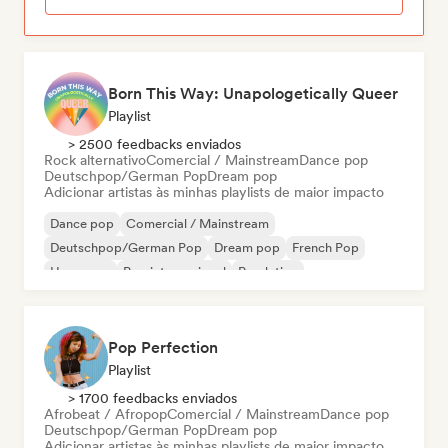
Born This Way: Unapologetically Queer
Playlist
> 2500 feedbacks enviados
Rock alternativo
Comercial / Mainstream
Dance pop
Deutschpop/German Pop
Dream pop
Adicionar artistas às minhas playlists de maior impacto
Dance pop
Comercial / Mainstream
Deutschpop/German Pop
Dream pop
French Pop
Hyperpop
Pop internacional
Pop latino
Pop Perfection
Playlist
> 1700 feedbacks enviados
Afrobeat / Afropop
Comercial / Mainstream
Dance pop
Deutschpop/German Pop
Dream pop
Adicionar artistas às minhas playlists de maior impacto