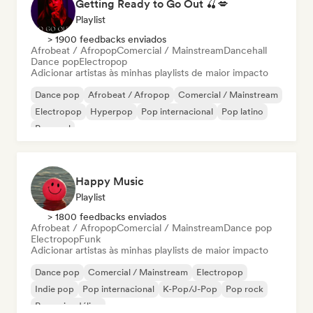
Getting Ready to Go Out 🍒💋
Playlist
> 1900 feedbacks enviados
Afrobeat / Afropop
Comercial / Mainstream
Dancehall
Dance pop
Electropop
Adicionar artistas às minhas playlists de maior impacto
Dance pop
Afrobeat / Afropop
Comercial / Mainstream
Electropop
Hyperpop
Pop internacional
Pop latino
Pop soul
Happy Music
Playlist
> 1800 feedbacks enviados
Afrobeat / Afropop
Comercial / Mainstream
Dance pop
Electropop
Funk
Adicionar artistas às minhas playlists de maior impacto
Dance pop
Comercial / Mainstream
Electropop
Indie pop
Pop internacional
K-Pop/J-Pop
Pop rock
Pop psicodélico