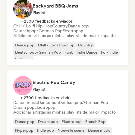
Backyard BBQ Jams
Playlist
> 2500 feedbacks enviados
Chill / Lo-fi Hip-Hop
Country
Dance pop
Deutschpop/German Pop
Electropop
Adicionar artistas às minhas playlists de maior impacto
Dance pop
Chill / Lo-fi Hip-Hop
Country
Deutschpop/German Pop
Funk
Indie Dance
Folk indie
Indie pop
Electric Pop Candy
Playlist
> 2700 feedbacks enviados
Dance music
Dance pop
Deutschpop/German Pop
Dream pop
Electropop
Adicionar artistas às minhas playlists de maior impacto
Dance pop
Dream pop
Electropop
French Pop
Hyperpop
Indie pop
Nouvelle scene
Dance music