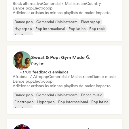
Rock alternativo
Comercial / Mainstream
Country
Dance pop
Electropop
Adicionar artistas às minhas playlists de maior impacto
Dance pop
Comercial / Mainstream
Electropop
Hyperpop
Pop internacional
Pop latino
Pop rock
Synthpop
Sweat & Pop: Gym Mode 💦
Playlist
> 1700 feedbacks enviados
Afrobeat / Afropop
Comercial / Mainstream
Dance music
Dance pop
Electropop
Adicionar artistas às minhas playlists de maior impacto
Dance pop
Comercial / Mainstream
Dance music
Electropop
Hyperpop
Pop internacional
Pop latino
Synthpop