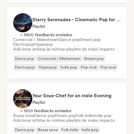
Starry Serenades - Cinematic Pop for the Night Sky (by Indiemusicflix)
Playlist
> 3400 feedbacks enviados
Comercial / Mainstream
Dance pop
Dream pop
Electropop
Hyperpop
Adicionar artistas às minhas playlists de maior impacto
Dance pop
Comercial / Mainstream
Dream pop
Electropop
Hyperpop
Indie pop
Pop rock
Pop soul
Your Sous-Chef for an Indie Evening
Playlist
> 1300 feedbacks enviados
Bossa nova
Dance pop
Dream pop
Folk indie
Indie pop
Adicionar artistas às minhas playlists de maior impacto
Dance pop
Bossa nova
Folk indie
Indie pop