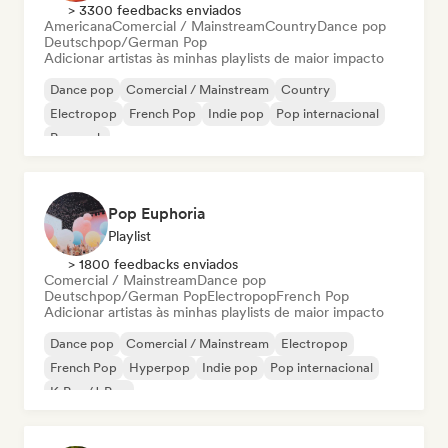
> 3300 feedbacks enviados
Americana
Comercial / Mainstream
Country
Dance pop
Deutschpop/German Pop
Adicionar artistas às minhas playlists de maior impacto
Dance pop
Comercial / Mainstream
Country
Electropop
French Pop
Indie pop
Pop internacional
Pop rock
Pop Euphoria
Playlist
> 1800 feedbacks enviados
Comercial / Mainstream
Dance pop
Deutschpop/German Pop
Electropop
French Pop
Adicionar artistas às minhas playlists de maior impacto
Dance pop
Comercial / Mainstream
Electropop
French Pop
Hyperpop
Indie pop
Pop internacional
K-Pop/J-Pop