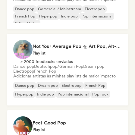
Dance pop
Comercial / Mainstream
Electropop
French Pop
Hyperpop
Indie pop
Pop internacional
K-Pop/J-Pop
Not Your Average Pop 🛸 Art Pop, Alt-Pop & Indie Pop
Playlist
> 2000 feedbacks enviados
Dance pop
Deutschpop/German Pop
Dream pop
Electropop
French Pop
Adicionar artistas às minhas playlists de maior impacto
Dance pop
Dream pop
Electropop
French Pop
Hyperpop
Indie pop
Pop internacional
Pop rock
Feel-Good Pop
Playlist