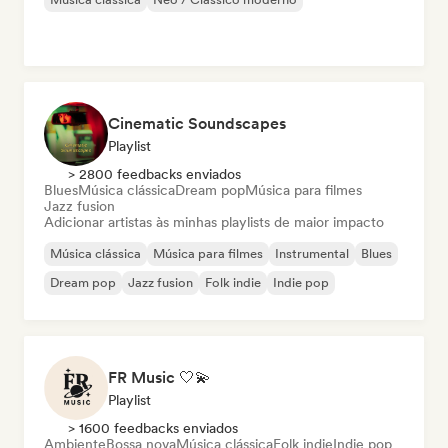
Cinematic Soundscapes
Playlist
> 2800 feedbacks enviados
Blues
Música clássica
Dream pop
Música para filmes
Jazz fusion
Adicionar artistas às minhas playlists de maior impacto
Música clássica
Música para filmes
Instrumental
Blues
Dream pop
Jazz fusion
Folk indie
Indie pop
FR Music 🤍💫
Playlist
> 1600 feedbacks enviados
Ambiente
Bossa nova
Música clássica
Folk indie
Indie pop