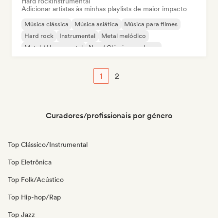
Hard rock
Instrumental
Adicionar artistas às minhas playlists de maior impacto
Música clássica
Música asiática
Música para filmes
Hard rock
Instrumental
Metal melódico
Metal / Heavy metal
Neo / Clássico moderno
1
2
Curadores/profissionais por género
Top Clássico/Instrumental
Top Eletrônica
Top Folk/Acústico
Top Hip-hop/Rap
Top Jazz