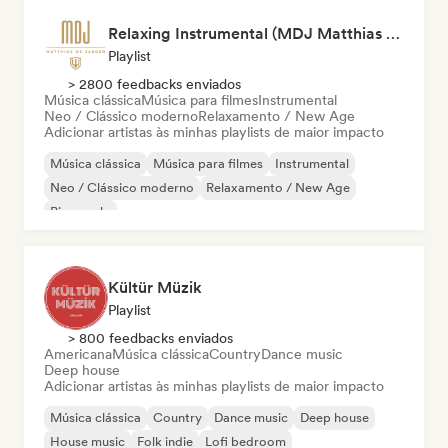
Relaxing Instrumental (MDJ Matthias De Jaeger)
Playlist
> 2800 feedbacks enviados
Música clássica
Música para filmes
Instrumental
Neo / Clássico moderno
Relaxamento / New Age
Adicionar artistas às minhas playlists de maior impacto
Música clássica
Música para filmes
Instrumental
Neo / Clássico moderno
Relaxamento / New Age
Piano solo
Kültür Müzik
Playlist
> 800 feedbacks enviados
Americana
Música clássica
Country
Dance music
Deep house
Adicionar artistas às minhas playlists de maior impacto
Música clássica
Country
Dance music
Deep house
House music
Folk indie
Lofi bedroom