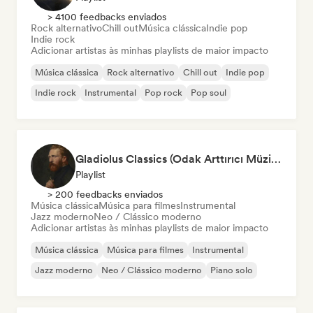
> 4100 feedbacks enviados
Rock alternativo
Chill out
Música clássica
Indie pop
Indie rock
Adicionar artistas às minhas playlists de maior impacto
Música clássica
Rock alternativo
Chill out
Indie pop
Indie rock
Instrumental
Pop rock
Pop soul
Gladiolus Classics (Odak Arttırıcı Müzikler)
Playlist
> 200 feedbacks enviados
Música clássica
Música para filmes
Instrumental
Jazz moderno
Neo / Clássico moderno
Adicionar artistas às minhas playlists de maior impacto
Música clássica
Música para filmes
Instrumental
Jazz moderno
Neo / Clássico moderno
Piano solo