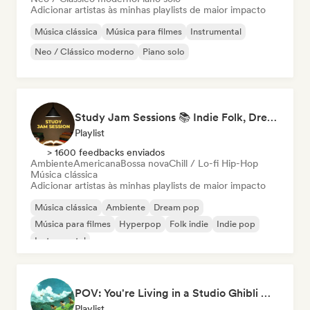
Adicionar artistas às minhas playlists de maior impacto
Música clássica
Música para filmes
Instrumental
Neo / Clássico moderno
Piano solo
Study Jam Sessions 📚 Indie Folk, Dream Pop & Singer-Songwriter
Playlist
> 1600 feedbacks enviados
Ambiente
Americana
Bossa nova
Chill / Lo-fi Hip-Hop
Música clássica
Adicionar artistas às minhas playlists de maior impacto
Música clássica
Ambiente
Dream pop
Música para filmes
Hyperpop
Folk indie
Indie pop
Instrumental
POV: You're Living in a Studio Ghibli Movie 🌱 Neo-Classical Piano & Dream Pop
Playlist