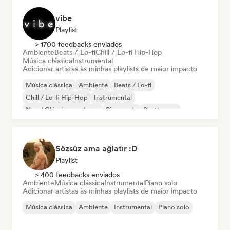
vibe
Playlist
> 1700 feedbacks enviados
Ambiente
Beats / Lo-fi
Chill / Lo-fi Hip-Hop
Música clássica
Instrumental
Adicionar artistas às minhas playlists de maior impacto
Música clássica
Ambiente
Beats / Lo-fi
Chill / Lo-fi Hip-Hop
Instrumental
Neo / Clássico moderno
Piano solo
Synthwave
Sözsüz ama ağlatır :D
Playlist
> 400 feedbacks enviados
Ambiente
Música clássica
Instrumental
Piano solo
Adicionar artistas às minhas playlists de maior impacto
Música clássica
Ambiente
Instrumental
Piano solo