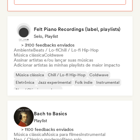
Felt Piano Recordings (label, playlists)
Selo, Playlist
> 3100 feedbacks enviados
Ambiente
Beats / Lo-fi
Chill / Lo-fi Hip-Hop
Música clássica
Coldwave
Assinar artistas e/ou lançar suas músicas
Adicionar artistas às minhas playlists de maior impacto
Música clássica
Chill / Lo-fi Hip-Hop
Coldwave
Eletrônica
Jazz experimental
Folk indie
Instrumental
Neo / Clássico moderno
Bach to Basics
Playlist
> 1100 feedbacks enviados
Música clássica
Música para filmes
Instrumental
Neo / Clássico moderno
Piano solo