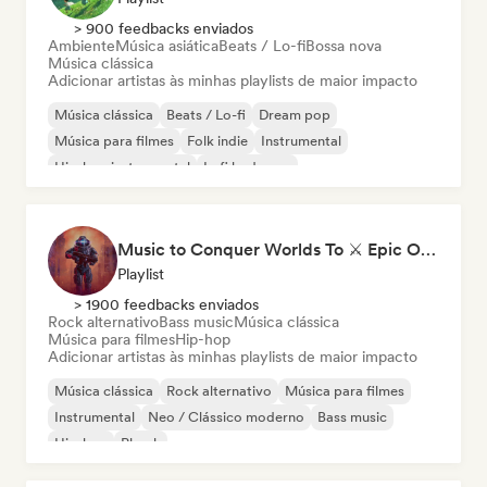
> 900 feedbacks enviados
Ambiente
Música asiática
Beats / Lo-fi
Bossa nova
Música clássica
Adicionar artistas às minhas playlists de maior impacto
Música clássica
Beats / Lo-fi
Dream pop
Música para filmes
Folk indie
Instrumental
Hip-hop instrumental
Lofi bedroom
Music to Conquer Worlds To ⚔️ Epic Orchestral, Cinematic & Trailer Music
Playlist
> 1900 feedbacks enviados
Rock alternativo
Bass music
Música clássica
Música para filmes
Hip-hop
Adicionar artistas às minhas playlists de maior impacto
Música clássica
Rock alternativo
Música para filmes
Instrumental
Neo / Clássico moderno
Bass music
Hip-hop
Phonk