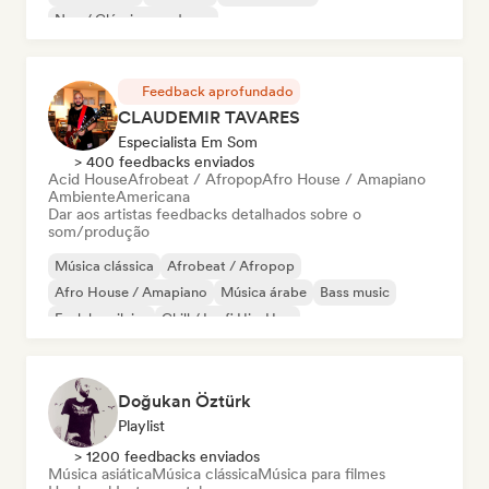
Neo / Clássico moderno
Feedback aprofundado
CLAUDEMIR TAVARES
Especialista Em Som
> 400 feedbacks enviados
Acid House
Afrobeat / Afropop
Afro House / Amapiano
Ambiente
Americana
Dar aos artistas feedbacks detalhados sobre o
som/produção
Música clássica
Afrobeat / Afropop
Afro House / Amapiano
Música árabe
Bass music
Funk brasileiro
Chill / Lo-fi Hip-Hop
Cloud Rap / Hip Hop
Doğukan Öztürk
Playlist
> 1200 feedbacks enviados
Música asiática
Música clássica
Música para filmes