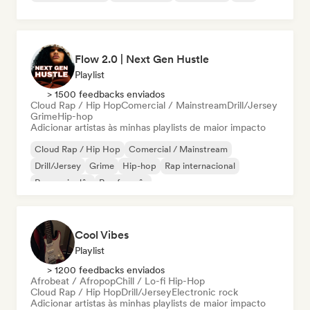
Flow 2.0 | Next Gen Hustle
Playlist
> 1500 feedbacks enviados
Cloud Rap / Hip Hop
Comercial / Mainstream
Drill/Jersey
Grime
Hip-hop
Adicionar artistas às minhas playlists de maior impacto
Cloud Rap / Hip Hop
Comercial / Mainstream
Drill/Jersey
Grime
Hip-hop
Rap internacional
Rap em inglês
Rap francês
Cool Vibes
Playlist
> 1200 feedbacks enviados
Afrobeat / Afropop
Chill / Lo-fi Hip-Hop
Cloud Rap / Hip Hop
Drill/Jersey
Electronic rock
Adicionar artistas às minhas playlists de maior impacto