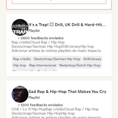
It's a Trap! 💥 Drill, UK Drill & Hard-Hitting Trap
Playlist
> 2600 feedbacks enviados
Rap cristão
Cloud Rap / Hip Hop
Deutschrap/German Hip-Hop
Drill/Jersey
Hip-hop
Adicionar artistas às minhas playlists de maior impacto
Rap cristão
Deutschrap/German Hip-Hop
Drill/Jersey
Hip-hop
Rap internacional
Nederhop/Dutch Hip-Hop
Rap em inglês
Rap francês
Sad Rap & Hip-Hop That Makes You Cry
Playlist
> 1200 feedbacks enviados
Chill / Lo-fi Hip-Hop
Rap cristão
Cloud Rap / Hip Hop
Deutschrap/German Hip-Hop
Hip-hop
Adicionar artistas às minhas playlists de maior impacto