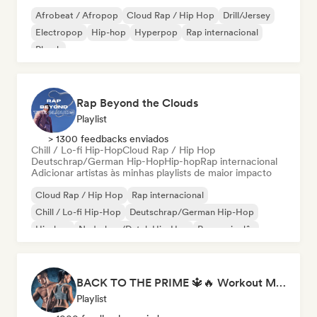
Afrobeat / Afropop
Cloud Rap / Hip Hop
Drill/Jersey
Electropop
Hip-hop
Hyperpop
Rap internacional
Phonk
Rap Beyond the Clouds
Playlist
> 1300 feedbacks enviados
Chill / Lo-fi Hip-Hop
Cloud Rap / Hip Hop
Deutschrap/German Hip-Hop
Hip-hop
Rap internacional
Adicionar artistas às minhas playlists de maior impacto
Cloud Rap / Hip Hop
Rap internacional
Chill / Lo-fi Hip-Hop
Deutschrap/German Hip-Hop
Hip-hop
Nederhop/Dutch Hip-Hop
Rap em inglês
Rap francês
BACK TO THE PRIME 🔱🔥 Workout Motivation Playlist
Playlist