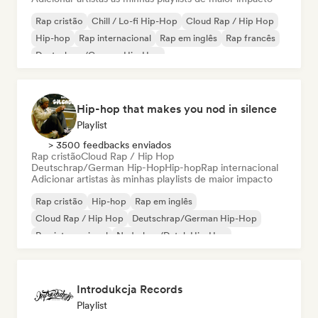
Rap cristão
Chill / Lo-fi Hip-Hop
Cloud Rap / Hip Hop
Hip-hop
Rap internacional
Rap em inglês
Rap francês
Deutschrap/German Hip-Hop
Hip-hop that makes you nod in silence
Playlist
> 3500 feedbacks enviados
Rap cristão
Cloud Rap / Hip Hop
Deutschrap/German Hip-Hop
Hip-hop
Rap internacional
Adicionar artistas às minhas playlists de maior impacto
Rap cristão
Hip-hop
Rap em inglês
Cloud Rap / Hip Hop
Deutschrap/German Hip-Hop
Rap internacional
Nederhop/Dutch Hip-Hop
Rap francês
Introdukcja Records
Playlist