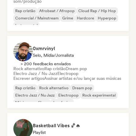
som/produção
Rap cristão
Afrobeat / Afropop
Cloud Rap / Hip Hop
Comercial / Mainstream
Grime
Hardcore
Hyperpop
Instrumental
0xmrvinyl
Selo, Mídia/Jornalista
> 200 feedbacks enviados
Rock alternativo
Rap cristão
Dream pop
Electro Jazz / Nu Jazz
Electropop
Escrever artigos
Assinar artistas e/ou lançar suas músicas
Rap cristão
Rock alternativo
Dream pop
Electro Jazz / Nu Jazz
Electropop
Rock experimental
Música para filmes
Jazz fusion
Basketball Vibes 🏀🔥
Playlist