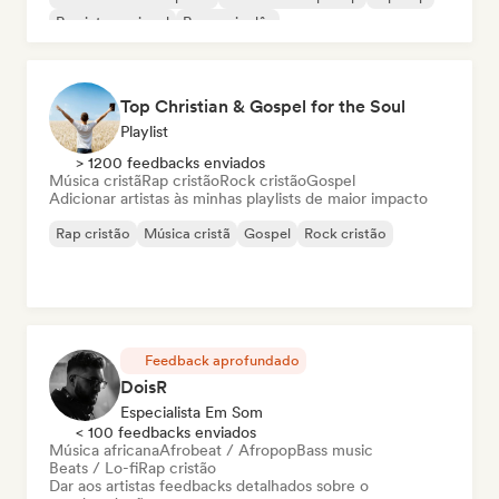
Rap internacional
Rap em inglês
Top Christian & Gospel for the Soul
Playlist
> 1200 feedbacks enviados
Música cristã
Rap cristão
Rock cristão
Gospel
Adicionar artistas às minhas playlists de maior impacto
Rap cristão
Música cristã
Gospel
Rock cristão
Feedback aprofundado
DoisR
Especialista Em Som
< 100 feedbacks enviados
Música africana
Afrobeat / Afropop
Bass music
Beats / Lo-fi
Rap cristão
Dar aos artistas feedbacks detalhados sobre o