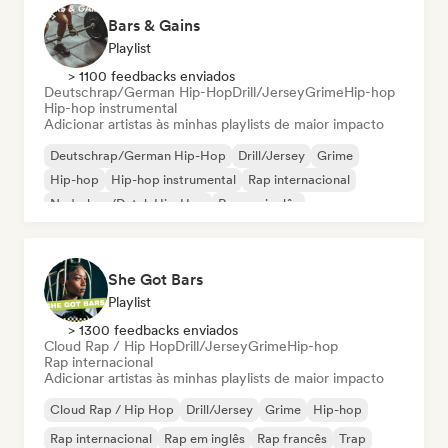
Bars & Gains
Playlist
> 1100 feedbacks enviados
Deutschrap/German Hip-Hop
Drill/Jersey
Grime
Hip-hop
Hip-hop instrumental
Adicionar artistas às minhas playlists de maior impacto
Deutschrap/German Hip-Hop
Drill/Jersey
Grime
Hip-hop
Hip-hop instrumental
Rap internacional
Nederhop/Dutch Hip-Hop
Rap em inglês
She Got Bars
Playlist
> 1300 feedbacks enviados
Cloud Rap / Hip Hop
Drill/Jersey
Grime
Hip-hop
Rap internacional
Adicionar artistas às minhas playlists de maior impacto
Cloud Rap / Hip Hop
Drill/Jersey
Grime
Hip-hop
Rap internacional
Rap em inglês
Rap francês
Trap