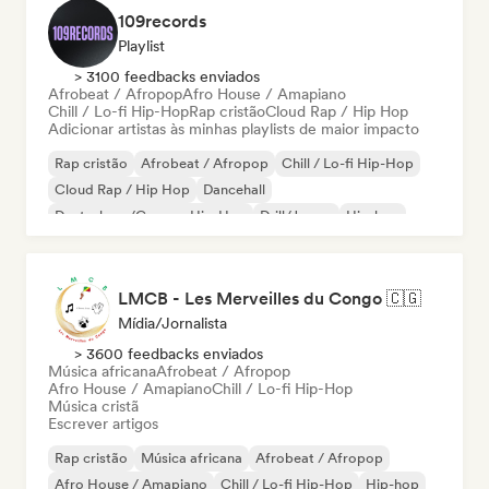
109records
Playlist
> 3100 feedbacks enviados
Afrobeat / Afropop
Afro House / Amapiano
Chill / Lo-fi Hip-Hop
Rap cristão
Cloud Rap / Hip Hop
Adicionar artistas às minhas playlists de maior impacto
Rap cristão
Afrobeat / Afropop
Chill / Lo-fi Hip-Hop
Cloud Rap / Hip Hop
Dancehall
Deutschrap/German Hip-Hop
Drill/Jersey
Hip-hop
LMCB - Les Merveilles du Congo 🇨🇬
Mídia/Jornalista
> 3600 feedbacks enviados
Música africana
Afrobeat / Afropop
Afro House / Amapiano
Chill / Lo-fi Hip-Hop
Música cristã
Escrever artigos
Rap cristão
Música africana
Afrobeat / Afropop
Afro House / Amapiano
Chill / Lo-fi Hip-Hop
Hip-hop