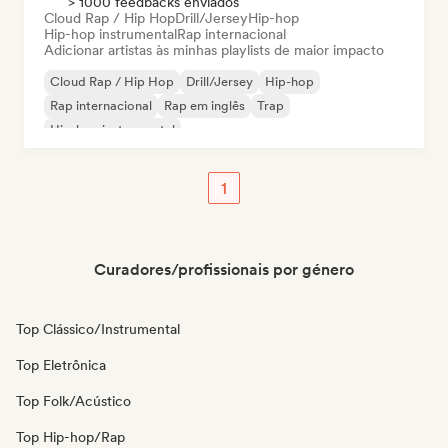
> 1000 feedbacks enviados
Cloud Rap / Hip Hop
Drill/Jersey
Hip-hop
Hip-hop instrumental
Rap internacional
Adicionar artistas às minhas playlists de maior impacto
Cloud Rap / Hip Hop
Drill/Jersey
Hip-hop
Rap internacional
Rap em inglês
Trap
Hip-hop instrumental
1
Curadores/profissionais por género
Top Clássico/Instrumental
Top Eletrônica
Top Folk/Acústico
Top Hip-hop/Rap