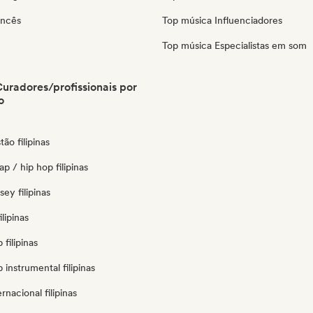
ancês
Top música Influenciadores
Top música Especialistas em som
 Curadores/profissionais por
o
tão filipinas
p / hip hop filipinas
sey filipinas
lipinas
filipinas
 instrumental filipinas
rnacional filipinas