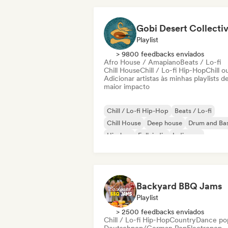
Gobi Desert Collecti
Playlist
> 9800 feedbacks enviados
Afro House / Amapiano
Beats / Lo-fi
Chill House
Chill / Lo-fi Hip-Hop
Chill o
Adicionar artistas às minhas playlists d
maior impacto
Chill / Lo-fi Hip-Hop
Beats / Lo-fi
Chill House
Deep house
Drum and Ba
Hip-hop
Folk indie
Indie pop
Backyard BBQ Jams
Playlist
> 2500 feedbacks enviados
Chill / Lo-fi Hip-Hop
Country
Dance po