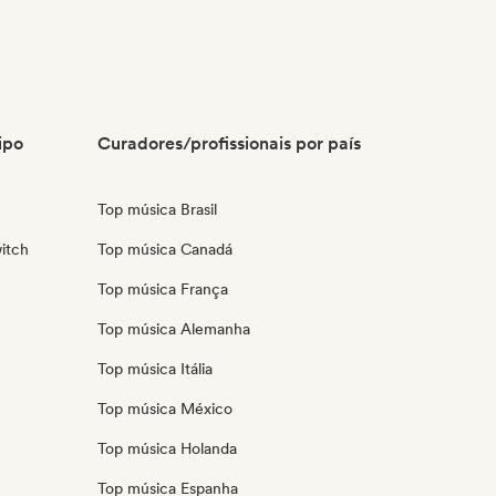
ipo
Curadores/profissionais por país
Top música Brasil
itch
Top música Canadá
Top música França
Top música Alemanha
Top música Itália
Top música México
Top música Holanda
Top música Espanha