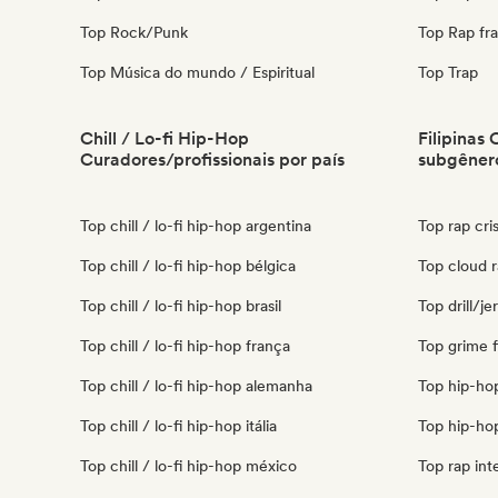
Top Rock/Punk
Top Rap fr
Top Música do mundo / Espiritual
Top Trap
Chill / Lo-fi Hip-Hop
Filipinas
Curadores/profissionais por país
subgêner
Top chill / lo-fi hip-hop argentina
Top rap cris
Top chill / lo-fi hip-hop bélgica
Top cloud ra
Top chill / lo-fi hip-hop brasil
Top drill/jer
Top chill / lo-fi hip-hop frança
Top grime fi
Top chill / lo-fi hip-hop alemanha
Top hip-hop 
Top chill / lo-fi hip-hop itália
Top hip-hop
Top chill / lo-fi hip-hop méxico
Top rap inte