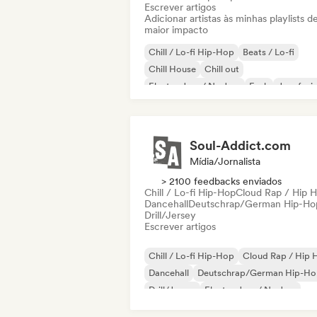
Escrever artigos
Adicionar artistas às minhas playlists d
maior impacto
Chill / Lo-fi Hip-Hop
Beats / Lo-fi
Chill House
Chill out
Electro Jazz / Nu Jazz
Funk
Jazz fusi
Folk indie
Soul-Addict.com
Mídia/Jornalista
> 2100 feedbacks enviados
Chill / Lo-fi Hip-Hop
Cloud Rap / Hip 
Dancehall
Deutschrap/German Hip-Ho
Drill/Jersey
Escrever artigos
Chill / Lo-fi Hip-Hop
Cloud Rap / Hip 
Dancehall
Deutschrap/German Hip-Ho
Drill/Jersey
Electro Jazz / Nu Jazz
Hip-hop
Rap internacional