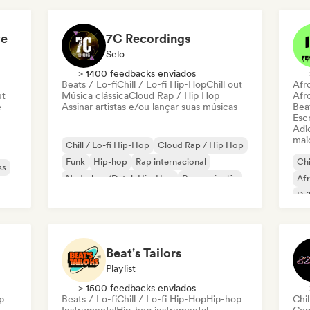
Rap
ve
7C Recordings
Selo
> 1400 feedbacks enviados
Beats / Lo-fi
Chill / Lo-fi Hip-Hop
Chill out
Afr
ut
Música clássica
Cloud Rap / Hip Hop
Afr
e
Assinar artistas e/ou lançar suas músicas
Beat
Escr
Adic
mai
Chill / Lo-fi Hip-Hop
Cloud Rap / Hip Hop
Funk
Hip-hop
Rap internacional
Chi
ss
Nederhop/Dutch Hip-Hop
Rap em inglês
Af
Rap francês
Dri
Hip
Mel
Beat's Tailors
Playlist
> 1500 feedbacks enviados
p
Beats / Lo-fi
Chill / Lo-fi Hip-Hop
Hip-hop
Chil