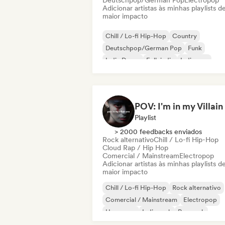
Deutschpop/German Pop
Electropop
Adicionar artistas às minhas playlists d
maior impacto
Chill / Lo-fi Hip-Hop
Country
Deutschpop/German Pop
Funk
Indie Dance
Folk indie
Indie pop
Indie rock
Playlist
> 2000 feedbacks enviados
Rock alternativo
Chill / Lo-fi Hip-Hop
Cloud Rap / Hip Hop
Comercial / Mainstream
Electropop
Adicionar artistas às minhas playlists d
maior impacto
Chill / Lo-fi Hip-Hop
Rock alternativo
Comercial / Mainstream
Electropop
Hyperpop
Indie rock
Pop rock
Pop psicodélico