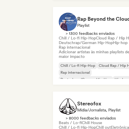
Rap Beyond the Clou
Playlist
> 1300 feedbacks enviados
Chill / Lo-fi Hip-Hop
Cloud Rap / Hip 
Deutschrap/German Hip-Hop
Hip-hop
Rap internacional
Adicionar artistas às minhas playlists d
maior impacto
Chill / Lo-fi Hip-Hop
Cloud Rap / Hip 
Rap internacional
Deutschrap/German Hip-Hop
Hip-hop
Nederhop/Dutch Hip-Hop
Rap em ingl
Rap francês
Stereofox
Mídia/Jornalista, Playlist
> 8000 feedbacks enviados
Beats / Lo-fi
Chill House
Chill / Lo-fi Hip-Hop
Chill out
Eletrônica