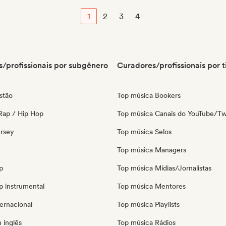
1
2
3
4
/profissionais por subgênero
Curadores/profissionais por t
stão
Top música Bookers
Rap / Hip Hop
Top música Canais do YouTube/Tw
ersey
Top música Selos
Top música Managers
p
Top música Mídias/Jornalistas
p instrumental
Top música Mentores
ernacional
Top música Playlists
 inglês
Top música Rádios