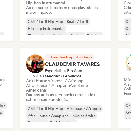
Hip-hop instrumental
Clo
e
Adicionar artistas às minhas playlists de
Cri
maior impacto
arti
Chill / Lo-fi Hip-Hop
Beats / Lo-fi
Chi
Hip-hop instrumental
Co
on
Electro Jazz / Nu Jazz
Hip-hop
Trip hop
El
Hip
Feedback aprofundado
CLAUDEMIR TAVARES
Especialista Em Som
> 400 feedbacks enviados
Hop
Mús
Acid House
Afrobeat / Afropop
p
Afr
Afro House / Amapiano
Ambiente
Chil
Americana
Escr
Dar aos artistas feedbacks detalhados
sobre o som/produção
Hop
Chi
Chill / Lo-fi Hip-Hop
Afrobeat / Afropop
p
Af
Afro House / Amapiano
Música árabe
Af
Bass music
Funk brasileiro
Rap
Música clássica
Cloud Rap / Hip Hop