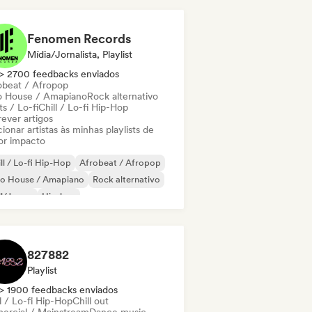
 francês
Fenomen Records
Mídia/Jornalista, Playlist
> 2700 feedbacks enviados
obeat / Afropop
o House / Amapiano
Rock alternativo
s / Lo-fi
Chill / Lo-fi Hip-Hop
ever artigos
ionar artistas às minhas playlists de
or impacto
ll / Lo-fi Hip-Hop
Afrobeat / Afropop
ro House / Amapiano
Rock alternativo
ll/Jersey
Hip-hop
-hop instrumental
odic & Progressive House
827882
Playlist
> 1900 feedbacks enviados
l / Lo-fi Hip-Hop
Chill out