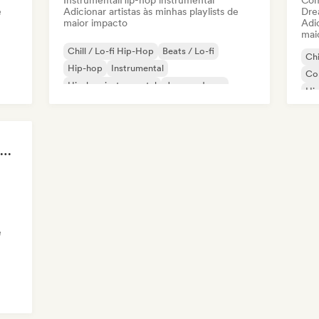
Instrumental
Hip-hop instrumental
Com
e
Adicionar artistas às minhas playlists de
Dre
maior impacto
Adic
mai
Chill / Lo-fi Hip-Hop
Beats / Lo-fi
Chi
Hip-hop
Instrumental
Co
Hip-hop instrumental
Jazz moderno
Hi
Pop
POV: I'm in my Villain Era
e