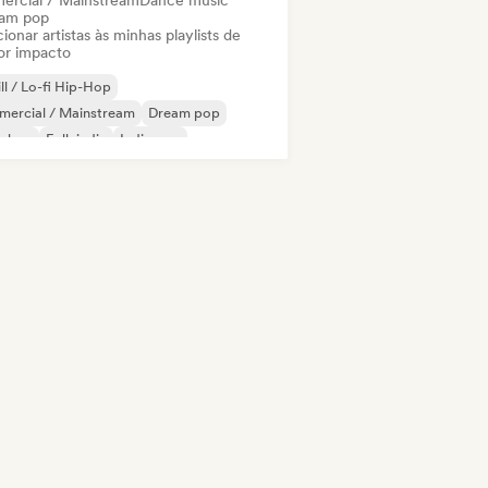
ercial / Mainstream
Dance music
am pop
ionar artistas às minhas playlists de
or impacto
ll / Lo-fi Hip-Hop
mercial / Mainstream
Dream pop
p-hop
Folk indie
Indie pop
 internacional
Rap internacional