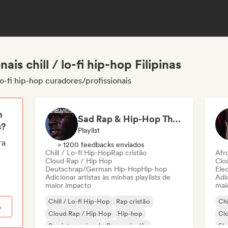
is chill / lo-fi hip-hop Filipinas
 lo-fi hip-hop curadores/profissionais
m
Sad Rap & Hip-Hop That Makes You Cry
s?
Playlist
ra
> 1200 feedbacks enviados
Chill / Lo-fi Hip-Hop
Rap cristão
Afr
Cloud Rap / Hip Hop
Clo
Deutschrap/German Hip-Hop
Hip-hop
Ele
Adicionar artistas às minhas playlists de
Adic
maior impacto
mai
Chill / Lo-fi Hip-Hop
Rap cristão
Chi
o
Cloud Rap / Hip Hop
Hip-hop
Cl
Rap internacional
Rap em inglês
El