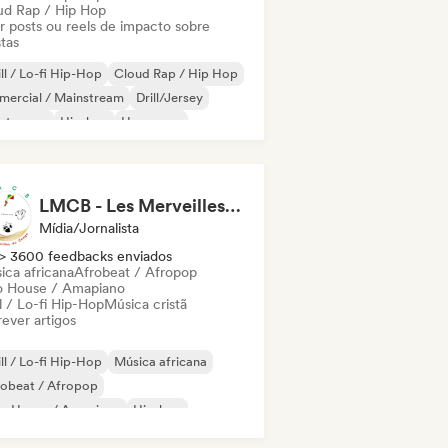
ud Rap / Hip Hop
ar posts ou reels de impacto sobre
stas
ll / Lo-fi Hip-Hop
Cloud Rap / Hip Hop
mercial / Mainstream
Drill/Jersey
ectropop
Hip-hop
Hyperpop
-hop instrumental
LMCB - Les Merveilles du Congo 🇨🇬
Mídia/Jornalista
> 3600 feedbacks enviados
ica africana
Afrobeat / Afropop
o House / Amapiano
l / Lo-fi Hip-Hop
Música cristã
ever artigos
ll / Lo-fi Hip-Hop
Música africana
robeat / Afropop
ro House / Amapiano
Hip-hop
 internacional
Rap em inglês