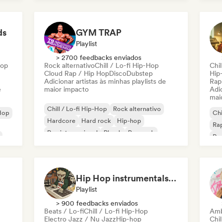
Rap francês
Rap
Deutschrap/German Hip-Hop
ds
GYM TRAP
Playlist
> 2700 feedbacks enviados
Hop
Rock alternativo
Chill / Lo-fi Hip-Hop
Chil
Cloud Rap / Hip Hop
Disco
Dubstep
Hip
Adicionar artistas às minhas playlists de
Rap
e
maior impacto
Adic
mai
Chill / Lo-fi Hip-Hop
Rock alternativo
Hop
Chi
Hardcore
Hard rock
Hip-hop
Rap
Rap internacional
Phonk
Pop rock
Rap
ês
Hip Hop instrumentals - Underground boombap & Lo Fi Hip Hop (by Snaap)
Playlist
> 900 feedbacks enviados
Beats / Lo-fi
Chill / Lo-fi Hip-Hop
Amb
Electro Jazz / Nu Jazz
Hip-hop
Chil