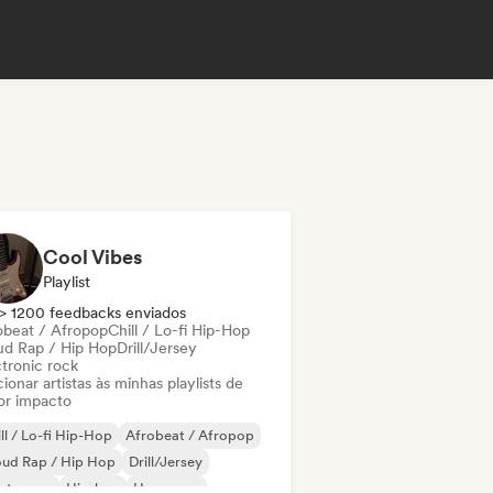
Cool Vibes
Playlist
> 1200 feedbacks enviados
obeat / Afropop
Chill / Lo-fi Hip-Hop
ud Rap / Hip Hop
Drill/Jersey
ctronic rock
ionar artistas às minhas playlists de
or impacto
ll / Lo-fi Hip-Hop
Afrobeat / Afropop
oud Rap / Hip Hop
Drill/Jersey
ectropop
Hip-hop
Hyperpop