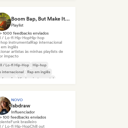
 internacional
Boom Bap, But Make It Jazzy 🎷 Jazz Rap, Underground & Conscious Hip-Hop
Playlist
> 1000 feedbacks enviados
l / Lo-fi Hip-Hop
Hip-hop
-hop instrumental
Rap internacional
 em inglês
ionar artistas às minhas playlists de
or impacto
ll / Lo-fi Hip-Hop
Hip-hop
 internacional
Rap em inglês
 francês
Hip-hop instrumental
NOVO
lsbdraw
Influenciador
> 100 feedbacks enviados
iente
Funk brasileiro
l / Lo-fi Hip-Hop
Chill out