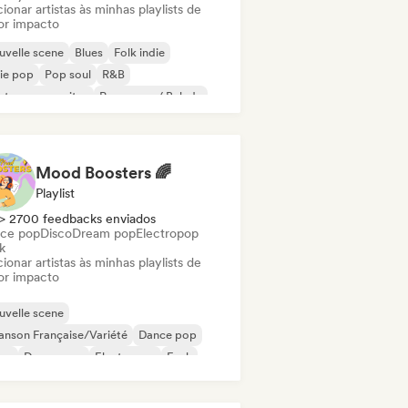
ionar artistas às minhas playlists de
or impacto
velle scene
Blues
Folk indie
ie pop
Pop soul
R&B
ntor-compositor
Pop suave / Balada
Mood Boosters 🌈
Playlist
> 2700 feedbacks enviados
ce pop
Disco
Dream pop
Electropop
k
ionar artistas às minhas playlists de
or impacto
velle scene
nson Française/Variété
Dance pop
sco
Dream pop
Electropop
Funk
ie pop