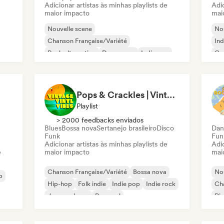
Adicionar artistas às minhas playlists de
Adic
maior impacto
mai
Nouvelle scene
Nou
Chanson Française/Variété
Ind
Rock alternativo
Dream pop
Indie pop
Ca
Pop internacional
Pop latino
R&B
Pops & Crackles | Vintage Vinyl Vibes
Playlist
> 2000 feedbacks enviados
Blues
Bossa nova
Sertanejo brasileiro
Disco
Dan
Funk
Fun
Adicionar artistas às minhas playlists de
Adic
e
maior impacto
mai
Chanson Française/Variété
Bossa nova
Nou
p
Hip-hop
Folk indie
Indie pop
Indie rock
Cha
Jazz moderno
Pop soul
Di
Ind