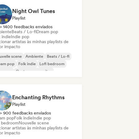
Night Owl Tunes
Playlist
> 1400 feedbacks enviados
iente
Beats / Lo-fi
Dream pop
 indie
Indie pop
ionar artistas às minhas playlists de
or impacto
velle scene
Ambiente
Beats / Lo-fi
eam pop
Folk indie
Lofi bedroom
oegaze
Cantor-compositor
Enchanting Rhythms
Playlist
> 900 feedbacks enviados
am pop
Folk indie
Indie pop
i bedroom
Nouvelle scene
ionar artistas às minhas playlists de
or impacto