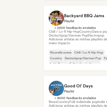
Backyard BBQ Jams
Playlist
> 2500 feedbacks enviados
Chill / Lo-fi Hip-Hop
Country
Dance po
Deutschpop/German Pop
Electropop
Adicionar artistas às minhas playlists d
maior impacto
Nouvelle scene
Chill / Lo-fi Hip-Hop
Country
Deutschpop/German Pop
F
Indie Dance
Folk indie
Indie pop
Good Ol' Days
Playlist
> 4000 feedbacks enviados
Blues
Country
Folk indie
Indie pop
Indie 
Adicionar artistas às minhas playlists d