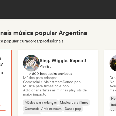
onais música popular Argentina
a popular curadores/profissionais
m
Sing, Wiggle, Repeat!
s?
Playlist
ra
> 800 feedbacks enviados
Música para crianças
Dre
Comercial / Mainstream
Dance pop
Nou
Música para filmes
Indie pop
Adic
Adicionar artistas às minhas playlists de
mai
maior impacto
Nou
Música para crianças
Música para filmes
Ind
o
Comercial / Mainstream
Dance pop
El
Indie pop