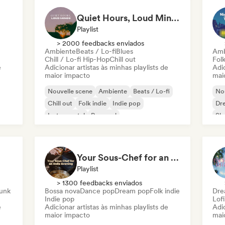
Quiet Hours, Loud Minds 🔮 Singer-Songwriter, Bedroom Pop & Dream Pop
Playlist
> 2000 feedbacks enviados
Ambiente
Beats / Lo-fi
Blues
Amb
Chill / Lo-fi Hip-Hop
Chill out
Folk
e
Adicionar artistas às minhas playlists de
Adic
maior impacto
mai
Nouvelle scene
Ambiente
Beats / Lo-fi
Nou
Chill out
Folk indie
Indie pop
Dr
Instrumental
Pop soul
Sh
Your Sous-Chef for an Indie Evening
Playlist
> 1300 feedbacks enviados
unk
Bossa nova
Dance pop
Dream pop
Folk indie
Dre
Indie pop
Lof
e
Adicionar artistas às minhas playlists de
Adic
maior impacto
mai