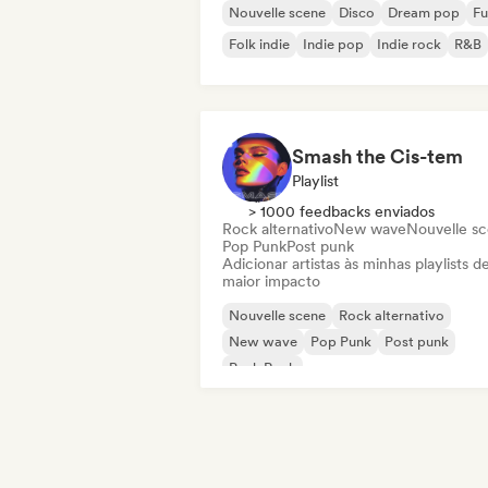
Nouvelle scene
Disco
Dream pop
Fu
Folk indie
Indie pop
Indie rock
R&B
Smash the Cis-tem
Playlist
> 1000 feedbacks enviados
Rock alternativo
New wave
Nouvelle s
Pop Punk
Post punk
Adicionar artistas às minhas playlists d
maior impacto
Nouvelle scene
Rock alternativo
New wave
Pop Punk
Post punk
Punk Rock