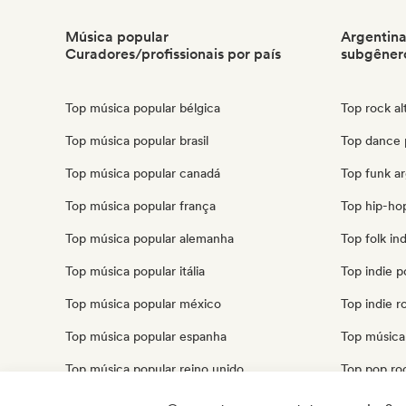
Música popular
Argentina
Curadores/profissionais por país
subgêner
Top música popular bélgica
Top rock al
Top música popular brasil
Top dance 
Top música popular canadá
Top funk a
Top música popular frança
Top hip-ho
Top música popular alemanha
Top folk in
Top música popular itália
Top indie p
Top música popular méxico
Top indie r
Top música popular espanha
Top música 
Top música popular reino unido
Top pop ro
Top música popular estados unidos
Top r&b ar