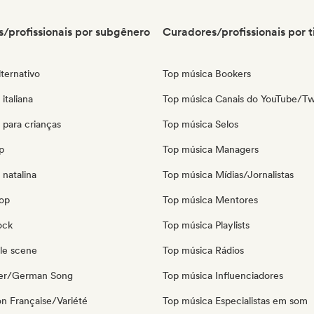
/profissionais por subgênero
Curadores/profissionais por t
ternativo
Top música Bookers
italiana
Top música Canais do YouTube/Tw
 para crianças
Top música Selos
p
Top música Managers
natalina
Top música Mídias/Jornalistas
pop
Top música Mentores
ock
Top música Playlists
le scene
Top música Rádios
ger/German Song
Top música Influenciadores
n Française/Variété
Top música Especialistas em som