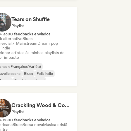
Tears on Shuffle
Playlist
> 3300 feedbacks enviados
k alternativo
Blues
ercial / Mainstream
Dream pop
 indie
ionar artistas às minhas playlists de
or impacto
nson Française/Variété
velle scene
Blues
Folk indie
ie pop
Pop internacional
fi bedroom
Pop soul
Crackling Wood & Cozy Vibes 🔥 Singer-Songwriter, Dream Pop & Bedroom Pop
Playlist
> 2800 feedbacks enviados
ricana
Blues
Bossa nova
Música cristã
ntry