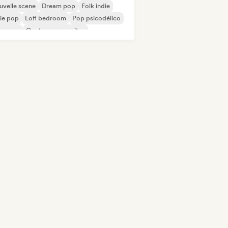
velle scene
Dream pop
Folk indie
ie pop
Lofi bedroom
Pop psicodélico
oegaze
Cantor-compositor