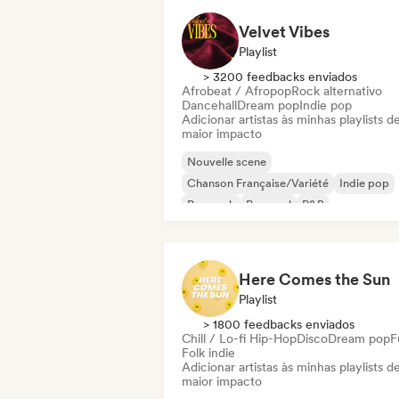
Velvet Vibes
Playlist
> 3200 feedbacks enviados
Afrobeat / Afropop
Rock alternativo
Dancehall
Dream pop
Indie pop
Adicionar artistas às minhas playlists d
maior impacto
Nouvelle scene
Chanson Française/Variété
Indie pop
Pop rock
Pop soul
R&B
Cantor-compositor
Soul
Here Comes the Sun
Playlist
> 1800 feedbacks enviados
Chill / Lo-fi Hip-Hop
Disco
Dream pop
F
Folk indie
Adicionar artistas às minhas playlists d
maior impacto