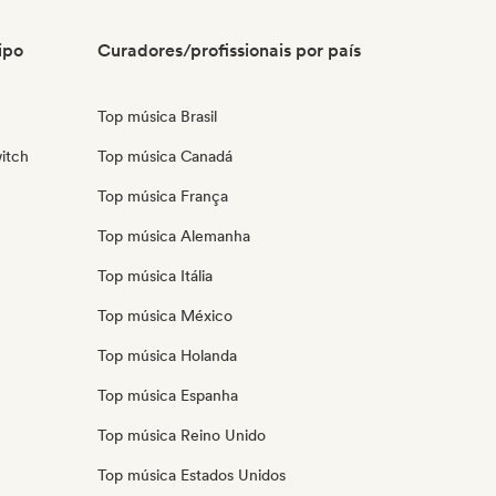
ipo
Curadores/profissionais por país
Top música Brasil
itch
Top música Canadá
Top música França
Top música Alemanha
Top música Itália
Top música México
Top música Holanda
Top música Espanha
Top música Reino Unido
Top música Estados Unidos