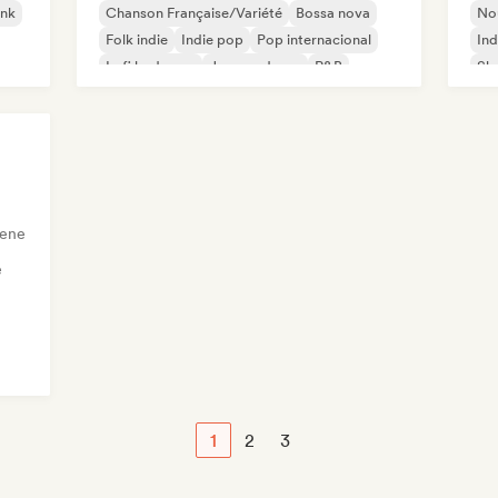
nk
Chanson Française/Variété
Bossa nova
Nou
Folk indie
Indie pop
Pop internacional
Ind
Lofi bedroom
Jazz moderno
R&B
Sh
cene
e
1
2
3