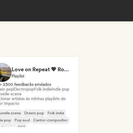
Love on Repeat 💖 Romantic Indie Pop, Neo Soul & Singer-Songwriter
Playlist
> 2300 feedbacks enviados
am pop
Electropop
Folk indie
Indie pop
velle scene
ionar artistas às minhas playlists de
or impacto
velle scene
Dream pop
Folk indie
ie pop
Pop soul
Cantor-compositor
ectropop
R&B