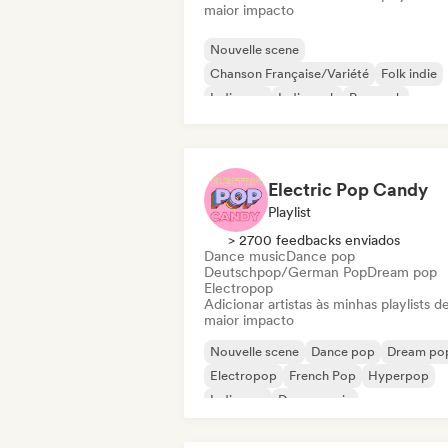
maior impacto
Nouvelle scene
Chanson Française/Variété
Folk indie
Indie pop
Indie rock
Pop rock
Cantor-compositor
Blues
Electric Pop Candy
Playlist
> 2700 feedbacks enviados
Dance music
Dance pop
Deutschpop/German Pop
Dream pop
Electropop
Adicionar artistas às minhas playlists d
maior impacto
Nouvelle scene
Dance pop
Dream po
Electropop
French Pop
Hyperpop
Indie pop
Dance music