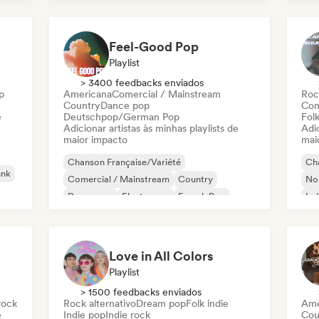
Feel-Good Pop
Playlist
> 3400 feedbacks enviados
p
Americana
Comercial / Mainstream
Roc
Country
Dance pop
Com
e
Deutschpop/German Pop
Folk
Adicionar artistas às minhas playlists de
Adic
maior impacto
mai
Chanson Française/Variété
Cha
unk
Comercial / Mainstream
Country
Nou
Dance pop
Electropop
French Pop
Ind
Indie pop
Pop internacional
Lo
Love in All Colors
Playlist
> 1500 feedbacks enviados
rock
Rock alternativo
Dream pop
Folk indie
Ame
e
Indie pop
Indie rock
Cou