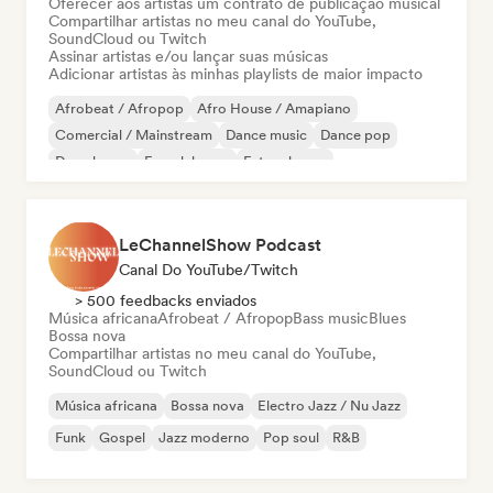
Oferecer aos artistas um contrato de publicação musical
Compartilhar artistas no meu canal do YouTube,
SoundCloud ou Twitch
Assinar artistas e/ou lançar suas músicas
Adicionar artistas às minhas playlists de maior impacto
Afrobeat / Afropop
Afro House / Amapiano
Comercial / Mainstream
Dance music
Dance pop
Deep house
French house
Future house
LeChannelShow Podcast
Canal Do YouTube/Twitch
> 500 feedbacks enviados
Música africana
Afrobeat / Afropop
Bass music
Blues
Bossa nova
Compartilhar artistas no meu canal do YouTube,
SoundCloud ou Twitch
Música africana
Bossa nova
Electro Jazz / Nu Jazz
Funk
Gospel
Jazz moderno
Pop soul
R&B