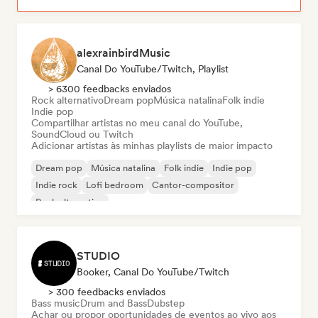
alexrainbirdMusic
Canal Do YouTube/Twitch, Playlist
> 6300 feedbacks enviados
Rock alternativo
Dream pop
Música natalina
Folk indie
Indie pop
Compartilhar artistas no meu canal do YouTube,
SoundCloud ou Twitch
Adicionar artistas às minhas playlists de maior impacto
Dream pop
Música natalina
Folk indie
Indie pop
Indie rock
Lofi bedroom
Cantor-compositor
Rock alternativo
STUDIO
Booker, Canal Do YouTube/Twitch
> 300 feedbacks enviados
Bass music
Drum and Bass
Dubstep
Achar ou propor oportunidades de eventos ao vivo aos