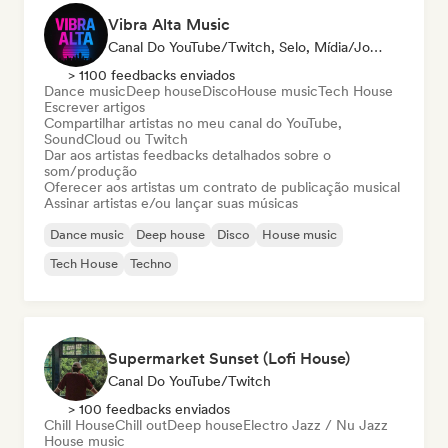
Vibra Alta Music
Canal Do YouTube/Twitch, Selo, Mídia/Jornalista, Editora, Especialista Em Som
> 1100 feedbacks enviados
Dance music
Deep house
Disco
House music
Tech House
Escrever artigos
Compartilhar artistas no meu canal do YouTube,
SoundCloud ou Twitch
Dar aos artistas feedbacks detalhados sobre o
som/produção
Oferecer aos artistas um contrato de publicação musical
Assinar artistas e/ou lançar suas músicas
Dance music
Deep house
Disco
House music
Tech House
Techno
Supermarket Sunset (Lofi House)
Canal Do YouTube/Twitch
> 100 feedbacks enviados
Chill House
Chill out
Deep house
Electro Jazz / Nu Jazz
House music