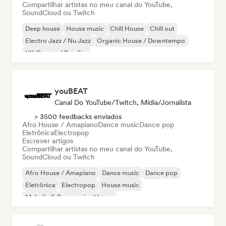
Compartilhar artistas no meu canal do YouTube,
SoundCloud ou Twitch
Deep house
House music
Chill House
Chill out
Electro Jazz / Nu Jazz
Organic House / Downtempo
UK Garage / Bassline
youBEAT
Canal Do YouTube/Twitch, Mídia/Jornalista
> 3500 feedbacks enviados
Afro House / Amapiano
Dance music
Dance pop
Eletrônica
Electropop
Escrever artigos
Compartilhar artistas no meu canal do YouTube,
SoundCloud ou Twitch
Afro House / Amapiano
Dance music
Dance pop
Eletrônica
Electropop
House music
Melodic & Progressive House
Organic House / Downtempo