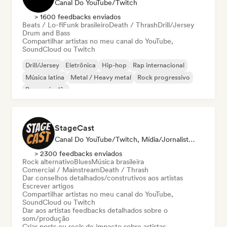
Canal Do YouTube/Twitch
> 1600 feedbacks enviados
Beats / Lo-fi
Funk brasileiro
Death / Thrash
Drill/Jersey
Drum and Bass
Compartilhar artistas no meu canal do YouTube,
SoundCloud ou Twitch
Drill/Jersey
Eletrônica
Hip-hop
Rap internacional
Música latina
Metal / Heavy metal
Rock progressivo
Rap em inglês
StageCast
Canal Do YouTube/Twitch, Mídia/Jornalista, Mentor, Influenciador, Especialista Em Som
> 2300 feedbacks enviados
Rock alternativo
Blues
Música brasileira
Comercial / Mainstream
Death / Thrash
Dar conselhos detalhados/construtivos aos artistas
Escrever artigos
Compartilhar artistas no meu canal do YouTube,
SoundCloud ou Twitch
Dar aos artistas feedbacks detalhados sobre o
som/produção
Criar posts ou reels de impacto sobre artistas