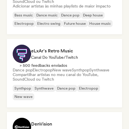
SoundCloud ou Twitch
Adicionar artistas às minhas playlists de maior impacto
Bass music
Dance music
Dance pop
Deep house
Electropop
Electro swing
Future house
House music
eLxAr's Retro Music
Canal Do YouTube/Twitch
> 500 feedbacks enviados
Dance pop
Electropop
New wave
Synthpop
Synthwave
Compartilhar artistas no meu canal do YouTube,
SoundCloud ou Twitch
Synthpop
Synthwave
Dance pop
Electropop
New wave
DenVision