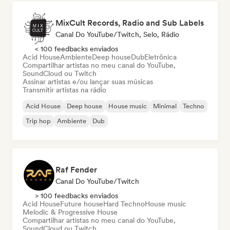
MixCult Records, Radio and Sub Labels
Canal Do YouTube/Twitch, Selo, Rádio
< 100 feedbacks enviados
Acid House
Ambiente
Deep house
Dub
Eletrônica
Compartilhar artistas no meu canal do YouTube,
SoundCloud ou Twitch
Assinar artistas e/ou lançar suas músicas
Transmitir artistas na rádio
Acid House
Deep house
House music
Minimal
Techno
Trip hop
Ambiente
Dub
Raf Fender
Canal Do YouTube/Twitch
> 100 feedbacks enviados
Acid House
Future house
Hard Techno
House music
Melodic & Progressive House
Compartilhar artistas no meu canal do YouTube,
SoundCloud ou Twitch