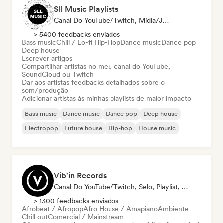
Sll Music Playlists
Canal Do YouTube/Twitch, Mídia/Jornalista, Playlist, Especialista Em Som
> 5400 feedbacks enviados
Bass music
Chill / Lo-fi Hip-Hop
Dance music
Dance pop
Deep house
Escrever artigos
Compartilhar artistas no meu canal do YouTube,
SoundCloud ou Twitch
Dar aos artistas feedbacks detalhados sobre o
som/produção
Adicionar artistas às minhas playlists de maior impacto
Bass music
Dance music
Dance pop
Deep house
Electropop
Future house
Hip-hop
House music
Vib'in Records
Canal Do YouTube/Twitch, Selo, Playlist, Editora
> 1300 feedbacks enviados
Afrobeat / Afropop
Afro House / Amapiano
Ambiente
Chill out
Comercial / Mainstream