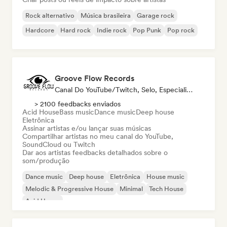
Rock alternativo
Música brasileira
Garage rock
Hardcore
Hard rock
Indie rock
Pop Punk
Pop rock
Groove Flow Records
Canal Do YouTube/Twitch, Selo, Especialista Em Som
> 2100 feedbacks enviados
Acid House
Bass music
Dance music
Deep house
Eletrônica
Assinar artistas e/ou lançar suas músicas
Compartilhar artistas no meu canal do YouTube,
SoundCloud ou Twitch
Dar aos artistas feedbacks detalhados sobre o
som/produção
Dance music
Deep house
Eletrônica
House music
Melodic & Progressive House
Minimal
Tech House
Acid House