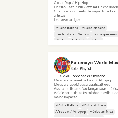
Cloud Rap / Hip Hop
Electro Jazz / Nu Jazz
Jazz experimen
Criar posts ou reels de impacto sobre
artistas
Escrever artigos
Música italiana
Música clássica
Electro Jazz / Nu Jazz
Jazz experiment
Hip-hop
Folk indie
Minimal
Nouvelle scene
Putumayo World Mus
Selo, Playlist
> 7300 feedbacks enviados
Música africana
Afrobeat / Afropop
Música árabe
Música asiática
Blues
Assinar artistas e/ou lançar suas músic
Adicionar artistas às minhas playlists d
maior impacto
Música italiana
Música africana
Afrobeat / Afropop
Música asiática
Bossa nova
Música brasileira