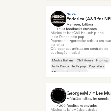
NOVO
Manager, Editora
< 100 feedbacks enviados
Música italiana
Chill House
Hip-hop
Indie Dance
Indie pop
Representar/gerenciar artistas em sua
carreiras
Oferecer aos artistas um contrato de
publicação musical
Música italiana
Chill House
Hip-hop
Indie Dance
Indie pop
Pop latino
Minimal
Jazz moderno
Mídia/Jornalista, Influen
> 200 feedbacks enviados
Música italiana
Música clássica