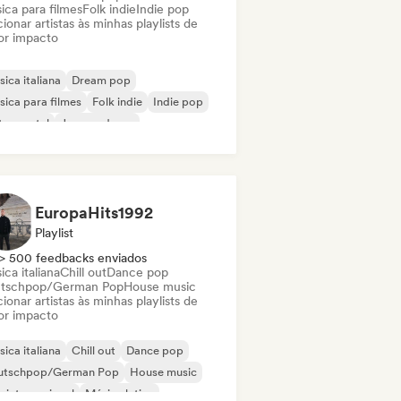
ica para filmes
Folk indie
Indie pop
ionar artistas às minhas playlists de
or impacto
ica italiana
Dream pop
ica para filmes
Folk indie
Indie pop
trumental
Jazz moderno
ntor-compositor
EuropaHits1992
Playlist
> 500 feedbacks enviados
ca italiana
Chill out
Dance pop
tschpop/German Pop
House music
ionar artistas às minhas playlists de
or impacto
ica italiana
Chill out
Dance pop
utschpop/German Pop
House music
 internacional
Música latina