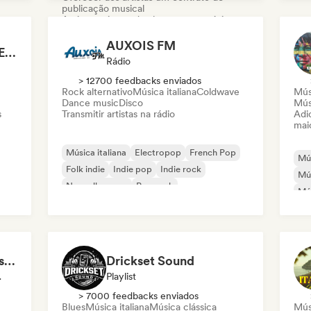
publicação musical
Assinar artistas e/ou lançar suas músicas
Música italiana
Chill / Lo-fi Hip-Hop
AUXOIS FM
Federica (A&R for NEEDA Music Group)
Dance music
Dance pop
Eletrônica
Rádio
Hip-hop
Indie pop
Rap/Trap Italiano
> 12700 feedbacks enviados
Rock alternativo
Música italiana
Coldwave
Mús
Dance music
Disco
Mús
s
Transmitir artistas na rádio
Adic
mai
Música italiana
Electropop
French Pop
Mús
Folk indie
Indie pop
Indie rock
Mú
Nouvelle scene
Pop rock
Mús
Dan
GeorgesM / « Les Musiques Vagabondes » - Content Creator
Drickset Sound
ciador
Playlist
> 7000 feedbacks enviados
Blues
Música italiana
Música clássica
Músi