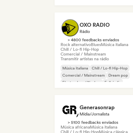
Música caribenha
Música latina
OXO RADIO
Rádio
> 4800 feedbacks enviados
Rock alternativo
Blues
Música italiana
Chill / Lo-fi Hip-Hop
Comercial / Mainstream
Transmitir artistas na rádio
Música italiana
Chill / Lo-fi Hip-Hop
Comercial / Mainstream
Dream pop
Electro Jazz / Nu Jazz
Folk indie
Nouvelle scene
Pop rock
Generasonrap
Mídia/Jornalista
> 5100 feedbacks enviados
Música africana
Música italiana
Chill / Lo-fi Hip-Hop
Música clássica