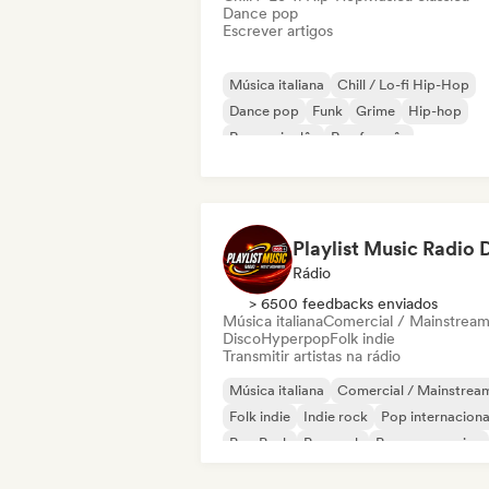
Dance pop
Escrever artigos
Música italiana
Chill / Lo-fi Hip-Hop
Dance pop
Funk
Grime
Hip-hop
Rap em inglês
Rap francês
Rádio
> 6500 feedbacks enviados
Música italiana
Comercial / Mainstrea
Disco
Hyperpop
Folk indie
Transmitir artistas na rádio
Música italiana
Comercial / Mainstrea
Folk indie
Indie rock
Pop internaciona
Pop Punk
Pop rock
Pop progressivo