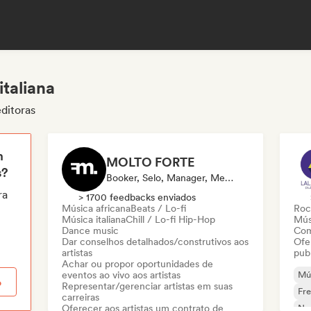
italiana
editoras
m
MOLTO FORTE
s?
Booker, Selo, Manager, Mentor, Editora
ra
> 1700 feedbacks enviados
Música africana
Beats / Lo-fi
Roc
Música italiana
Chill / Lo-fi Hip-Hop
Mús
Dance music
Com
Dar conselhos detalhados/construtivos aos
Ofe
artistas
pub
Achar ou propor oportunidades de
eventos ao vivo aos artistas
Mús
o
Representar/gerenciar artistas em suas
Fr
carreiras
Oferecer aos artistas um contrato de
Nou