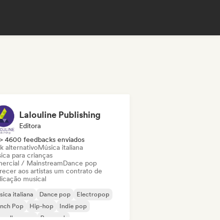
Lalouline Publishing
Editora
> 4600 feedbacks enviados
k alternativo
Música italiana
ica para crianças
ercial / Mainstream
Dance pop
recer aos artistas um contrato de
licação musical
ica italiana
Dance pop
Electropop
ench Pop
Hip-hop
Indie pop
velle scene
Pop rock