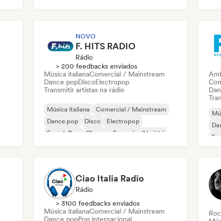
Pop internacional
Ne
NOVO
F. HITS RADIO
Rádio
> 200 feedbacks enviados
Música italiana
Comercial / Mainstream
Amb
Dance pop
Disco
Electropop
Com
Transmitir artistas na rádio
Dan
Tran
Música italiana
Comercial / Mainstream
Mús
Dance pop
Disco
Electropop
Da
French Pop
Chanson Française/Variété
Fr
Música para filmes
Ciao Italia Radio
Rádio
> 3100 feedbacks enviados
Música italiana
Comercial / Mainstream
Roc
Dance pop
Pop internacional