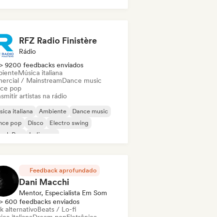
derpop/Dutch Pop
RFZ Radio Finistère
Rádio
> 9200 feedbacks enviados
iente
Música italiana
ercial / Mainstream
Dance music
ce pop
smitir artistas na rádio
ica italiana
Ambiente
Dance music
nce pop
Disco
Electro swing
ench Pop
Indie pop
Feedback aprofundado
Dani Macchi
Mentor, Especialista Em Som
> 600 feedbacks enviados
k alternativo
Beats / Lo-fi