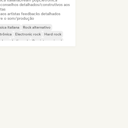
ca italiana
Dream pop
Eletrônica
 conselhos detalhados/construtivos aos
stas
 aos artistas feedbacks detalhados
re o som/produção
ica italiana
Rock alternativo
trônica
Electronic rock
Hard rock
p-hop
Indie rock
Pop internacional