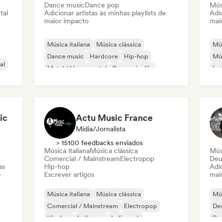
Dance music
Dance pop
Mús
tal
Adicionar artistas às minhas playlists de
Adic
maior impacto
mai
Música italiana
Música clássica
Mús
Dance music
Hardcore
Hip-hop
Mús
al
Metal / Heavy metal
Rap em inglês
Ins
Rap francês
Ca
ic
Actu Music France
Mídia/Jornalista
> 15100 feedbacks enviados
Música italiana
Música clássica
Músi
Comercial / Mainstream
Electropop
Deu
as
Hip-hop
Adic
e
Escrever artigos
mai
Música italiana
Música clássica
Mús
Comercial / Mainstream
Electropop
De
Hip-hop
Indie pop
Indie rock
Rap