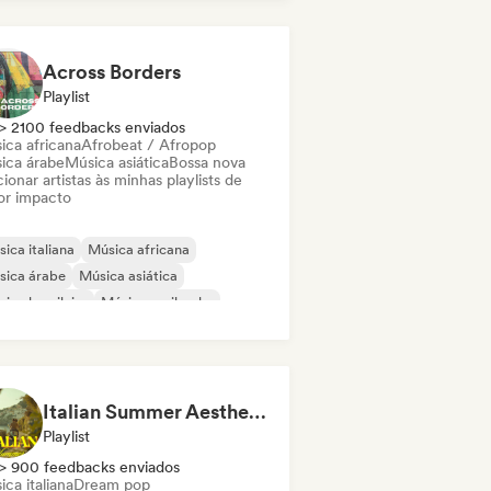
Across Borders
Playlist
> 2100 feedbacks enviados
ica africana
Afrobeat / Afropop
ica árabe
Música asiática
Bossa nova
ionar artistas às minhas playlists de
or impacto
ica italiana
Música africana
sica árabe
Música asiática
ica brasileira
Música caribenha
cehall
Música latina
Italian Summer Aesthetic
Playlist
> 900 feedbacks enviados
ca italiana
Dream pop