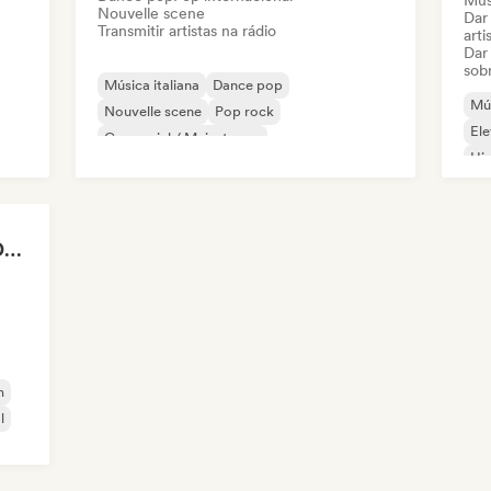
Músi
Nouvelle scene
Dar
Transmitir artistas na rádio
arti
Dar
sob
Música italiana
Dance pop
Mús
Nouvelle scene
Pop rock
Ele
Comercial / Mainstream
Hi
Pop internacional
Música tradicional
Playlist Music Radio DAB +
m
m
l