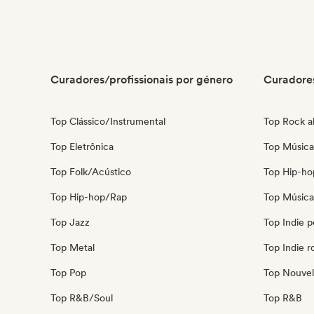
Curadores/profissionais por género
Curadores
Top Clássico/Instrumental
Top Rock al
Top Eletrônica
Top Música
Top Folk/Acústico
Top Hip-ho
Top Hip-hop/Rap
Top Música 
Top Jazz
Top Indie 
Top Metal
Top Indie r
Top Pop
Top Nouvel
Top R&B/Soul
Top R&B