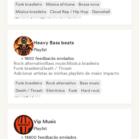
Funk brasileiro
Música africana
Bossa nova
Música brasileira
Cloud Rap / Hip Hop
Dancehall
Electro Jazz / Nu Jazz
Jazz fusion
Heavy Bass beats
Playlist
> 1800 feedbacks enviados
Rock alternativo
Bass music
Música brasileira
Funk brasileiro
Death / Thrash
Adicionar artistas às minhas playlists de maior impacto
Funk brasileiro
Rock alternativo
Bass music
Death / Thrash
Eletrônica
Funk
Hard rock
Hard Techno
Vip Music
Playlist
> 14800 feedbacks enviados