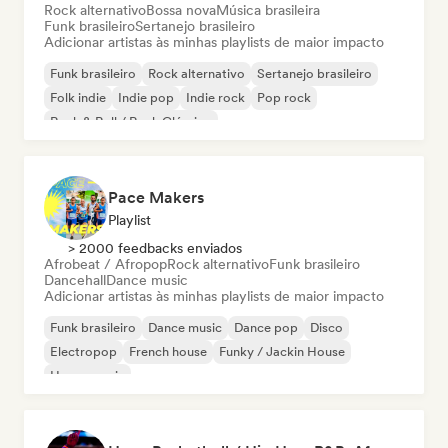
Rock alternativo
Bossa nova
Música brasileira
Funk brasileiro
Sertanejo brasileiro
Adicionar artistas às minhas playlists de maior impacto
Funk brasileiro
Rock alternativo
Sertanejo brasileiro
Folk indie
Indie pop
Indie rock
Pop rock
Rock & Roll / Rock Clássico
Pace Makers
Playlist
> 2000 feedbacks enviados
Afrobeat / Afropop
Rock alternativo
Funk brasileiro
Dancehall
Dance music
Adicionar artistas às minhas playlists de maior impacto
Funk brasileiro
Dance music
Dance pop
Disco
Electropop
French house
Funky / Jackin House
House music