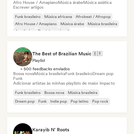
Afro House / Amapiano
Música árabe
Música asiática
Escrever artigos
Funk brasileiro
Música africana
Afrobeat / Afropop
Afro House / Amapiano
Música árabe
Música brasileira
Jazz fusion
Rap internacional
The Best of Brazilian Music 🇧🇷
Playlist
> 500 feedbacks enviados
Bossa nova
Música brasileira
Funk brasileiro
Dream pop
Funk
Adicionar artistas às minhas playlists de maior impacto
Funk brasileiro
Bossa nova
Música brasileira
Dream pop
Funk
Indie pop
Pop latino
Pop rock
Karayib N' Roots