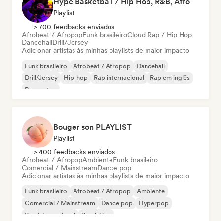
Hype Basketball / Hip Hop, R&B, Afro
Playlist
> 700 feedbacks enviados
Afrobeat / Afropop
Funk brasileiro
Cloud Rap / Hip Hop
Dancehall
Drill/Jersey
Adicionar artistas às minhas playlists de maior impacto
Funk brasileiro
Afrobeat / Afropop
Dancehall
Drill/Jersey
Hip-hop
Rap internacional
Rap em inglês
Reggaeton
Bouger son PLAYLIST
Playlist
> 400 feedbacks enviados
Afrobeat / Afropop
Ambiente
Funk brasileiro
Comercial / Mainstream
Dance pop
Adicionar artistas às minhas playlists de maior impacto
Funk brasileiro
Afrobeat / Afropop
Ambiente
Comercial / Mainstream
Dance pop
Hyperpop
Pop internacional
Pop latino