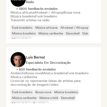
Rádio
> 3800 feedbacks enviados
Música africana
Afrobeat / Afropop
Bossa nova
Música brasileira
Funk brasileiro
Transmitir artistas na rádio
Funk brasileiro
Música africana
Afrobeat / Afropop
Música brasileira
Música caribenha
Dancehall
Dub
Música latina
Luis Bernal
Especialista Em Sincronização
> 600 feedbacks enviados
Ambiente
Bossa nova
Música brasileira
Funk brasileiro
Música caribenha
Licenciar ou representar faixas de artistas para
sincronização de imagem/vídeo
Funk brasileiro
Bossa nova
Música brasileira
Música caribenha
Música cristã
Dancehall
Música latina
Pop latino