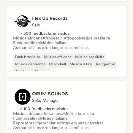
Flex Up Records
Selo
> 500 feedbacks enviados
Música africana
Afrobeat / Afropop
Música brasileira
Funk brasileiro
Música italiana
Assinar artistas e/ou lançar suas músicas
Funk brasileiro
Música africana
Música brasileira
Música caribenha
Dancehall
Música latina
Reggaeton
Afrobeat / Afropop
ORUM SOUNDS
Selo, Manager
> 100 feedbacks enviados
Música africana
Bossa nova
Música brasileira
Funk brasileiro
Música italiana
Representar/gerenciar artistas em suas carreiras
Assinar artistas e/ou lançar suas músicas