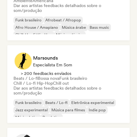
Ambiente
Americana
Dar aos artistas feedbacks detalhados sobre o
som/produção
Funk brasileiro
Afrobeat / Afropop
Afro House / Amapiano
Música árabe
Bass music
Chill / Lo-fi Hip-Hop
Música clássica
Cloud Rap / Hip Hop
Marsounds
Especialista Em Som
> 200 feedbacks enviados
Beats / Lo-fi
Bossa nova
Funk brasileiro
Chill / Lo-fi Hip-Hop
Chill out
Dar aos artistas feedbacks detalhados sobre o
som/produção
Funk brasileiro
Beats / Lo-fi
Eletrônica experimental
Jazz experimental
Música para filmes
Indie pop
Música latina
Pop latino