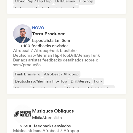
Cloud Rap / Hip Hop
Drill/Jersey
Hip-hop
Instrumental
Hip-hop instrumental
NOVO
Terra Producer
Especialista Em Som
< 100 feedbacks enviados
Afrobeat / Afropop
Funk brasileiro
Deutschrap/German Hip-Hop
Drill/Jersey
Funk
Dar aos artistas feedbacks detalhados sobre o
som/produção
Funk brasileiro
Afrobeat / Afropop
Deutschrap/German Hip-Hop
Drill/Jersey
Funk
Hip-hop
Rap internacional
Nederhop/Dutch Hip-Hop
Musiques Obliques
Mídia/Jornalista
> 3100 feedbacks enviados
Música africana
Afrobeat / Afropop