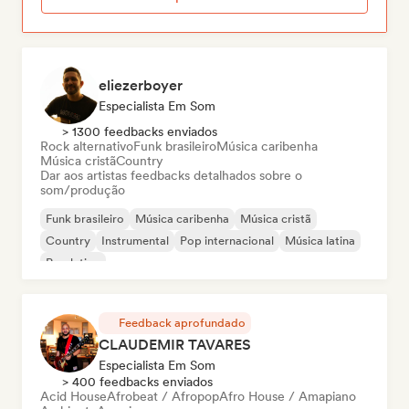
eliezerboyer
Especialista Em Som
> 1300 feedbacks enviados
Rock alternativo
Funk brasileiro
Música caribenha
Música cristã
Country
Dar aos artistas feedbacks detalhados sobre o
som/produção
Funk brasileiro
Música caribenha
Música cristã
Country
Instrumental
Pop internacional
Música latina
Pop latino
Feedback aprofundado
CLAUDEMIR TAVARES
Especialista Em Som
> 400 feedbacks enviados
Acid House
Afrobeat / Afropop
Afro House / Amapiano