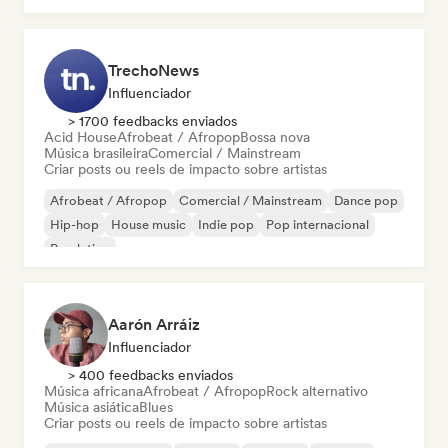
TrechoNews
Influenciador
> 1700 feedbacks enviados
Acid House
Afrobeat / Afropop
Bossa nova
Música brasileira
Comercial / Mainstream
Criar posts ou reels de impacto sobre artistas
Afrobeat / Afropop
Comercial / Mainstream
Dance pop
Hip-hop
House music
Indie pop
Pop internacional
Pop latino
Aarón Arráiz
Influenciador
> 400 feedbacks enviados
Música africana
Afrobeat / Afropop
Rock alternativo
Música asiática
Blues
Criar posts ou reels de impacto sobre artistas