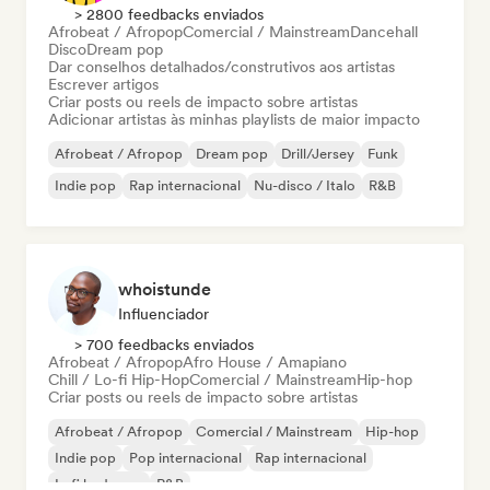
> 2800 feedbacks enviados
Afrobeat / Afropop
Comercial / Mainstream
Dancehall
Disco
Dream pop
Dar conselhos detalhados/construtivos aos artistas
Escrever artigos
Criar posts ou reels de impacto sobre artistas
Adicionar artistas às minhas playlists de maior impacto
Afrobeat / Afropop
Dream pop
Drill/Jersey
Funk
Indie pop
Rap internacional
Nu-disco / Italo
R&B
whoistunde
Influenciador
> 700 feedbacks enviados
Afrobeat / Afropop
Afro House / Amapiano
Chill / Lo-fi Hip-Hop
Comercial / Mainstream
Hip-hop
Criar posts ou reels de impacto sobre artistas
Afrobeat / Afropop
Comercial / Mainstream
Hip-hop
Indie pop
Pop internacional
Rap internacional
Lofi bedroom
R&B