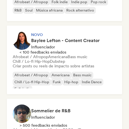
Afrobeat / Afropop
Folk indie
Indie pop
Pop rock
R&B
Soul
Música africana
Rock alternativo
NOVO
Baylee Lefton - Content Creator
Influenciador
< 100 feedbacks enviados
Afrobeat / Afropop
Americana
Bass music
Chill / Lo-fi Hip-Hop
Dubstep
Criar posts ou reels de impacto sobre artistas
Afrobeat / Afropop
Americana
Bass music
Chill / Lo-fi Hip-Hop
Funk
Hip-hop
Indie Dance
Folk indie
Sommelier de R&B
Influenciador
> 500 feedbacks enviados