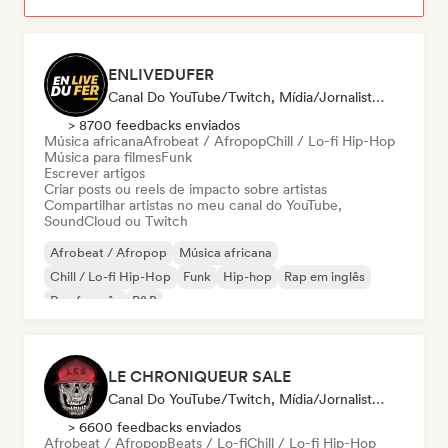
ENLIVEDUFER
Canal Do YouTube/Twitch, Mídia/Jornalista, Influenciador
> 8700 feedbacks enviados
Música africana
Afrobeat / Afropop
Chill / Lo-fi Hip-Hop
Música para filmes
Funk
Escrever artigos
Criar posts ou reels de impacto sobre artistas
Compartilhar artistas no meu canal do YouTube,
SoundCloud ou Twitch
Afrobeat / Afropop
Música africana
Chill / Lo-fi Hip-Hop
Funk
Hip-hop
Rap em inglês
Rap francês
R&B
LE CHRONIQUEUR SALE
Canal Do YouTube/Twitch, Mídia/Jornalista, Influenciador
> 6600 feedbacks enviados
Afrobeat / Afropop
Beats / Lo-fi
Chill / Lo-fi Hip-Hop