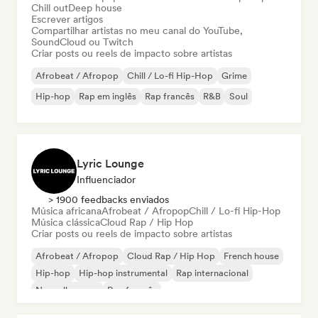
Chill out
Deep house
Escrever artigos
Compartilhar artistas no meu canal do YouTube,
SoundCloud ou Twitch
Criar posts ou reels de impacto sobre artistas
Afrobeat / Afropop
Chill / Lo-fi Hip-Hop
Grime
Hip-hop
Rap em inglês
Rap francês
R&B
Soul
Lyric Lounge
Influenciador
> 1900 feedbacks enviados
Música africana
Afrobeat / Afropop
Chill / Lo-fi Hip-Hop
Música clássica
Cloud Rap / Hip Hop
Criar posts ou reels de impacto sobre artistas
Afrobeat / Afropop
Cloud Rap / Hip Hop
French house
Hip-hop
Hip-hop instrumental
Rap internacional
Nouvelle scene
Rap francês