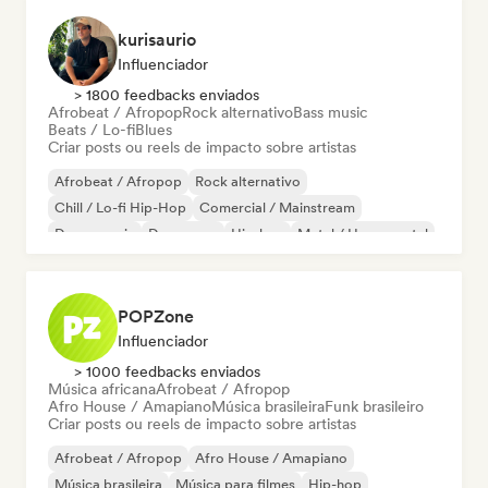
kurisaurio
Influenciador
> 1800 feedbacks enviados
Afrobeat / Afropop
Rock alternativo
Bass music
Beats / Lo-fi
Blues
Criar posts ou reels de impacto sobre artistas
Afrobeat / Afropop
Rock alternativo
Chill / Lo-fi Hip-Hop
Comercial / Mainstream
Dance music
Dance pop
Hip-hop
Metal / Heavy metal
POPZone
Influenciador
> 1000 feedbacks enviados
Música africana
Afrobeat / Afropop
Afro House / Amapiano
Música brasileira
Funk brasileiro
Criar posts ou reels de impacto sobre artistas
Afrobeat / Afropop
Afro House / Amapiano
Música brasileira
Música para filmes
Hip-hop