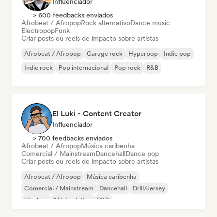
Influenciador
> 600 feedbacks enviados
Afrobeat / Afropop
Rock alternativo
Dance music
Electropop
Funk
Criar posts ou reels de impacto sobre artistas
Afrobeat / Afropop
Garage rock
Hyperpop
Indie pop
Indie rock
Pop internacional
Pop rock
R&B
El Luki - Content Creator
Influenciador
> 700 feedbacks enviados
Afrobeat / Afropop
Música caribenha
Comercial / Mainstream
Dancehall
Dance pop
Criar posts ou reels de impacto sobre artistas
Afrobeat / Afropop
Música caribenha
Comercial / Mainstream
Dancehall
Drill/Jersey
Hip-hop
Música latina
R&B