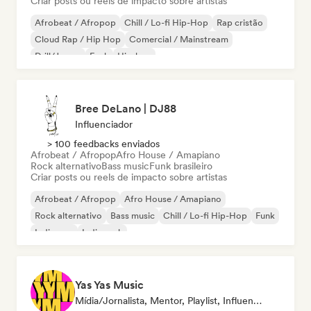
Criar posts ou reels de impacto sobre artistas
Afrobeat / Afropop
Chill / Lo-fi Hip-Hop
Rap cristão
Cloud Rap / Hip Hop
Comercial / Mainstream
Drill/Jersey
Funk
Hip-hop
Bree DeLano | DJ88
Influenciador
> 100 feedbacks enviados
Afrobeat / Afropop
Afro House / Amapiano
Rock alternativo
Bass music
Funk brasileiro
Criar posts ou reels de impacto sobre artistas
Afrobeat / Afropop
Afro House / Amapiano
Rock alternativo
Bass music
Chill / Lo-fi Hip-Hop
Funk
Indie pop
Indie rock
Yas Yas Music
Mídia/Jornalista, Mentor, Playlist, Influenciador