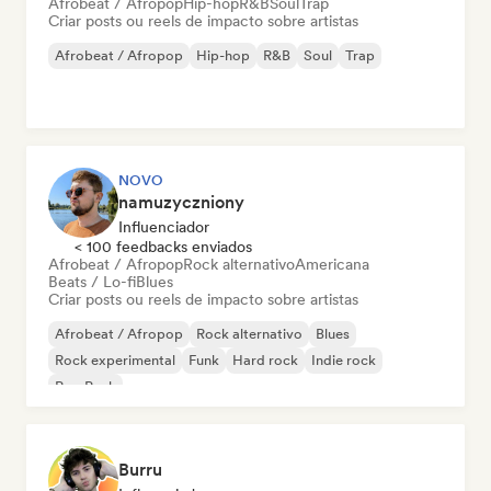
Afrobeat / Afropop
Hip-hop
R&B
Soul
Trap
Criar posts ou reels de impacto sobre artistas
Afrobeat / Afropop
Hip-hop
R&B
Soul
Trap
NOVO
namuzyczniony
Influenciador
< 100 feedbacks enviados
Afrobeat / Afropop
Rock alternativo
Americana
Beats / Lo-fi
Blues
Criar posts ou reels de impacto sobre artistas
Afrobeat / Afropop
Rock alternativo
Blues
Rock experimental
Funk
Hard rock
Indie rock
Pop Punk
Burru