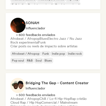
Folk indie
Pop internacional
Rap internacional
SONAH
Influenciador
> 600 feedbacks enviados
Afrobeat / Afropop
Blues
Electro Jazz / Nu Jazz
Rock experimental
Funk
Criar posts ou reels de impacto sobre artistas
Afrobeat / Afropop
Funk
Indie pop
Indie rock
Pop soul
R&B
Soul
Blues
Bridging The Gap - Content Creator
Influenciador
> 500 feedbacks enviados
Afrobeat / Afropop
Chill / Lo-fi Hip-Hop
Rap cristão
Cloud Rap / Hip Hop
Comercial / Mainstream