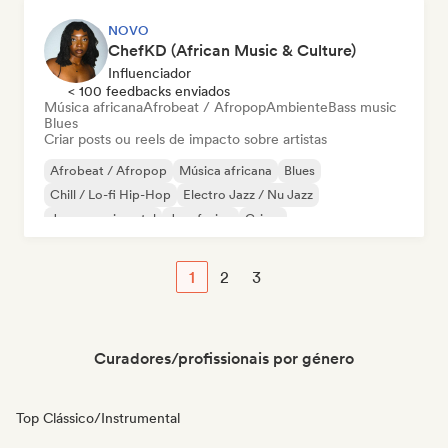
NOVO
ChefKD (African Music & Culture)
Influenciador
< 100 feedbacks enviados
Música africana
Afrobeat / Afropop
Ambiente
Bass music
Blues
Criar posts ou reels de impacto sobre artistas
Afrobeat / Afropop
Música africana
Blues
Chill / Lo-fi Hip-Hop
Electro Jazz / Nu Jazz
Jazz experimental
Jazz fusion
Grime
1
2
3
Curadores/profissionais por género
Top Clássico/Instrumental