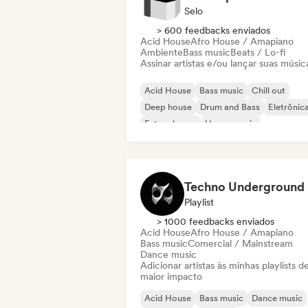
Selo
> 600 feedbacks enviados
Acid House
Afro House / Amapiano
Ambiente
Bass music
Beats / Lo-fi
Assinar artistas e/ou lançar suas músic
Acid House
Bass music
Chill out
Deep house
Drum and Bass
Eletrônic
Future house
House music
Te
Playlist
> 1000 feedbacks enviados
Acid House
Afro House / Amapiano
Bass music
Comercial / Mainstream
Dance music
Adicionar artistas às minhas playlists d
maior impacto
Acid House
Bass music
Dance music