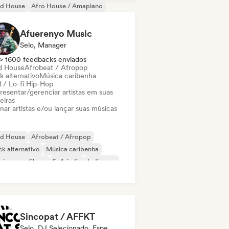
id House
Afro House / Amapiano
nce music
Dance pop
Deep house
ure house
Hard Techno
Afuerenyo Music
odic & Progressive House
Selo, Manager
> 1600 feedbacks enviados
d House
Afrobeat / Afropop
k alternativo
Música caribenha
l / Lo-fi Hip-Hop
resentar/gerenciar artistas em suas
eiras
nar artistas e/ou lançar suas músicas
id House
Afrobeat / Afropop
k alternativo
Música caribenha
ica para filmes
Folk indie
Indie pop
ica latina
Sincopat / AFFKT
Selo, DJ Selecionado, Especialista Em Som