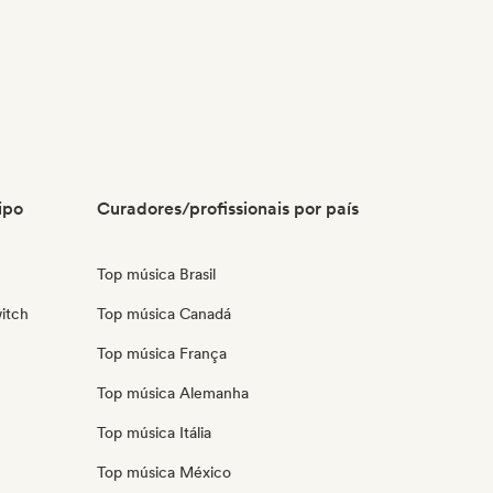
ipo
Curadores/profissionais por país
Top música Brasil
itch
Top música Canadá
Top música França
Top música Alemanha
Top música Itália
Top música México