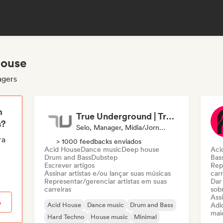
house
agers
m
True Underground | True Techno Podcast | ONE
s?
Selo, Manager, Mídia/Jornalista
ra
> 1000 feedbacks enviados
Acid House
Dance music
Deep house
Aci
Drum and Bass
Dubstep
Bas
Escrever artigos
Rep
Assinar artistas e/ou lançar suas músicas
carr
Representar/gerenciar artistas em suas
Dar
carreiras
sob
Assi
o
Acid House
Dance music
Drum and Bass
Adic
mai
Hard Techno
House music
Minimal