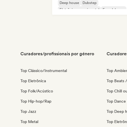
Deep house
Dubstep
Eletrônica experimental
French house
Hard Dance / Hardcore / Hardstyle
Curadores/profissionais por género
Curadores
Top Clássico/Instrumental
Top Ambie
Top Eletrônica
Top Beats /
Top Folk/Acústico
Top Chill o
Top Hip-hop/Rap
Top Dance
Top Jazz
Top Deep 
Top Metal
Top Eletrôn