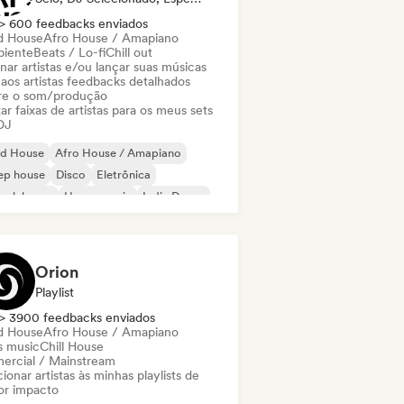
> 600 feedbacks enviados
d House
Afro House / Amapiano
iente
Beats / Lo-fi
Chill out
nar artistas e/ou lançar suas músicas
 aos artistas feedbacks detalhados
re o som/produção
ar faixas de artistas para os meus sets
DJ
id House
Afro House / Amapiano
ep house
Disco
Eletrônica
ench house
House music
Indie Dance
Orion
Playlist
> 3900 feedbacks enviados
d House
Afro House / Amapiano
s music
Chill House
ercial / Mainstream
ionar artistas às minhas playlists de
or impacto