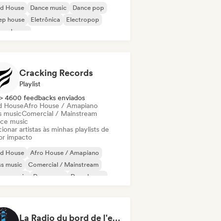
id House
Dance music
Dance pop
ep house
Eletrônica
Electropop
ure house
d Dance / Hardcore / Hardstyle
Cracking Records
Playlist
> 4600 feedbacks enviados
d House
Afro House / Amapiano
s music
Comercial / Mainstream
ce music
ionar artistas às minhas playlists de
or impacto
id House
Afro House / Amapiano
s music
Comercial / Mainstream
nce music
Dance pop
Deep house
bstep
La Radio du bord de l'eau - DAB+ Radio Station (Switzerland)