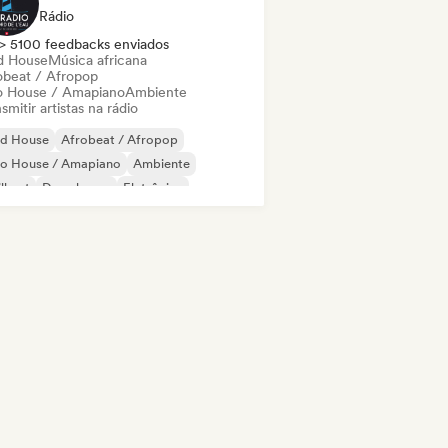
Rádio
> 5100 feedbacks enviados
d House
Música africana
obeat / Afropop
o House / Amapiano
Ambiente
smitir artistas na rádio
id House
Afrobeat / Afropop
ro House / Amapiano
Ambiente
ll out
Deep house
Eletrônica
use music