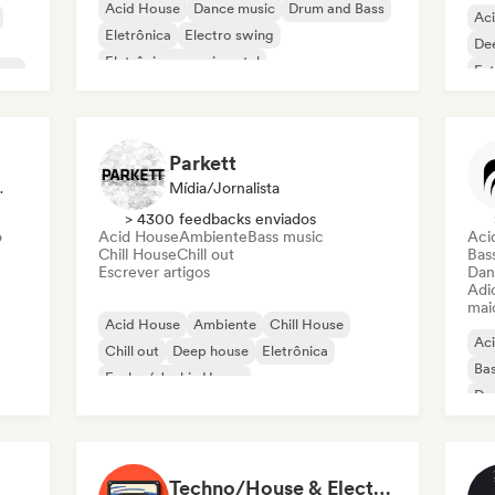
Acid House
Dance music
Drum and Bass
Ac
Eletrônica
Electro swing
De
Eletrônica experimental
use
Fut
Funky / Jackin House
Future house
Har
Parkett
/Jornalista
Mídia/Jornalista
> 4300 feedbacks enviados
o
Acid House
Ambiente
Bass music
Aci
Chill House
Chill out
Bas
Escrever artigos
Dan
Adic
mai
Acid House
Ambiente
Chill House
Ac
Chill out
Deep house
Eletrônica
Bas
Funky / Jackin House
Da
Hard Dance / Hardcore / Hardstyle
Du
Techno/House & Electronic Music for Svea Playlists