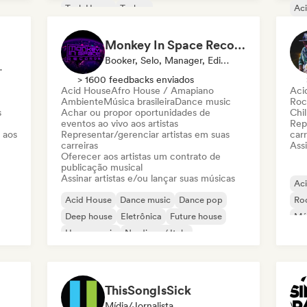
Tech House
Techno
Ac
Da
Fut
Monkey In Space Records
Mel
Booker, Selo, Manager, Editora
a, Mentor
> 1600 feedbacks enviados
Acid House
Afro House / Amapiano
Aci
Ambiente
Música brasileira
Dance music
Roc
s
Achar ou propor oportunidades de
Chil
eventos ao vivo aos artistas
Rep
 aos
Representar/gerenciar artistas em suas
carr
carreiras
Assi
Oferecer aos artistas um contrato de
publicação musical
Assinar artistas e/ou lançar suas músicas
Ac
Acid House
Dance music
Dance pop
Roc
Deep house
Eletrônica
Future house
Mús
House music
Nu-disco / Italo
Mús
ThisSongIsSick
Mídia/Jornalista