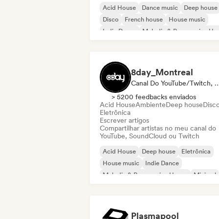
Acid House
Dance music
Deep house
Disco
French house
House music
Indie Dance
Melodic & Progressive Ho
8day_Montreal
Canal Do YouTube/Twitch, Mídia
> 5200 feedbacks enviados
Acid House
Ambiente
Deep house
Disc
Eletrônica
Escrever artigos
Compartilhar artistas no meu canal do
YouTube, SoundCloud ou Twitch
Acid House
Deep house
Eletrônica
House music
Indie Dance
Melodic & Progressive House
Minimal
Nu-disco / Italo
Plasmapool