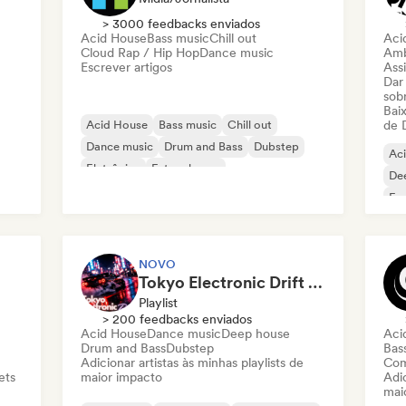
> 3000 feedbacks enviados
Acid House
Bass music
Chill out
Aci
Cloud Rap / Hip Hop
Dance music
Amb
Escrever artigos
Assi
Dar
sob
Baix
Acid House
Bass music
Chill out
de 
Dance music
Drum and Bass
Dubstep
Ac
Eletrônica
Future house
De
Fr
NOVO
Tokyo Electronic Drift 🏎️ Schranz, Hard Techno & Anime EDM
Playlist
> 200 feedbacks enviados
Acid House
Dance music
Deep house
Aci
Drum and Bass
Dubstep
Bas
Adicionar artistas às minhas playlists de
Com
ets
maior impacto
Adic
mai