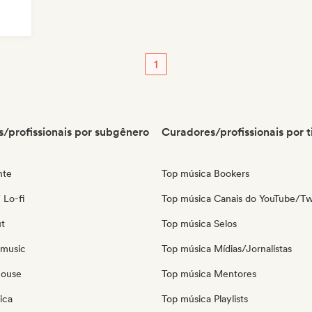
1
/profissionais por subgênero
Curadores/profissionais por t
nte
Top música Bookers
 Lo-fi
Top música Canais do YouTube/Tw
ut
Top música Selos
 music
Top música Mídias/Jornalistas
house
Top música Mentores
ica
Top música Playlists