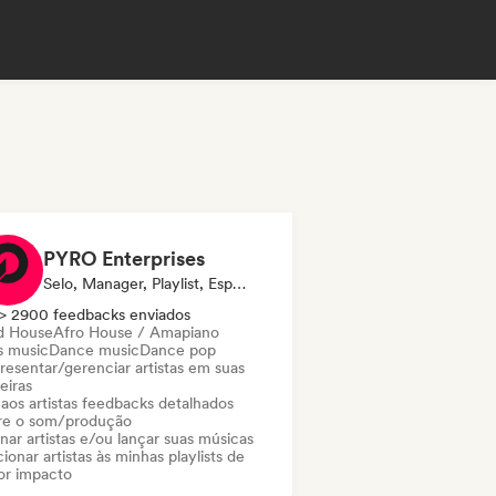
PYRO Enterprises
Selo, Manager, Playlist, Especialista Em Som
> 2900 feedbacks enviados
d House
Afro House / Amapiano
s music
Dance music
Dance pop
resentar/gerenciar artistas em suas
eiras
 aos artistas feedbacks detalhados
re o som/produção
nar artistas e/ou lançar suas músicas
ionar artistas às minhas playlists de
or impacto