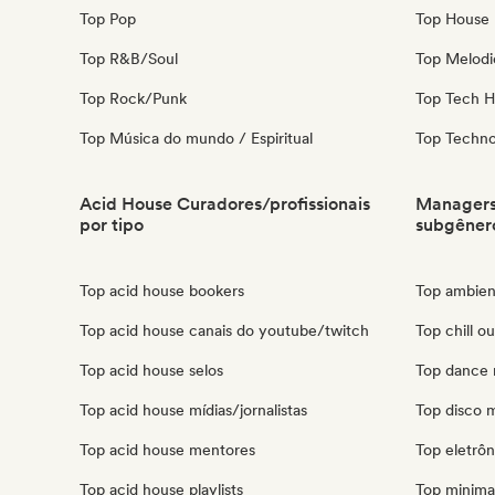
Top Pop
Top House 
Top R&B/Soul
Top Melodi
Top Rock/Punk
Top Tech 
Top Música do mundo / Espiritual
Top Techn
Acid House Curadores/profissionais
Managers 
por tipo
subgêner
Top acid house bookers
Top ambien
Top acid house canais do youtube/twitch
Top chill o
Top acid house selos
Top dance 
Top acid house mídias/jornalistas
Top disco 
Top acid house mentores
Top eletrô
Top acid house playlists
Top minima