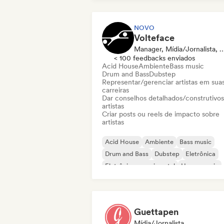
NOVO
Volteface
Manager, Mídia/Jornalist
< 100 feedbacks enviados
Acid House
Ambiente
Bass music
Drum and Bass
Dubstep
Representar/gerenciar artistas em sua
carreiras
Dar conselhos detalhados/construtivos
artistas
Criar posts ou reels de impacto sobre
artistas
Acid House
Ambiente
Bass music
Drum and Bass
Dubstep
Eletrônica
Eletrônica experimental
House music
Guettapen
Mídia/Jornalista