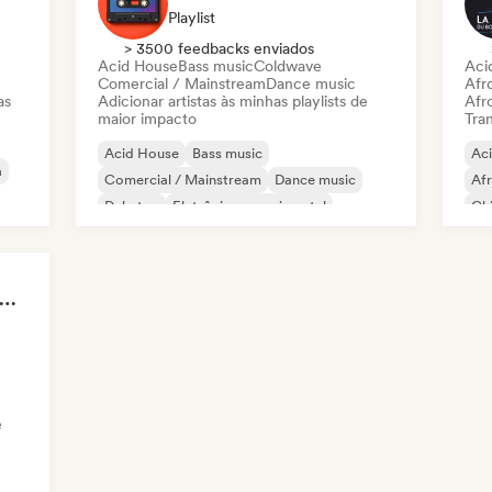
Playlist
> 3500 feedbacks enviados
Acid House
Bass music
Coldwave
Aci
Comercial / Mainstream
Dance music
Afr
as
Adicionar artistas às minhas playlists de
Afr
maior impacto
Tran
Acid House
Bass music
Ac
a
Comercial / Mainstream
Dance music
Af
Dubstep
Eletrônica experimental
Chi
French house
Hard Techno
Ho
chno Underground Rave Anthems by Orphium
e