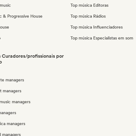
music
Top música Editoras
c & Progressive House
Top música Rádios
House
Top música Influenciadores
o
Top música Especialistas em som
Curadores/profissionais por
o
te managers
ut managers
music managers
managers
nica managers
l managers