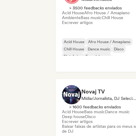
> 3500 feedbacks enviados
Acid House
Afro House / Amapiano
Ambiente
Bass music
Chill House
Escrever artigos
Acid House
Afro House / Amapiano
Chill House
Dance music
Disco
Eletrônica
French house
Funky / Jackin House
Novaj TV
Mídia/Jornalista, DJ Selecionado
> 1600 feedbacks enviados
Acid House
Bass music
Dance music
Deep house
Disco
Escrever artigos
Baixar faixas de artistas para os meus s
de DJ