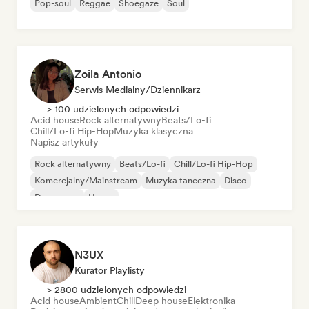
Pop-soul
Reggae
Shoegaze
Soul
Zoila Antonio
Serwis Medialny/Dziennikarz
> 100 udzielonych odpowiedzi
Acid house
Rock alternatywny
Beats/Lo-fi
Chill/Lo-fi Hip-Hop
Muzyka klasyczna
Napisz artykuły
Rock alternatywny
Beats/Lo-fi
Chill/Lo-fi Hip-Hop
Komercjalny/Mainstream
Muzyka taneczna
Disco
Dream pop
House
N3UX
Kurator Playlisty
> 2800 udzielonych odpowiedzi
Acid house
Ambient
Chill
Deep house
Elektronika