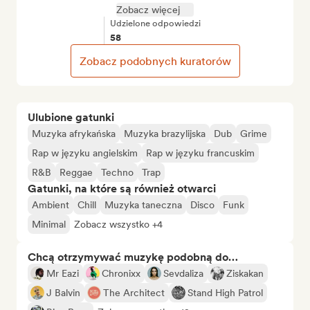
Zobacz więcej
Udzielone odpowiedzi
58
Zobacz podobnych kuratorów
Ulubione gatunki
Muzyka afrykańska
Muzyka brazylijska
Dub
Grime
Rap w języku angielskim
Rap w języku francuskim
R&B
Reggae
Techno
Trap
Gatunki, na które są również otwarci
Ambient
Chill
Muzyka taneczna
Disco
Funk
Minimal
Zobacz wszystko +4
Chcą otrzymywać muzykę podobną do…
Mr Eazi
Chronixx
Sevdaliza
Ziskakan
J Balvin
The Architect
Stand High Patrol