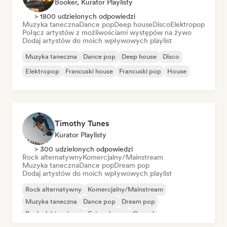
Booker, Kurator Playlisty
> 1800 udzielonych odpowiedzi
Muzyka taneczna
Dance pop
Deep house
Disco
Elektropop
Połącz artystów z możliwościami występów na żywo
Dodaj artystów do moich wpływowych playlist
Muzyka taneczna
Dance pop
Deep house
Disco
Elektropop
Francuski house
Francuski pop
House
Timothy Tunes
Kurator Playlisty
> 300 udzielonych odpowiedzi
Rock alternatywny
Komercjalny/Mainstream
Muzyka taneczna
Dance pop
Dream pop
Dodaj artystów do moich wpływowych playlist
Rock alternatywny
Komercjalny/Mainstream
Muzyka taneczna
Dance pop
Dream pop
Rock elektroniczny
Future house
Gospel