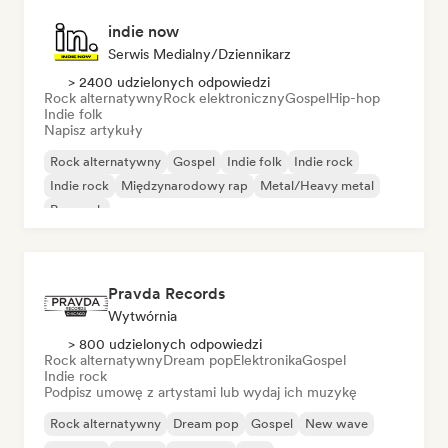
indie now
Serwis Medialny/Dziennikarz
> 2400 udzielonych odpowiedzi
Rock alternatywny
Rock elektroniczny
Gospel
Hip-hop
Indie folk
Napisz artykuły
Rock alternatywny
Gospel
Indie folk
Indie rock
Indie rock
Międzynarodowy rap
Metal/Heavy metal
Pop rock
Pravda Records
Wytwórnia
> 800 udzielonych odpowiedzi
Rock alternatywny
Dream pop
Elektronika
Gospel
Indie rock
Podpisz umowę z artystami lub wydaj ich muzykę
Rock alternatywny
Dream pop
Gospel
New wave