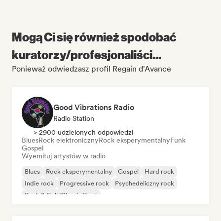
Mogą Ci się również spodobać
kuratorzy/profesjonaliści...
Ponieważ odwiedzasz profil Regain d'Avance
Good Vibrations Radio
Radio Station
> 2900 udzielonych odpowiedzi
Blues
Rock elektroniczny
Rock eksperymentalny
Funk
Gospel
Wyemituj artystów w radio
Blues
Rock eksperymentalny
Gospel
Hard rock
Indie rock
Progressive rock
Psychedeliczny rock
Rock & Roll/Classic Rock