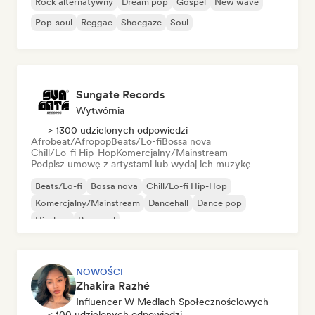
Rock alternatywny
Dream pop
Gospel
New wave
Pop-soul
Reggae
Shoegaze
Soul
Sungate Records
Wytwórnia
> 1300 udzielonych odpowiedzi
Afrobeat/Afropop
Beats/Lo-fi
Bossa nova
Chill/Lo-fi Hip-Hop
Komercjalny/Mainstream
Podpisz umowę z artystami lub wydaj ich muzykę
Beats/Lo-fi
Bossa nova
Chill/Lo-fi Hip-Hop
Komercjalny/Mainstream
Dancehall
Dance pop
Hip-hop
Pop-soul
NOWOŚCI
Zhakira Razhé
Influencer W Mediach Społecznościowych
< 100 udzielonych odpowiedzi