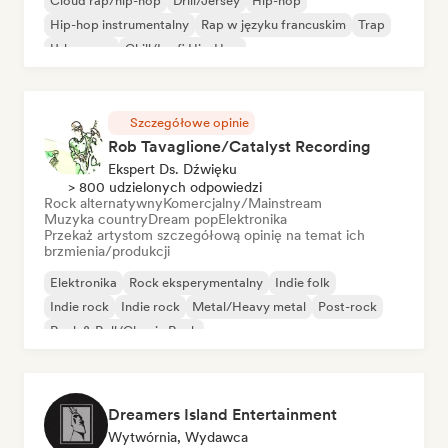
Cloud rap/hip-hop
Drill/Jersey
Hip-hop
Hip-hop instrumentalny
Rap w języku francuskim
Trap
Urban pop
Chill/Lo-fi Hip-Hop
Szczegółowe opinie
Rob Tavaglione/Catalyst Recording
Ekspert Ds. Dźwięku
> 800 udzielonych odpowiedzi
Rock alternatywny
Komercjalny/Mainstream
Muzyka country
Dream pop
Elektronika
Przekaż artystom szczegółową opinię na temat ich
brzmienia/produkcji
Elektronika
Rock eksperymentalny
Indie folk
Indie rock
Indie rock
Metal/Heavy metal
Post-rock
Rock & Roll/Classic Rock
Dreamers Island Entertainment
Wytwórnia, Wydawca