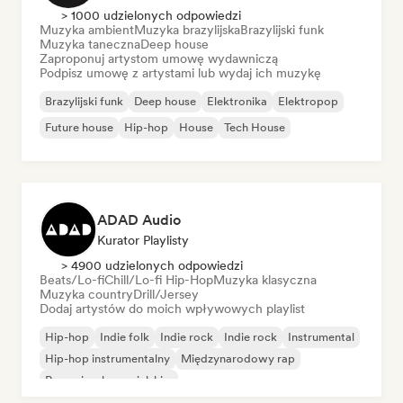
> 1000 udzielonych odpowiedzi
Muzyka ambient
Muzyka brazylijska
Brazylijski funk
Muzyka taneczna
Deep house
Zaproponuj artystom umowę wydawniczą
Podpisz umowę z artystami lub wydaj ich muzykę
Brazylijski funk
Deep house
Elektronika
Elektropop
Future house
Hip-hop
House
Tech House
ADAD Audio
Kurator Playlisty
> 4900 udzielonych odpowiedzi
Beats/Lo-fi
Chill/Lo-fi Hip-Hop
Muzyka klasyczna
Muzyka country
Drill/Jersey
Dodaj artystów do moich wpływowych playlist
Hip-hop
Indie folk
Indie rock
Indie rock
Instrumental
Hip-hop instrumentalny
Międzynarodowy rap
Rap w języku angielskim