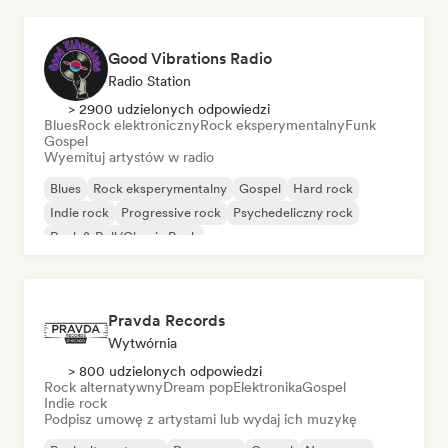
Good Vibrations Radio
Radio Station
> 2900 udzielonych odpowiedzi
Blues
Rock elektroniczny
Rock eksperymentalny
Funk
Gospel
Wyemituj artystów w radio
Blues
Rock eksperymentalny
Gospel
Hard rock
Indie rock
Progressive rock
Psychedeliczny rock
Rock & Roll/Classic Rock
Pravda Records
Wytwórnia
> 800 udzielonych odpowiedzi
Rock alternatywny
Dream pop
Elektronika
Gospel
Indie rock
Podpisz umowę z artystami lub wydaj ich muzykę