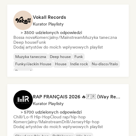
Vokall Records
Kurator Playlisty
> 3500 udzielonych odpowiedzi
Bossa nova
Komercjalny/Mainstream
Muzyka taneczna
Deep house
Funk
Dodaj artystów do moich wpływowych playlist
Muzyka taneczna
Deep house
Funk
Funky/Jackin House
House
Indie rock
Nu-disco/Italo
Pop-soul
RAP FRANÇAIS 2026 🔥🇫🇷 (Way Records)
Kurator Playlisty
> 5700 udzielonych odpowiedzi
Chill/Lo-fi Hip-Hop
Cloud rap/hip-hop
Komercjalny/Mainstream
Drill/Jersey
Hip-hop
Dodaj artystów do moich wpływowych playlist