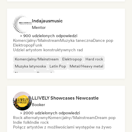
Indajausmusic
Mentor
> 900 udzielonych odpowiedzi
Komercjalny/Mainstream
Muzyka taneczna
Dance pop
Elektropop
Funk
Udziel artystom konstruktywnych rad
Komercjalny/Mainstream
Elektropop
Hard rock
Muzyka latynoska
Latin Pop
Metal/Heavy metal
New wave
Pop rock
LLIVELY Showcases Newcastle
Booker
> 2000 udzielonych odpowiedzi
Rock alternatywny
Komercjalny/Mainstream
Dream pop
Indie folk
Indie rock
Połącz artystów z możliwościami występów na żywo