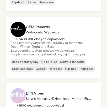
Hip-hop
House
New wave
CFM Records
Wytwórnia, Wydawca
> 5400 udzielonych odpowiedzi
Rock alternatywny
Chill House
Muzyka taneczna
Death/Thrash
Drum and Bass
Zaproponuj artystom umowę wydawniczą
Podpisz umowę z artystami lub wydaj ich muzykę
Rock alternatywny
Chill House
Muzyka taneczna
Drum and Bass
Gospel
Hardcore
Hip-hop
Indie rock
ETN Vibes
Serwis Medialny/Dziennikarz, Mentor, Ekspert Ds. Dźwięku
> 1900 udzielonych odpowiedzi