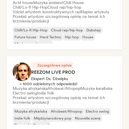
Acid house
Muzyka ambient
Chill House
Chill/Lo-fi Hip-Hop
Cloud rap/hip-hop
Udziel artystom konstruktywnych rad
Napisz artykuły
Przekaż artystom szczegółową opinię na temat ich
brzmienia/produkcji
Chill/Lo-fi Hip-Hop
Cloud rap/hip-hop
Dubstep
Future house
Hard Techno
Hip-hop
House
Międzynarodowy rap
Szczegółowe opinie
REEZOM LIVE PROD
Ekspert Ds. Dźwięku
> 1000 udzielonych odpowiedzi
Muzyka afrykańska
Afrobeat/Afropop
Muzyka karaibska
Electro swing
Indie folk
Przekaż artystom szczegółową opinię na temat ich
brzmienia/produkcji
Muzyka afrykańska
Afrobeat/Afropop
Electro swing
Indie folk
Międzynarodowy pop
Nouvelle scene
Pop rock
Pop-soul