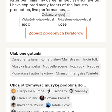
After beginning my career in 1985 as a songwriter, 
I have explored many facets of the industry: 
production, live performances, ...
Zobacz więcej
Wskaźnik odpowiedzi
Udzielone odpowiedzi
100%
1,099
Zobacz podobnych kuratorów
Ulubione gatunki
Canzone Italiana
Komercjalny/Mainstream
Indie folk
Muzyka latynoska
Nouvelle scene
Pop rock
Reggae
Piosenkarz i autor tekstów
Chanson Française/Variété
Chcą otrzymywać muzykę podobną do…
Fuego De Rumba
Calogero
Vianney
Clara Luciani
Sofiane Pamart
Alexandre Poulin
Adèle Coyo