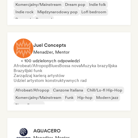
Komercjalny/Mainstream
Dream pop
Indie folk
Indie rock
Międzynarodowy pop
Lofi bedroom
Pop rock
Pop-soul
Juel Concepts
Menadżer, Mentor
< 100 udzielonych odpowiedzi
Afrobeat/Afropop
Blues
Bossa nova
Muzyka brazylijska
Brazylijski funk
Zarządzaj karierą artystów
Udziel artystom konstruktywnych rad
Afrobeat/Afropop
Canzone Italiana
Chill/Lo-fi Hip-Hop
Komercjalny/Mainstream
Funk
Hip-hop
Modern jazz
Nouvelle scene
AGUACERO
Menadżer, Mentor