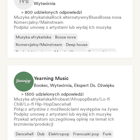
Wytwórnia
> 800 udzielonych odpowiedzi
Muzyka afrykańska
Rock alternatywny
Blues
Bossa nova
Komercjalny/Mainstream
Podpisz umowę z artystami lub wydaj ich muzykę
Muzyka afrykańska
Bossa nova
Komercjalny/Mainstream
Deep house
Rock elektroniczny
Muzyka filmowa
Francuski pop
Nouvelle scene
Yearning Music
Booker, Wytwórnia, Ekspert Ds. Dźwięku
> 1300 udzielonych odpowiedzi
Muzyka afrykańska
Afrobeat/Afropop
Beats/Lo-fi
Chill/Lo-fi Hip-Hop
Dancehall
Połącz artystów z możliwościami występów na żywo
Podpisz umowę z artystami lub wydaj ich muzykę
Przekaż artystom szczegółową opinię na temat ich
brzmienia/produkcji
Dancehall
Dub
Elektropop
Francuski pop
Funk