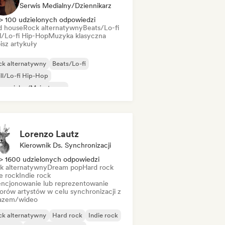
Serwis Medialny/Dziennikarz
> 100 udzielonych odpowiedzi
d house
Rock alternatywny
Beats/Lo-fi
ll/Lo-fi Hip-Hop
Muzyka klasyczna
isz artykuły
ck alternatywny
Beats/Lo-fi
ll/Lo-fi Hip-Hop
mercjalny/Mainstream
zyka taneczna
Disco
Dream pop
use
Lorenzo Lautz
Kierownik Ds. Synchronizacji
> 1600 udzielonych odpowiedzi
k alternatywny
Dream pop
Hard rock
e rock
Indie rock
encjonowanie lub reprezentowanie
orów artystów w celu synchronizacji z
azem/wideo
ck alternatywny
Hard rock
Indie rock