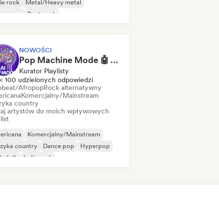
ie rock
Metal/Heavy metal
w wave
Post-rock
chedeliczny rock
NOWOŚCI
Pop Machine Mode 🤖 AI Music, Indie Pop & Dream Pop
Kurator Playlisty
< 100 udzielonych odpowiedzi
obeat/Afropop
Rock alternatywny
ricana
Komercjalny/Mainstream
yka country
aj artystów do moich wpływowych
list
ericana
Komercjalny/Mainstream
zyka country
Dance pop
Hyperpop
ie folk
Indie rock
ędzynarodowy pop