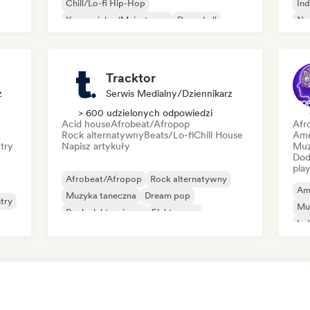
Chill/Lo-fi Hip-Hop
Ind
Komercjalny/Mainstream
Dancehall
Ne
Dance pop
Hip-hop
Pop-soul
Psy
Tracktor
z
Serwis Medialny/Dziennikarz
> 600 udzielonych odpowiedzi
Acid house
Afrobeat/Afropop
Afr
Rock alternatywny
Beats/Lo-fi
Chill House
Ame
try
Napisz artykuły
Muz
Dod
play
Afrobeat/Afropop
Rock alternatywny
Am
Muzyka taneczna
Dream pop
try
Mu
Rock elektroniczny
Elektropop
Ind
Francuski pop
Hip-hop
Mi