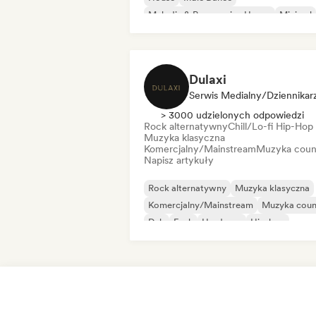
Melodic & Progressive House
Minimal
Organic house/Downtempo
Dulaxi
Serwis Medialny/Dziennikar
> 3000 udzielonych odpowiedzi
Rock alternatywny
Chill/Lo-fi Hip-Hop
Muzyka klasyczna
Komercjalny/Mainstream
Muzyka coun
Napisz artykuły
Rock alternatywny
Muzyka klasyczna
Komercjalny/Mainstream
Muzyka coun
Dub
Funk
Hardcore
Hip-hop