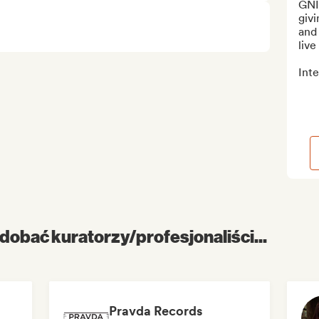
GNI
givi
and 
live
Int
dobać kuratorzy/profesjonaliści...
Pravda Records