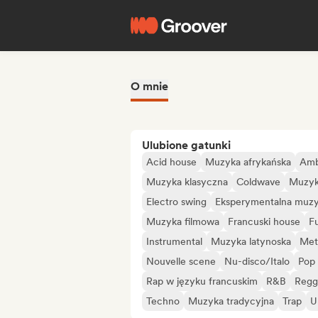
O mnie
Ulubione gatunki
Acid house
Muzyka afrykańska
Amb
Muzyka klasyczna
Coldwave
Muzyk
Electro swing
Eksperymentalna muzy
Muzyka filmowa
Francuski house
F
Instrumental
Muzyka latynoska
Met
Nouvelle scene
Nu-disco/Italo
Pop 
Rap w języku francuskim
R&B
Regg
Techno
Muzyka tradycyjna
Trap
U