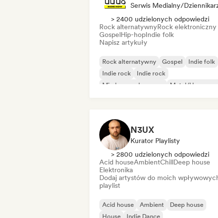
Serwis Medialny/Dziennikar
> 2400 udzielonych odpowiedzi
Rock alternatywny
Rock elektroniczny
Gospel
Hip-hop
Indie folk
Napisz artykuły
Rock alternatywny
Gospel
Indie folk
Indie rock
Indie rock
Międzynarodowy rap
Metal/Heavy me
Pop rock
N3UX
Kurator Playlisty
> 2800 udzielonych odpowiedzi
Acid house
Ambient
Chill
Deep house
Elektronika
Dodaj artystów do moich wpływowyc
playlist
Acid house
Ambient
Deep house
House
Indie Dance