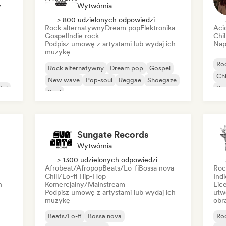
z
Wytwórnia
> 800 udzielonych odpowiedzi
Rock alternatywny
Dream pop
Elektronika
Aci
Gospel
Indie rock
Chi
Podpisz umowę z artystami lub wydaj ich
Nap
muzykę
Ro
Rock alternatywny
Dream pop
Gospel
Chi
New wave
Pop-soul
Reggae
Shoegaze
tal
Ko
Soul
Mu
Ho
Sungate Records
Wytwórnia
> 1300 udzielonych odpowiedzi
Afrobeat/Afropop
Beats/Lo-fi
Bossa nova
Roc
Chill/Lo-fi Hip-Hop
Indi
h
Komercjalny/Mainstream
Lic
Podpisz umowę z artystami lub wydaj ich
utw
muzykę
obr
Beats/Lo-fi
Bossa nova
Ro