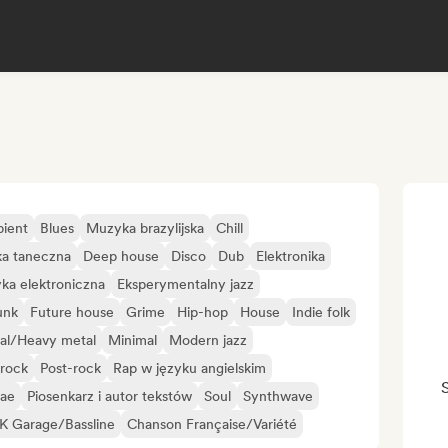
ient
Blues
Muzyka brazylijska
Chill
a taneczna
Deep house
Disco
Dub
Elektronika
ka elektroniczna
Eksperymentalny jazz
unk
Future house
Grime
Hip-hop
House
Indie folk
al/Heavy metal
Minimal
Modern jazz
rock
Post-rock
Rap w języku angielskim
ae
Piosenkarz i autor tekstów
Soul
Synthwave
K Garage/Bassline
Chanson Française/Variété