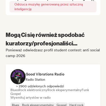
Odrzuca muzykę generowaną przez sztuczną
inteligencję
Mogą Ci się również spodobać
kuratorzy/profesjonaliści...
Ponieważ odwiedzasz profil student contest: anti social
camp 2026
Good Vibrations Radio
Radio Station
> 2900 udzielonych odpowiedzi
Blues
Rock elektroniczny
Rock eksperymentalny
Funk
Gospel
Wyemituj artystów w radio
Blues
Rock eksperymentalny
Gospel
Hard rock