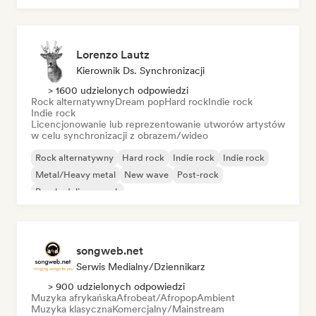
Lorenzo Lautz
Kierownik Ds. Synchronizacji
> 1600 udzielonych odpowiedzi
Rock alternatywny
Dream pop
Hard rock
Indie rock
Indie rock
Licencjonowanie lub reprezentowanie utworów artystów
w celu synchronizacji z obrazem/wideo
Rock alternatywny
Hard rock
Indie rock
Indie rock
Metal/Heavy metal
New wave
Post-rock
Psychedeliczny rock
songweb.net
Serwis Medialny/Dziennikarz
> 900 udzielonych odpowiedzi
Muzyka afrykańska
Afrobeat/Afropop
Ambient
Muzyka klasyczna
Komercjalny/Mainstream