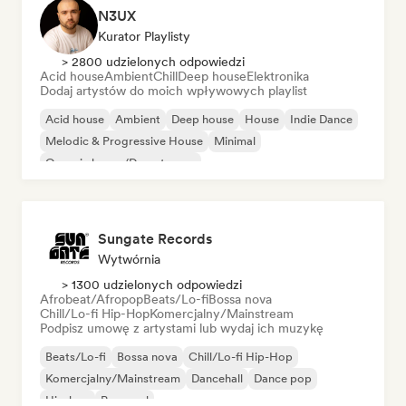
N3UX
Kurator Playlisty
> 2800 udzielonych odpowiedzi
Acid house
Ambient
Chill
Deep house
Elektronika
Dodaj artystów do moich wpływowych playlist
Acid house
Ambient
Deep house
House
Indie Dance
Melodic & Progressive House
Minimal
Organic house/Downtempo
Sungate Records
Wytwórnia
> 1300 udzielonych odpowiedzi
Afrobeat/Afropop
Beats/Lo-fi
Bossa nova
Chill/Lo-fi Hip-Hop
Komercjalny/Mainstream
Podpisz umowę z artystami lub wydaj ich muzykę
Beats/Lo-fi
Bossa nova
Chill/Lo-fi Hip-Hop
Komercjalny/Mainstream
Dancehall
Dance pop
Hip-hop
Pop-soul