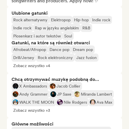
songwriters and producers. Apply now! ✨
Ulubione gatunki
Rock alternatywny
Elektropop
Hip-hop
Indie rock
Indie rock
Rap w języku angielskim
R&B
Piosenkarz i autor tekstów
Soul
Gatunki, na które są również otwarci
Afrobeat/Afropop
Dance pop
Dream pop
Drill/Jersey
Rock elektroniczny
Jazz fusion
Zobacz wszystko +4
Chcą otrzymywać muzykę podobną do…
X Ambassadors
Jacob Collier
Andy Grammer
JP Saxe
Miranda Lambert
WALK THE MOON
Nile Rodgers
Ava Max
Zobacz wszystko +3
Główne możliwości