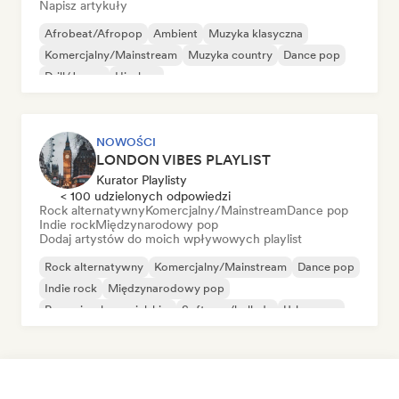
Napisz artykuły
Afrobeat/Afropop
Ambient
Muzyka klasyczna
Komercjalny/Mainstream
Muzyka country
Dance pop
Drill/Jersey
Hip-hop
NOWOŚCI
LONDON VIBES PLAYLIST
Kurator Playlisty
< 100 udzielonych odpowiedzi
Rock alternatywny
Komercjalny/Mainstream
Dance pop
Indie rock
Międzynarodowy pop
Dodaj artystów do moich wpływowych playlist
Rock alternatywny
Komercjalny/Mainstream
Dance pop
Indie rock
Międzynarodowy pop
Rap w języku angielskim
Soft pop/ballada
Urban pop