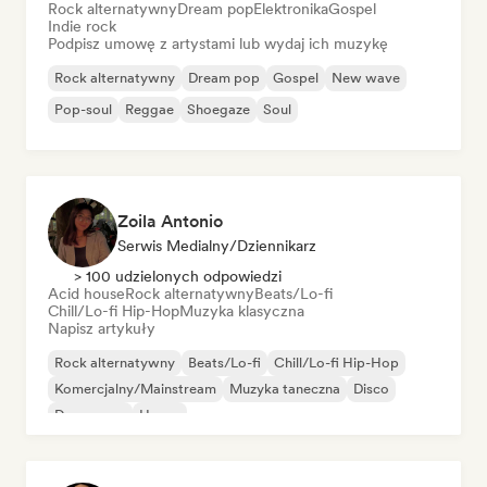
Rock alternatywny
Dream pop
Elektronika
Gospel
Indie rock
Podpisz umowę z artystami lub wydaj ich muzykę
Rock alternatywny
Dream pop
Gospel
New wave
Pop-soul
Reggae
Shoegaze
Soul
Zoila Antonio
Serwis Medialny/Dziennikarz
> 100 udzielonych odpowiedzi
Acid house
Rock alternatywny
Beats/Lo-fi
Chill/Lo-fi Hip-Hop
Muzyka klasyczna
Napisz artykuły
Rock alternatywny
Beats/Lo-fi
Chill/Lo-fi Hip-Hop
Komercjalny/Mainstream
Muzyka taneczna
Disco
Dream pop
House