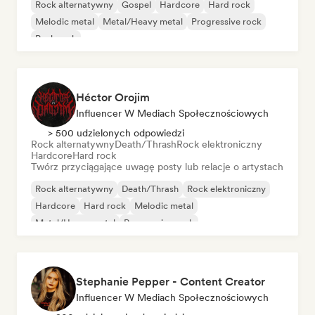
Rock alternatywny
Gospel
Hardcore
Hard rock
Melodic metal
Metal/Heavy metal
Progressive rock
Punk rock
Héctor Orojim
Influencer W Mediach Społecznościowych
> 500 udzielonych odpowiedzi
Rock alternatywny
Death/Thrash
Rock elektroniczny
Hardcore
Hard rock
Twórz przyciągające uwagę posty lub relacje o artystach
Rock alternatywny
Death/Thrash
Rock elektroniczny
Hardcore
Hard rock
Melodic metal
Metal/Heavy metal
Progressive rock
Stephanie Pepper - Content Creator
Influencer W Mediach Społecznościowych