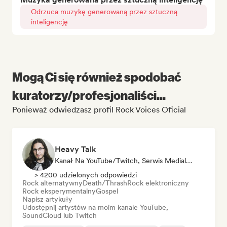
Odrzuca muzykę generowaną przez sztuczną
inteligencję
Mogą Ci się również spodobać
kuratorzy/profesjonaliści...
Ponieważ odwiedzasz profil Rock Voices Oficial
Heavy Talk
Kanał Na YouTube/Twitch, Serwis Medialny/Dziennikarz
> 4200 udzielonych odpowiedzi
Rock alternatywny
Death/Thrash
Rock elektroniczny
Rock eksperymentalny
Gospel
Napisz artykuły
Udostępnij artystów na moim kanale YouTube,
SoundCloud lub Twitch