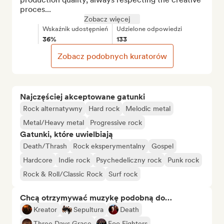
proces...
Zobacz więcej
Wskaźnik udostępnień
Udzielone odpowiedzi
36%
133
Zobacz podobnych kuratorów
Najczęściej akceptowane gatunki
Rock alternatywny
Hard rock
Melodic metal
Metal/Heavy metal
Progressive rock
Gatunki, które uwielbiają
Death/Thrash
Rock eksperymentalny
Gospel
Hardcore
Indie rock
Psychedeliczny rock
Punk rock
Rock & Roll/Classic Rock
Surf rock
Chcą otrzymywać muzykę podobną do…
Kreator
Sepultura
Death
Three Days Grace
Foo Fighters