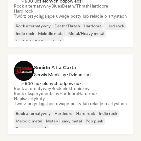
> 900 udzielonych odpowiedzi
Rock alternatywny
Blues
Death/Thrash
Hardcore
Hard rock
Twórz przyciągające uwagę posty lub relacje o artystach
Rock alternatywny
Death/Thrash
Hardcore
Hard rock
Indie rock
Melodic metal
Metal/Heavy metal
Rock & Roll/Classic Rock
Sonido A La Carta
Serwis Medialny/Dziennikarz
> 500 udzielonych odpowiedzi
Rock alternatywny
Rock elektroniczny
Rock eksperymentalny
Hardcore
Hard rock
Napisz artykuły
Twórz przyciągające uwagę posty lub relacje o artystach
Rock alternatywny
Hardcore
Hard rock
Indie rock
Melodic metal
Metal/Heavy metal
Pop punk
Progressive rock