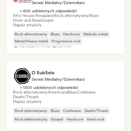
Serwis Medialny/Dziennikarz
> 600 udzielonych odpowiedzi
Afro House/Amapiano
Rock alternatywny
Blues
Drum and Bass
Gospel
Napisz artykuły
Rock alternatywny
Blues
Hardcore
Melodic metal
Metal/Heavy metal
Progressive rock
Psychedeliczny rock
Punk rock
O SubSolo
Serwis Medialny/Dziennikarz
> 1300 udzielonych odpowiedzi
Rock alternatywny
Americana
Blues
Coldwave
Death/Thrash
Napisz artykuły
Rock alternatywny
Blues
Coldwave
Death/Thrash
Rock elektroniczny
Gospel
Hardcore
Hard rock