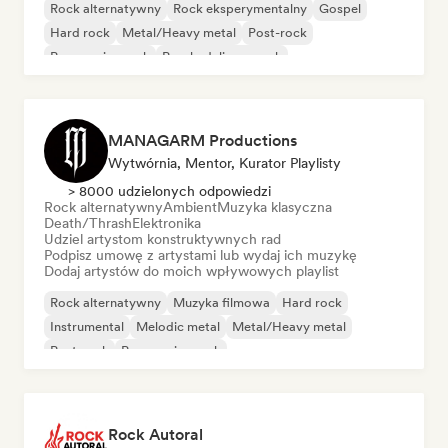
Rock alternatywny
Rock eksperymentalny
Gospel
Hard rock
Metal/Heavy metal
Post-rock
Progressive rock
Psychedeliczny rock
MANAGARM Productions
Wytwórnia, Mentor, Kurator Playlisty
> 8000 udzielonych odpowiedzi
Rock alternatywny
Ambient
Muzyka klasyczna
Death/Thrash
Elektronika
Udziel artystom konstruktywnych rad
Podpisz umowę z artystami lub wydaj ich muzykę
Dodaj artystów do moich wpływowych playlist
Rock alternatywny
Muzyka filmowa
Hard rock
Instrumental
Melodic metal
Metal/Heavy metal
Post-rock
Progressive rock
Rock Autoral