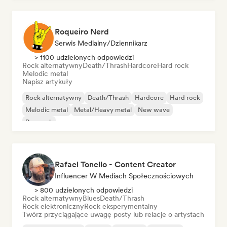
Roqueiro Nerd
Serwis Medialny/Dziennikarz
> 1100 udzielonych odpowiedzi
Rock alternatywny
Death/Thrash
Hardcore
Hard rock
Melodic metal
Napisz artykuły
Rock alternatywny
Death/Thrash
Hardcore
Hard rock
Melodic metal
Metal/Heavy metal
New wave
Pop rock
Rafael Tonello - Content Creator
Influencer W Mediach Społecznościowych
> 800 udzielonych odpowiedzi
Rock alternatywny
Blues
Death/Thrash
Rock elektroniczny
Rock eksperymentalny
Twórz przyciągające uwagę posty lub relacje o artystach