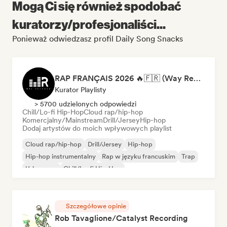
Mogą Ci się również spodobać
kuratorzy/profesjonaliści...
Ponieważ odwiedzasz profil Daily Song Snacks
RAP FRANÇAIS 2026 🔥🇫🇷 (Way Records)
Kurator Playlisty
> 5700 udzielonych odpowiedzi
Chill/Lo-fi Hip-Hop
Cloud rap/hip-hop
Komercjalny/Mainstream
Drill/Jersey
Hip-hop
Dodaj artystów do moich wpływowych playlist
Cloud rap/hip-hop
Drill/Jersey
Hip-hop
Hip-hop instrumentalny
Rap w języku francuskim
Trap
Urban pop
Chill/Lo-fi Hip-Hop
Szczegółowe opinie
Rob Tavaglione/Catalyst Recording