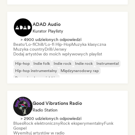
ADAD Audio
Kurator Playlisty
> 4900 udzielonych odpowiedzi
Beats/Lo-fi
Chill/Lo-fi Hip-Hop
Muzyka klasyczna
Muzyka country
Drill/Jersey
Dodaj artystów do moich wpływowych playlist
Hip-hop
Indie folk
Indie rock
Indie rock
Instrumental
Hip-hop instrumentalny
Międzynarodowy rap
Rap w języku angielskim
Good Vibrations Radio
Radio Station
> 2900 udzielonych odpowiedzi
Blues
Rock elektroniczny
Rock eksperymentalny
Funk
Gospel
Wyemituj artystów w radio