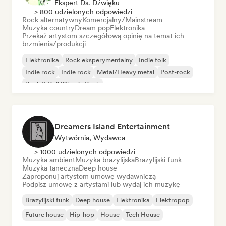
Ekspert Ds. Dźwięku
> 800 udzielonych odpowiedzi
Rock alternatywny
Komercjalny/Mainstream
Muzyka country
Dream pop
Elektronika
Przekaż artystom szczegółową opinię na temat ich
brzmienia/produkcji
Elektronika
Rock eksperymentalny
Indie folk
Indie rock
Indie rock
Metal/Heavy metal
Post-rock
Rock & Roll/Classic Rock
Dreamers Island Entertainment
Wytwórnia, Wydawca
> 1000 udzielonych odpowiedzi
Muzyka ambient
Muzyka brazylijska
Brazylijski funk
Muzyka taneczna
Deep house
Zaproponuj artystom umowę wydawniczą
Podpisz umowę z artystami lub wydaj ich muzykę
Brazylijski funk
Deep house
Elektronika
Elektropop
Future house
Hip-hop
House
Tech House