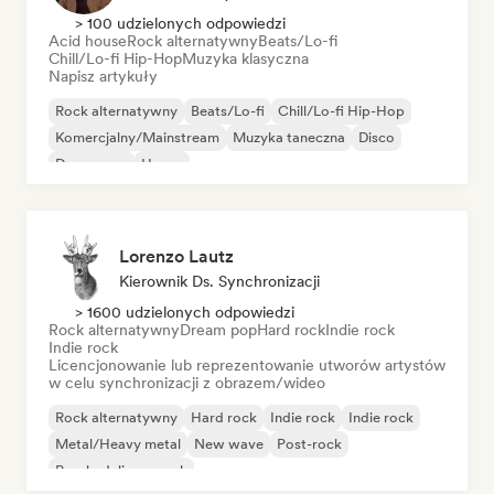
> 100 udzielonych odpowiedzi
Acid house
Rock alternatywny
Beats/Lo-fi
Chill/Lo-fi Hip-Hop
Muzyka klasyczna
Napisz artykuły
Rock alternatywny
Beats/Lo-fi
Chill/Lo-fi Hip-Hop
Komercjalny/Mainstream
Muzyka taneczna
Disco
Dream pop
House
Lorenzo Lautz
Kierownik Ds. Synchronizacji
> 1600 udzielonych odpowiedzi
Rock alternatywny
Dream pop
Hard rock
Indie rock
Indie rock
Licencjonowanie lub reprezentowanie utworów artystów
w celu synchronizacji z obrazem/wideo
Rock alternatywny
Hard rock
Indie rock
Indie rock
Metal/Heavy metal
New wave
Post-rock
Psychedeliczny rock