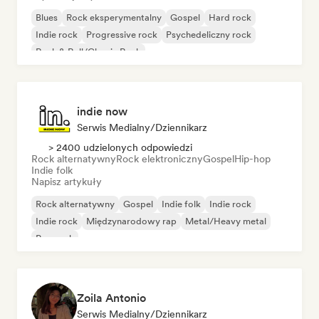
Blues
Rock eksperymentalny
Gospel
Hard rock
Indie rock
Progressive rock
Psychedeliczny rock
Rock & Roll/Classic Rock
indie now
Serwis Medialny/Dziennikarz
> 2400 udzielonych odpowiedzi
Rock alternatywny
Rock elektroniczny
Gospel
Hip-hop
Indie folk
Napisz artykuły
Rock alternatywny
Gospel
Indie folk
Indie rock
Indie rock
Międzynarodowy rap
Metal/Heavy metal
Pop rock
Zoila Antonio
Serwis Medialny/Dziennikarz