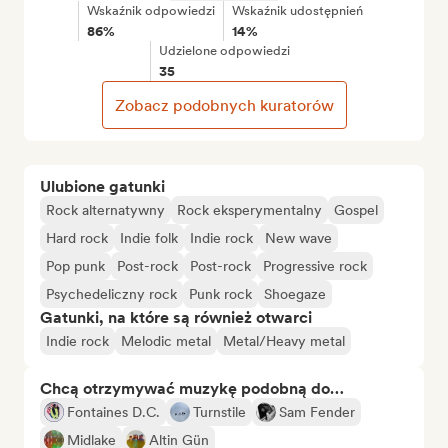
Wskaźnik odpowiedzi
Wskaźnik udostępnień
86%
14%
Udzielone odpowiedzi
35
Zobacz podobnych kuratorów
Ulubione gatunki
Rock alternatywny
Rock eksperymentalny
Gospel
Hard rock
Indie folk
Indie rock
New wave
Pop punk
Post-rock
Post-rock
Progressive rock
Psychedeliczny rock
Punk rock
Shoegaze
Gatunki, na które są również otwarci
Indie rock
Melodic metal
Metal/Heavy metal
Chcą otrzymywać muzykę podobną do…
Fontaines D.C.
Turnstile
Sam Fender
Midlake
Altin Gün