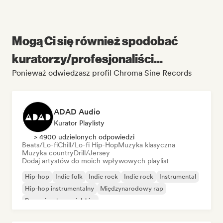
Mogą Ci się również spodobać
kuratorzy/profesjonaliści...
Ponieważ odwiedzasz profil Chroma Sine Records
ADAD Audio
Kurator Playlisty
> 4900 udzielonych odpowiedzi
Beats/Lo-fi
Chill/Lo-fi Hip-Hop
Muzyka klasyczna
Muzyka country
Drill/Jersey
Dodaj artystów do moich wpływowych playlist
Hip-hop
Indie folk
Indie rock
Indie rock
Instrumental
Hip-hop instrumentalny
Międzynarodowy rap
Rap w języku angielskim