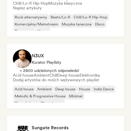
Chill/Lo-fi Hip-Hop
Muzyka klasyczna
Napisz artykuły
Rock alternatywny
Beats/Lo-fi
Chill/Lo-fi Hip-Hop
Komercjalny/Mainstream
Muzyka taneczna
Disco
Dream pop
House
N3UX
Kurator Playlisty
> 2800 udzielonych odpowiedzi
Acid house
Ambient
Chill
Deep house
Elektronika
Dodaj artystów do moich wpływowych playlist
Acid house
Ambient
Deep house
House
Indie Dance
Melodic & Progressive House
Minimal
Organic house/Downtempo
Sungate Records