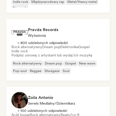
Indie rock
Międzynarodowy rap
Metal/Heavy metal
Pop rock
Pravda Records
Wytwórnia
> 800 udzielonych odpowiedzi
Rock alternatywny
Dream pop
Elektronika
Gospel
Indie rock
Podpisz umowę z artystami lub wydaj ich muzykę
Rock alternatywny
Dream pop
Gospel
New wave
Pop-soul
Reggae
Shoegaze
Soul
Zoila Antonio
Serwis Medialny/Dziennikarz
> 100 udzielonych odpowiedzi
Acid house
Rock alternatywny
Beats/Lo-fi