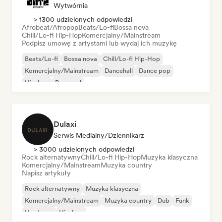
Wytwórnia
> 1300 udzielonych odpowiedzi
Afrobeat/Afropop
Beats/Lo-fi
Bossa nova
Chill/Lo-fi Hip-Hop
Komercjalny/Mainstream
Podpisz umowę z artystami lub wydaj ich muzykę
Beats/Lo-fi
Bossa nova
Chill/Lo-fi Hip-Hop
Komercjalny/Mainstream
Dancehall
Dance pop
Hip-hop
Pop-soul
Dulaxi
Serwis Medialny/Dziennikarz
> 3000 udzielonych odpowiedzi
Rock alternatywny
Chill/Lo-fi Hip-Hop
Muzyka klasyczna
Komercjalny/Mainstream
Muzyka country
Napisz artykuły
Rock alternatywny
Muzyka klasyczna
Komercjalny/Mainstream
Muzyka country
Dub
Funk
Hardcore
Hip-hop