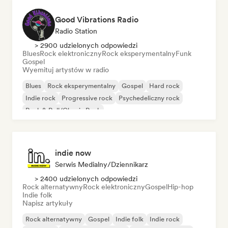
Good Vibrations Radio
Radio Station
> 2900 udzielonych odpowiedzi
Blues
Rock elektroniczny
Rock eksperymentalny
Funk
Gospel
Wyemituj artystów w radio
Blues
Rock eksperymentalny
Gospel
Hard rock
Indie rock
Progressive rock
Psychedeliczny rock
Rock & Roll/Classic Rock
indie now
Serwis Medialny/Dziennikarz
> 2400 udzielonych odpowiedzi
Rock alternatywny
Rock elektroniczny
Gospel
Hip-hop
Indie folk
Napisz artykuły
Rock alternatywny
Gospel
Indie folk
Indie rock