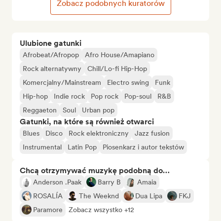
Zobacz podobnych kuratorów
Ulubione gatunki
Afrobeat/Afropop
Afro House/Amapiano
Rock alternatywny
Chill/Lo-fi Hip-Hop
Komercjalny/Mainstream
Electro swing
Funk
Hip-hop
Indie rock
Pop rock
Pop-soul
R&B
Reggaeton
Soul
Urban pop
Gatunki, na które są również otwarci
Blues
Disco
Rock elektroniczny
Jazz fusion
Instrumental
Latin Pop
Piosenkarz i autor tekstów
Chcą otrzymywać muzykę podobną do…
Anderson .Paak
Barry B
Amaia
ROSALÍA
The Weeknd
Dua Lipa
FKJ
Paramore
Zobacz wszystko +12