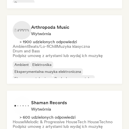
Dance pop
Arthropoda Music
Wytwórnia
> 1900 udzielonych odpowiedzi
Ambient
Beats/Lo-fi
Chill
Muzyka klasyczna
Drum and Bass
Podpisz umowę z artystami lub wydaj ich muzykę
Ambient
Elektronika
Eksperymentalna muzyka elektroniczna
Eksperymentalny jazz
Rock eksperymentalny
Muzyka filmowa
Muzyka industrialna
Noise
Shaman Records
Wytwórnia
> 600 udzielonych odpowiedzi
House
Melodic & Progressive House
Tech House
Techno
Podpisz umowę z artystami lub wydaj ich muzykę