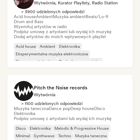
Wytwórnia, Kurator Playlisty, Radio Station
> 3900 udzielonych odpowiedzi
Acid house
Ambient
Muzyka ambient
Beats/Lo-fi
Drum and Bass
Wyemituj artystów w radio
Podpisz umowę z artystami lub wydaj ich muzykę
Dodaj artystów do moich wpływowych playlist
Acid house
Ambient
Elektronika
Eksperymentalna muzyka elektroniczna
Eksperymentalny jazz
Rock eksperymentalny
Synthwave
Techno
Pitch the Noise records
Wytwórnia
> 1100 udzielonych odpowiedzi
Muzyka taneczna
Dance pop
Deep house
Disco
Elektronika
Podpisz umowę z artystami lub wydaj ich muzykę
Disco
Elektronika
Melodic & Progressive House
Minimal
Synthwave
Techno
Muzyka taneczna