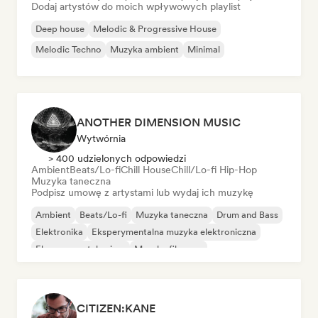
Dodaj artystów do moich wpływowych playlist
Deep house
Melodic & Progressive House
Melodic Techno
Muzyka ambient
Minimal
ANOTHER DIMENSION MUSIC
Wytwórnia
> 400 udzielonych odpowiedzi
Ambient
Beats/Lo-fi
Chill House
Chill/Lo-fi Hip-Hop
Muzyka taneczna
Podpisz umowę z artystami lub wydaj ich muzykę
Ambient
Beats/Lo-fi
Muzyka taneczna
Drum and Bass
Elektronika
Eksperymentalna muzyka elektroniczna
Eksperymentalny jazz
Muzyka filmowa
CITIZEN:KANE