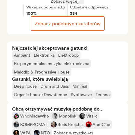
Zobacz więcej
Wskaźnik odpowiedzi
Udzielone odpowiedzi
100%
384
Zobacz podobnych kuratorów
Najczęściej akceptowane gatunki
Ambient
Elektronika
Elektropop
Eksperymentalna muzyka elektroniczna
Melodic & Progressive House
Gatunki, które uwielbiają
Deep house
Drum and Bass
Minimal
Organic house/Downtempo
Synthwave
Techno
Chcą otrzymywać muzykę podobną do…
WhoMadeWho
Monolink
Vitalic
KOMPROMAT
Boris Brejcha
Ann Clue
VAPA
NTO
Zobacz wszystko +11