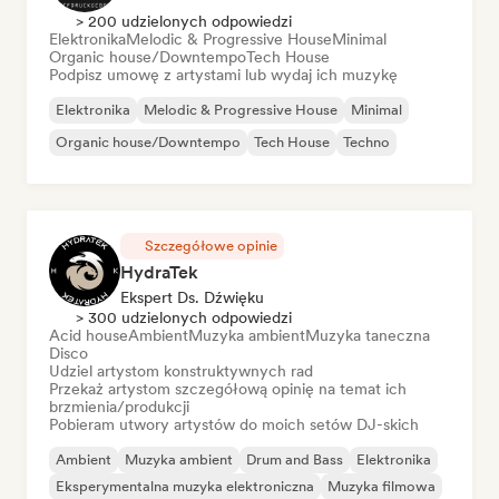
> 200 udzielonych odpowiedzi
Elektronika
Melodic & Progressive House
Minimal
Organic house/Downtempo
Tech House
Podpisz umowę z artystami lub wydaj ich muzykę
Elektronika
Melodic & Progressive House
Minimal
Organic house/Downtempo
Tech House
Techno
Szczegółowe opinie
HydraTek
Ekspert Ds. Dźwięku
> 300 udzielonych odpowiedzi
Acid house
Ambient
Muzyka ambient
Muzyka taneczna
Disco
Udziel artystom konstruktywnych rad
Przekaż artystom szczegółową opinię na temat ich
brzmienia/produkcji
Pobieram utwory artystów do moich setów DJ-skich
Ambient
Muzyka ambient
Drum and Bass
Elektronika
Eksperymentalna muzyka elektroniczna
Muzyka filmowa