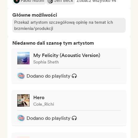
Paolo Nutini
Jeff Beck
Zobacz wszystko +4
Główne możliwości
Przekaż artystom szczegółową opinię na temat ich
brzmienia/produkcji
Niedawno dali szansę tym artystom
My Felicity (Acoustic Version)
Sophia Sheth
Dodano do playlisty
Hero
Cole_Richi
Dodano do playlisty