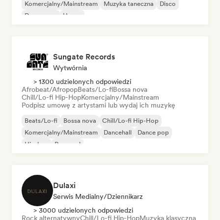
Komercjalny/Mainstream
Muzyka taneczna
Disco
Dream pop
House
Sungate Records
Wytwórnia
> 1300 udzielonych odpowiedzi
Afrobeat/Afropop
Beats/Lo-fi
Bossa nova
Chill/Lo-fi Hip-Hop
Komercjalny/Mainstream
Podpisz umowę z artystami lub wydaj ich muzykę
Beats/Lo-fi
Bossa nova
Chill/Lo-fi Hip-Hop
Komercjalny/Mainstream
Dancehall
Dance pop
Hip-hop
Pop-soul
Dulaxi
Serwis Medialny/Dziennikarz
> 3000 udzielonych odpowiedzi
Rock alternatywny
Chill/Lo-fi Hip-Hop
Muzyka klasyczna