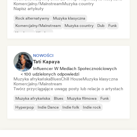
Komercjalny/Mainstream
Muzyka country
Napisz artykuły
Rock alternatywny
Muzyka klasyczna
Komercjalny/Mainstream
Muzyka country
Dub
Funk
Hardcore
Hip-hop
NOWOŚCI
Tati Kapaya
Influencer W Mediach Społecznościowych
< 100 udzielonych odpowiedzi
Muzyka afrykańska
Blues
Chill House
Muzyka klasyczna
Komercjalny/Mainstream
Twórz przyciągające uwagę posty lub relacje o artystach
Muzyka afrykańska
Blues
Muzyka filmowa
Funk
Hyperpop
Indie Dance
Indie folk
Indie rock