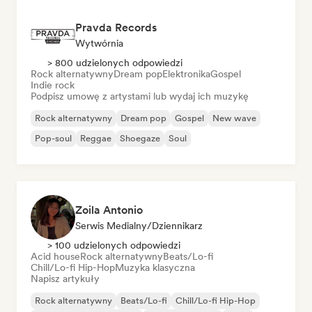
Pravda Records
Wytwórnia
> 800 udzielonych odpowiedzi
Rock alternatywny
Dream pop
Elektronika
Gospel
Indie rock
Podpisz umowę z artystami lub wydaj ich muzykę
Rock alternatywny
Dream pop
Gospel
New wave
Pop-soul
Reggae
Shoegaze
Soul
Zoila Antonio
Serwis Medialny/Dziennikarz
> 100 udzielonych odpowiedzi
Acid house
Rock alternatywny
Beats/Lo-fi
Chill/Lo-fi Hip-Hop
Muzyka klasyczna
Napisz artykuły
Rock alternatywny
Beats/Lo-fi
Chill/Lo-fi Hip-Hop