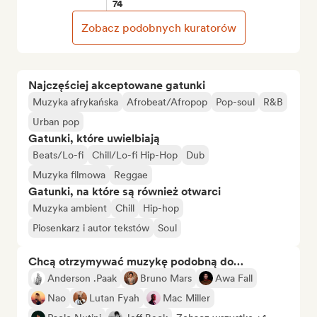
74
Zobacz podobnych kuratorów
Najczęściej akceptowane gatunki
Muzyka afrykańska
Afrobeat/Afropop
Pop-soul
R&B
Urban pop
Gatunki, które uwielbiają
Beats/Lo-fi
Chill/Lo-fi Hip-Hop
Dub
Muzyka filmowa
Reggae
Gatunki, na które są również otwarci
Muzyka ambient
Chill
Hip-hop
Piosenkarz i autor tekstów
Soul
Chcą otrzymywać muzykę podobną do…
Anderson .Paak
Bruno Mars
Awa Fall
Nao
Lutan Fyah
Mac Miller