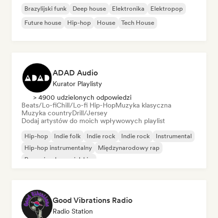
Brazylijski funk
Deep house
Elektronika
Elektropop
Future house
Hip-hop
House
Tech House
ADAD Audio
Kurator Playlisty
> 4900 udzielonych odpowiedzi
Beats/Lo-fi
Chill/Lo-fi Hip-Hop
Muzyka klasyczna
Muzyka country
Drill/Jersey
Dodaj artystów do moich wpływowych playlist
Hip-hop
Indie folk
Indie rock
Indie rock
Instrumental
Hip-hop instrumentalny
Międzynarodowy rap
Rap w języku angielskim
Good Vibrations Radio
Radio Station