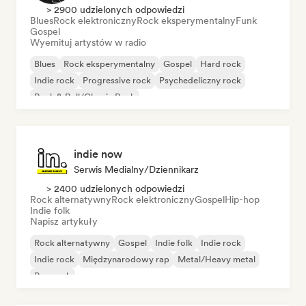
> 2900 udzielonych odpowiedzi
Blues
Rock elektroniczny
Rock eksperymentalny
Funk
Gospel
Wyemituj artystów w radio
Blues
Rock eksperymentalny
Gospel
Hard rock
Indie rock
Progressive rock
Psychedeliczny rock
Rock & Roll/Classic Rock
indie now
Serwis Medialny/Dziennikarz
> 2400 udzielonych odpowiedzi
Rock alternatywny
Rock elektroniczny
Gospel
Hip-hop
Indie folk
Napisz artykuły
Rock alternatywny
Gospel
Indie folk
Indie rock
Indie rock
Międzynarodowy rap
Metal/Heavy metal
Pop rock