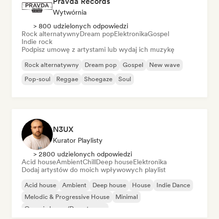
Pravda Records
Wytwórnia
> 800 udzielonych odpowiedzi
Rock alternatywny
Dream pop
Elektronika
Gospel
Indie rock
Podpisz umowę z artystami lub wydaj ich muzykę
Rock alternatywny
Dream pop
Gospel
New wave
Pop-soul
Reggae
Shoegaze
Soul
N3UX
Kurator Playlisty
> 2800 udzielonych odpowiedzi
Acid house
Ambient
Chill
Deep house
Elektronika
Dodaj artystów do moich wpływowych playlist
Acid house
Ambient
Deep house
House
Indie Dance
Melodic & Progressive House
Minimal
Organic house/Downtempo