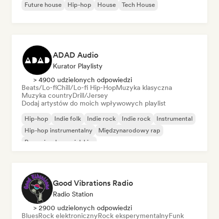
Future house
Hip-hop
House
Tech House
ADAD Audio
Kurator Playlisty
> 4900 udzielonych odpowiedzi
Beats/Lo-fi
Chill/Lo-fi Hip-Hop
Muzyka klasyczna
Muzyka country
Drill/Jersey
Dodaj artystów do moich wpływowych playlist
Hip-hop
Indie folk
Indie rock
Indie rock
Instrumental
Hip-hop instrumentalny
Międzynarodowy rap
Rap w języku angielskim
Good Vibrations Radio
Radio Station
> 2900 udzielonych odpowiedzi
Blues
Rock elektroniczny
Rock eksperymentalny
Funk