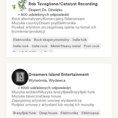
Rob Tavaglione/Catalyst Recording
Ekspert Ds. Dźwięku
> 800 udzielonych odpowiedzi
Rock alternatywny
Komercjalny/Mainstream
Muzyka country
Dream pop
Elektronika
Przekaż artystom szczegółową opinię na temat ich
brzmienia/produkcji
Elektronika
Rock eksperymentalny
Indie folk
Indie rock
Indie rock
Metal/Heavy metal
Post-rock
Rock & Roll/Classic Rock
Dreamers Island Entertainment
Wytwórnia, Wydawca
> 1000 udzielonych odpowiedzi
Muzyka ambient
Muzyka brazylijska
Brazylijski funk
Muzyka taneczna
Deep house
Zaproponuj artystom umowę wydawniczą
Podpisz umowę z artystami lub wydaj ich muzykę
Brazylijski funk
Deep house
Elektronika
Elektropop