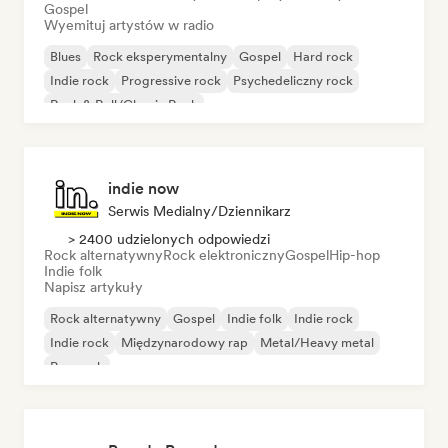
Gospel
Wyemituj artystów w radio
Blues
Rock eksperymentalny
Gospel
Hard rock
Indie rock
Progressive rock
Psychedeliczny rock
Rock & Roll/Classic Rock
indie now
Serwis Medialny/Dziennikarz
> 2400 udzielonych odpowiedzi
Rock alternatywny
Rock elektroniczny
Gospel
Hip-hop
Indie folk
Napisz artykuły
Rock alternatywny
Gospel
Indie folk
Indie rock
Indie rock
Międzynarodowy rap
Metal/Heavy metal
Pop rock