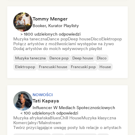
Tommy Menger
Booker, Kurator Playlisty
> 1800 udzielonych odpowiedzi
Muzyka taneczna
Dance pop
Deep house
Disco
Elektropop
Połącz artystów z możliwościami występów na żywo
Dodaj artystów do moich wpływowych playlist
Muzyka taneczna
Dance pop
Deep house
Disco
Elektropop
Francuski house
Francuski pop
House
NOWOŚCI
Tati Kapaya
Influencer W Mediach Społecznościowych
< 100 udzielonych odpowiedzi
Muzyka afrykańska
Blues
Chill House
Muzyka klasyczna
Komercjalny/Mainstream
Twórz przyciągające uwagę posty lub relacje o artystach