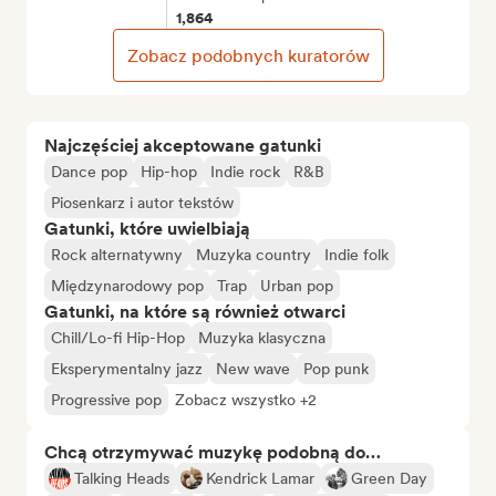
1,864
Zobacz podobnych kuratorów
Najczęściej akceptowane gatunki
Dance pop
Hip-hop
Indie rock
R&B
Piosenkarz i autor tekstów
Gatunki, które uwielbiają
Rock alternatywny
Muzyka country
Indie folk
Międzynarodowy pop
Trap
Urban pop
Gatunki, na które są również otwarci
Chill/Lo-fi Hip-Hop
Muzyka klasyczna
Eksperymentalny jazz
New wave
Pop punk
Progressive pop
Zobacz wszystko +2
Chcą otrzymywać muzykę podobną do…
Talking Heads
Kendrick Lamar
Green Day