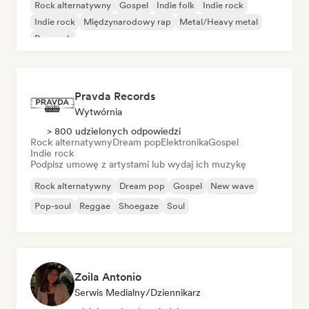
Rock alternatywny
Gospel
Indie folk
Indie rock
Indie rock
Międzynarodowy rap
Metal/Heavy metal
Pop rock
Pravda Records
Wytwórnia
> 800 udzielonych odpowiedzi
Rock alternatywny
Dream pop
Elektronika
Gospel
Indie rock
Podpisz umowę z artystami lub wydaj ich muzykę
Rock alternatywny
Dream pop
Gospel
New wave
Pop-soul
Reggae
Shoegaze
Soul
Zoila Antonio
Serwis Medialny/Dziennikarz