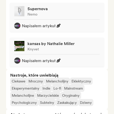
Supernova
Nemo
Napisałem artykuł
kansas by Nathalie Miller
Knyvet
Napisałem artykuł
Nastroje, które uwielbiają
Ciekawe
Mroczny
Melancholijny
Eklektyczny
Eksperymentalny
Indie
Lo-fi
Mainstream
Melancholijne
Marzycielskie
Oryginalny
Psychologiczny
Subtelny
Zaskakujący
Dziwny