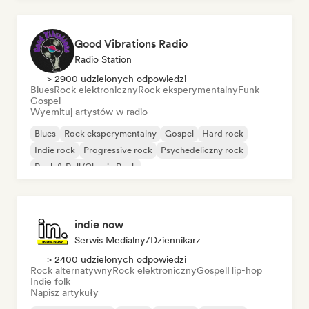
Good Vibrations Radio
Radio Station
> 2900 udzielonych odpowiedzi
Blues
Rock elektroniczny
Rock eksperymentalny
Funk
Gospel
Wyemituj artystów w radio
Blues
Rock eksperymentalny
Gospel
Hard rock
Indie rock
Progressive rock
Psychedeliczny rock
Rock & Roll/Classic Rock
indie now
Serwis Medialny/Dziennikarz
> 2400 udzielonych odpowiedzi
Rock alternatywny
Rock elektroniczny
Gospel
Hip-hop
Indie folk
Napisz artykuły