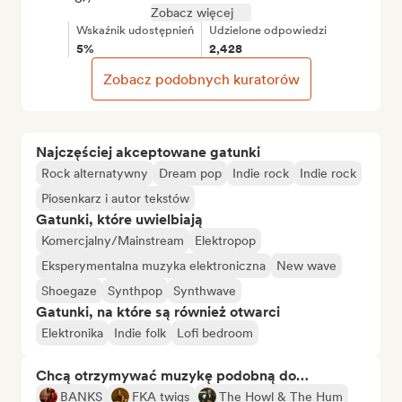
Zobacz więcej
Wskaźnik udostępnień
Udzielone odpowiedzi
5%
2,428
Zobacz podobnych kuratorów
Najczęściej akceptowane gatunki
Rock alternatywny
Dream pop
Indie rock
Indie rock
Piosenkarz i autor tekstów
Gatunki, które uwielbiają
Komercjalny/Mainstream
Elektropop
Eksperymentalna muzyka elektroniczna
New wave
Shoegaze
Synthpop
Synthwave
Gatunki, na które są również otwarci
Elektronika
Indie folk
Lofi bedroom
Chcą otrzymywać muzykę podobną do…
BANKS
FKA twigs
The Howl & The Hum