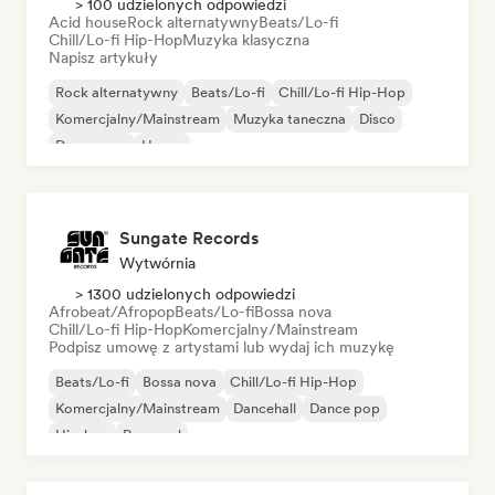
> 100 udzielonych odpowiedzi
Acid house
Rock alternatywny
Beats/Lo-fi
Chill/Lo-fi Hip-Hop
Muzyka klasyczna
Napisz artykuły
Rock alternatywny
Beats/Lo-fi
Chill/Lo-fi Hip-Hop
Komercjalny/Mainstream
Muzyka taneczna
Disco
Dream pop
House
Sungate Records
Wytwórnia
> 1300 udzielonych odpowiedzi
Afrobeat/Afropop
Beats/Lo-fi
Bossa nova
Chill/Lo-fi Hip-Hop
Komercjalny/Mainstream
Podpisz umowę z artystami lub wydaj ich muzykę
Beats/Lo-fi
Bossa nova
Chill/Lo-fi Hip-Hop
Komercjalny/Mainstream
Dancehall
Dance pop
Hip-hop
Pop-soul