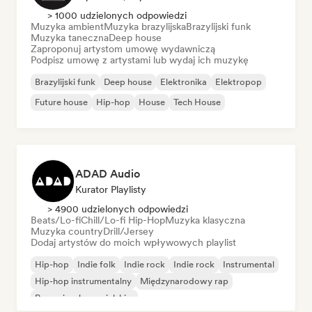
> 1000 udzielonych odpowiedzi
Muzyka ambient
Muzyka brazylijska
Brazylijski funk
Muzyka taneczna
Deep house
Zaproponuj artystom umowę wydawniczą
Podpisz umowę z artystami lub wydaj ich muzykę
Brazylijski funk
Deep house
Elektronika
Elektropop
Future house
Hip-hop
House
Tech House
ADAD Audio
Kurator Playlisty
> 4900 udzielonych odpowiedzi
Beats/Lo-fi
Chill/Lo-fi Hip-Hop
Muzyka klasyczna
Muzyka country
Drill/Jersey
Dodaj artystów do moich wpływowych playlist
Hip-hop
Indie folk
Indie rock
Indie rock
Instrumental
Hip-hop instrumentalny
Międzynarodowy rap
Rap w języku angielskim