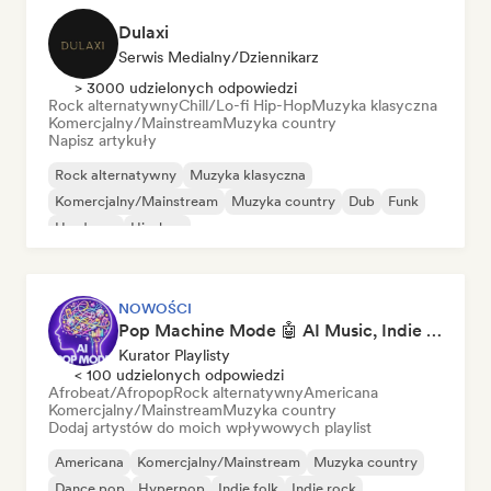
Dulaxi
Serwis Medialny/Dziennikarz
> 3000 udzielonych odpowiedzi
Rock alternatywny
Chill/Lo-fi Hip-Hop
Muzyka klasyczna
Komercjalny/Mainstream
Muzyka country
Napisz artykuły
Rock alternatywny
Muzyka klasyczna
Komercjalny/Mainstream
Muzyka country
Dub
Funk
Hardcore
Hip-hop
NOWOŚCI
Pop Machine Mode 🤖 AI Music, Indie Pop & Dream Pop
Kurator Playlisty
< 100 udzielonych odpowiedzi
Afrobeat/Afropop
Rock alternatywny
Americana
Komercjalny/Mainstream
Muzyka country
Dodaj artystów do moich wpływowych playlist
Americana
Komercjalny/Mainstream
Muzyka country
Dance pop
Hyperpop
Indie folk
Indie rock