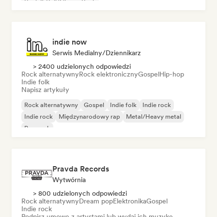
Rock & Roll/Classic Rock
indie now
Serwis Medialny/Dziennikarz
> 2400 udzielonych odpowiedzi
Rock alternatywny
Rock elektroniczny
Gospel
Hip-hop
Indie folk
Napisz artykuły
Rock alternatywny
Gospel
Indie folk
Indie rock
Indie rock
Międzynarodowy rap
Metal/Heavy metal
Pop rock
Pravda Records
Wytwórnia
> 800 udzielonych odpowiedzi
Rock alternatywny
Dream pop
Elektronika
Gospel
Indie rock
Podpisz umowę z artystami lub wydaj ich muzykę