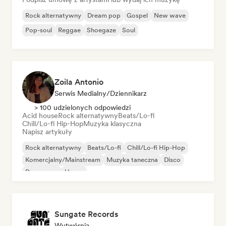
Rock alternatywny
Dream pop
Gospel
New wave
Pop-soul
Reggae
Shoegaze
Soul
Zoila Antonio
Serwis Medialny/Dziennikarz
> 100 udzielonych odpowiedzi
Acid house
Rock alternatywny
Beats/Lo-fi
Chill/Lo-fi Hip-Hop
Muzyka klasyczna
Napisz artykuły
Rock alternatywny
Beats/Lo-fi
Chill/Lo-fi Hip-Hop
Komercjalny/Mainstream
Muzyka taneczna
Disco
Dream pop
House
Sungate Records
Wytwórnia