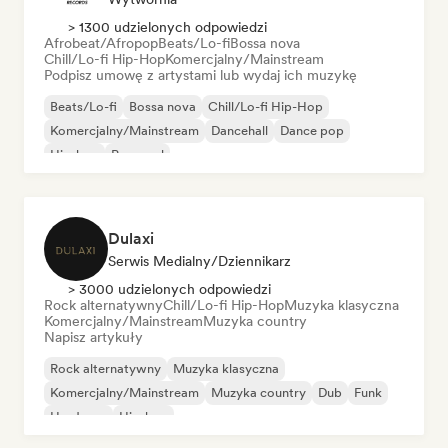
> 1300 udzielonych odpowiedzi
Afrobeat/Afropop
Beats/Lo-fi
Bossa nova
Chill/Lo-fi Hip-Hop
Komercjalny/Mainstream
Podpisz umowę z artystami lub wydaj ich muzykę
Beats/Lo-fi
Bossa nova
Chill/Lo-fi Hip-Hop
Komercjalny/Mainstream
Dancehall
Dance pop
Hip-hop
Pop-soul
Dulaxi
Serwis Medialny/Dziennikarz
> 3000 udzielonych odpowiedzi
Rock alternatywny
Chill/Lo-fi Hip-Hop
Muzyka klasyczna
Komercjalny/Mainstream
Muzyka country
Napisz artykuły
Rock alternatywny
Muzyka klasyczna
Komercjalny/Mainstream
Muzyka country
Dub
Funk
Hardcore
Hip-hop