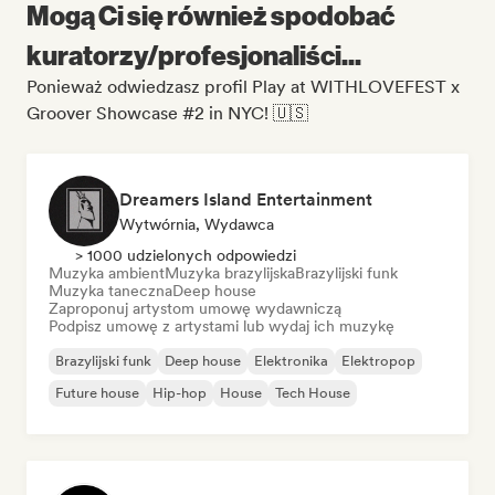
Mogą Ci się również spodobać
kuratorzy/profesjonaliści...
Ponieważ odwiedzasz profil Play at WITHLOVEFEST x
Groover Showcase #2 in NYC! 🇺🇸
Dreamers Island Entertainment
Wytwórnia, Wydawca
> 1000 udzielonych odpowiedzi
Muzyka ambient
Muzyka brazylijska
Brazylijski funk
Muzyka taneczna
Deep house
Zaproponuj artystom umowę wydawniczą
Podpisz umowę z artystami lub wydaj ich muzykę
Brazylijski funk
Deep house
Elektronika
Elektropop
Future house
Hip-hop
House
Tech House