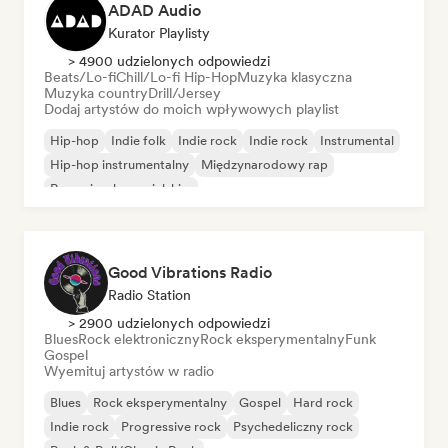
ADAD Audio
Kurator Playlisty
> 4900 udzielonych odpowiedzi
Beats/Lo-fi
Chill/Lo-fi Hip-Hop
Muzyka klasyczna
Muzyka country
Drill/Jersey
Dodaj artystów do moich wpływowych playlist
Hip-hop
Indie folk
Indie rock
Indie rock
Instrumental
Hip-hop instrumentalny
Międzynarodowy rap
Rap w języku angielskim
Good Vibrations Radio
Radio Station
> 2900 udzielonych odpowiedzi
Blues
Rock elektroniczny
Rock eksperymentalny
Funk
Gospel
Wyemituj artystów w radio
Blues
Rock eksperymentalny
Gospel
Hard rock
Indie rock
Progressive rock
Psychedeliczny rock