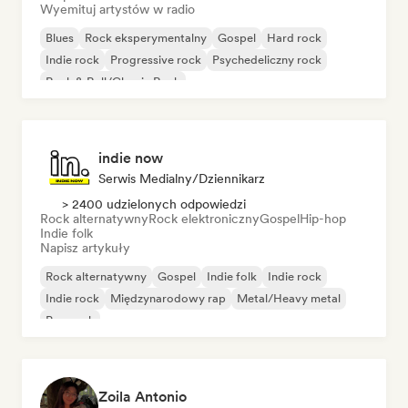
Wyemituj artystów w radio
Blues
Rock eksperymentalny
Gospel
Hard rock
Indie rock
Progressive rock
Psychedeliczny rock
Rock & Roll/Classic Rock
indie now
Serwis Medialny/Dziennikarz
> 2400 udzielonych odpowiedzi
Rock alternatywny
Rock elektroniczny
Gospel
Hip-hop
Indie folk
Napisz artykuły
Rock alternatywny
Gospel
Indie folk
Indie rock
Indie rock
Międzynarodowy rap
Metal/Heavy metal
Pop rock
Zoila Antonio