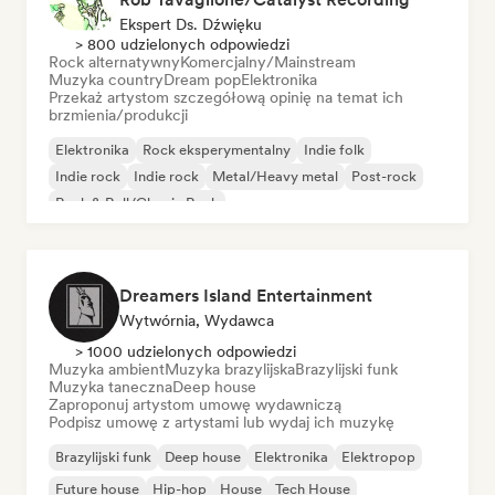
Ekspert Ds. Dźwięku
> 800 udzielonych odpowiedzi
Rock alternatywny
Komercjalny/Mainstream
Muzyka country
Dream pop
Elektronika
Przekaż artystom szczegółową opinię na temat ich
brzmienia/produkcji
Elektronika
Rock eksperymentalny
Indie folk
Indie rock
Indie rock
Metal/Heavy metal
Post-rock
Rock & Roll/Classic Rock
Dreamers Island Entertainment
Wytwórnia, Wydawca
> 1000 udzielonych odpowiedzi
Muzyka ambient
Muzyka brazylijska
Brazylijski funk
Muzyka taneczna
Deep house
Zaproponuj artystom umowę wydawniczą
Podpisz umowę z artystami lub wydaj ich muzykę
Brazylijski funk
Deep house
Elektronika
Elektropop
Future house
Hip-hop
House
Tech House