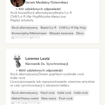
Serwis Medialny/Dziennikarz
> 100 udzielonych odpowiedzi
Acid house
Rock alternatywny
Beats/Lo-fi
Chill/Lo-fi Hip-Hop
Muzyka klasyczna
Napisz artykuły
Rock alternatywny
Beats/Lo-fi
Chill/Lo-fi Hip-Hop
Komercjalny/Mainstream
Muzyka taneczna
Disco
Dream pop
House
Lorenzo Lautz
Kierownik Ds. Synchronizacji
> 1600 udzielonych odpowiedzi
Rock alternatywny
Dream pop
Hard rock
Indie rock
Indie rock
Licencjonowanie lub reprezentowanie utworów artystów
w celu synchronizacji z obrazem/wideo
Rock alternatywny
Hard rock
Indie rock
Indie rock
Metal/Heavy metal
New wave
Post-rock
Psychedeliczny rock