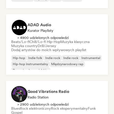
ADAD Audio
Kurator Playlisty
> 4900 udzielonych odpowiedzi
Beats/Lo-fi
Chill/Lo-fi Hip-Hop
Muzyka klasyczna
Muzyka country
Drill/Jersey
Dodaj artystów do moich wpływowych playlist
Hip-hop
Indie folk
Indie rock
Indie rock
Instrumental
Hip-hop instrumentalny
Międzynarodowy rap
Rap w języku angielskim
Good Vibrations Radio
Radio Station
> 2900 udzielonych odpowiedzi
Blues
Rock elektroniczny
Rock eksperymentalny
Funk
Gospel