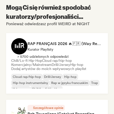
Mogą Ci się również spodobać
kuratorzy/profesjonaliści...
Ponieważ odwiedzasz profil WEIRD at NIGHT
RAP FRANÇAIS 2026 🔥🇫🇷 (Way Records)
Kurator Playlisty
> 5700 udzielonych odpowiedzi
Chill/Lo-fi Hip-Hop
Cloud rap/hip-hop
Komercjalny/Mainstream
Drill/Jersey
Hip-hop
Dodaj artystów do moich wpływowych playlist
Cloud rap/hip-hop
Drill/Jersey
Hip-hop
Hip-hop instrumentalny
Rap w języku francuskim
Trap
Urban pop
Chill/Lo-fi Hip-Hop
Szczegółowe opinie
Rob Tavaglione/Catalyst Recording