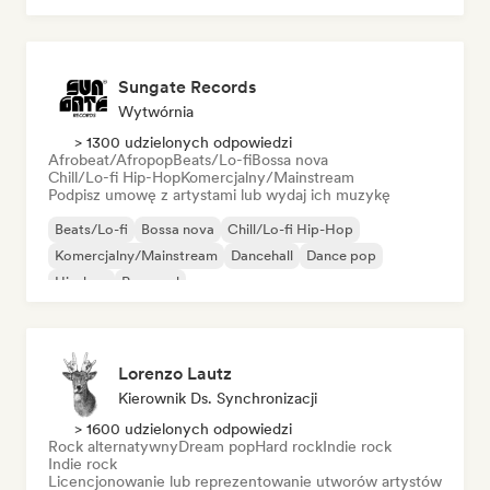
Sungate Records
Wytwórnia
> 1300 udzielonych odpowiedzi
Afrobeat/Afropop
Beats/Lo-fi
Bossa nova
Chill/Lo-fi Hip-Hop
Komercjalny/Mainstream
Podpisz umowę z artystami lub wydaj ich muzykę
Beats/Lo-fi
Bossa nova
Chill/Lo-fi Hip-Hop
Komercjalny/Mainstream
Dancehall
Dance pop
Hip-hop
Pop-soul
Lorenzo Lautz
Kierownik Ds. Synchronizacji
> 1600 udzielonych odpowiedzi
Rock alternatywny
Dream pop
Hard rock
Indie rock
Indie rock
Licencjonowanie lub reprezentowanie utworów artystów