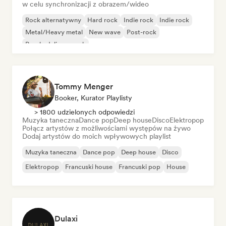
w celu synchronizacji z obrazem/wideo
Rock alternatywny
Hard rock
Indie rock
Indie rock
Metal/Heavy metal
New wave
Post-rock
Psychedeliczny rock
Tommy Menger
Booker, Kurator Playlisty
> 1800 udzielonych odpowiedzi
Muzyka taneczna
Dance pop
Deep house
Disco
Elektropop
Połącz artystów z możliwościami występów na żywo
Dodaj artystów do moich wpływowych playlist
Muzyka taneczna
Dance pop
Deep house
Disco
Elektropop
Francuski house
Francuski pop
House
Dulaxi