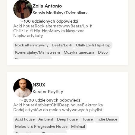
Zoila Antonio
Serwis Medialny/Dziennikarz
> 100 udzielonych odpowiedzi
Acid house
Rock alternatywny
Beats/Lo-fi
Chill/Lo-fi Hip-Hop
Muzyka klasyczna
Napisz artykuły
Rock alternatywny
Beats/Lo-fi
Chill/Lo-fi Hip-Hop
Komercjalny/Mainstream
Muzyka taneczna
Disco
Dream pop
House
N3UX
Kurator Playlisty
> 2800 udzielonych odpowiedzi
Acid house
Ambient
Chill
Deep house
Elektronika
Dodaj artystów do moich wpływowych playlist
Acid house
Ambient
Deep house
House
Indie Dance
Melodic & Progressive House
Minimal
Organic house/Downtempo