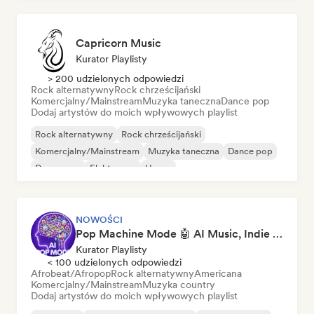
Capricorn Music
Kurator Playlisty
> 200 udzielonych odpowiedzi
Rock alternatywny
Rock chrześcijański
Komercjalny/Mainstream
Muzyka taneczna
Dance pop
Dodaj artystów do moich wpływowych playlist
Rock alternatywny
Rock chrześcijański
Komercjalny/Mainstream
Muzyka taneczna
Dance pop
Dream pop
Elektropop
House
NOWOŚCI
Pop Machine Mode 🤖 AI Music, Indie Pop & Dream Pop
Kurator Playlisty
< 100 udzielonych odpowiedzi
Afrobeat/Afropop
Rock alternatywny
Americana
Komercjalny/Mainstream
Muzyka country
Dodaj artystów do moich wpływowych playlist