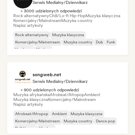
Serwis Medialny/Dziennikarz
> 3000 udzielonych odpowiedzi
Rock alternatywny
Chill/Lo-fi Hip-Hop
Muzyka klasyczna
Komercjalny/Mainstream
Muzyka country
Napisz artykuły
Rock alternatywny
Muzyka klasyczna
Komercjalny/Mainstream
Muzyka country
Dub
Funk
Hardcore
Hip-hop
songweb.net
Serwis Medialny/Dziennikarz
> 900 udzielonych odpowiedzi
Muzyka afrykańska
Afrobeat/Afropop
Ambient
Muzyka klasyczna
Komercjalny/Mainstream
Napisz artykuły
Afrobeat/Afropop
Ambient
Muzyka klasyczna
Komercjalny/Mainstream
Muzyka country
Dance pop
Drill/Jersey
Hip-hop