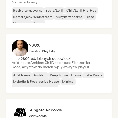
Napisz artykuły
Rock alternatywny
Beats/Lo-fi
Chill/Lo-fi Hip-Hop
Komercjalny/Mainstream
Muzyka taneczna
Disco
Dream pop
House
N3UX
Kurator Playlisty
> 2800 udzielonych odpowiedzi
Acid house
Ambient
Chill
Deep house
Elektronika
Dodaj artystów do moich wpływowych playlist
Acid house
Ambient
Deep house
House
Indie Dance
Melodic & Progressive House
Minimal
Organic house/Downtempo
Sungate Records
Wytwórnia