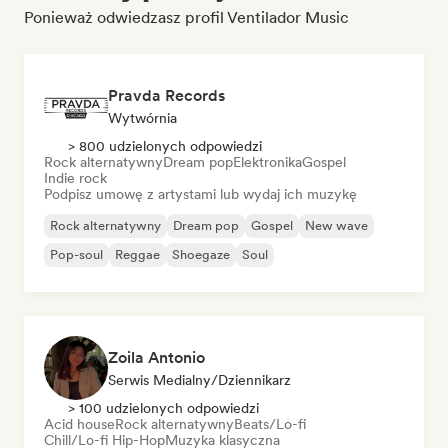
Ponieważ odwiedzasz profil Ventilador Music
Pravda Records
Wytwórnia
> 800 udzielonych odpowiedzi
Rock alternatywny
Dream pop
Elektronika
Gospel
Indie rock
Podpisz umowę z artystami lub wydaj ich muzykę
Rock alternatywny
Dream pop
Gospel
New wave
Pop-soul
Reggae
Shoegaze
Soul
Zoila Antonio
Serwis Medialny/Dziennikarz
> 100 udzielonych odpowiedzi
Acid house
Rock alternatywny
Beats/Lo-fi
Chill/Lo-fi Hip-Hop
Muzyka klasyczna