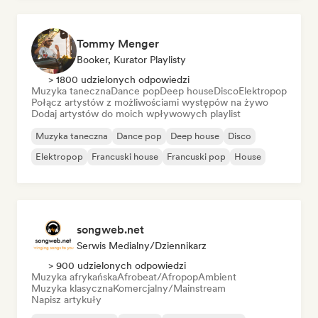
Tommy Menger
Booker, Kurator Playlisty
> 1800 udzielonych odpowiedzi
Muzyka taneczna
Dance pop
Deep house
Disco
Elektropop
Połącz artystów z możliwościami występów na żywo
Dodaj artystów do moich wpływowych playlist
Muzyka taneczna
Dance pop
Deep house
Disco
Elektropop
Francuski house
Francuski pop
House
songweb.net
Serwis Medialny/Dziennikarz
> 900 udzielonych odpowiedzi
Muzyka afrykańska
Afrobeat/Afropop
Ambient
Muzyka klasyczna
Komercjalny/Mainstream
Napisz artykuły