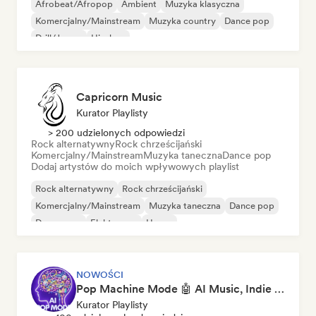
Afrobeat/Afropop
Ambient
Muzyka klasyczna
Komercjalny/Mainstream
Muzyka country
Dance pop
Drill/Jersey
Hip-hop
Capricorn Music
Kurator Playlisty
> 200 udzielonych odpowiedzi
Rock alternatywny
Rock chrześcijański
Komercjalny/Mainstream
Muzyka taneczna
Dance pop
Dodaj artystów do moich wpływowych playlist
Rock alternatywny
Rock chrześcijański
Komercjalny/Mainstream
Muzyka taneczna
Dance pop
Dream pop
Elektropop
House
NOWOŚCI
Pop Machine Mode 🤖 AI Music, Indie Pop & Dream Pop
Kurator Playlisty