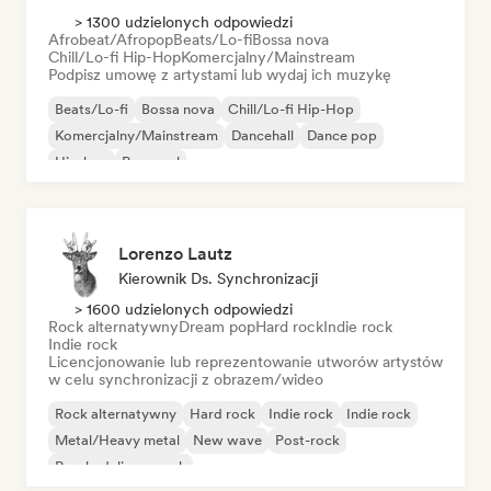
> 1300 udzielonych odpowiedzi
Afrobeat/Afropop
Beats/Lo-fi
Bossa nova
Chill/Lo-fi Hip-Hop
Komercjalny/Mainstream
Podpisz umowę z artystami lub wydaj ich muzykę
Beats/Lo-fi
Bossa nova
Chill/Lo-fi Hip-Hop
Komercjalny/Mainstream
Dancehall
Dance pop
Hip-hop
Pop-soul
Lorenzo Lautz
Kierownik Ds. Synchronizacji
> 1600 udzielonych odpowiedzi
Rock alternatywny
Dream pop
Hard rock
Indie rock
Indie rock
Licencjonowanie lub reprezentowanie utworów artystów
w celu synchronizacji z obrazem/wideo
Rock alternatywny
Hard rock
Indie rock
Indie rock
Metal/Heavy metal
New wave
Post-rock
Psychedeliczny rock