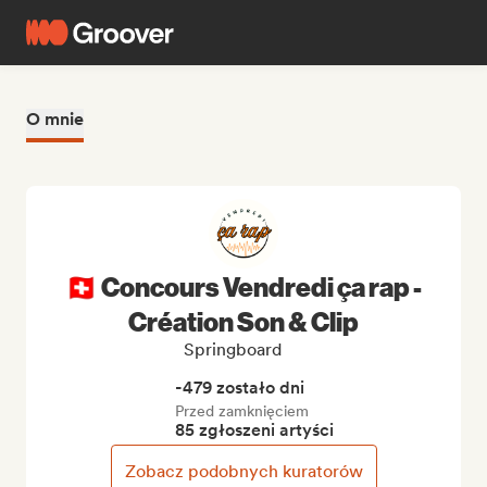
O mnie
🇨🇭 Concours Vendredi ça rap -
Création Son & Clip
Springboard
-479 zostało dni
Przed zamknięciem
85 zgłoszeni artyści
Zobacz podobnych kuratorów