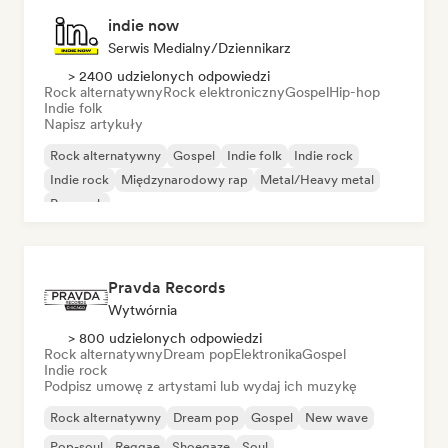
indie now
Serwis Medialny/Dziennikarz
> 2400 udzielonych odpowiedzi
Rock alternatywny
Rock elektroniczny
Gospel
Hip-hop
Indie folk
Napisz artykuły
Rock alternatywny
Gospel
Indie folk
Indie rock
Indie rock
Międzynarodowy rap
Metal/Heavy metal
Pop rock
Pravda Records
Wytwórnia
> 800 udzielonych odpowiedzi
Rock alternatywny
Dream pop
Elektronika
Gospel
Indie rock
Podpisz umowę z artystami lub wydaj ich muzykę
Rock alternatywny
Dream pop
Gospel
New wave
Pop-soul
Reggae
Shoegaze
Soul