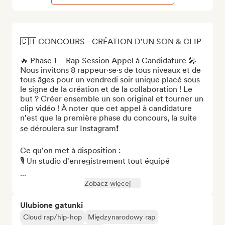
🇨🇭 CONCOURS - CRÉATION D'UN SON & CLIP

🔥 Phase 1 – Rap Session Appel à Candidature 🎤

Nous invitons 8 rappeur·se·s de tous niveaux et de 
tous âges pour un vendredi soir unique placé sous 
le signe de la création et de la collaboration ! Le 
but ? Créer ensemble un son original et tourner un 
clip vidéo ! À noter que cet appel à candidature 
n'est que la première phase du concours, la suite 
se déroulera sur Instagram❗

Ce qu'on met à disposition :

🎙️ Un studio d'enregistrement tout équipé

...
Zobacz więcej
Ulubione gatunki
Cloud rap/hip-hop
Międzynarodowy rap