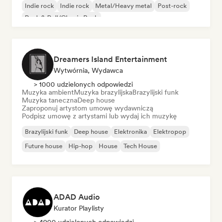
Indie rock
Indie rock
Metal/Heavy metal
Post-rock
Rock & Roll/Classic Rock
Dreamers Island Entertainment
Wytwórnia, Wydawca
> 1000 udzielonych odpowiedzi
Muzyka ambient
Muzyka brazylijska
Brazylijski funk
Muzyka taneczna
Deep house
Zaproponuj artystom umowę wydawniczą
Podpisz umowę z artystami lub wydaj ich muzykę
Brazylijski funk
Deep house
Elektronika
Elektropop
Future house
Hip-hop
House
Tech House
ADAD Audio
Kurator Playlisty