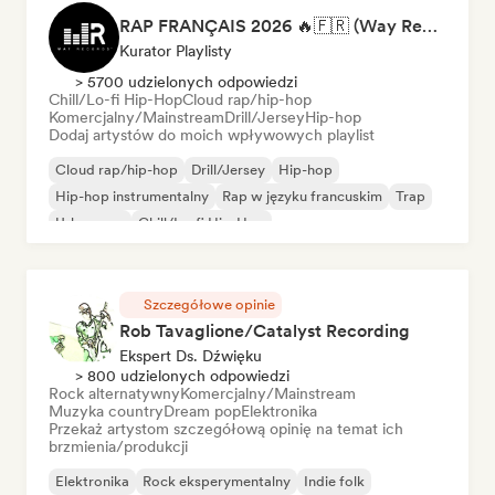
RAP FRANÇAIS 2026 🔥🇫🇷 (Way Records)
Kurator Playlisty
> 5700 udzielonych odpowiedzi
Chill/Lo-fi Hip-Hop
Cloud rap/hip-hop
Komercjalny/Mainstream
Drill/Jersey
Hip-hop
Dodaj artystów do moich wpływowych playlist
Cloud rap/hip-hop
Drill/Jersey
Hip-hop
Hip-hop instrumentalny
Rap w języku francuskim
Trap
Urban pop
Chill/Lo-fi Hip-Hop
Szczegółowe opinie
Rob Tavaglione/Catalyst Recording
Ekspert Ds. Dźwięku
> 800 udzielonych odpowiedzi
Rock alternatywny
Komercjalny/Mainstream
Muzyka country
Dream pop
Elektronika
Przekaż artystom szczegółową opinię na temat ich
brzmienia/produkcji
Elektronika
Rock eksperymentalny
Indie folk