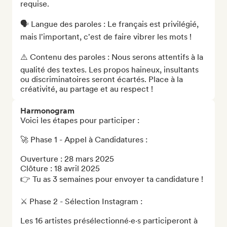
requise.

🗣️ Langue des paroles : Le français est privilégié, 
mais l'important, c'est de faire vibrer les mots !

⚠️ Contenu des paroles : Nous serons attentifs à la 
qualité des textes. Les propos haineux, insultants 
ou discriminatoires seront écartés. Place à la 
créativité, au partage et au respect !
Harmonogram
Voici les étapes pour participer :

🚀 Phase 1 - Appel à Candidatures :

Ouverture : 28 mars 2025

Clôture : 18 avril 2025

👉 Tu as 3 semaines pour envoyer ta candidature !

⚔️ Phase 2 - Sélection Instagram :

Les 16 artistes présélectionné·e·s participeront à 