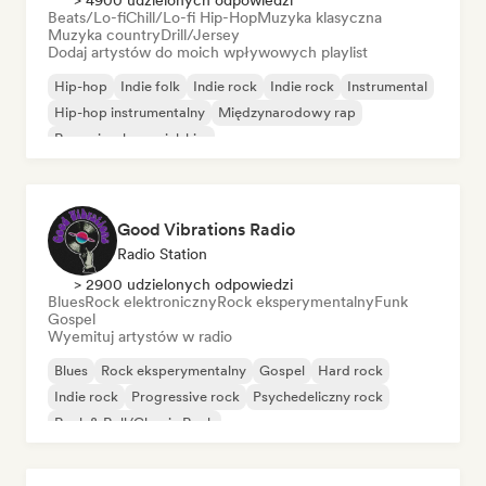
> 4900 udzielonych odpowiedzi
Beats/Lo-fi
Chill/Lo-fi Hip-Hop
Muzyka klasyczna
Muzyka country
Drill/Jersey
Dodaj artystów do moich wpływowych playlist
Hip-hop
Indie folk
Indie rock
Indie rock
Instrumental
Hip-hop instrumentalny
Międzynarodowy rap
Rap w języku angielskim
Good Vibrations Radio
Radio Station
> 2900 udzielonych odpowiedzi
Blues
Rock elektroniczny
Rock eksperymentalny
Funk
Gospel
Wyemituj artystów w radio
Blues
Rock eksperymentalny
Gospel
Hard rock
Indie rock
Progressive rock
Psychedeliczny rock
Rock & Roll/Classic Rock