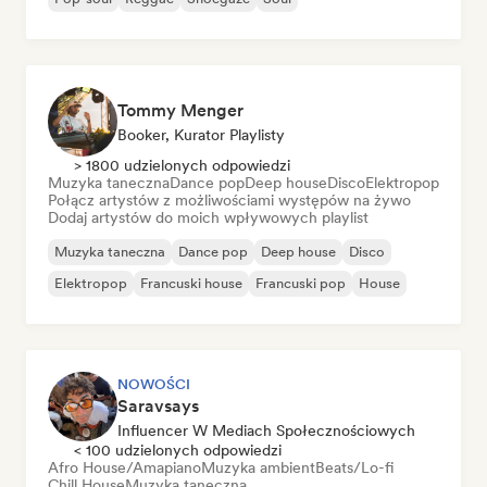
Tommy Menger
Booker, Kurator Playlisty
> 1800 udzielonych odpowiedzi
Muzyka taneczna
Dance pop
Deep house
Disco
Elektropop
Połącz artystów z możliwościami występów na żywo
Dodaj artystów do moich wpływowych playlist
Muzyka taneczna
Dance pop
Deep house
Disco
Elektropop
Francuski house
Francuski pop
House
NOWOŚCI
Saravsays
Influencer W Mediach Społecznościowych
< 100 udzielonych odpowiedzi
Afro House/Amapiano
Muzyka ambient
Beats/Lo-fi
Chill House
Muzyka taneczna