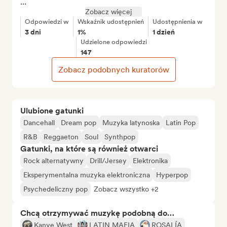
...
Zobacz więcej
Odpowiedzi w
Wskaźnik udostępnień
Udostępnienia w
3 dni
1%
1 dzień
Udzielone odpowiedzi
147
Zobacz podobnych kuratorów
Ulubione gatunki
Dancehall
Dream pop
Muzyka latynoska
Latin Pop
R&B
Reggaeton
Soul
Synthpop
Gatunki, na które są również otwarci
Rock alternatywny
Drill/Jersey
Elektronika
Eksperymentalna muzyka elektroniczna
Hyperpop
Psychedeliczny pop
Zobacz wszystko +2
Chcą otrzymywać muzykę podobną do…
Kanye West
LATIN MAFIA
ROSALÍA