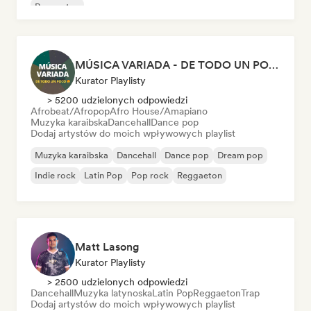
Reggaeton
MÚSICA VARIADA - DE TODO UN POCO
Kurator Playlisty
> 5200 udzielonych odpowiedzi
Afrobeat/Afropop
Afro House/Amapiano
Muzyka karaibska
Dancehall
Dance pop
Dodaj artystów do moich wpływowych playlist
Muzyka karaibska
Dancehall
Dance pop
Dream pop
Indie rock
Latin Pop
Pop rock
Reggaeton
Matt Lasong
Kurator Playlisty
> 2500 udzielonych odpowiedzi
Dancehall
Muzyka latynoska
Latin Pop
Reggaeton
Trap
Dodaj artystów do moich wpływowych playlist