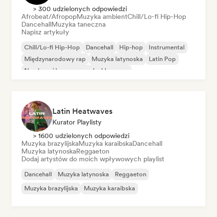
> 300 udzielonych odpowiedzi
Afrobeat/Afropop
Muzyka ambient
Chill/Lo-fi Hip-Hop
Dancehall
Muzyka taneczna
Napisz artykuły
Chill/Lo-fi Hip-Hop
Dancehall
Hip-hop
Instrumental
Międzynarodowy rap
Muzyka latynoska
Latin Pop
Neo/współczesna muzyka klasyczna
Latin Heatwaves
Kurator Playlisty
> 1600 udzielonych odpowiedzi
Muzyka brazylijska
Muzyka karaibska
Dancehall
Muzyka latynoska
Reggaeton
Dodaj artystów do moich wpływowych playlist
Dancehall
Muzyka latynoska
Reggaeton
Muzyka brazylijska
Muzyka karaibska