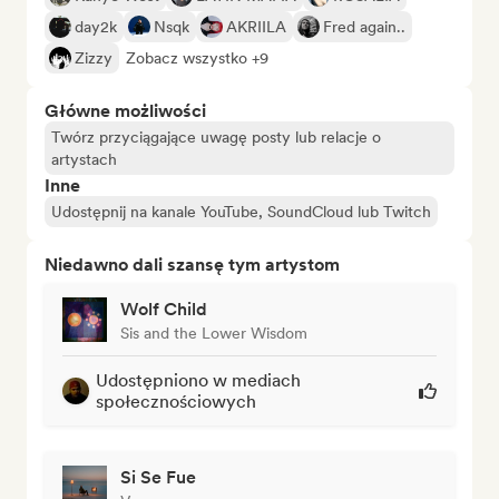
day2k
Nsqk
AKRIILA
Fred again..
Zizzy
Zobacz wszystko +9
Główne możliwości
Twórz przyciągające uwagę posty lub relacje o
artystach
Inne
Udostępnij na kanale YouTube, SoundCloud lub Twitch
Niedawno dali szansę tym artystom
Wolf Child
Sis and the Lower Wisdom
Udostępniono w mediach
społecznościowych
Si Se Fue