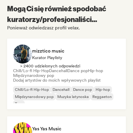
Mogą Ci się również spodobać
kuratorzy/profesjonaliści...
Ponieważ odwiedzasz profil velax.
mizztico music
Kurator Playlisty
> 2400 udzielonych odpowiedzi
Chill/Lo-fi Hip-Hop
Dancehall
Dance pop
Hip-hop
Międzynarodowy pop
Dodaj artystów do moich wpływowych playlist
Chill/Lo-fi Hip-Hop
Dancehall
Dance pop
Hip-hop
Międzynarodowy pop
Muzyka latynoska
Reggaeton
Trap
Yas Yas Music