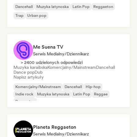
Dancehall
Muzyka latynoska
Latin Pop
Reggaeton
Trap
Urban pop
Me Suena TV
Serwis Medialny/Dziennikarz
> 2400 udzielonych odpowiedzi
Muzyka karaibska
Komercjalny/Mainstream
Dancehall
Dance pop
Dub
Napisz artykuły
Komercjalny/Mainstream
Dancehall
Hip-hop
Indie rock
Muzyka latynoska
Latin Pop
Reggae
Reggaeton
Planeta Reggaeton
Serwis Medialny/Dziennikarz