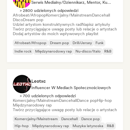
Serwis Medialny/Dziennikarz, Mentor, Kurator Playlisty, Influencer W Mediach Społecznościowych
> 2800 udzielonych odpowiedzi
Afrobeat/Afropop
Komercjalny/Mainstream
Dancehall
Disco
Dream pop
Udziel artystom konstruktywnych rad
Napisz artykuły
Twórz przyciągające uwagę posty lub relacje o artystach
Dodaj artystów do moich wpływowych playlist
Afrobeat/Afropop
Dream pop
Drill/Jersey
Funk
Indie rock
Międzynarodowy rap
Nu-disco/Italo
R&B
Leotxc
Influencer W Mediach Społecznościowych
> 700 udzielonych odpowiedzi
Komercjalny/Mainstream
Dancehall
Dance pop
Hip-hop
Międzynarodowy rap
Twórz przyciągające uwagę posty lub relacje o artystach
Komercjalny/Mainstream
Dancehall
Dance pop
Hip-hop
Międzynarodowy rap
Muzyka latynoska
R&B