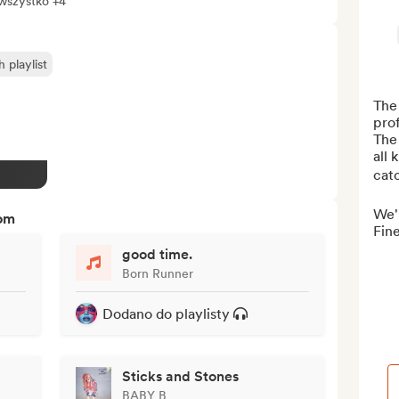
wszystko +4
playlist
The 
prof
The
all 
catc
We'l
tom
Fine
good time.
Born Runner
Dodano do playlisty
Sticks and Stones
BABY B