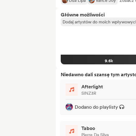
Dua Lipa
Vance Joy
Zobacz 
Główne możliwości
Dodaj artystów do moich wpływowych 
9.6k
Niedawno dali szansę tym artys
Afterlight
SINZ3R
Dodano do playlisty
Taboo
Pierre Da Silva