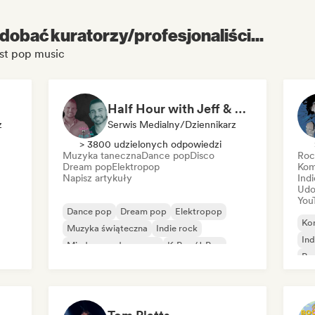
dobać kuratorzy/profesjonaliści...
est pop music
Half Hour with Jeff & Richie (An Entertainment Podcast)
z
Serwis Medialny/Dziennikarz
> 3800 udzielonych odpowiedzi
Muzyka taneczna
Dance pop
Disco
Roc
Dream pop
Elektropop
Kom
Napisz artykuły
Indi
Udo
You
Dance pop
Dream pop
Elektropop
Ko
Muzyka świąteczna
Indie rock
Ind
Międzynarodowy pop
K-Pop/J-Pop
Po
Pop rock