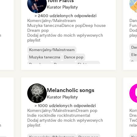
Tom Platts
Kurator Playlisty
> 2400 udzielonych odpowiedzi
Komercjalny/Mainstream
Dan
Muzyka taneczna
Dance pop
Deep house
Fun
Dream pop
Dod
h
Dodaj artystów do moich wpływowych
play
playlist
Da
Komercjalny/Mainstream
El
Muzyka taneczna
Dance pop
So
Deep house
Dream pop
Elektropop
House
Indie rock
Melancholic songs
Kurator Playlisty
> 1000 udzielonych odpowiedzi
Komercjalny/Mainstream
Dream pop
Kom
Indie rock
Indie rock
Instrumental
Dre
Dodaj artystów do moich wpływowych
Twó
h
playlist
rela