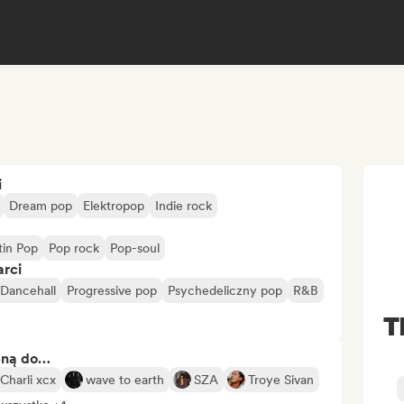
i
Dream pop
Elektropop
Indie rock
tin Pop
Pop rock
Pop-soul
arci
Dancehall
Progressive pop
Psychedeliczny pop
R&B
T
bną do…
Charli xcx
wave to earth
SZA
Troye Sivan