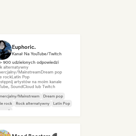
Euphoric.
Kanał Na YouTube/Twitch
> 900 udzielonych odpowiedzi
k alternatywny
ercjalny/Mainstream
Dream pop
e rock
Latin Pop
stępnij artystów na moim kanale
Tube, SoundCloud lub Twitch
mercjalny/Mainstream
Dream pop
ie rock
Rock alternatywny
Latin Pop
p rock