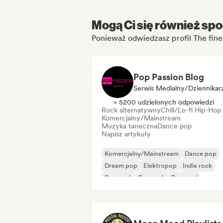
Mogą Ci się również spo
Ponieważ odwiedzasz profil The fin
Pop Passion Blog
Serwis Medialny/Dziennikar
> 5200 udzielonych odpowiedzi
Rock alternatywny
Chill/Lo-fi Hip-Hop
Komercjalny/Mainstream
Muzyka taneczna
Dance pop
Napisz artykuły
Komercjalny/Mainstream
Dance pop
Dream pop
Elektropop
Indie rock
Pop punk
Pop rock
Pop-soul