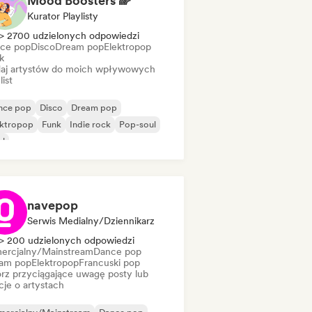
Mood Boosters 🌈
Kurator Playlisty
> 2700 udzielonych odpowiedzi
ce pop
Disco
Dream pop
Elektropop
k
aj artystów do moich wpływowych
list
nce pop
Disco
Dream pop
ektropop
Funk
Indie rock
Pop-soul
ul
navepop
Serwis Medialny/Dziennikarz
> 200 udzielonych odpowiedzi
ercjalny/Mainstream
Dance pop
am pop
Elektropop
Francuski pop
rz przyciągające uwagę posty lub
cje o artystach