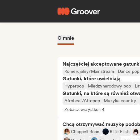
O mnie
Najczęściej akceptowane gatunk
Komercjalny/Mainstream
Dance pop
Gatunki, które uwielbiają
Hyperpop
Międzynarodowy pop
La
Gatunki, na które są również otw
Afrobeat/Afropop
Muzyka country
Zobacz wszystko +4
Chcą otrzymywać muzykę podo
Chappell Roan
Billie Eilish