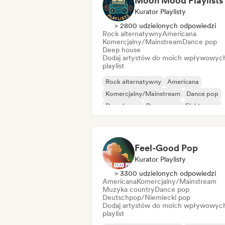
Moon Mood Playlists
Kurator Playlisty
> 2800 udzielonych odpowiedzi
Rock alternatywny
Americana
Komercjalny/Mainstream
Dance pop
Deep house
Dodaj artystów do moich wpływowyc
playlist
Rock alternatywny
Americana
Komercjalny/Mainstream
Dance pop
Deep house
Dream pop
Elektropop
Gospel
Feel-Good Pop
Kurator Playlisty
> 3300 udzielonych odpowiedzi
Americana
Komercjalny/Mainstream
Muzyka country
Dance pop
Deutschpop/Niemiecki pop
Dodaj artystów do moich wpływowyc
playlist