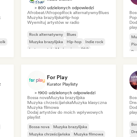
> 800 udzielonych odpowiedzi
Afrobeat/Afropop
Rock alternatywny
Blues
Bos
k
Muzyka brazylijska
Hip-hop
Pop
Wyemituj artystów w radio
Dod
play
Rock alternatywny
Blues
Muz
folk
Muzyka brazylijska
Hip-hop
Indie rock
Pio
Instrumental
Modern jazz
R&B
Po
For Play
z
Kurator Playlisty
> 1900 udzielonych odpowiedzi
Bossa nova
Muzyka brazylijska
Bos
Muzyka chrześcijańska
Muzyka klasyczna
Dre
Muzyka filmowa
Dod
Dodaj artystów do moich wpływowych
play
playlist
Bo
Bossa nova
Muzyka brazylijska
Dr
Muzyka chrześcijańska
Muzyka filmowa