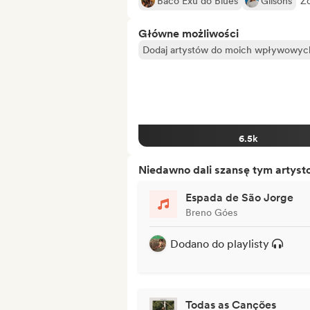
Baco Exu do Blues
Gilsons
Z
Główne możliwości
Dodaj artystów do moich wpływowych 
6.5k
Niedawno dali szansę tym artys
Espada de São Jorge
Breno Góes
Dodano do playlisty
Todas as Canções