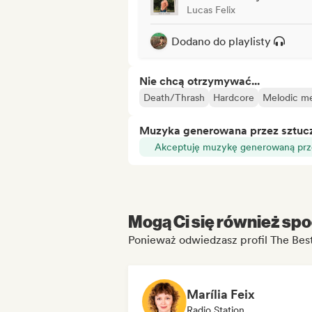
Lucas Felix
Dodano do playlisty
Nie chcą otrzymywać...
Death/Thrash
Hardcore
Melodic me
Muzyka generowana przez sztuczn
Akceptuję muzykę generowaną prze
Mogą Ci się również spo
Ponieważ odwiedzasz profil The Best
Marília Feix
Radio Station