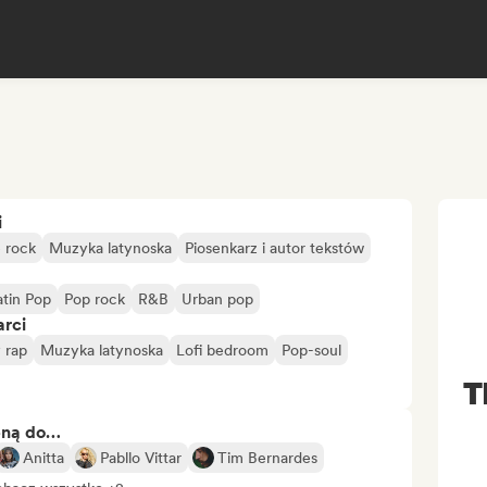
i
e rock
Muzyka latynoska
Piosenkarz i autor tekstów
atin Pop
Pop rock
R&B
Urban pop
arci
 rap
Muzyka latynoska
Lofi bedroom
Pop-soul
T
bną do…
Anitta
Pabllo Vittar
Tim Bernardes