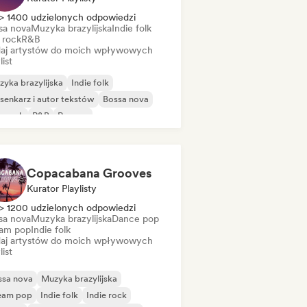
> 1400 udzielonych odpowiedzi
sa nova
Muzyka brazylijska
Indie folk
 rock
R&B
aj artystów do moich wpływowych
list
yka brazylijska
Indie folk
senkarz i autor tekstów
Bossa nova
p rock
R&B
Reggae
Copacabana Grooves
Kurator Playlisty
> 1200 udzielonych odpowiedzi
sa nova
Muzyka brazylijska
Dance pop
am pop
Indie folk
aj artystów do moich wpływowych
list
ssa nova
Muzyka brazylijska
eam pop
Indie folk
Indie rock