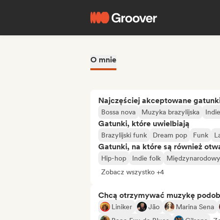
O mnie
Najczęściej akceptowane gatunk
Bossa nova
Muzyka brazylijska
Indi
Gatunki, które uwielbiają
Brazylijski funk
Dream pop
Funk
L
Gatunki, na które są również otw
Hip-hop
Indie folk
Międzynarodowy
Zobacz wszystko +4
Chcą otrzymywać muzykę podo
Liniker
Jão
Marina Sena