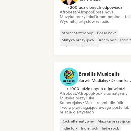
> 200 udzielonych odpowiedzi
Afrobeat/Afropop
Bossa nova
Muzyka brazylijska
Dream pop
Indie fol
Wyemituj artystów w radio
Afrobeat/Afropop
Bossa nova
Muzyka brazylijska
Dream pop
Indie 
Indie rock
Pop-soul
Piosenkarz i autor tekstów
Brasilis Musicalis
Serwis Medialny/Dziennikar
> 1000 udzielonych odpowiedzi
Afrobeat/Afropop
Rock alternatywny
Muzyka brazylijska
Komercjalny/Mainstream
Indie folk
Twórz przyciągające uwagę posty lub
relacje o artystach
Rock alternatywny
Muzyka brazylijska
Indie folk
Indie rock
Indie rock