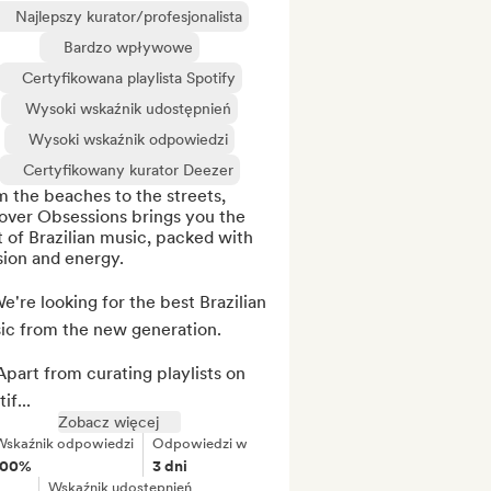
Najlepszy kurator/profesjonalista
Bardzo wpływowe
Certyfikowana playlista Spotify
Wysoki wskaźnik udostępnień
Wysoki wskaźnik odpowiedzi
Certyfikowany kurator Deezer
 the beaches to the streets, 
over Obsessions brings you the 
 of Brazilian music, packed with 
ion and energy. 

e're looking for the best Brazilian 
ic from the new generation.

part from curating playlists on 
if...
Zobacz więcej
Wskaźnik odpowiedzi
Odpowiedzi w
100%
3 dni
Wskaźnik udostępnień