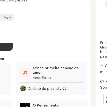
obacz wszystko +2
playlist
From
Gro
best
pass
tom
⚠️ W
Minha primeira canção de
mus
amor
Anna Torres
👉 A
Spot
Dodano do playlisty
O Pensamento