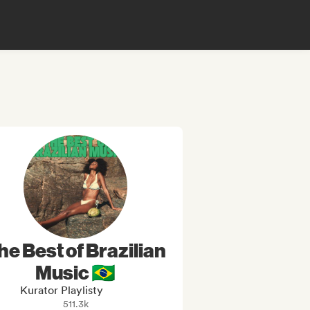
he Best of Brazilian
Music 🇧🇷
Kurator Playlisty
511.3k