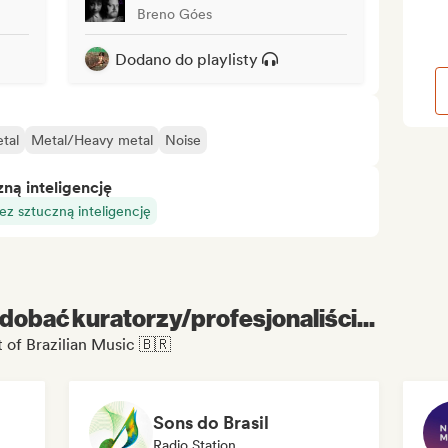
Breno Góes
Dodano do playlisty
tal
Metal/Heavy metal
Noise
ą inteligencję
z sztuczną inteligencję
dobać kuratorzy/profesjonaliści...
 of Brazilian Music 🇧🇷
Sons do Brasil
Radio Station