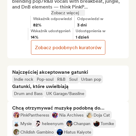
blending pop/R&B vocals with breakbeat, jungle, 
and DnB elements — think PinkP...
Zobacz więcej
Wskaźnik odpowiedzi
Odpowiedzi w
82%
3 dni
Wskaźnik udostępnień
Udostępnienia w
14%
1 dzień
Zobacz podobnych kuratorów
Najczęściej akceptowane gatunki
Indie rock
Pop-soul
R&B
Soul
Urban pop
Gatunki, które uwielbiają
Drum and Bass
UK Garage/Bassline
Chcą otrzymywać muzykę podobną do…
PinkPantheress
Nia Archives
Doja Cat
Mysie
heleenyum
Chanpan
Tomike
Childish Gambino
Hiatus Kaiyote