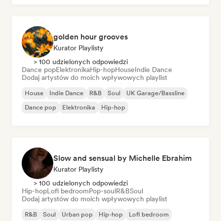
golden hour grooves
Kurator Playlisty
> 100 udzielonych odpowiedzi
Dance pop
Elektronika
Hip-hop
House
Indie Dance
Dodaj artystów do moich wpływowych playlist
House
Indie Dance
R&B
Soul
UK Garage/Bassline
Dance pop
Elektronika
Hip-hop
Slow and sensual by Michelle Ebrahim
Kurator Playlisty
> 100 udzielonych odpowiedzi
Hip-hop
Lofi bedroom
Pop-soul
R&B
Soul
Dodaj artystów do moich wpływowych playlist
R&B
Soul
Urban pop
Hip-hop
Lofi bedroom