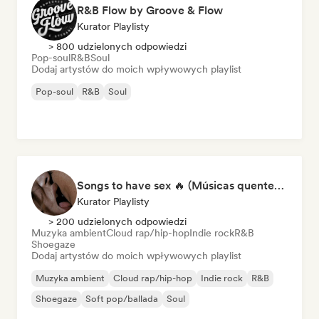
R&B Flow by Groove & Flow
Kurator Playlisty
> 800 udzielonych odpowiedzi
Pop-soul
R&B
Soul
Dodaj artystów do moich wpływowych playlist
Pop-soul
R&B
Soul
Songs to have sex 🔥 (Músicas quentes para momentos íntimos)
Kurator Playlisty
> 200 udzielonych odpowiedzi
Muzyka ambient
Cloud rap/hip-hop
Indie rock
R&B
Shoegaze
Dodaj artystów do moich wpływowych playlist
Muzyka ambient
Cloud rap/hip-hop
Indie rock
R&B
Shoegaze
Soft pop/ballada
Soul