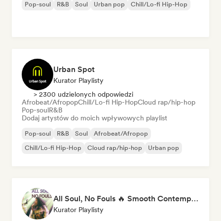
Pop-soul
R&B
Soul
Urban pop
Chill/Lo-fi Hip-Hop
Urban Spot
Kurator Playlisty
> 2300 udzielonych odpowiedzi
Afrobeat/Afropop
Chill/Lo-fi Hip-Hop
Cloud rap/hip-hop
Pop-soul
R&B
Dodaj artystów do moich wpływowych playlist
Pop-soul
R&B
Soul
Afrobeat/Afropop
Chill/Lo-fi Hip-Hop
Cloud rap/hip-hop
Urban pop
All Soul, No Fouls 🔥 Smooth Contemporary R&B & Neo Soul
Kurator Playlisty