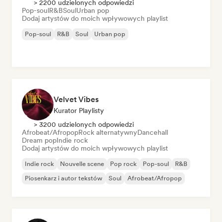
> 2200 udzielonych odpowiedzi
Pop-soul
R&B
Soul
Urban pop
Dodaj artystów do moich wpływowych playlist
Pop-soul
R&B
Soul
Urban pop
Velvet Vibes
Kurator Playlisty
> 3200 udzielonych odpowiedzi
Afrobeat/Afropop
Rock alternatywny
Dancehall
Dream pop
Indie rock
Dodaj artystów do moich wpływowych playlist
Indie rock
Nouvelle scene
Pop rock
Pop-soul
R&B
Piosenkarz i autor tekstów
Soul
Afrobeat/Afropop