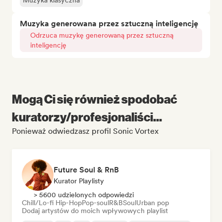
Muzyka klasyczna
Muzyka generowana przez sztuczną inteligencję
Odrzuca muzykę generowaną przez sztuczną
inteligencję
Mogą Ci się również spodobać
kuratorzy/profesjonaliści...
Ponieważ odwiedzasz profil Sonic Vortex
Future Soul & RnB
Kurator Playlisty
> 5600 udzielonych odpowiedzi
Chill/Lo-fi Hip-Hop
Pop-soul
R&B
Soul
Urban pop
Dodaj artystów do moich wpływowych playlist